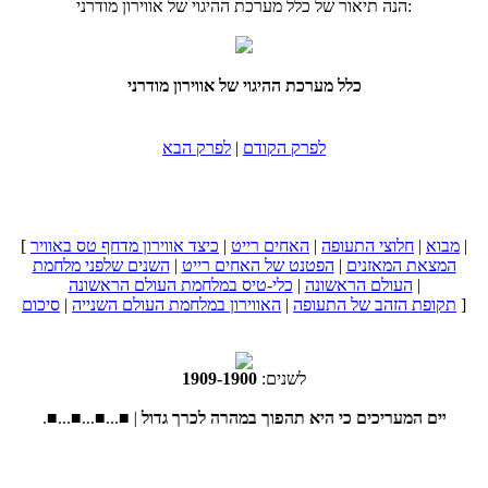
הנה תיאור של כלל מערכת ההיגוי של אווירון מודרני:
כלל מערכת ההיגוי של אווירון מודרני
לפרק הקודם
|
לפרק הבא
|
מבוא
|
חלוצי התעופה
|
האחים רייט
|
כיצד אווירון מדחף טס באוויר
[
המצאת המאזנים
|
הפטנט של האחים רייט
|
השנים שלפני מלחמת
|
העולם הראשונה
|
כלי-טיס במלחמת העולם הראשונה
]
תקופת הזהב של התעופה
|
האווירון במלחמת העולם השנייה
|
סיכום
לשנים:
1900
-
1909
■...■...■...■...■ |