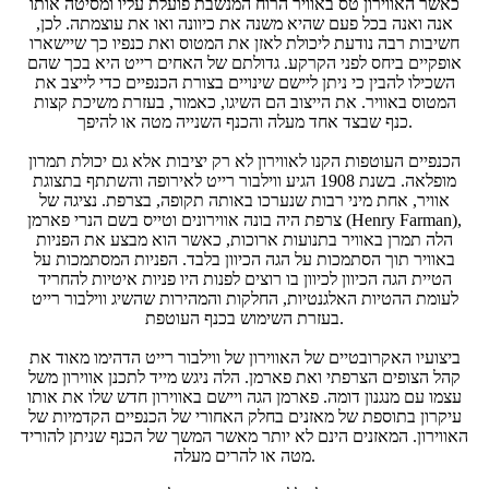
כאשר האווירון טס באוויר הרוח המנשבת פועלת עליו ומסיטה אותו
אנה ואנה בכל פעם שהיא משנה את כיוונה ואו את עוצמתה. לכן,
חשיבות רבה נודעת ליכולת לאזן את המטוס ואת כנפיו כך שיישארו
אופקיים ביחס לפני הקרקע. גדולתם של האחים רייט היא בכך שהם
השכילו להבין כי ניתן ליישם שינויים בצורת הכנפיים כדי לייצב את
המטוס באוויר. את הייצוב הם השיגו, כאמור, בעזרת משיכת קצות
כנף שבצד אחד מעלה והכנף השנייה מטה או להיפך.
הכנפיים העוטפות הקנו לאווירון לא רק יציבות אלא גם יכולת תמרון
מופלאה. בשנת 1908 הגיע ווילבור רייט לאירופה והשתתף בתצוגת
אוויר, אחת מיני רבות שנערכו באותה תקופה, בצרפת. נציגה של
צרפת היה בונה אווירונים וטייס בשם הנרי פארמן (Henry Farman),
הלה תמרן באוויר בתנועות ארוכות, כאשר הוא מבצע את הפניות
באוויר תוך הסתמכות על הגה הכיוון בלבד. הפניות המסתמכות על
הטיית הגה הכיוון לכיוון בו רוצים לפנות היו פניות איטיות להחריד
לעומת ההטיות האלגנטיות, החלקות והמהירות שהשיג ווילבור רייט
בעזרת השימוש בכנף העוטפת.
ביצועיו האקרובטיים של האווירון של ווילבור רייט הדהימו מאוד את
קהל הצופים הצרפתי ואת פארמן. הלה ניגש מייד לתכנן אווירון משל
עצמו עם מנגנון דומה. פארמן הגה ויישם באווירון חדש שלו את אותו
עיקרון בתוספת של מאזנים בחלק האחורי של הכנפיים הקדמיות של
האווירון. המאזנים הינם לא יותר מאשר המשך של הכנף שניתן להוריד
מטה או להרים מעלה.