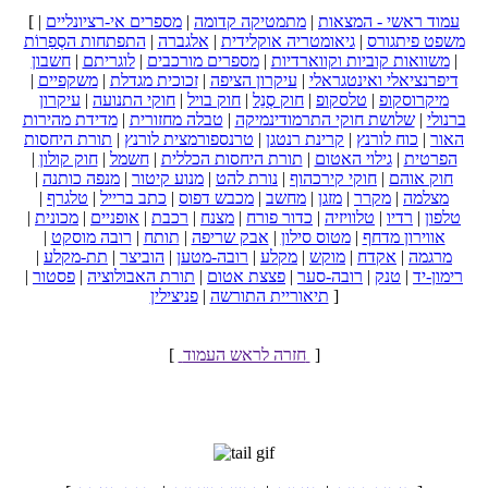
עמוד ראשי - המצאות
|
מתמטיקה קדומה
|
מספרים אי-רציונליים
|
[
משפט פיתגורס
|
גיאומטריה אוקלידית
|
אלגברה
|
התפתחות הסְפַרוֹת
|
משוואות קוביות וקווארדיות
|
מספרים מורכבים
|
לוגריתם
|
חשבון
דיפרנציאלי ואינטגראלי
|
עיקרון הציפה
|
זכוכית מגדלת
|
משקפיים
|
מיקרוסקופ
|
טלסקופ
|
חוק סְנֵל
|
חוק בויל
|
חוקי התנועה
|
עיקרון
ברנולי
|
שלושת חוקי התרמודינמיקה
|
טבלה מחזורית
|
מדידת מהירות
האור
|
כוח לורנץ
|
קרינת רנטגן
|
טרנספורמצית לורנץ
|
תורת היחסות
הפרטית
|
גילוי האטום
|
תורת היחסות הכללית
|
חשמל
|
חוק קולון
|
חוק אוהם
|
חוקי קירכהוף
|
נורת להט
|
מנוע קיטור
|
מנפה כותנה
|
מצלמה
|
מקרר
|
מזגן
|
מחשב
|
מכבש דפוס
|
כתב ברייל
|
טלגרף
|
טלפון
|
רדיו
|
טלוויזיה
|
כדור פורח
|
מצנח
|
רכבת
|
אופניים
|
מכונית
|
אווירון מדחף
|
מטוס סילון
|
אבק שריפה
|
תותח
|
רובה מוסקט
|
מרגמה
|
אקדח
|
מוקש
|
מקלע
|
רובה-מטען
|
הוביצר
|
תת-מקלע
|
רימון-יד
|
טנק
|
רובה-סער
|
פצצת אטום
|
תורת האבולוציה
|
פסטור
|
]
תיאוריית התורשה
|
פניצילין
]
חזרה לראש העמוד
[