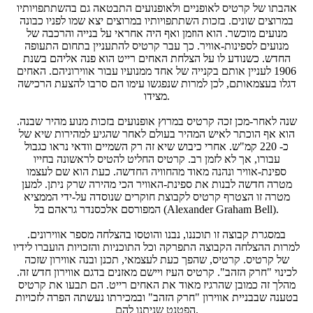
אהבתו של קרטיס לאופניים ולאופנועים התבטאה גם בהשתתפויותיו
במרוצים שונים. בזכות השתתפויותיו במרוצים יצא שמו לפניו כבונה
מנועים מוכשר. הוא הוזמן ואף היה אחראי על בנייה והרכבה של
מנועים לספינות-אוויר. כך עבר קרטיס להתעניין בתחום התעופה
החדש. כשנודע לו על הצלחת האחים רייט הוא פנה אליהם בשנת
1906 לעניין אותם בקנייה של אחד ממנועיו עבור אווירוניהם. האחים
דגלו בעצמאותם, לכן למרות שנפגשו עימו הם סרבו להצעת הרכישה
מצידו.
שנה לאחר-מכן זכה קרטיס במרוץ אופנועים בזכות מנוע מהיר שבנה.
הוא אף הוכתר לאיש המהיר בעולם לאחר שהגיע למהירות שיא של
כ- 220 קמ"ש. אחרי כיבוש שיא זה רק השמיים וודאי נראו כגבול
עבורו, אך לא לזמן רב. קרטיס החליט להטיס לראשונה בחייו
ספינת-אוויר ונהנה מאוד מהחוויה החדשה. כעת הוא שם לעצמו
מטרה חדשה לבנות את ספינת-האוויר הכי מהירה שרק ניתן. למען
מטרה זו הצטרף קרטיס לקבוצת חוקרים שנוסדה על-ידי הממציא
המפורסם אלכסנדר גראהם בל (Alexander Graham Bell).
במסגרת קבוצה זו תוכננו, נבנו והוטסו בהצלחה מספר אווירונים.
למרות ההצלחה הקבוצה התפרקה וכל התוכניות והזכויות הועברו לידיו
של קרטיס. קרטיס, שהפך כעת לעצמאי, תכנן ובנה אווירון שזכה
לכינוי "חרק הזהב". קרטיס העיז ויישם מאזנים בדגם אווירון חדש זה.
מהלך זה כמובן שהרגיז מאוד את האחים רייט. הם תבעו את קרטיס
בטענה שבבניית אווירון "חרק הזהב" ובמכירתו נעשתה הפרה לזכויות
הפטנט שניתנו להם.