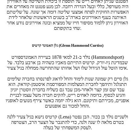
הפטנט שניתן לאחים רייט על תוספת זו ביכולת השליטה על האווירון
היה מעורפל, כללי ובעל הגדרה רחבה. לכן מנע פטנט זה מאחרים את
האפשרות החוקית לפתח אמצעי שליטה דומה אך שונה. על שליטתם
האיתנה בענף האווירונים בארה"ב בשנים הראשונות שלאחר לידת
האווירון ניתן ללמוד מסיפור חייו של ממציא ובונה אווירונים נודע אחר
שחי בתקופתם.
גלן האמונד קרטיס (Glenn Hammond Curtiss)
נולד ב-21 למאי 1878 בעיירה האמונדספורט (Hammondsport)
שבמדינת ניו-יורק. קרטיס התייתם מאביו כשהיה בן ארבע בלבד. על
אימו הוטל עול הגידול שלו ושל אחותו שהתחרשה ממחלה בגיל צעיר.
גלן סיים רק שמונה שנות לימוד והחל לדאוג לפרנסתו בחברה שלימים
תתגלגל ותיהפך לחברת המצלמות המפורסמת איסטמן-קודאק. הוא
עבד שם זמן קצר ולאחר-מכן עבד גם כשליח בחברת ווסטרן יוניון
והגיע לבסוף, בדומה לאחים רייט, להקים חברה משל עצמו לבניית
אופניים, מכירתם ותיקונם. הוא גילה יוזמה כאשר צירף מנועים לאופניו
והחל למכור גם אופנועים.
קרטיס נישא בגיל צעיר ללנה (Lena) ולשניים נולד בן בכור. הבן נפטר
בטרם מלאה לו שנה ולנה, כדי להתגבר על הצער הרב, הצטרפה
לעסק המשפחתי של בעלה.