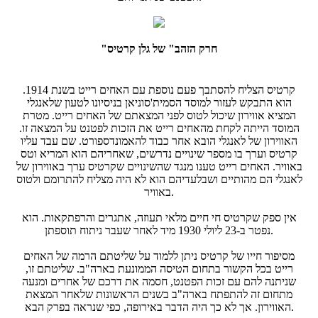
"חרק הזהב" של גלן קרטיס
קרטיס הצליח להסתבך פעם נוספת עם האחים רייט בשנת 1914.
הוא התבקש לעזור למוסד הסמית'סוניאן בניסיונו לטעון שלאנגלי
המציא אווירון שיכול לטוס לפני המצאתם של האחים רייט. מטרת
המוסד הייתה לקחת מהאחים רייט את הזכות לפטנט על המצאה זו.
האווירון של לאנגלי הובא אחר כבוד להאמונדספורט. שם עבד עליו
קרטיס וערך בו מספר שינויים נדרשים, שאחריהם הוא המריא וטס
באוויר. האחים רייט טענו מנגד שהשינויים שקרטיס ערך באווירון של
לאנגלי הם מהותיים ושבלעדיהם הוא לא היה מצליח להתרומם ולטוס
באוויר.
אין ספק שקרטיס חי חיים מלאי תעוזה, אתגרים והרפתקאות. הוא
נפטר ב-23 ליולי 1930 מיד לאחר שעבר ניתוח תוספתן.
מסיפור חייו של קרטיס ניתן ללמוד על שליטתם הרמה של האחים
רייט בכל הקשור בתחום הטיסה הממונעת בארה"ב. שליטתם זו,
שניתנה להם עם זכות הפטנט, חסמה את דרכם של אחרים ומנעה
מתחום זה להתפתח בארה"ב בשנים הראשונות שלאחר המצאת
האווירון. אך לא כך היה הדבר באירופה, כפי שנראה בפרק הבא.