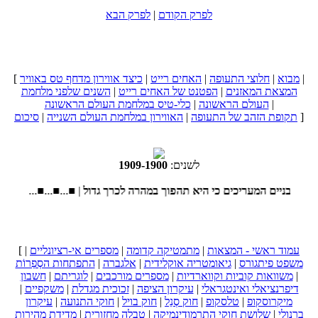
לפרק הקודם
|
לפרק הבא
|
מבוא
|
חלוצי התעופה
|
האחים רייט
|
כיצד אווירון מדחף טס באוויר
[
המצאת המאזנים
|
הפטנט של האחים רייט
|
השנים שלפני מלחמת
|
העולם הראשונה
|
כלי-טיס במלחמת העולם הראשונה
]
תקופת הזהב של התעופה
|
האווירון במלחמת העולם השנייה
|
סיכום
לשנים:
1900
-
1909
■...■...■...■...■ |
עמוד ראשי - המצאות
|
מתמטיקה קדומה
|
מספרים אי-רציונליים
|
[
משפט פיתגורס
|
גיאומטריה אוקלידית
|
אלגברה
|
התפתחות הסְפַרוֹת
|
משוואות קוביות וקווארדיות
|
מספרים מורכבים
|
לוגריתם
|
חשבון
דיפרנציאלי ואינטגראלי
|
עיקרון הציפה
|
זכוכית מגדלת
|
משקפיים
|
מיקרוסקופ
|
טלסקופ
|
חוק סְנֵל
|
חוק בויל
|
חוקי התנועה
|
עיקרון
ברנולי
|
שלושת חוקי התרמודינמיקה
|
טבלה מחזורית
|
מדידת מהירות