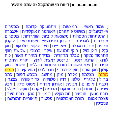
■...■...■...■...■ |
דיווח חי שהתקבל זה עתה מהעיר עכו: נ
[
עמוד ראשי - המצאות
|
מתמטיקה קדומה
|
מספרים
אי-רציונליים
|
משפט פיתגורס
|
גיאומטריה אוקלידית
|
אלגברה
|
התפתחות הסְפַרוֹת
|
משוואות קוביות וקווארדיות
|
מספרים
מורכבים
|
לוגריתם
|
חשבון דיפרנציאלי ואינטגראלי
|
עיקרון
הציפה
|
זכוכית מגדלת
|
משקפיים
|
מיקרוסקופ
|
טלסקופ
|
חוק
סְנֵל
|
חוק בויל
|
חוקי התנועה
|
עיקרון ברנולי
|
שלושת חוקי
התרמודינמיקה
|
טבלה מחזורית
|
מדידת מהירות האור
|
כוח
לורנץ
|
קרינת רנטגן
|
טרנספורמצית לורנץ
|
תורת היחסות
הפרטית
|
גילוי האטום
|
תורת היחסות הכללית
|
חשמל
|
חוק
קולון
|
חוק אוהם
|
חוקי קירכהוף
|
נורת להט
|
מנוע קיטור
|
מנפה
כותנה
|
מצלמה
|
מקרר
|
מזגן
|
מחשב
|
מכבש דפוס
|
כתב
ברייל
|
טלגרף
|
טלפון
|
רדיו
|
טלוויזיה
|
כדור פורח
|
מצנח
|
רכבת
|
אופניים
|
מכונית
|
אווירון מדחף
|
מטוס סילון
|
אבק
שריפה
|
תותח
|
רובה מוסקט
|
מרגמה
|
אקדח
|
מוקש
|
מקלע
|
רובה-מטען
|
הוביצר
|
תת-מקלע
|
רימון-יד
|
טנק
|
רובה-סער
|
פצצת אטום
|
תורת האבולוציה
|
פסטור
|
תיאוריית התורשה
|
פניצילין
]