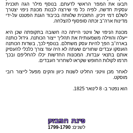
תבעו את המפר הראשי לדעתם. בנוסף מילר הגה תוכנית
עסקית חדשה, לפיה כל מי שירצה לבנות מכונת ניפוי יצטרך
לשלם דמי זיכיון. התוכנית שלוותה בכיבוד הגנת הפטנט על-ידי
מדינות ארה"ב זכתה סופסוף להצלחה.
מכונת הניפוי של וויטני הייתה כה חשובה בתקופתה שכן היא
ייעלה והוזילה משמעותית את תהליך ייצור הכותנה. גידול כותנה
בארה"ב הפך להיות עסק משתלם. בנוסף לכך, בשדות הכותנה
הועסקו עבדים שחורים שעתה לא היה עוד צורך כלכלי להעסיק
אותם בתנאי עבדות. המכונות החדשות יכלו להחליפם ובכך
תרמו לקולות החופש שקראו לשחרור העבדים.
לאחר מכן וויטני החליט לשנות כיוון והקים מפעל לייצור רובי
מוסקט.
הוא נפטר ב- 8 לינואר 1825.
לשנים:
1790
-
1799