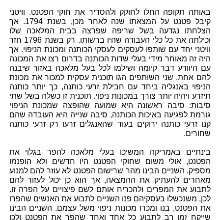
באותה תקופה החלו לחוקק ולהסדיר את חוקי הפטנט. וויטני
קיבל פטנט על המצאתו שנה לאחר מכן, בשנת 1794. אך
הצלחתו נגדעה בשל שריפה שפרצה בבית המלאכה שלו
וכילתה את כל כלי העבודה שהיו ברשותו. רק בשנת 1796 חזר
וויטני יחד עם שותפו לעסקים לעסקי הכותנה ומכונת הניפוי. אך
היה זה מאוחר מידי בעלי שדות הכותנה בדרום רצו את המכונה
עם היוודע דבר קיומה ושילמו לכל בעל מלאכה באזור שיבנה
להם אחת. שני השותפים הגו תוכנית עסקית למכור את מכונת
הניפוי באנגליה ביחד עם חבילת זרעי כותנה, כך יותר כותנה
תיזרע ויהיה יותר צורך במכונות ניפוי. תוכנית זו כשלה בשל שתי
סיבות: סיבה ראשונה היא שמועה שהופצה שמכונת הניפוי
גורמת לפגיעה באיכות הכותנה, סיבה שנייה היא העובדה שהם
קנו זרעי כותנה ירוקים בעוד שהאנגלים זרעו רק זרעי כותנה
שחורים.
בינתיים באמריקה המשיכו בעלי מלאכה להפר בגלוי את
הפטנט, אולי משום שחוקי הפטנט היו חדשים ולא הופנמו
מספיק. השניים הבינו מהר שרישום הפטנט לא עוזר להם למנוע
מאחרים להעתיק את ההמצאה, אך הוא כן יכול לעזור להם
לתבוע את המפרים ולהכריח אותם לשם פיצויים על הפרה זו.
לכן, משנכשלו בעסקיהם פנו השניים לתבוע את האנשים שהפרו
את הפטנט, בנו ומכרו מכונות ניפוי משל עצמם. השניים הבינו
שייקח זמן רב לתבוע כל אחד ואחד שהפר את הפטנט ולכן