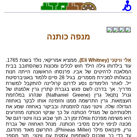
מנפה כותנה
אֶלִי ווִיטְנִי (Eli Whitney)
, ממציא אמריקאי, נולד בשנת 1765.
עוד בילדותו גילה הילד חוש לכלים ומכונות כשהסתובב בבית
המלאכה לרהיטים של אביו. פרנסתו הראשונה הייתה חנות
בבעלותו למכירת מסמרים. בגיל 28 סיים ללמוד באוניברסיטת
ייל. לאחר הלימודים נסע לדרום קרוליינה להתקבל למשרת
מדריך. אך בדרכו לשם פגש בגברת קתרין גרין אלמנתו של
גנרל נָתַנְאֵל גְרִין (Nathaniel Greene) שנהרג במלחמת
העצמאות. גרין התרשמה ממנו והזמינה אותו לבקר באחוזה
הגדולה שלה. וויטני נענה להזמנתה ובביקור באחוזה שמע את
תלונותיהם של מגדלי הכותנה על כך שניקוי הכותנה מהזרעים
היא משימה מפרכת וגוזלת זמן רב. תוך שבוע בנה וויטני דגם של
מכונה לניפוי זרעים מסיבי הכותנה. מנהל האחוזה של גברת
גרין, פּיִנְהֶאס מִילֵר (Phineas Miller), התרשם מאוד מהדגם,
עד כדי כך שנכנס לשותפות עסקית עם וויטני. תוך מספר