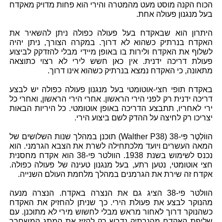
הכוח הקנה מוסט מעט מהמטרה והירי הוא פחות מדויק מאקדח
בעל מנגנון פעולה אחת.
היתרון הוא שבאקדח בעל פעולה כפולה ניתן להשאיר את
האקדח בנרתיק כשהוא לא דרוך. במקרה הצורך, ניתן יהיה
לשלוף את האקדח ולירות בו באופן מיידי מבלי להזדקק לביצוע
פעולת דריכה ידנית. אין כאן חשש לירי לא רצוי כתוצאה
מתאונה, כי האקדח נמצא בנרתיק כשהוא אינו דרוך.
באקדח תופי חצי-אוטומטי בעל מנגנון פעולה כפולה יש לבצע
דריכה ידנית רק לפני הירי הראשון. אחרי הירי הראשון, ואחרי כל
ירי לאחריו, תתבצע הדריכה באופן אוטומטי. כל היריות הבאות
יצריכו רק לחיצה על ההדק לשם ביצוע הירי.
הווֹלְטֶר פִּי-38 (Walther P38) תוכנן במהלך שנות השלושים של
המאה העשרים ויועד מלכתחילה לשרת את הצבא הגרמני. הוא
נכנס לשימוש בשנת 1938. הוולטר פי-38 הוא אקדח מחסנית
חצי אוטומטי, נטען רתע, בעל מנגנון טעינה של פעולה כפולה.
אקדח זה שירת את הגרמנים במהלך מלחמת העולם השנייה.
הוולטר פי-38 הציג גם את הנצרה באקדח. הנצרה מנעה
מהנוקר לבצע את פעולת הירי. כך שניתן להחזיק את האקדח
כשהנוקר דרוך לאחור מראש מבלי לחשוש מירי לא מתוכנן. עם
שליפת האקדח מהנרתיק נדרש רק להזיז את המתג המשחרר