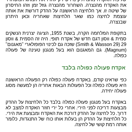
את האקדח מהנצרה. השחרור מהנצרה גוזל זמן וזהו החיסרון
של שיטה זו. אך הלחיצה הראשונה על ההדק דורשת את אותה
עוצמת לחיצה כמו שאר הלחיצות שאחריה וכאן היתרון
שבנצרה.
בתקופת המלחמה הקרה, בשנת 1955, הציגה יצרנית הנשקים
סמית & ווסון דגם חדש של אקדח תופי. היה זה הסמית & ווסון
29 (Smith & Wasson 29) שזכה גם לכינוי הפופולארי "מאגנום"
(Magnum). גם המאגנום הוא בעל מנגנון טעינה של פעולה
כפולה.
אקדח פעולה כפולה בלבד
כפי שראינו קודם, באקדח פעולה כפולה רק הפעולה הראשונה
היא פעולה כפולה וכל הפעולות הבאות אחריה הן למעשה מסוג
פעולה יחידה.
באקדח בעל מנגנון פעולה כפולה בלבד כל הלחיצות על ההדק
מבצעות דריכה לפני הירי. אחרי כל ירי חוזר האקדח למצב לא
דרוך. כל לחיצה על ההדק דורכת את האקדח ומבצעת את הירי.
כל הלחיצות על ההדק הן בעלות אותו כוח של התנגדות, כלומר
אותה רמת קושי של לחיצה.