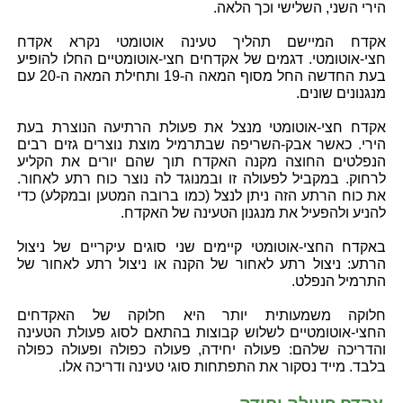
הירי השני, השלישי וכך הלאה.
אקדח המיישם תהליך טעינה אוטומטי נקרא אקדח
חצי-אוטומטי. דגמים של אקדחים חצי-אוטומטיים החלו להופיע
בעת החדשה החל מסוף המאה ה-19 ותחילת המאה ה-20 עם
מנגנונים שונים.
אקדח חצי-אוטומטי מנצל את פעולת הרתיעה הנוצרת בעת
הירי. כאשר אבק-השריפה שבתרמיל מוצת נוצרים גזים רבים
הנפלטים החוצה מקנה האקדח תוך שהם יורים את הקליע
לרחוק. במקביל לפעולה זו ובמנוגד לה נוצר כוח רתע לאחור.
את כוח הרתע הזה ניתן לנצל (כמו ברובה המטען ובמקלע) כדי
להניע ולהפעיל את מנגנון הטעינה של האקדח.
באקדח החצי-אוטומטי קיימים שני סוגים עיקריים של ניצול
הרתע: ניצול רתע לאחור של הקנה או ניצול רתע לאחור של
התרמיל הנפלט.
חלוקה משמעותית יותר היא חלוקה של האקדחים
החצי-אוטומטיים לשלוש קבוצות בהתאם לסוג פעולת הטעינה
והדריכה שלהם: פעולה יחידה, פעולה כפולה ופעולה כפולה
בלבד. מייד נסקור את התפתחות סוגי טעינה ודריכה אלו.