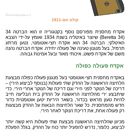
קולט אם-1911
אקדח מחסנית מפורסם נוסף בקטגוריה זו הוא הברטה 34
(Beretta 34) שיוצר באיטליה בשנת 1934 ואומץ על-ידי הצבא
האיטלקי. הברטה 34 הוא אקדח חצי-אוטומטי, נטען מרתע
תרמיל, בעל מנגנון טעינה של פעולה יחידה. אקדח הברטה נהנה
משם של אקדח פשוט, איכותי מאוד ובעל אמינות גבוהה.
אקדח פעולה כפולה
באקדח מחסנית חצי-אוטומטי בעל מנגנון פעולה כפולה מבצעת
הלחיצה הראשונה על ההדק שתי פעולות (בנוסף לביצוע הירי) –
דריכה של הנוקר לפני הירי וגם דריכה של הנוקר אחרי הירי. כדי
שיתבצע ירי מהלחיצה הראשונה על ההדק בית הבליעה חייב
להיות טעון מראש בכדור, בשאר היריות יטען אוטומטית כדור
חדש מהמחסנית. כל שאר הלחיצות הבאות על ההדק מבצעות
רק פעולה אחת, את דריכת הנוקר לאחר הירי.
מכיוון שהלחיצה הראשונה מבצעת שתי פעולות היא קשה יותר
לביצוע, כלומר, נדרש להפעיל יותר כוח על ההדק. בגלל הפעלת