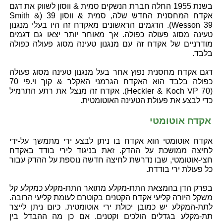
בשנת 1955 החלה חברת הנשקים סמית & ווסון לשווק את דגם
אקדח המחסנית החדש שלה, סמית & ווסון 39 (Smith &
Wesson 39). הדגמים הראשונים מאקדח זה היו בעלי מנגנון
טעינה מסוג פעולה כפולה. אך מאוחר יותר יצאו גם דגמים
מודרניים של אקדח זה עם מנגנון טעינה מסוג פעולה כפולה
בלבד.
דגם אקדח מחסנית נפוץ אחר בעל מנגנון טעינה מסוג פעולה
כפולה בלבד הוא האקדח הגרמני האקלר & קוך וי.פי 70
(Heckler & Koch VP 70). אקדח זה מנצל את רתע התרמיל
כדי לבצע את פעולת הטעינה האוטומטית.
אקדח אוטומטי
אקדח אוטומטי הוא אקדח בו ניתן לבצע ירי מתמשך על-ידי
לחיצה ממושכת על ההדק. זאת בניגוד לירי בודד באקדח
חצי-אוטומטי, שבו נדרשת לחיצה חדשה נוספת על ההדק עבור
כל פעולת ירי בודדת.
בפרק הדן בהמצאת התת-מקלע מתואר התת-מקלע כמקלע קל
משקל היורה קליעי אקדח הקטנים בקוטרם לעומת קליעי הרובה.
לתת-המקלע יש כמובן יכולת ירי אוטומטית. כיום ניתן לייצר
תת-מקלע בגדלים הולכים וקטנים. אם כן מה ההבדל בין