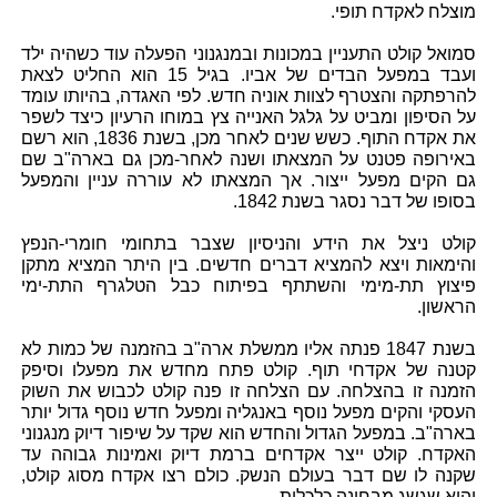
מוצלח לאקדח תופי.
סמואל קולט התעניין במכונות ובמנגנוני הפעלה עוד כשהיה ילד
ועבד במפעל הבדים של אביו. בגיל 15 הוא החליט לצאת
להרפתקה והצטרף לצוות אוניה חדש. לפי האגדה, בהיותו עומד
על הסיפון ומביט על גלגל האנייה צץ במוחו הרעיון כיצד לשפר
את אקדח התוף. כשש שנים לאחר מכן, בשנת 1836, הוא רשם
באירופה פטנט על המצאתו ושנה לאחר-מכן גם בארה"ב שם
גם הקים מפעל ייצור. אך המצאתו לא עוררה עניין והמפעל
בסופו של דבר נסגר בשנת 1842.
קולט ניצל את הידע והניסיון שצבר בתחומי חומרי-הנפץ
והימאות ויצא להמציא דברים חדשים. בין היתר המציא מתקן
פיצוץ תת-מימי והשתתף בפיתוח כבל הטלגרף התת-ימי
הראשון.
בשנת 1847 פנתה אליו ממשלת ארה"ב בהזמנה של כמות לא
קטנה של אקדחי תוף. קולט פתח מחדש את מפעלו וסיפק
הזמנה זו בהצלחה. עם הצלחה זו פנה קולט לכבוש את השוק
העסקי והקים מפעל נוסף באנגליה ומפעל חדש נוסף גדול יותר
בארה"ב. במפעל הגדול והחדש הוא שקד על שיפור דיוק מנגנוני
האקדח. קולט ייצר אקדחים ברמת דיוק ואמינות גבוהה עד
שקנה לו שם דבר בעולם הנשק. כולם רצו אקדח מסוג קולט,
והוא שגשג מבחינה כלכלית.