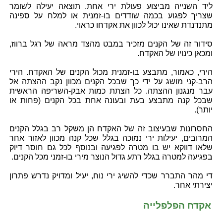
ליד השנייה מביצוע פעולת ירי אחת. תוצאה יעילה לשומר
שצריך לפגוע בכמה שודדים בו-זמנית או למלח על ספינה
מתנדנדת שאינו יכול לכוון את אקדחו כראוי.
סידור זה של הקנים מזכיר במבט מהצד מראה של רגל ברווז,
ומכאן כינויו של האקדח.
הירי, כאמור, מתבצע בו-זמנית מכול הקנים של האקדח. הירי
הרב-קני מושג על ידי כך שבכל הקנים מכוון נקב ההצתה אל
עבר מנגנון ההצתה. כל הצתת כמות אבק-השריפה הראשית
שבכל קנה מתבצע בעת ובעונה אחת בכל הקנים (פחות או
יותר).
החסרונות שבעיצוב זה של האקדח הן משקל רב בגלל הקנים
המרובים, יעילות ירי נמוכה בגלל שכל קנה מכוון לאזור אחר
שלאו דווקא יש בו מטרה לפגיעה ובנוסף לכל גם חוסר דיוק
בפגיעה למטרה בגלל רתע גדול הנוצר מירי בו-זמני מכל הקנים.
די מהר התברר שכדי להשיג ירי נוח, יעיל ומדויק נדרש פתרון
יצירתי אחר.
אקדח הפלפלייה