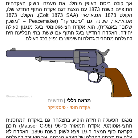
אך קולט ביסס באופן מוחלט את מעמדו בשוק האקדחים
התופיים בשנת 1873 עם הצגת דגם אקדח התוף החדש שלו,
הקולט 1873 אס.איי.איי (Colt 1873 SAA). הקולט 1873
אס.איי.איי, שכונה גם "פיסמייקר" (Peacemaker – "משכין
שלום" באנגלית), הוא אקדח חצי-אוטומטי בעל מנגנון פעולה
יחידה. האקדח החדיש בעל התוף עם ששת בתי הבליעה היה
להצלחה מסחרית גדולה והשימוש בו נפוץ בכל העולם.
מראה כללי
|
תרשים
אקדח תופי - פיסמייקר
מנגנון הפעולה היחידה הופיע בהצלחה גם באקדח המחסנית
החצי-אוטומטי. אקדח המאוזר סי-96 (Mauser C-96) תוכנן
לקראת סוף המאה ה-19 ויצא לשוק בשנת 1896. האקדח לא
צלח את מבחני הקבלה של הצבא הגרמני, אך הוא זכה להצלחה