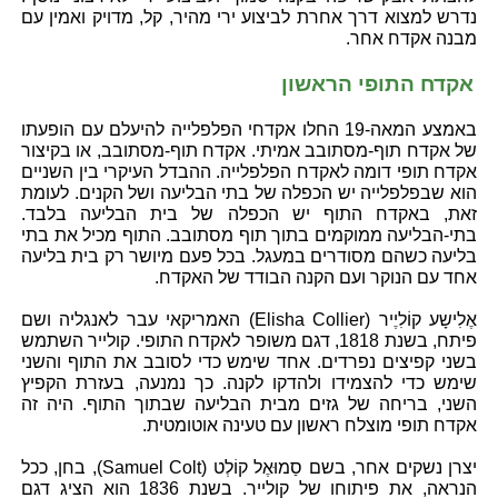
נדרש למצוא דרך אחרת לביצוע ירי מהיר, קל, מדויק ואמין עם
מבנה אקדח אחר.
אקדח התופי הראשון
באמצע המאה-19 החלו אקדחי הפלפלייה להיעלם עם הופעתו
של אקדח תוף-מסתובב אמיתי. אקדח תוף-מסתובב, או בקיצור
אקדח תופי דומה לאקדח הפלפלייה. ההבדל העיקרי בין השניים
הוא שבפלפלייה יש הכפלה של בתי הבליעה ושל הקנים. לעומת
זאת, באקדח התוף יש הכפלה של בית הבליעה בלבד.
בתי-הבליעה ממוקמים בתוך תוף מסתובב. התוף מכיל את בתי
בליעה כשהם מסודרים במעגל. בכל פעם מיושר רק בית בליעה
אחד עם הנוקר ועם הקנה הבודד של האקדח.
אֶלִישָע קוֹלִיֶיר (Elisha Collier) האמריקאי עבר לאנגליה ושם
פיתח, בשנת 1818, דגם משופר לאקדח התופי. קולייר השתמש
בשני קפיצים נפרדים. אחד שימש כדי לסובב את התוף והשני
שימש כדי להצמידו ולהדקו לקנה. כך נמנעה, בעזרת הקפיץ
השני, בריחה של גזים מבית הבליעה שבתוך התוף. היה זה
אקדח תופי מוצלח ראשון עם טעינה אוטומטית.
יצרן נשקים אחר, בשם סַמוּאֶל קוֹלְט (Samuel Colt), בחן, ככל
הנראה, את פיתוחו של קולייר. בשנת 1836 הוא הציג דגם