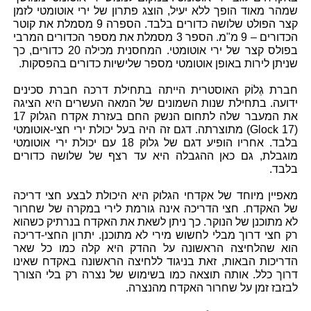
שמהר מאוד הופך ללא יעיל, הוצג פתרון של ירי אוטומטי לזמן
קצר הפולט שלושה כדורים בלבד. הספרה 9 מסמלת את קוטר
הכדורים – 9 מ"מ. הספר 3 מסמלת את מספר הכדורים המרבי
בפולס קצר של ירי אוטומטי. המחסנית מכילה 20 כדורים, כך
שניתן לירות באופן אוטומטי מספר שלישיות כדורים בהפסקות.
חברת גְלוֹק האוסטרית הייתה בתחילת דרכה חברת סכינים
ידועה. בתחילת שנות השמונים של המאה העשרים היא הציגה
את המעבר שלה לתחום הנשק החם בעזרת אקדח הגלוק 17
(Glock 17) מתוצרתה. דגם זה היה בעל יכולת ירי חצי-אוטומטי
בלבד. אחריו הופיע דגם של גלוק 18 עם יכולת ירי אוטומטי
מוגבלת, גם כאן ההגבלה היא עד רצף של שלושה כדורים
בלבד.
מאפיין מיוחד של אקדחי הגלוק היא היכולת לבצע חצי דריכה
של האקדח. חצי הדריכה אינה גורמת לירי במקרה של שחרור
לא מתוכנן של הנוקר. כך ניתן לשאת את האקדח בנרתיק כשהוא
רק חצי דרוך מבלי לחשוש מירי לא מתוכנן. יתרון החצי-דריכה
הוא שהלחיצה הראשונה על ההדק היא קלה כמו כל שאר
הדריכות הבאות, זאת בניגוד ללחיצה הראשונה באקדח שאינו
דרוך כלל. אותה תוצאה כמו בשימוש של נצרה רק בלי הצורך
לבזבז זמן על שחרור האקדח מהנצרה.