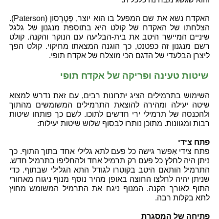
האקדח נשא את שם המפעל בו הוא יוצר, פָּטֶרְסוֹן (Paterson).
הצלחתו של האקדח של קולט היא בתוספת מנגנון של גלגל
שיניים המיישר היטב את בית-הבליעה עם הנוקר והקנה. קולט
רשם מנגנון זה כפטנט, כך הוגנה המצאתו מחיקוי. קולט הפך
ליצרן הבלעדי של הדגם הכי מוצלח של אקדח תופי.
שיטות טעינה ופריקה של אקדח תופי
השימוש בתרמילים הציג יתרונות רבים, עם זאת נדרש למצוא
שיטה יעילה ומהירה להוצאת התרמילים המשומשים מהתוך
ולהכנסה של תרמילי ירי חדשים לתוכו. לשם כך פותחו שיטות
רבות ומגוונות. מתוכן נותרו לבסוף שלוש שיטות יעילות:
פתח צידי
פתח צידי אִפשר גישה כל פעם לתא גלילי אחד בתוך התוף. כך
ניתן היה לחלץ כל פעם רק תרמיל אחד ולהחליפו בתרמיל חדש.
התרמיל הותאם היטב בקוטרו לגודל התא הגלילי שבתוף. כדי
שניתן יהיה לחלצו החוצה באופן מהיר נוסף מנוף ניגוח מאחורי
התוף לאורך הקנה. המנוף ניגח את התרמיל המשומש מחוץ
לתא בקלות רבה.
פתיחה של המסגרת