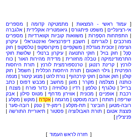
[
עמוד ראשי - המצאות
|
מתמטיקה קדומה
|
מספרים
אי-רציונליים
|
משפט פיתגורס
|
גיאומטריה אוקלידית
|
אלגברה
|
התפתחות הסְפַרוֹת
|
משוואות קוביות וקווארדיות
|
מספרים
מורכבים
|
לוגריתם
|
חשבון דיפרנציאלי ואינטגראלי
|
עיקרון
הציפה
|
זכוכית מגדלת
|
משקפיים
|
מיקרוסקופ
|
טלסקופ
|
חוק
סְנֵל
|
חוק בויל
|
חוקי התנועה
|
עיקרון ברנולי
|
שלושת חוקי
התרמודינמיקה
|
טבלה מחזורית
|
מדידת מהירות האור
|
כוח
לורנץ
|
קרינת רנטגן
|
טרנספורמצית לורנץ
|
תורת היחסות
הפרטית
|
גילוי האטום
|
תורת היחסות הכללית
|
חשמל
|
חוק
קולון
|
חוק אוהם
|
חוקי קירכהוף
|
נורת להט
|
מנוע קיטור
|
מנפה
כותנה
|
מצלמה
|
מקרר
|
מזגן
|
מחשב
|
מכבש דפוס
|
כתב
ברייל
|
טלגרף
|
טלפון
|
רדיו
|
טלוויזיה
|
כדור פורח
|
מצנח
|
רכבת
|
אופניים
|
מכונית
|
אווירון מדחף
|
מטוס סילון
|
אבק
שריפה
|
תותח
|
רובה מוסקט
|
מרגמה
|
אקדח
|
מוקש
|
מקלע
|
רובה-מטען
|
הוביצר
|
תת-מקלע
|
רימון-יד
|
טנק
|
רובה-סער
|
פצצת אטום
|
תורת האבולוציה
|
פסטור
|
תיאוריית התורשה
|
פניצילין
]
[
חזרה לראש העמוד
]