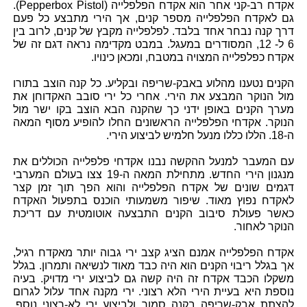
אקדח רב-קני אחר הוא אקדח הפלפלייה (Pepperbox Pistol).
גם לאקדח הפלפלייה מספר קנים, אך הירי מתבצע כל פעם
דרך קנה נבחר אחד בלבד. לפלפלייה מקבץ של קנים, לרוב בין
6 ל- 12, המסודרים במעגל. במבט מקדימה נראה דגם זה של
אקדח כפלפלייה המצויה במטבח, ומכאן כינויו.
הקנים נטענו מהלוע באבק-שריפה ובקליע. כל קנה הוצב בתורו
מול הנוקר המבצע את הירי. אחרי כל ירי סובב האקדוחן את
מערך הקנים באופן ידני כך שהקנה הבא הוצב בקו ישר מול
הנוקר. אקדחי הפלפלייה הראשונים החלו להופיע מסוף המאה
ה-18. הללו כללו מנעל חלמיש לביצוע הירי.
עם המעבר למנעל ההקשה נבנו אקדחי פלפלייה הכוללים את
מנגנון הירי החדש. מתחילת המאה ה-19 צצו בעולם המערבי
דגמים שונים של אקדח הפלפלייה והוא הפך תוך זמן קצר
לאקדח נפוץ מאוד. שיפור משמעותי הוכנס בתפעול האקדח
כאשר פעולת סיבוב הקנים התבצעה אוטומטית עם דריכת
הנוקר לאחור.
אקדח הפלפלייה אמנם הציג קצב ירי גבוה יותר מאקדח רגיל,
אך בגלל ריבוי הקנים הוא היה כבד מאוד לנשיאה ותמרון. בגלל
משקלו הכבד אקדח זה היה קשה גם לביצוע ירי מדויק. בעיה
נוספת היא בעיית הירי הלא רצוני. ירי מקנה אחד עלול לגרום
להצתת אבק-שריפה בקנה סמוך ולביצוע ירי לא-רצוני נוסף.