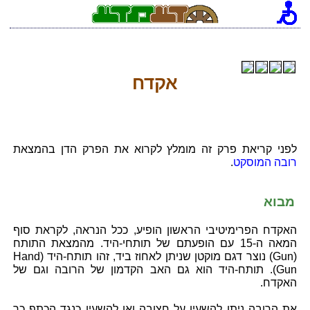
אקדח
לפני קריאת פרק זה מומלץ לקרוא את הפרק הדן בהמצאת
רובה המוסקט
.
מבוא
האקדח הפרימיטיבי הראשון הופיע, ככל הנראה, לקראת סוף
המאה ה-15 עם הופעתם של תותחי-היד. מהמצאת התותח
(Gun) נוצר דגם מוקטן שניתן לאחוז ביד, זהו תותח-היד (Hand
Gun). תותח-היד הוא גם האב הקדמון של הרובה וגם של
האקדח.
את הרובה ניתן להשעין על חצובה ואו להשעין כנגד הכתף כך