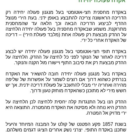
אקדח פעולה יחידה
באקדח מחסנית חצי-אוטומטי בעל מנגנון פעולה יחידה רק
הדריכה הראשונה צריכה להתבצע באופן ידני. בעת הירי מנוצל
ההדף לביצוע הדריכה הבאה וכך הלאה עד שהמחסנית
מתרוקנת. משמע שבאקדח מחסנית בעל פעולה יחידה הלחיצה
על ההדק מבצעת רק פעולה אחת (מלבד פעולת הירי) – דריכה
של האקדח אחרי כל ירי.
באקדח תופי חצי-אוטומטי בעל מנגנון פעולה יחידה יש לבצע
דריכה לאחור של הנוקר לפני כל לחיצה על ההדק. הלחיצה על
ההדק מבצעת רק את סיבוב התוף ויישורו מול הקנה והנוקר.
באקדח בעל מנגנון פעולה יחידה חובה להשאיר את האקדח
בנרתיק כשהוא דרוך אם רוצים לשמור על אפשרות של שליפה
מהירה ואחריה ירי מבלי להתעכב על פעולת דריכה ידנית. אך יש
חשש מירי לא מתוכנן כשהאקדח מוחזק טעון ודרוך.
ההדק הנו בעל התנגדות קלה יחסית ללחיצה לכן הלחיצה על
ההדק היא נוחה ולא מסיטה את האקדח מהמטרה. התוצאה היא
ירי מדויק אל המטרה.
בשנת 1857 פקע הפטנט של קולט על המבנה המיוחד והיעיל
שתכנן באקדח התופי. יצרני נשק אחרים הציגו דגמים משלהם.