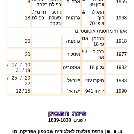
1955
ארה"ב
8
ווסון 39
כפולה בלבד
האקלר &
רתע תרמיל,
1968
קוך
גרמניה
פעולה כפולה
18
וי.פי-70
בלבד
אקדחי מחסנית אוטומטיים
ברגמן אם
1918
גרמניה
20
פי 18
ברטה 93
1977
איטליה
20
אר
10 / 17 /
1982
גלוק 18
אוסטריה
19 / 31
20 / 25 /
1983
מיקרו עוזי
ישראל
32
1990
יריחו 941
ישראל
15 / 12
לשנים:
1830
-
1839
■...■...■..
צרפת פולשת לאלגיריה שבצפון אפריקה, מומחים מעריכ