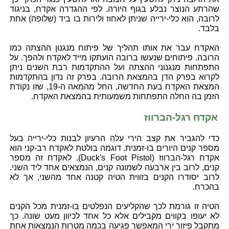
שהרתע הנוצר נבלע בגוף היורה. לפי ההגדרה אקדח, בניגוד
לרובה, הוא כלי-ירייה שניתן לאחוז ולירות בו ביד (שלופה) אחת
בלבד.
האקדח עבר את אותו תהליך של פיתוח מנגנון ההצתה כמו
הרובה. פיתוחים שנעשו ברובה הועתקו מייד לאקדח ולהפך. על
התפתחות מנגנוני ההצתה ועל ההתקדמות רבת השנים ניתן
לקרוא בפרק הדן בהמצאת הרובה. בפרק זה נדון בהתקדמות
המצאת האקדח בעת החדשה, החל מהמאה ה-19, שזו נקודת
הזמן בה החלה התפתחות משמעותית בהמצאת האקדח.
אקדח רגל-הברווז
כדי להגביר את קצב הירי עלה הרעיון לבנות כלי-ירייה בעל
מספר קנים היורים בו-זמנית. דוגמה בולטת לאקדח רב-קני הוא
אקדח רגל-הברווז (Duck's Foot Pistol). לאקדח זה מספר
קנים, לרוב בין ארבעה לשמונה קנים, הנמצאים אחד ליד השני.
לרוב יסודרו הקנים בזווית הטיה קטנה אחד מהשני, אך לא
בהכרח.
הטיה זו גורמת לכך שהקליעים הנפלטים בו-זמנית מכל הקנים
לא יעופו בקווים מקבילים אלא כל אחד לכיוון מעט שונה. כך
מתקבל פיזור ירי המאפשר פגיעה בכמה מטרות הנמצאות אחת