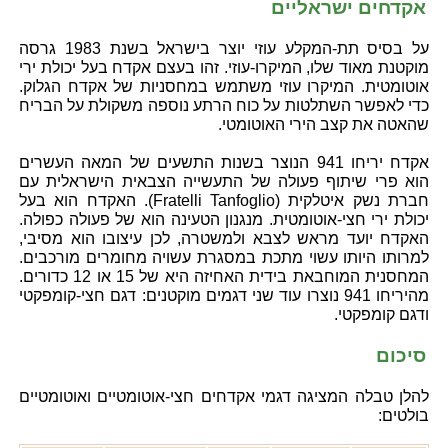
אקדחים ישראליים
על בסיס תת-המקלע עוזי יוצר בישראל בשנת 1983 גרסה
מוקטנת מאוד שלו, המיקרו-עוזי. זהו בעצם אקדח בעל יכולת ירי
אוטומטית. המיקרו עוזי משתמש במחסניות של אקדח הגלוק.
כדי לאפשר השתלטות על כוח הרתע נוספה משקולת על הבריח
שהאטה את קצב הירי האוטומטי.
אקדח יריחו 941 הנוצר בשנות התשעים של המאה העשרים
הוא פרי שיתוף פעולה של התעשייה הצבאית הישראלית עם
חברת נשק איטלקית (Fratelli Tanfoglio). האקדח הוא בעל
יכולת ירי חצי-אוטומטית. מנגנון הטעינה הוא של פעולה כפולה.
האקדח יועד מראש לצבא ולמשטרה, לכן עיצובו הוא מסיבי,
למרותו היותו עשוי מתכת במסגרת עשויה מחומרים מורכבים.
המחסנית המוחבאת בידית האחיזה היא של 15 או 12 כדורים.
מהיריחו 941 נוצרו עוד שני דגמים מוקטנים: דגם חצי-קומפקטי
ודגם קומפקטי.
סיכום
להלן טבלה המציגה דגמי אקדחים חצי-אוטומטיים ואוטומטיים
בולטים: