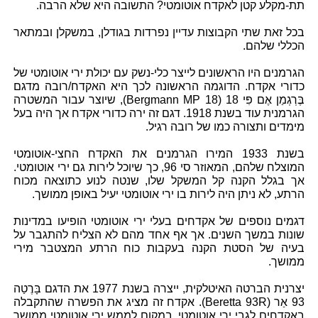
תת-מקלע קטן לאקדח אוטומטי? התשובה היא שלא הרבה.
בכל זאת שתי הקבוצות עדיין נפרדות בגודלן, במשקלן ובמתאר
הכללי שלהם.
הגרמנים היו הראשונים לייצר כלי-נשק עם יכולת ירי אוטומטי של
כדורי אקדח. הדוגמה הראשונה לכך היא האקדח/רובה מדגם
בֶּרְגְמַן אֶם פִּי 18 (Bergmann MP 18), שיוצר עבור המשטרה
הגרמנית עוד בשנת 1918. דגם זה ירה כדורי אקדח אך היה בעל
מימדים ותצורה כמו של רובה רגיל.
בשנת 1933 המירו הגרמנים את האקדח החצי-אוטומטי
המוצלח שלהם, המאוזר סי 96, כך שיוכל לירות גם ירי אוטומטי.
אך בגלל הקנה קל המשקל שלו, שנטה לנוע כתוצאה מכוח
הרתע, לא ניתן היה לירות בו ירי אוטומטי יעיל באופן ממושך.
דגמים נוספים של אקדחים בעלי ירי אוטומטי הופיעו במדינות
שונות במשך השנים. אך אף אחד מהם לא הצליח להתגבר על
בעיה של הסטת הקנה בעקבות כוח הרתע המצטבר מירי
ממושך.
יצרנית הברטה האיטלקית, ייצרה בשנת 1977 את הדגם בָּרֶטַה
93 אַר (Beretta 93R). אקדח זה מציג את הפשרה שהתקבלה
באקדחים לגבי ירי אוטומטי. במקום לממש ירי אוטומטי ממושך