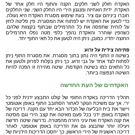
האקדח חולק לשני חלקים. הקנה והתוף היו חלק אחד של
האקדח. ידית האחיזה ומנגנון הירי היו החלק השני. שני החלקים
חוברו ביניהם עם ציר. בעת שימוש מסגרת האקדח היא נעולה.
כדי לטעון את האקדח יש לפתוח את המסגרת. פין פליטה לחץ
על לוחית שתפסה את כל התרמילים שבתוף בקצוות שלהם.
כשהפין שוחרר והאקדח נהפך כלפי מטה נפלו התרמילים
החוצה יחדיו. כמובן, ניתן היה לטעון את כל תאי התוף יחד.
פתיחה צידית על זרוע
בשיטה זו התוף היה נתון בתוך מסגרת. את מסגרת התוף ניתן
לפתוח לצד אחד על גבי זרוע. כך ניתן בקלות לפרוק ולטעון את
כל התאים כמו בשיטה הקודמת. שיטה מהירה זו הפכה להיות
השיטה הנפוצה ביותר.
האקדחים של העת החדשה
תהליך הדריכה באקדח התופי של קולט התבצע ידנית לפני כל
ירי. אך עם משיכת הנוקר לאחור הסתובב התוף באופן אוטומטי
ויישר את בית הבליעה של הכדור הבא יחד עם הקנה. דריכה של
האקדח באופן ידני בכל פעם מאיטה את קצב הירי וגם מסיטה
את קנה האקדח ואת עיני היורה מהמטרה. נדרשה שיטה חדשה
ויעילה יותר שתבצע גם את הדריכה באופן אוטומטי, לאחר
דריכה ראשונית של הירי הראשון. כך יחסכו הדריכות הידניות של