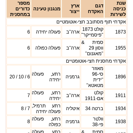
שנת
מספר
דגם
ארץ
כניסה
מנגנון טעינה
כדורים
האקדח
ייצור
לשירות
במחסנית
אקדחי תוף מסתובב חצי-אוטומטיים
קולט 1873
1873
ארה"ב
פעולה יחידה
6
"פיסמייקר"
סמית &
1955
ווסון 29
ארה"ב
פעולה כפולה
6
"מאגנום"
אקדחי מחסנית חצי-אוטומטיים
מאוזר
סי-96
רתע, פעולה
1896
גרמניה
6 / 10 / 20
"ידית
יחידה
מטאטא"
קולט
רתע, פעולה
1911
ארה"ב
7
אם-1911
יחידה
רתע תרמיל,
1934
ברטה 34
איטליה
7 / 8
פעולה יחידה
וולטר
רתע, פעולה
1938
גרמניה
8
פי-38
כפולה
סמית &
רתע, פעולה