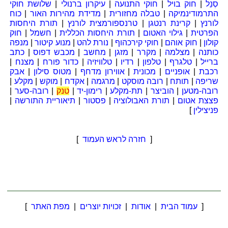
סְנֵל
|
חוק בויל
|
חוקי התנועה
|
עיקרון ברנולי
|
שלושת חוקי
התרמודינמיקה
|
טבלה מחזורית
|
מדידת מהירות האור
|
כוח
לורנץ
|
קרינת רנטגן
|
טרנספורמצית לורנץ
|
תורת היחסות
הפרטית
|
גילוי האטום
|
תורת היחסות הכללית
|
חשמל
|
חוק
קולון
|
חוק אוהם
|
חוקי קירכהוף
|
נורת להט
|
מנוע קיטור
|
מנפה
כותנה
|
מצלמה
|
מקרר
|
מזגן
|
מחשב
|
מכבש דפוס
|
כתב
ברייל
|
טלגרף
|
טלפון
|
רדיו
|
טלוויזיה
|
כדור פורח
|
מצנח
|
רכבת
|
אופניים
|
מכונית
|
אווירון מדחף
|
מטוס סילון
|
אבק
שריפה
|
תותח
|
רובה מוסקט
|
מרגמה
|
אקדח
|
מוקש
|
מקלע
|
רובה-מטען
|
הוביצר
|
תת-מקלע
|
רימון-יד
|
טנק
|
רובה-סער
|
פצצת אטום
|
תורת האבולוציה
|
פסטור
|
תיאוריית התורשה
|
פניצילין
]
[
חזרה לראש העמוד
]
[
עמוד הבית
|
אודות
|
זכויות יוצרים
|
מפת האתר
]