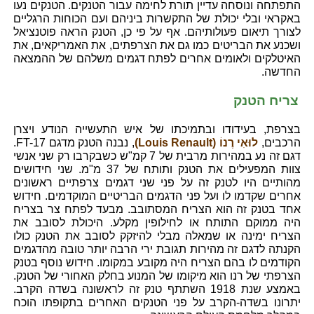
התפתחה ונוסחה עדיין תורת לחימה עבור הטנקים. הטנקים נעו
באקראי ובלי יכולת של התקשרות ביניהם ועם הכוחות הרגליים
לצורך תיאום פעולותיהם. אף על פי כן, הטנק הראה פוטנציאל
ושכנע את הבריטים כמו גם את הצרפתים, את האמריקאים, את
האיטלקים ולאומים אחרים לפתח דגמים משלהם של ההמצאה
החדשה.
צריח הטנק
בצרפת, בעידודו ובתמיכתו של איש התעשייה הנודע ויצרן
הרכבים,
לוּאִי רֶנוֹ (Louis Renault)
, נבנה הטנק מדגם FT-17.
דגם זה נע במהירות מרבית של 7 קמ"ש כשבקרבו רק שני אנשי
צוות המפעילים את הטנק ותותח של 37 מ"מ. שני חידושים
מהותיים היו לטנק זה על פני שני דגמים צרפתיים ראשונים
אחרים שקדמו לו ועל פני הדגמים הבריטיים המוקדמים. חידוש
אחד בטנק זה הוא הצריח המסתובב. מבעד לפתח צר בצריח
היה ממוקם התותח או לחילופין מקלע. היכולת לסובב את
הצריח ימינה או שמאלה מבלי להיזקק לסובב את הטנק כולו
הקנתה לדגם זה מהירות תגובת ירי הרבה יותר טובה מהדגמים
הקודמים לו בהם הצריח היה מקובע במקומו. חידוש נוסף בטנק
הצרפתי של רנו הוא מיקומו של המנוע בחלק האחורי של הטנק.
באמצע שנת 1918 השתתף טנק זה לראשונה בשדה הקרב.
יתרונו בשדה-הקרב על פני הטנקים האחרים בתקופתו הוכח