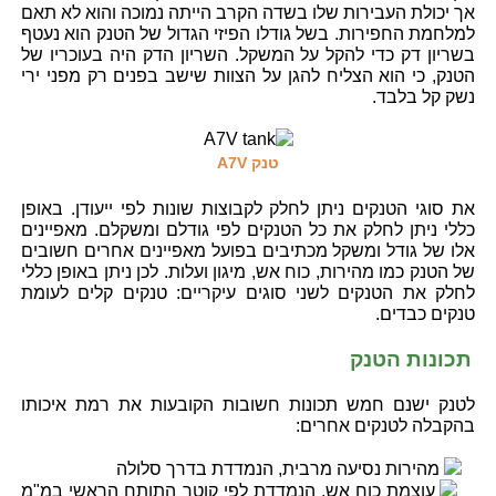
אך יכולת העבירות שלו בשדה הקרב הייתה נמוכה והוא לא תאם
למלחמת החפירות. בשל גודלו הפיזי הגדול של הטנק הוא נעטף
בשריון דק כדי להקל על המשקל. השריון הדק היה בעוכריו של
הטנק, כי הוא הצליח להגן על הצוות שישב בפנים רק מפני ירי
נשק קל בלבד.
טנק A7V
את סוגי הטנקים ניתן לחלק לקבוצות שונות לפי ייעודן. באופן
כללי ניתן לחלק את כל הטנקים לפי גודלם ומשקלם. מאפיינים
אלו של גודל ומשקל מכתיבים בפועל מאפיינים אחרים חשובים
של הטנק כמו מהירות, כוח אש, מיגון ועלות. לכן ניתן באופן כללי
לחלק את הטנקים לשני סוגים עיקריים: טנקים קלים לעומת
טנקים כבדים.
תכונות הטנק
לטנק ישנם חמש תכונות חשובות הקובעות את רמת איכותו
בהקבלה לטנקים אחרים:
מהירות נסיעה מרבית, הנמדדת בדרך סלולה
עוצמת כוח אש, הנמדדת לפי קוטר התותח הראשי במ"מ