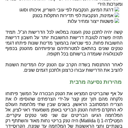
ומערכות הירי
דרגת המיגון, הנקבעת לפי עובי השריון, איכותו וסוגו
אמינות, הנקבעת לפי תדירות התקלות בטנק
פשטות ייצור ומחיר עלות
קשה יהיה לתכנן טנק העונה במלואו לכל הדרישות הנ"ל. תמיד
תהיה פשרה לטובת דרישות החשובות יותר על חשבון דרישות
החשובות פחות. כפי שנראה בהמשך מדינות שונות פיתחו דגמי
טנקים שונים בהתאם למטרותיהם וציפיותיהם מהטנק בכפוף
לטכנולוגיה שעמדה ברשותם בכל תקופה.
לאחר ההתנסות בשדה הקרב עם הטנק יכלו המדינות השונות
להציב את הדרישות עבורו כרצונן ולתכנן דגמים שונים.
מהירות נסיעה מרבית
על אף שהבריטים המציאו את הטנק הבכורה על המשך פיתוחו
נלקחה מהם תוך זמן קצר על-ידי הצרפתים שהוסיפו לו את
הצריח המסתובב הראשון. בשנים שבין שתי מלחמות העולם
לא התקדם פיתוח הטנק הבריטי באופן משמעותי ראוי לציון. אל
המלחמה הגיעו הבריטים עם שני סוגי טנקים עיקריים.
המָטִילְדַה-1 (Matilda I) היה טנק בריטי נחות מאוד והשתתף רק
בשנתיים וחצי הראשונות של המלחמה עד שנזנח. הקְרוּסֶייְדֵר