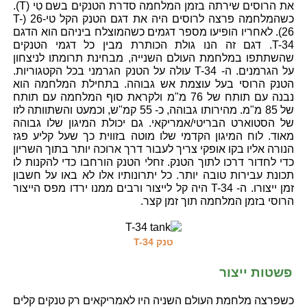
את הרוסים שירתה בזמן המלחמה סדרת הטנקים בשם טִי (T).
כשהמלחמה פרצה לרוסים היה את דגם הטנק הקל טי-26 (T-
26). לאחריו הופיעו מספר דגמים כשהמוצלח ביניהם הוא הדגם
T-34. דגם זה הנו גולת הכותרת מבין כל דגמי הטנקים
שהשתתפו במלחמת העולם השנייה, מבחינת תרומתו לניצחון
על הגרמנים. ה- T-34 עולה על הטנק הגרמני בכל הקטגוריות.
הטנק הרוסי בעל עוצמת אש גבוהה. בתחילת המלחמה הוא
נבנה עם תותח של 76 מ"מ ולקראת סוף המלחמה עם תותח
של 85 מ"מ. מהירותו גבוהה, כ- 55 קמ"ש, וכמעט והשתוותה לזו
של הסטוארט הבריטי/אמריקאי. גם יכולת המיגון שלו גבוהה
מאוד. לוח המיגון הקדמי שלו מוטה בזווית כך שעל קליע פגז
הנורה אליו בקו אופקי צריך לעבור דרך ארוכה יותר בתוך השריון
כדי לחדור דרכו לתוך הטנק. זחלי הטנק הורחבו כדי להקנות לו
תכונת עבירות טובה יותר. כל יתרונותיו אלו לא באו על חשבון
זמן ייצורו. ה- T-34 היה קל לייצור ורבים ממנו ירדו מפס הייצור
הרוסי בזמן המלחמה תוך זמן קצר.
טנק T-34
פשטות ייצור
כשפרצה מלחמת העולם השניה היו לאמריקאים רק טנקים קלים