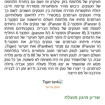
העיקרון של מלחמת בזק. עיקרון זה יושם גם בתורת הלוחמה
של הטנקים. כיבוש מהיר והסתערות מסודרת קדימה חייבו
יכולת התקשרות מהירה ואמינה בין הטנקים השונים. לשם כך
צוידו הטנקים הגרמנים במכשירי רדיו לתיאום פעולותיהם.
הגרמנים פתחו את מלחמת העולם הראשונה עם הפָּנְצֵר-1
(Panzer I) והפנצר-2 (Panzer II). שני טנקים אלו היו נחותים
לעומת סוגי הטנקים של בעלות הברית. בעקבותיהם פותחו
הפנצר-3 (Panzer III) והפנצר-4 (panzer IV). הפנצר-4 החליף
את הדגמים הקודמים לו והפך לטנק הקל העיקרי של הגרמנים.
אחריו פיתחו הגרמנים שני טנקים כבדים, את הפנצר-5
(Panzer V) שכונה גם פָּנְתֵר (Panther) ואת הטָייְגֵר (Tiger).
הטייגר נחשב לטנק הגרמני הטוב והמאיים ביותר במלחמת
העולם השנייה. לטנק תותח ראשי גדול של 88 מ"מ ומיגון פלדה
עבה, כך שלהשמיד טנק זה היה משימה לא פשוטה. אך כל טנק
מסוג זה שהושמד או יצא מכלל פעולה הסב אבדה גדולה
לגרמנים, כי ייצורו של טנק זה היה מורכב ודרש זמן רב לבנייה
והרכבה על פס הייצור.
טנק טייגר
שריון מיגון מוצלח