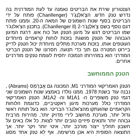
הצנטוריון שירת את הבריטים נאמנה עד לעת המודרנית בה
נדרש טנק חדש. הצָ'אלֶנְגֶ'ר (Chanllenger) פותח על ידי
הבריטים בסוף שנות השמונים של המאה ה-20. וממנו פותח
דגם נוסף בשם צָ'אלֶנְגֶ'ר-2 (Chanllenger II). בתכנון הצ'אלנג'ר
שמו הבריטים דגש על מיגון הטנק ועל כוח אש. דרגת המיגון
הגבוהה של הטנק מושגת בזכות לוחות קראמיים מיוחדים
העוטפים אותו. בזכות מערכת מתלים מיוחדת יכול הטנק לדייק
ביירוט המטרה גם תוך כדי תנועה. חסרונו של הטנק הבריטי
המודרני הוא במהירותו הנמוכה יחסית לעומת טנקים מודרניים
אחרים.
הטנק הממוחשב
הטנק האמריקאי המודרני M1, המכונה גם אָבְּרַמְס (Abrams) ,
נבנה עוד בשנת 1978. ממנו נולדו באמצע שנות השמונים שני
דגמי טנק משופרים ה- M1A1 וה- M1A2. הטנק האמריקאי
המודרני כולל מערכות מיגון ראקטיביים, כדוגמת הלוחות
הקראמיים שהועתקו מהצ'אלנג'ר הבריטי. הוא בעל תותח ראשי
גדול יותר, מערכת מחשוב לירי מדויק יותר, מהירות מרבית
גבוהה יותר ותנאים פיזיים טובים יותר לצוות. כל אלו באים על
חשבון תהליך ייצור מורכב יותר, איטי יותר ויקר יותר. אך
התוצאה הסופית היא אכן מרשימה. אף לא טנק אחד מסוג