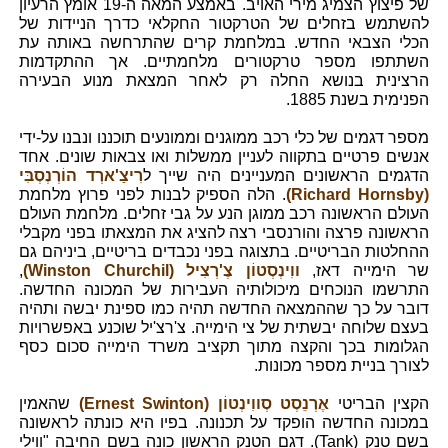
של פיצוץ הצמיג מירי האויב. באמצע המאה ה-19 אומץ הרעיון
להשתמש בזחלים של הטרקטור החקלאי כדרך הניידות של
הכלי הצבאי החדש. במלחמת קרים שהתרחשה באותה עת
השתתפו מספר טרקטורים מלחמתיים. אך ההתקדמות
הרצינית בנושא החלה רק לאחר המצאת מנוע הבעירה
הפנימית בשנת 1885.
מספר דגמים של כלי רכב ממוגנים וממונעים תוכננו ונבנו על-ידי
אנשים פרטיים בתקווה לעניין ממשלות ואו צבאות שונים. אחד
הדגמים הראשונים המעניינים היה שייך ל
רִיצַ'ארְד הוֹרְנְסְבִּי
(Richard Hornsby)
. הלה הספיק לבנות לפני פרוץ מלחמת
העולם הראשונה רכב ממוגן הנע על גבי זחלים. מלחמת העולם
הראשונה פרצה והורנסבי רצה להציג את המצאתו בפני מקבלי
ההחלטות הבריטיים. בתצוגה בפני נכבדים בריטיים, ביניהם גם
שר הימייה דאז,
ווִינְסְטוֹן צֶ'רְצִיל (Winston Churchil)
,
התרשמו הנוכחים מיכולותיה העבירות של המכונה החדשה.
דובר על כך שההמצאה החדשה תהיה כמו ספינת יבשה ותהיה
בעצם שלוחה יבשתית של צי הימייה. צ'רצ'יל שוכנע באפשרויות
הגלומות בכך והקצה מתוך תקציב משרד הימייה סכום כסף
לצורך בניית מספר מכונות.
הקצין הבריטי
אֶרְנֵסְט סְווִינְטוֹן (Ernest Swinton)
שהאמין
במכונה החדשה הופקד על תכנונה. בפיו היא כונתה לראשונה
בשם טנק (Tank). דגם הטנק הראשון כונה בשם החיבה "ווִילִי