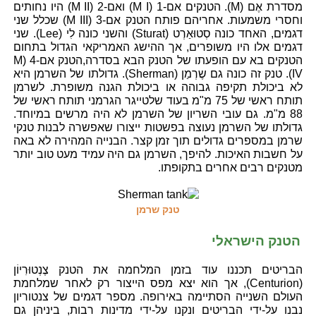
מסדרת אֶם (M). הטנקים אם-1 (M I) ואם-2 (M II) היו נחותים
וחסרי משמעות. אחריהם פותח הטנק אם-3 (M III) שכלל שני
דגמים, האחד כונה סְטוּאַרְט (Sturat) והשני כונה לִי (Lee). שני
דגמים אלו היו משופרים, אך ההישג האמריקאי הגדול בתחום
הטנקים בא עם הופעתו של הטנק הבא בסדרה,הטנק אם-4 (M
IV). טנק זה כונה גם שֶרְמַן (Sherman). גדולתו של השרמן היא
לא ביכולת תקיפה גבוהה או ביכולת הגנה משופרת. לשרמן
תותח ראשי של 75 מ"מ בעוד שלטייגר הגרמני תותח ראשי של
88 מ"מ. גם עובי השריון של השרמן לא היה מרשים במיוחד.
גדולתו של השרמן נעוצה בפשטות ייצורו שאפשרה לבנות טנקי
שרמן במספרים גדולים תוך זמן קצר. הבנייה המהירה לא באה
על חשבות האיכות. להיפך, השרמן גם היה עמיד מעט טוב יותר
מטנקים רבים אחרים בתקופתו.
טנק שרמן
הטנק הישראלי
הבריטים תכננו עוד בזמן המלחמה את הטנק צֶנְטוּרִיוֹן
(Centurion), אך הוא יצא מפס הייצור רק לאחר שמלחמת
העולם השנייה הסתיימה באירופה. מספר דגמים של צנטוריון
נבנו על-ידי הבריטים ונקנו על-ידי מדינות רבות, ביניהן גם