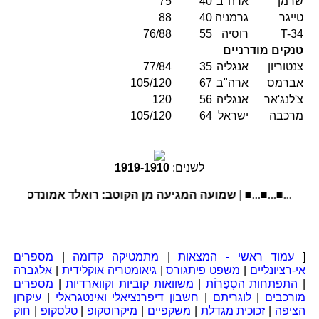
שרמן
ארה"ב
40
75
טייגר
גרמניה
40
88
T-34
רוסיה
55
76/88
טנקים מודרניים
צנטוריון
אנגליה
35
77/84
אברמס
ארה"ב
67
105/120
צ'לנג'אר
אנגליה
56
120
מרכבה
ישראל
64
105/120
לשנים:
1910
-
1919
■...■...■...■.
שמועה המגיעה מן הקוטב: רואלד אמונדסן ומשלחתו ה
[
עמוד ראשי - המצאות
|
מתמטיקה קדומה
|
מספרים
אי-רציונליים
|
משפט פיתגורס
|
גיאומטריה אוקלידית
|
אלגברה
|
התפתחות הסְפַרוֹת
|
משוואות קוביות וקווארדיות
|
מספרים
מורכבים
|
לוגריתם
|
חשבון דיפרנציאלי ואינטגראלי
|
עיקרון
הציפה
|
זכוכית מגדלת
|
משקפיים
|
מיקרוסקופ
|
טלסקופ
|
חוק