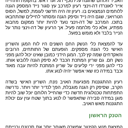
האביר הלוחם שהגנה עליו מכף רגל ועד ראש. בתקופת התחייה
אייר לאונרדו דה-וינצי רעיון למרכב עץ סגור נייד המספק הגנה
ללוחמים הנמצאים בו. רעיון זה היה חדשני לעומת, למשל, הסוס
הטרויאני, שגם היה נייד וסיפק הגנה ומסתור לחיילים שהתחבאו
בתוכו. המרכב של דה-וינצי נועד להיות יותר ממקום מחבוא
מפתיע, אלא כלי מלחמה פעיל. אך הרעיון של דה-וינצי נותר על
הנייר בלבד ולא מומש בפועל.
עד להמצאת כלי הנשק החם השונים היו לוח המגן והשריון
האישי כלי הגנה מספקים. הופעתם של התותחים, הרובים
והאקדחים שמה קץ לכך. המגן הידני כמובן שאינו יכול להגן מפני
נשק חם. גם שריון המתכת הכבד לא סיפק הגנה ללובש אותו.
כדי להגן מפני ירי קליעים על שריון המתכת להיות עבה מאוד
וכבד במידה כזו שאי אפשר יהיה לנוע אתו.
רעיון ההתגוננות מפגיעות האויב נזנח. השריון האישי בשדה
הקרב, שסיפק רק הגנה מוגבלת, הפך לנדיר יותר ויותר. נדרשה
התפתחות טכנולוגית חדשה כדי שהחייל הלוחם יוכל שוב להיות
מוגן במידה סבירה שתאפשר לו לנוע בתוך שטח עוין עם יכולת
התגוננות מאש האויב.
הטנק הראשון
המצאת מנוע הקיטור אפשרה מאוחר יותר את תכנונם ובנייתם