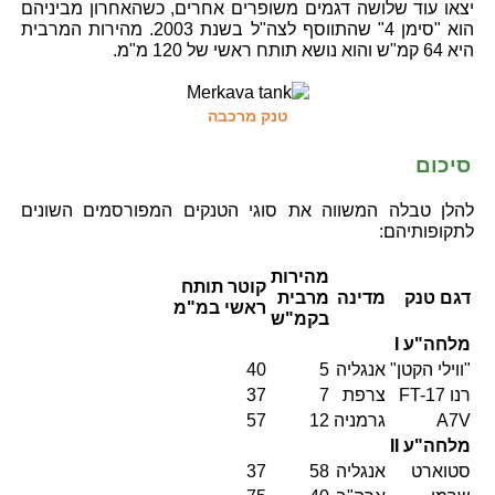
יצאו עוד שלושה דגמים משופרים אחרים, כשהאחרון מביניהם
הוא "סימן 4" שהתווסף לצה"ל בשנת 2003. מהירות המרבית
היא 64 קמ"ש והוא נושא תותח ראשי של 120 מ"מ.
טנק מרכבה
סיכום
להלן טבלה המשווה את סוגי הטנקים המפורסמים השונים
לתקופותיהם:
מהירות
קוטר תותח
דגם טנק
מדינה
מרבית
ראשי במ"מ
בקמ"ש
מלחה"ע I
"ווילי הקטן"
אנגליה
5
40
רנו FT-17
צרפת
7
37
A7V
גרמניה
12
57
מלחה"ע II
סטוארט
אנגליה
58
37