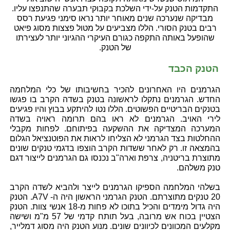
התקדמות הטנק על-ידי השלכת בקבוקי תבערה שהתנפצו עליו.
מבדיקה שנערכה שנים מאוחר יותר נראו סימני פגיעת רסס
רבים בטנק הסורי. הללו מצביעים על מטול פצצות מסוג פיאט
שהופעל באותה התקפה כגורם העיקרי ההגיוני יותר לעצירתו
של הטנק.
הטנק הכבד
הגרמנים היו האחרונים להכיר בחשיבותו של כלי המלחמה
החדש. הגרמנים נתקלו לראשונה בטנק בשדה הקרב בו פגשו
בטנקים הבריטיים הפשוטים. הללו נטו להיתקע בבוץ והיו פגיעים
לירי האויב. הגרמנים לא ראו בהם תרומה ראויה בשדה
המערכה המצדיקה את ההשקעה בפיתוחם. לפחות מקבלי
ההחלטות בצד הגרמני לא הצליחו לראות את הפוטנציאל הגלום
בהמצאה זו. רק לאחר ששדות הקרב הוצפו בדגמי טנקים שונים
מתוצרת בריטניה, צרפת וארה"ב נכנסו גם הגרמנים לייצור דגם
טנק משלהם.
בשלהי המלחמה הספיקו הגרמנים לייצר ולהביא לשדה הקרב
20 טנקים מתוצרתם. הטנק הגרמני הראשון היה ה- A7V. הטנק
היה גדול מימדים והכיל בתוכו לא פחות מ-18 אנשי צוות. הטנק
הצטיין בכוח אש מרובה, בעל תותח קדמי של 57 מ"מ ושישה
מקלעים המכוונים לכיוונים שונים. מנוע הטנק היה מסוג דמלייר,