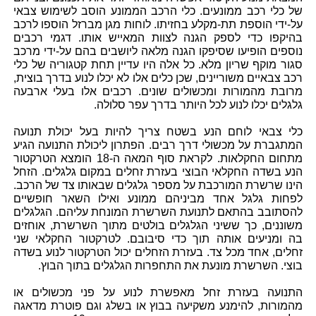
של כלי רכב ממונעים. כלי הרכב הממונע הוסב לשימוש צבאי
על-ידי הוספת תת-מקלע בחזיתו. לוחות מגן מברזל הוספו לרכב
בהיקפו כדי לספק הגנה לצוות המאייש אותו. דגמי רכבים
נוספים הופיעו שסיפקו הגנה מלאה ליושבים בהם על-ידי מרכב
סגור מוקף שריון מלא. כל אלה היו עדיין תחת קטגוריה של כלי
רכב צבאיים משוריינים, שכן כלים אלו לא יכלו לנוע בדרך בוצית,
מרובת מהמורות ומכשולים שונים. רכבים אלו בעלי ארבעה
גלגלים יכלו לנוע לכל היותר בדרך עפר סלולה.
כלי צבאי לוחם הנע בשטח צריך להיות בעל יכולת תנועה
המתגברת על מכשולי דרך רבים. הפתרון ליכולת התנועה הגיע
מתחום החקלאות. לקראת סוף המאה ה-18 הומצא הטרקטור
הנע בשדה החקלאי הבוצי בעזרת זחלים במקום גלגלים. הזחל
הינו שרשרת המורכבת על מספר גלגלים שבאותו צד של הרכב.
לפחות גלגל אחד מביניהם ממונע ואילו השאר חופשיים
להסתובב בהתאם לתנועת השרשרת המונחת עליהם. הגלגלים
משוננים, כך ששיני הגלגלים בולטים מתוך השרשרת, אוחזים
בה ומניעים אותה תוך כדי סיבובם. לטרקטור החקלאי שני
זחלים, אחד מכל צד. בעזרת הזחלים יכול הטרקטור לנוע בשדה
בוצי. השרשרת מונעת את התחפרות הגלגלים בתוך הבוץ.
התנועה בעזרת זחל מאפשרת לנוע על פני מכשולים או
מהמורות, להימנע משקיעה בבוץ או בשלג וגם פוטרת מדאגה