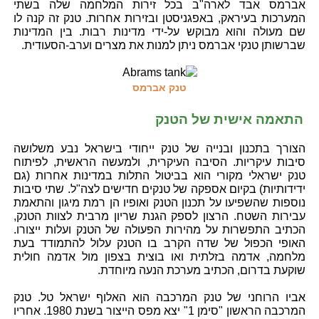
אברמס אבד לארה"ב בכל זירות המלחמה שלה בשתי
המערכות בעיראק, באפגניסטן ובזירות אחרות. טנק זה קנה לו
שם מעולה והוא מבוקש על-ידי מדינות רבות. בין המדינות
שברשותן טנקי אברמס ניתן למנות את מצרים וערב-הסעודית.
טנק אברמס
התאמה אישית של הטנק
הצורך בתכנון ובנייה של טנק ייחודי בישראל נבע משלושה
סיבות עיקריות. הסיבה העיקרית, ולמעשה הראשית, לפיתוח
טנק ישראלי מקורי הוא בביטול התלות במדינות אחרות (גם
ידידותיות) בקיום אספקה של טנקים חדישים לצה"ל. שתי סיבות
נוספות שהשפיעו על תכנון הטנק ואופיו הן רמת מיגון והתאמת
עבירות השטח. הרצון לספק הגנת שריון מרבית לצוות הטנק,
הכתיב התפשרות על מהירות הפעולה של הטנק ועלות ייצורו.
האופי הכפול של שדה הקרב בו הטנק עלול להתמודד בעת
מלחמה, אדמה בזלתית ואו בוצית בצפון מול אדמה חולית
שוקעת בדרום, הכתיב מערכת הנעה מיוחדת.
אביו הרוחני של טנק המרכבה הוא האלוף ישראל טל. טנק
המרכבה הראשון "סימן 1" יצא מפס הייצור בשנת 1980. אחריו