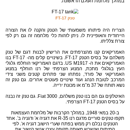
במהלך מלחמת העולם הראשונה.
טנק FT-17
הצריח היה פיתוחו משמעותי של הטנק והקנה לו את הצורה
הייחודית והאופיינית לו. ניתן לזהות כלי מלחמה זה גם רק לפי
צורת צלליתו.
האמריקאים קנו מהצרפתים את הרישיון לבנות דגם של טנק
משלהם על בסיס הטנק FT-17. בשינויים קלים מה- FT-17 בנו
האמריקאים את ה- US M1917. בדגם האמריקאי הוחלפו גלגלי
העץ בגלגלי מתכת, המנוע הצרפתי של רנו הוחלף במנוע
האמריקאי של פורד, נפתחו שני פתחים קטנים משני צידי
המרכב לטובת הנהג ועוד שינויים פעוטים אחרים. גם טנק זה
נשא תותח של 37 מ"מ או מכונת ירייה.
האיטלקים גם הם בנו טנק משלהם, Fiat 3000. גם טנק זה נבנה
על בסיס הטנק FT-17 הצרפתי.
ב-20 במאי 1948, במהלך הקרבות של מלחמת העצמאות
תקפו טנקים סוריים מדגם רנו R-35 את דגניה א' ודגניה ב'. אחד
הטנקים נבלם רק ממש בפתח שערי הישוב דגניה א'. לפי
המיתוס שנשרש מאותה תקופה עצרו אנשי הישוב את