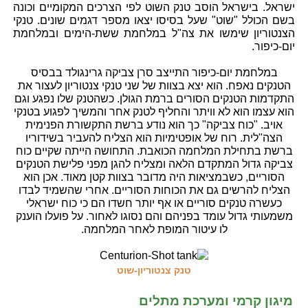
ישראל. בישראל הוסב טנק השוט לפי הצרכים המקומיים וכונה
בשם הכולל "שוט" שעל בסיסו יצאו מספר דגמים שונים. טנקי
הצנטוריון שימשו את צה"ל במלחמת ששת-הימים ובמלחמת
יום-כיפור.
במלחמת יום-כיפור התייצב סרן צביקה גרינגולד בבסיס
הטנקים נאפח. הוא יצא בצוות של שני טנקי צנטוריון לעצור את
התקדמות הטנקים הסורים ברמת הגולן. כשהטנק שלו נפגע וגם
הוא עצמו הוא לא וויתר והחליף לטנק אחר והמשיך לפגוע בטנקי
אויב. "כוח צביקה" כך הוא נודע ברשת התקשורת הפנימית
הצה"לית. רוח של אופטימיות הוא הצליח להעביר בשידוריו
ברשת בתחילת המלחמה הכואבת. התחושה הייתה שקיים כוח
צביקה גדול המתקדם הלאה ומצליח להגן מפני פלישת הטנקים
הסוריים, כשבמציאות היה מדובר בצוות קטן מאוד. אכן הוא
הצליח להרשים גם את הכוחות הסוריים. אחרי שהשמיד לבדו
כעשרה טנקים סוריים או אף יותר חשדו הם כי כוח ישראלי
משמעותי גדול עומד בפניהם והם נסוגו לאחור. על פועלו הוענק
לו עיטור המופת לאחר המלחמה.
טנק צנטוריון-שוט
מיגון קרמי ומערכת מתלים