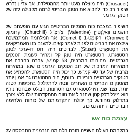
(Crusader) היה מוצלח מעט יותר מהמטילדה, אך עדיין נדרש
שיפור רב כדי להביא את הטנק הבריטי לרמה מקבילה לזה של
הטנק הגרמני.
השיפור במצבת כוח הטנקים הבריטיים הגיע עם הופעתם של
הדגמים ווַאלֶנְטַייְן (Valentine), צֶ'רְצִ'יל (Churchill), קרוֹמְווֶל
(Cromwell) והקוֹמֶט-1 (Comet I). אך המלחמה המתמשכת
אילצה את הבריטים לפנות לאמריקאים. למענם בנו האמריקאים
את הסְטוּאַרְט (Stuart). לבריטים היה יחס דו-ערכי לטנק
הסטוארט. הסטוארט היה טנק קל ומהיר לעומת הטנקים
הגרמניים. מהירותו המרבית, 58 קמ"ש, עברה בהרבה את
המהירות המרבית של רוב הטנקים הגרמניים שנעו במהירות
מרבית של עד 40 קמ"ש. כך יכול היה הסטוארט להפתיע את
הטנקים הגרמניים בזריזותו. בנוסף, היה הסטוארט גם אמין יותר
מהטנקים הבריטיים האחרים ונטה להתקלקל בתכיפות קטנה
יותר. מצד שני, היו לסטוארט גם חסרונות. הבולט שבחסרונותיו
הוא מיכל דלק קטן שהגביל את טווח ההתקדמות שלו ללא צורך
בתדלוק מחודש. כך יכולת התקדמותם של כוחות הלחימה
הבריטיים הייתה נמוכה.
עצמת כוח אש
במלחמת העולם השנייה תורת הלחימה הגרמנית התבססה על