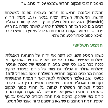
באנגליה לגבי המקום החדש שנמצא על-ידי פרובישר.
המלכה אליזבת הראשונה תרמה בעצמה ספינה למשלחת
חדשה. המשלחת השנייה יצאה במאי 1577 מנמל הַרְווִיץ
(Harwich). מסע זה נחל כשלון חרוץ. בגלל קרחונים גדולים
רבים בים לא הצליחה המשלחת להגיע לאותה נקודה בה הגיע
פרובישר במסעו הקודם. הספינות החלו להימחץ בין גושי הקרח
ונאלצו לסוב לאחור כלעומת שבאו.
המסע השלישי
כשלון המסע השני לא ריפה את ידיה של ההנהגה האנגלית.
משלחת שלישית אורגנה לצפונה של יבשת צפון-אמריקה, וזו
כללה כבר כ-15 כלי שייט בגיבויה הכספי של מלכת אנגליה.
משלחת גדולה זו הכילה גם צוות של כורים במטרה להקים
מכרות מחצבים במקום החדש. המשלחת יצאה באפריל 1578.
כמעט ושוב נאלצה המשלחת לסגת לאחור מפאת התנגשויות
בקרחונים הגדולים וסכנת הימחצות הספינות בין גושי הקרח.
לבסוף הצליחה המשלחת לנחות על החוף סמוך למקום
שהתגלה במסע הראשון של פרובישר. לא הוקם במקום מחנה
כורים כפי שתוכנן. במקום זאת החלו הכורים להעמיס על גוף
הספינות את המחצבים שמצאו בחשבם כי זהו אוצר של ממש.