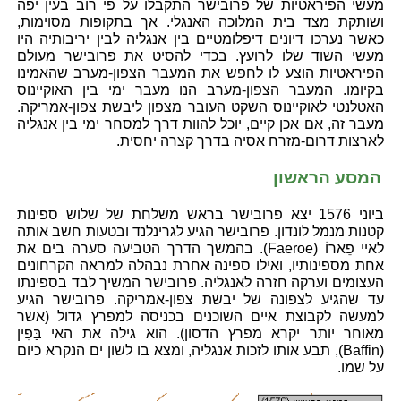
מעשי הפיראטיות של פרובישר התקבלו על פי רוב בעין יפה
ושותקת מצד בית המלוכה האנגלי. אך בתקופות מסוימות,
כאשר נערכו דיונים דיפלומטיים בין אנגליה לבין יריבותיה היו
מעשי השוד שלו לרועץ. בכדי להסיט את פרובישר מעולם
הפיראטיות הוצע לו לחפש את המעבר הצפון-מערב שהאמינו
בקיומו. המעבר הצפון-מערב הנו מעבר ימי בין האוקיינוס
האטלנטי לאוקיינוס השקט העובר מצפון ליבשת צפון-אמריקה.
מעבר זה, אם אכן קיים, יוכל להוות דרך למסחר ימי בין אנגליה
לארצות דרום-מזרח אסיה בדרך קצרה יחסית.
המסע הראשון
ביוני 1576 יצא פרובישר בראש משלחת של שלוש ספינות
קטנות מנמל לונדון. פרובישר הגיע לגרינלנד ובטעות חשב אותה
לאיי פֵארוֹ (Faeroe). בהמשך הדרך הטביעה סערה בים את
אחת מספינותיו, ואילו ספינה אחרת נבהלה למראה הקרחונים
העצומים וערקה חזרה לאנגליה. פרובישר המשיך לבד בספינתו
עד שהגיע לצפונה של יבשת צפון-אמריקה. פרובישר הגיע
למעשה לקבוצת איים השוכנים בכניסה למפרץ גדול (אשר
מאוחר יותר יקרא מפרץ הדסון). הוא גילה את האי בַּפִין
(Baffin), תבע אותו לזכות אנגליה, ומצא בו לשון ים הנקרא כיום
על שמו.