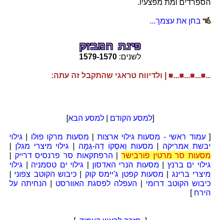
הספרדים ומת מפצעיו.
בחן את עצמך...
לשנים:
1570
-
1579
■...■...■...■...■ 
ולדיווח טראגי שהתקבל זה עתה: אלפי פרוטסטנטי
[
למסע הקודם
|
למסע הבא
]
[
עמוד ראשי - מסעות גילוי ארצות
|
מסעות מרקו פולו
|
גילוי
יבשת אמריקה
|
מסעות וַאסְקוֹ דַה-גַמָה
|
גילוי מיצרי מגלן
|
מסעות סר מרטין פורבישר
|
הרפתקאות סר פרנסיס דרייק
|
גילוי ים ברנץ
|
מסעות הנרי האדסון
|
גילוי ים טסמניה
|
גילוי
מיצרי ברינג
|
מסעות קפטן ג'יימס קוק
|
כיבוש הקוטב צפוני
|
כיבוש הקוטב דרומי
|
העפלה לפסגת האוורסט
|
הנחיתה על
הירח
]