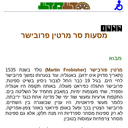
מסעות סר מרטין פרובישר
מבוא
מַרְטִין פוֹרבִּישֶר (Martin Frobisher)
נולד בשנת 1535
(תאריך מדויק אינו ידוע), באנגליה. עוד בנערותו נמשך פרובישר
לחיי הים. בגיל 19 כבר החל לצבור ניסיון בשייט ספינות.
פרובישר התגלה כפיראט מעולה. באותה תקופה היו אנגליה
וספרד, שתי מעצמות ימיות, במאבק מתמיד על השליטה בים.
התקפות ארעיות ומעשי שוד ימי של מדינה אחת כנגד יריבתה,
כלומר מעשי פיראטיות, היו עניין שבשגרה בין השתיים.
פרובישר הצטיין בכך ופעל באופן פיראטי באזור צפון-אפריקה.
לא רק ספינות מסחר ספרדיות היו מנת חלקו, אלא גם ספינות
מסחר צרפתיות עמוסות בטובין.