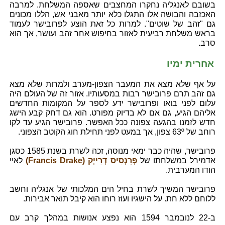
בשובם לאנגליה נחקרו המחצבים שאספה המשלחת. למרבה
האכזבה והבושה אלו התגלו כלא יותר מאבני אש, הללו מכונים
גם "זהב של שוטים". למרות כל זאת הוצע לפרובישר לעמוד
בראש משלחת רביעית לאזור בחיפוש אחר זהב ועושר, אך הוא
סרב.
אחרית ימיו
על אף שלא מצא את המעבר הצפון-מערב ולמרות שלא מצא
גם זהב תרם פרובישר רבות במסעותיו. אזור זה של העולם היה
עלום לפני בואו ופרובישר ידע לספר על המקומות החדשים
אליהם הגיע, גם אם לא בדיוק מפורט. הוא גם דחק קבע הישג
חדש לזמנו בהגעה צפונה ככל האפשר. פרובישר הגיע עד לקו
רוחב של 63º צפון, אך במעט לפני תחילת חוג הקוטב הצפוני.
פרובישר, שהיה כבר ימאי מנוסה, זכה לשרת בשנת 1585 כסגן
אדמירל במשלחתו של
פְרָנְסִיס דְרֵייְק (Francis Drake)
לאיי
הודו המערבית.
פרובישר המשיך לשרת בחיל הים המלכותי של אנגליה וחשב
ללוחם ללא חת. על הישגיו ועוז רוחו הוא קיבל תואר אבירות.
ב-22 לנובמבר 1594 הוא נפצע אנושות במהלך קרב עם