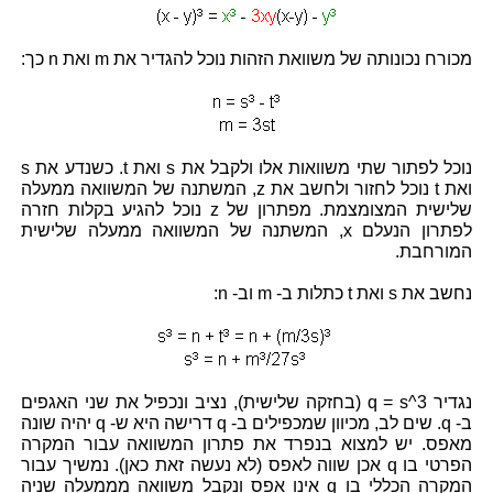
מכורח נכונותה של משוואת הזהות נוכל להגדיר את m ואת n כך:
נוכל לפתור שתי משוואות אלו ולקבל את s ואת t. כשנדע את s
ואת t נוכל לחזור ולחשב את z, המשתנה של המשוואה ממעלה
שלישית המצומצמת. מפתרון של z נוכל להגיע בקלות חזרה
לפתרון הנעלם x, המשתנה של המשוואה ממעלה שלישית
המורחבת.
נחשב את s ואת t כתלות ב- m וב- n:
נגדיר q = s^3 (בחזקה שלישית), נציב ונכפיל את שני האגפים
ב- q. שים לב, מכיוון שמכפילים ב- q דרישה היא ש- q יהיה שונה
מאפס. יש למצוא בנפרד את פתרון המשוואה עבור המקרה
הפרטי בו q אכן שווה לאפס (לא נעשה זאת כאן). נמשיך עבור
המקרה הכללי בו q אינו אפס ונקבל משוואה מממעלה שניה