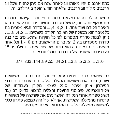
כמה ארנבים יהיו מאותו זוג לאחר שנה אם ניתן להניח שכל זוג
ארנבים מוליד זוג ארנבים שלאחר חודש הופך בוגר לרבייה?"
התשובה לחידה זו נמצאת בסדרת פיבונצ'י. קיימות סדרות
מתמטיקאיות שונות, למשל הסדרה החשבונית בה כל איבר הוא
האיבר הקודם ועוד אחד: 1, 2, 3, 4, ... והסדרה הגיאומטרית בה
כל איבר הוא מכפלה של האיבר הקודם בשתיים: 1, 2, 4, 8, ... .
ניתן לבנות סדרת מספרים לפי כל חוקיות שהיא. פיבונצ'י בנה
סדרת מספרים בה 2 האיברים הראשונים הם 0 ו- 1 וכל אחד
מהאיברים הבאים בה הוא סכום של שני האיברים שלפניו. 15
הערכים הראשונים של סדרת פיבונצ'י הם אם כן:
0, 1, 1, 2, 3, 5, 8, 13, 21, 34, 55, 89, 144, 233, 377, ...
כפ שנאמר כבר בפתיח עסק פיבונצ'י גם בפתרון משוואות
שונות, בינהן גם משוואות ממעלה שלישית. נראה כי רוב דרכי
הפיתרון אותן אימץ וסיגל לעצמו מקורן בעבודתו של
אל-ח'וואריזמי. פיבונצ'י התעלה והצליח למצוא בדיוק רב (עד
תשע ספרות אחרי הנקודה העשרונית) את שורשיה של משוואות
פרטיות מהמעלה השלישית. אך לא יכול היה למצוא פתרון כללי
למשוואה ממעלה שלישית המבוטא בעזרת מקדמיה.