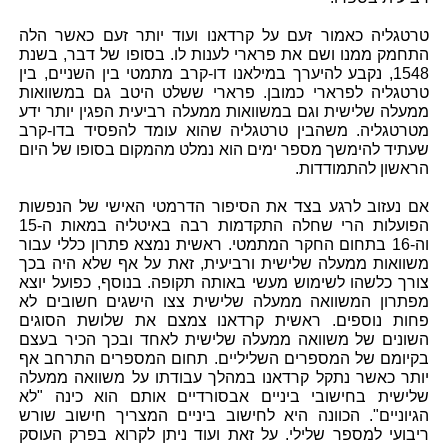
טרטגליה כאמור זעם על קרדאנו ועוד יותר זעם כאשר הלה
התחמק ממנו ושם את פרארי לענות לו. בסופו של דבר, בשנת
1548, נקבע להיערך במילאנו דו-קרב מתמטי בין השניים, בין
טרטגליה לפרארי כמובן. פרארי ששלט היטב גם במשוואות
ממעלה שלישית וגם במשוואות ממעלה רביעית הפגין יותר ידע
מטרטגליה. משהבין טרטגליה שהוא עומד להפסיד בדו-קרב
שעתיד להימשך מספר ימים הוא נמלט מהמקום בסופו של היום
הראשון להתמודדות.
אם נעזוב לרגע בצד את הסיפור הדרמטי האישי של הנפשות
הפועלות הרי שחלה התקדמות רבה באיטליה במאות ה-15
וה-16 בתחום החקר המתמטי. ראשית נמצא פתרון כללי עבור
משוואות ממעלה שלישית ורביעית, זאת על אף שלא היה בכך
צורך כלשהו לשימוש מעשי באותה תקופה. בנוסף, כפועל יוצא
מפתרון המשוואה ממעלה שלישית צצו הישגים חשובים לא
פחות נוספים. ראשית קרדאנו צמצם את שלושת הסוגים
השונים של משוואה ממעלה שלישית לאחד ובכך הכיר בעצם
בקיומם של המספרים השליליים. תחום המספרים התרחב אף
יותר כאשר נתקל קרדאנו במהלך עבודתו על משוואה ממעלה
שלישית בחישובי ביניים אבסורדיים אותם הוא כינה "לא
הגיוניים". הכוונה היא לחישוב ביניים המצריך חישוב שורש
ריבועי למספר שלילי. על זאת ועוד ניתן לקרוא בפרק העוסק