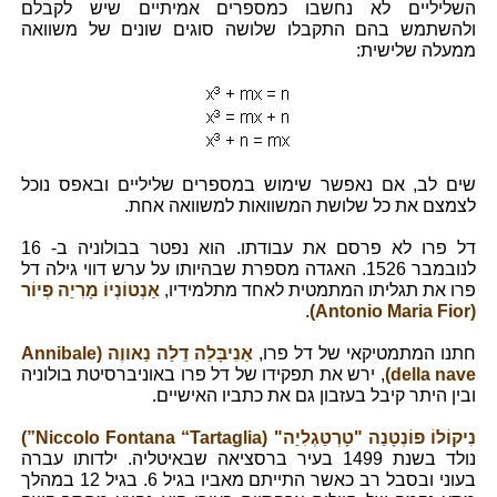
השליליים לא נחשבו כמספרים אמיתיים שיש לקבלם
ולהשתמש בהם התקבלו שלושה סוגים שונים של משוואה
ממעלה שלישית:
שים לב, אם נאפשר שימוש במספרים שליליים ובאפס נוכל
לצמצם את כל שלושת המשוואות למשוואה אחת.
דל פרו לא פרסם את עבודתו. הוא נפטר בבולוניה ב- 16
לנובמבר 1526. האגדה מספרת שבהיותו על ערש דווי גילה דל
פרו את תגליתו המתמטית לאחד מתלמידיו,
אַנְטוֹנְיוֹ מָרִיַה פְיוֹר
.
(Antonio Maria Fior)
חתנו המתמטיקאי של דל פרו,
אַנִיבָּלֵה דֵלַה נַאווֶה (Annibale
della nave)
, ירש את תפקידו של דל פרו באוניברסיטת בולוניה
ובין היתר קיבל בעזבון גם את כתביו האישיים.
נִיקוֹלוֹ פוֹנְטָנַה "טָרְטַגְלִיַה" (Niccolo Fontana “Tartaglia”)
נולד בשנת 1499 בעיר ברסציאה שבאיטליה. ילדותו עברה
בעוני ובסבל רב כאשר התייתם מאביו בגיל 6. בגיל 12 במהלך