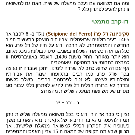
ומה אם משוואה עם נעלם ממעלה שלישית. האם גם למשוואה
זו ניתן להגיע לפתרון כללי?
דו-קרב מתמטי
סְקִיפִּיוֹנֵה דֵל פֶרוֹ (Scipione del Ferro)
נולד ב- 6 לפברואר
1465 בעיר בולוניה שבאיטליה. אביו היה מועסק בתעשית הנייר
החדשה והמתפתחת. לא הרבה ידוע על חייו של דל פרו. הוא
ככל הנראה רכש את השכלתו באוניברסיטת בולוניה. מכל מקום,
הוא יותר מאוחר, החל משנת 1496, הועסק באוניברסיטה זו
כמרצה בתחומי אריתמטיקה וגיאומטריה.
אף עבודה שהוא כתב לא שרדה לימינו. ייתכן ועובדה זו נעוצה
בכך שדל פרו, כמו רבים בתקופתו, שמר את עבודותיו
והצלחותיו לעצמו ולא נטה לפרסמם ברבים. בשלב כלשהו
ובדרך לא ברורה הצליח דל פרו להגיע לפתרון כללי עבור סוג
מסוים של משוואות ממעלה שלישית מהצורה:
נציין כי כבר אז היה ידוע כי בכל משוואה ממעלה שלישית ניתן
תמיד להיפטר מהאיבר הריבועי של x (אנחנו נראה זאת בהמשך
כשנוכיח את הפתרון הכללי למשוואה ממעלה שלישית). אך
מכיוון שבאותה תקופה של המאה ה-15 עדיין האפס והמספרים