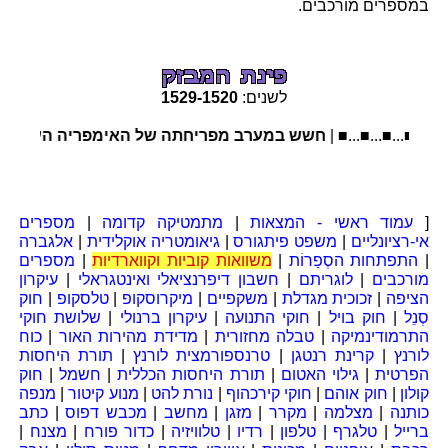
במספרים מורכבים.
לשנים:
1520
-
1529
■...■...■...■..
חשש במערב מפריחתה של האימפריה העותומאנית תח
[
עמוד ראשי - המצאות
|
מתמטיקה קדומה
|
מספרים
אי-רציונליים
|
משפט פיתגורס
|
גיאומטריה אוקלידית
|
אלגברה
|
התפתחות הסְפַרוֹת
|
משוואות קוביות וקווארדיות
|
מספרים
מורכבים
|
לוגריתם
|
חשבון דיפרנציאלי ואינטגראלי
|
עיקרון
הציפה
|
זכוכית מגדלת
|
משקפיים
|
מיקרוסקופ
|
טלסקופ
|
חוק
סְנֵל
|
חוק בויל
|
חוקי התנועה
|
עיקרון ברנולי
|
שלושת חוקי
התרמודינמיקה
|
טבלה מחזורית
|
מדידת מהירות האור
|
כוח
לורנץ
|
קרינת רנטגן
|
טרנספורמצית לורנץ
|
תורת היחסות
הפרטית
|
גילוי האטום
|
תורת היחסות הכללית
|
חשמל
|
חוק
קולון
|
חוק אוהם
|
חוקי קירכהוף
|
נורת להט
|
מנוע קיטור
|
מנפה
כותנה
|
מצלמה
|
מקרר
|
מזגן
|
מחשב
|
מכבש דפוס
|
כתב
ברייל
|
טלגרף
|
טלפון
|
רדיו
|
טלוויזיה
|
כדור פורח
|
מצנח
|