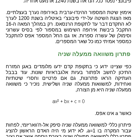
פיבונצ'י נפטר ככל הנראה בשנת 1240 או מעט אחריה.
אימוץ שיטת המספור ההינדו-ערבית באירופה נערך בעצלתיים.
מאז הצגת השיטה על-ידי פיבונצ'י באיטליה בשנת 1200 לערך
לא התקדם דבר עד לתקופת הרנסאס. רק במהלך המאה ה-16
התקבל ביבשת אירופה השימוש במספור לפי בסיס עשרוני
וסימולן של עשרה ספרות. אז גם החל המספר אפס להתקבל
כמספר אמיתי כמו כל שאר המספרים.
פתרון משוואה ממעלה שניה
כפי שציינו ידוע כי בתקופת קדם ידעו מלומדים באגן המזרח
התיכון לחשב ולפתור בעיות אלגבראיות שונות. עוד בבבל
העתיקה הראו פתרונות, גם אם פרטיים וחסרי שיטתיות
ואחידות, למשוואות ממעלה שניה ושלישית. נזכיר כי משוואה
ממעלה שניה היא מן הצורה,
כאשר a אינו אפס.
פיתרון כללי למשוואה ממעלה שניה סיפק אל-ח'וואריזמי, לפחות
עבור המקרה בו a=1. לא ידוע מי היה האדם הראשון להציג
פתרון כללי למשוואה ממעלה שניה בצורת נוסחה אשר אם נציב