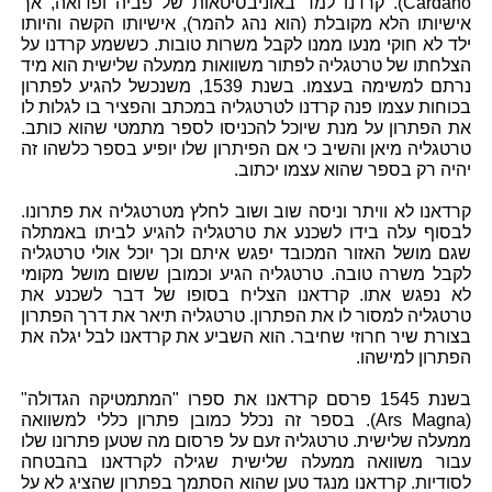
Cardano). קרדנו למד באוניבסיטאות של פביה ופדואה, אך
אישיותו הלא מקובלת (הוא נהג להמר), אישיותו הקשה והיותו
ילד לא חוקי מנעו ממנו לקבל משרות טובות. כששמע קרדנו על
הצלחתו של טרטגליה לפתור משוואות ממעלה שלישית הוא מיד
נרתם למשימה בעצמו. בשנת 1539, משנכשל להגיע לפתרון
בכוחות עצמו פנה קרדנו לטרטגליה במכתב והפציר בו לגלות לו
את הפתרון על מנת שיוכל להכניסו לספר מתמטי שהוא כותב.
טרטגליה מיאן והשיב כי אם הפיתרון שלו יופיע בספר כלשהו זה
יהיה רק בספר שהוא עצמו יכתוב.
קרדאנו לא וויתר וניסה שוב ושוב לחלץ מטרטגליה את פתרונו.
לבסוף עלה בידו לשכנע את טרטגליה להגיע לביתו באמתלה
שגם מושל האזור המכובד יפגש איתם וכך יוכל אולי טרטגליה
לקבל משרה טובה. טרטגליה הגיע וכמובן ששום מושל מקומי
לא נפגש אתו. קרדאנו הצליח בסופו של דבר לשכנע את
טרטגליה למסור לו את הפתרון. טרטגליה תיאר את דרך הפתרון
בצורת שיר חרוזי שחיבר. הוא השביע את קרדאנו לבל יגלה את
הפתרון למישהו.
בשנת 1545 פרסם קרדאנו את ספרו "המתמטיקה הגדולה"
(Ars Magna). בספר זה נכלל כמובן פתרון כללי למשוואה
ממעלה שלישית. טרטגליה זעם על פרסום מה שטען פתרונו שלו
עבור משוואה ממעלה שלישית שגילה לקרדאנו בהבטחה
לסודיות. קרדאנו מנגד טען שהוא הסתמך בפתרון שהציג לא על