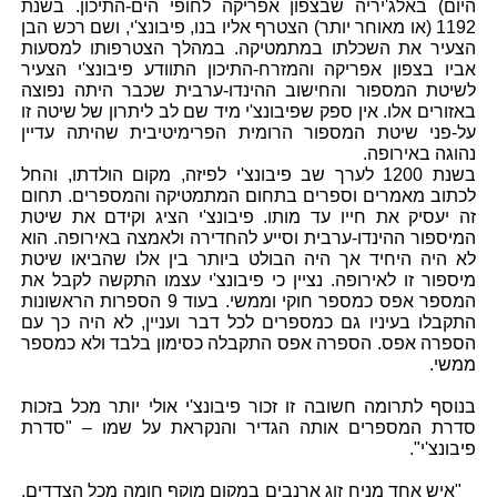
היום) באלג'יריה שבצפון אפריקה לחופי הים-התיכון. בשנת
1192 (או מאוחר יותר) הצטרף אליו בנו, פיבונצ'י, ושם רכש הבן
הצעיר את השכלתו במתמטיקה. במהלך הצטרפותו למסעות
אביו בצפון אפריקה והמזרח-התיכון התוודע פיבונצ'י הצעיר
לשיטת המספור והחישוב ההינדו-ערבית שכבר היתה נפוצה
באזורים אלו. אין ספק שפיבונצ'י מיד שם לב ליתרון של שיטה זו
על-פני שיטת המספור הרומית הפרימיטיבית שהיתה עדיין
נהוגה באירופה.
בשנת 1200 לערך שב פיבונצ'י לפיזה, מקום הולדתו, והחל
לכתוב מאמרים וספרים בתחום המתמטיקה והמספרים. תחום
זה יעסיק את חייו עד מותו. פיבונצ'י הציג וקידם את שיטת
המיספור ההינדו-ערבית וסייע להחדירה ולאמצה באירופה. הוא
לא היה היחיד אך היה הבולט ביותר בין אלו שהביאו שיטת
מיספור זו לאירופה. נציין כי פיבונצ'י עצמו התקשה לקבל את
המספר אפס כמספר חוקי וממשי. בעוד 9 הספרות הראשונות
התקבלו בעיניו גם כמספרים לכל דבר ועניין, לא היה כך עם
הספרה אפס. הספרה אפס התקבלה כסימון בלבד ולא כמספר
ממשי.
בנוסף לתרומה חשובה זו זכור פיבונצ'י אולי יותר מכל בזכות
סדרת המספרים אותה הגדיר והנקראת על שמו – "סדרת
פיבונצ'י".
"איש אחד מניח זוג ארנבים במקום מוקף חומה מכל הצדדים.