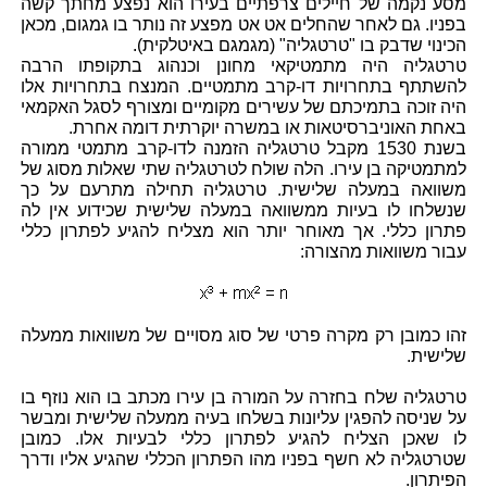
מסע נקמה של חיילים צרפתיים בעירו הוא נפצע מחתך קשה
בפניו. גם לאחר שהחלים אט אט מפצע זה נותר בו גמגום, מכאן
הכינוי שדבק בו "טרטגליה" (מגמגם באיטלקית).
טרטגליה היה מתמטיקאי מחונן וכנהוג בתקופתו הרבה
להשתתף בתחרויות דו-קרב מתמטיים. המנצח בתחרויות אלו
היה זוכה בתמיכתם של עשירים מקומיים ומצורף לסגל האקמאי
באחת האוניברסיטאות או במשרה יוקרתית דומה אחרת.
בשנת 1530 מקבל טרטגליה הזמנה לדו-קרב מתמטי ממורה
למתמטיקה בן עירו. הלה שולח לטרטגליה שתי שאלות מסוג של
משוואה במעלה שלישית. טרטגליה תחילה מתרעם על כך
שנשלחו לו בעיות ממשוואה במעלה שלישית שכידוע אין לה
פתרון כללי. אך מאוחר יותר הוא מצליח להגיע לפתרון כללי
עבור משוואות מהצורה:
זהו כמובן רק מקרה פרטי של סוג מסויים של משוואות ממעלה
שלישית.
טרטגליה שלח בחזרה על המורה בן עירו מכתב בו הוא נוזף בו
על שניסה להפגין עליונות בשלחו בעיה ממעלה שלישית ומבשר
לו שאכן הצליח להגיע לפתרון כללי לבעיות אלו. כמובן
שטרטגליה לא חשף בפניו מהו הפתרון הכללי שהגיע אליו ודרך
הפיתרון.