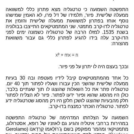
התפשטה השמועה כי טרטגליה מצא פתרון כללי למשוואה
ממעלה שלישית. פיור, תלמידו של דל פרו, לא האמין שמישהו
נוסף אוחז בפתרון למשוואות ממעלה שלישית והזמין את
טרטגליה לדו-קרב מתמטי. שני המתמטיקאים התייצבו בבולוניה
בשנת 1535. למזלו הרבה של טרטגליה כשמונה ימים לפני
הדו-קרב עלה בידו להגיע לפתרון כללי גם עבור משוואות
מהצורה:
ובכך בעצם היה לו יתרון על פני פיור.
כל אחד מהמתמטיקאים קיבל לידיו מעטפה ובה 30 בעיות
ממעלה שלישית שהשני הכין עבורו ושעליו לפתור תוך 40 יום.
טרטגליה פתר את כל השאלות שהוצגו לו תוך שעתיים בלבד,
כולן היו מהסוג שהוא ופיור ידעו לפתור. פיור לא הצליח לפתור
חלק מהבעיות שהוצגו לושכן חלקן היו רק מהסוג שטרטגליה ידע
לפתור. טרטגליה הוכתר כמנצח בדו-קרב.
השמועה על הצלחתו המדהימה של טרטגליה התפשטה
במהירות ברחבי איטליה והגיע גם לאוזניו של רופא, אסטרולוג,
מתמטיקאי ומהמר מפוקפק בשם גֶ'רוֹלַאמוֹ קָרְדַאנוֹ (Gerolamo