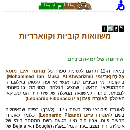
משוואות קוביות וקווארדיות
אירופה של ימי-הביניים
במאה ה-12 תורגם ללטינית ספרו של
מוּחַמֵד אִיבֵּן מוּסָא
אַל-חַ'ווַארִיזְמִי (Mohammed Ibn Musa Al-Khwarizmi)
.
בתקופת ימי הביניים שבו אנשי אירופה לעסוק באלגברה.
המתמטיקאי הראשון שהציג הצלחה מסויימת בניסיונותיו
למציאת פיתרון למשוואה ממעלה שלישית היה המתמטיקאי
האיטלקי
לֶאוֹנָרְדוֹ פִיבּוֹנַצִ'י (Leonardo Fibonacci)
.
לאונרדו פיבונצ'י נולד בשנת 1175 (לערך) בפיזה שבאיטליה
בשם
לאונרדו פִּיזַנוֹ (Leonardo Pizano)
, כלומר לאונרדו
מהעיר פיזה. אביו היה נציג מטעם רשת המסחר הימי של
איטליה, והיה מוצב בעיר הנמל באג'יה (Bougie דאז Bejaia של