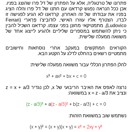
פתרונו של טרטגליה, אלא על הפתרון של דל פרו שהוצג בפניו.
אכן ככל הנראה נפגש קרדאנו עם חתנו של דל פרו והלה הציג
בפניו את עבודתו של זה האחרון. קרדאנו לא הגיע לפגישה זו
לבדו, הצטרף אליו עוזרו האישי, לוּדוֹבִיצ'וֹ פֶרַארִי (Ferrari
Ludovico), מתמטיקאי מחונן בפני עצמו. קרדאנו השכיל להבין
כי ניתן להשתמש במספרים שליליים ולהגיע לייצוג אחד של
משוואה ממעלה שלישית.
הקוראים המתקשים במעקב אחרי נוסחאות וחישובים
מתמטיים רשאים בהחלט לדלג על הקטע הבא.
להלן הפתרון הכללי עבור משוואה ממעלה שלישית:
נרצה לאפס את האיבר הריבועי של x, לכן נגדיר z = x + a/3
ונציב את x = z - a/3 במשוואה:
נשתמש שוב במשוואת הזהות: