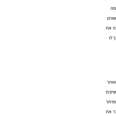
מה
ווים
ה את
 לו
האחר
יקים
מיתר
ר את