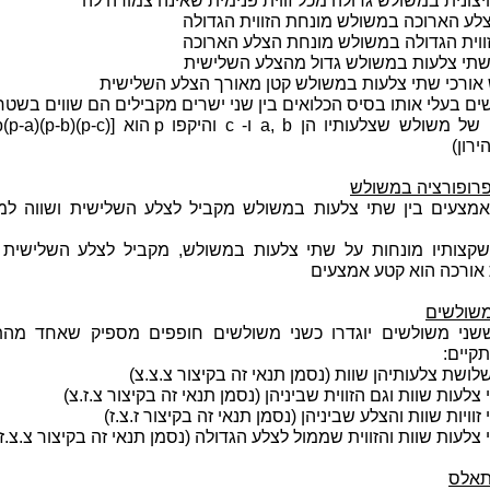
חיצונית במשולש גדולה מכל זווית פנימית שאינה צמודה לה
צלע הארוכה במשולש מונחת הזווית הגדולה
זווית הגדולה במשולש מונחת הצלע הארוכה
שתי צלעות במשולש גדול מהצלע השלישית
אורכי שתי צלעות במשולש קטן מאורך הצלע השלישית
ם בעלי אותו בסיס הכלואים בין שני ישרים מקבילים הם שווים בשט
● שטח של משולש שצלעותיו הן a, b ו- c והיקפו p הוא -c
ירון)
רופורציה במשולש
מצעים בין שתי צלעות במשולש מקביל לצלע השלישית ושווה למ
קצותיו מונחות על שתי צלעות במשולש, מקביל לצלע השלישית ו
אורכה הוא קטע אמצעים
שולשים
שני משולשים יוגדרו כשני משולשים חופפים מספיק שאחד מהת
קיים:
שת צלעותיהן שוות (נסמן תנאי זה בקיצור צ.צ.צ)
עות שוות וגם הזווית שביניהן (נסמן תנאי זה בקיצור צ.ז.צ)
ויות שוות והצלע שביניהן (נסמן תנאי זה בקיצור ז.צ.ז)
עות שוות והזווית שממול לצלע הגדולה (נסמן תנאי זה בקיצור צ.צ.ז*
תאלס