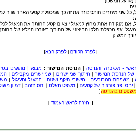
(או על המשכו)
יה
, כל שני מיתרים חותכים זה את זה כך שמכפלת קטעי האחד שווה ל
י
, אם מנקודה אחת מחוץ למעגל יוצאים קטע החותך את המעגל לכל א
מעגל, אזי מכפלת חלקו החיצוני של החותך באורכו המלא של החותך
אורך המשיק
[
לפרק הקודם
|
לפרק הבא
]
אשי - אלגברה והנדסה
|
הנדסת המישור
:
מבוא
|
מושגים בסיס
 של הנדסת המישור
|
חיתוך שני ישרים
|
שני ישרים מקבילים
|
המצ
|
משפחת המרובעים
|
חישובי היקף ושטח
|
המעגל והעיגול
|
משו
יחס ופרופורציה של קטעים
|
משפט תאלס
|
יחס הזהב
|
דמיון משול
משפטים בהנדסה
]
[
חזרה לראש העמוד
]