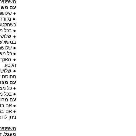
משפטים 
עם משו
● שלושת
כשהקטע ב
● בכל מ
● שלושת
במשולש
● שלושת
● כל מש
● האנך 
הקטע
● שלושת
החוסם 
עם מצו
● כל מצו
● בכל מצ
עם מרו
● אם במרובע זוג
● אם במר
ניתן לחס
משפטים
מעגל, ז