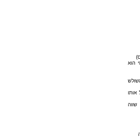
)
 הוא
שולש
 אותו
זווית זו שווה