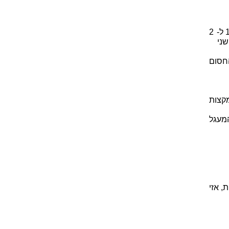
● נקודת חיתוך התיכונים במשולש מחלקת כל תיכון לשני קטעים ביחס של 1 ל- 2
שני
חסום
קצות
מעגל
, אזי