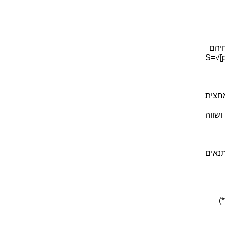
חיהם
S=√[p(p-a)(p-b)(p)]
חצית
שווה
נאים
)