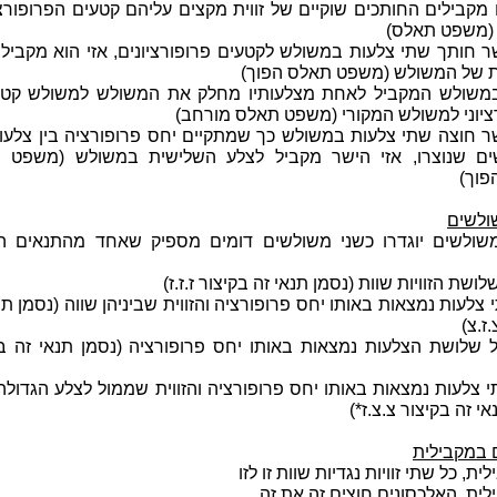
מקבילים החותכים שוקיים של זווית מקצים עליהם קטעים הפרופורצי
(משפט תאלס)
ר חותך שתי צלעות במשולש לקטעים פרופורציונים, אזי הוא מקביל
 של המשולש (משפט תאלס הפוך)
משולש המקביל לאחת מצלעותיו מחלק את המשולש למשולש קטן 
ציוני למשולש המקורי (משפט תאלס מורחב)
ר חוצה שתי צלעות במשולש כך שמתקיים יחס פרופורציה בין צלעות
ם שנוצרו, אזי הישר מקביל לצלע השלישית במשולש (משפט 
פוך)
ולשים
שולשים יוגדרו כשני משולשים דומים מספיק שאחד מהתנאים ה
שת הזוויות שוות (נסמן תנאי זה בקיצור ז.ז.ז)
עות נמצאות באותו יחס פרופורציה והזווית שביניהן שווה (נסמן תנ
ז.צ)
ושת הצלעות נמצאות באותו יחס פרופורציה (נסמן תנאי זה בק
לעות נמצאות באותו יחס פרופורציה והזווית שממול לצלע הגדולה 
אי זה בקיצור צ.צ.ז*)
במקבילית
ת, כל שתי זוויות נגדיות שוות זו לזו
ית, האלכסונים חוצים זה את זה