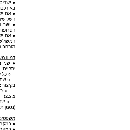
● ישרים 
באורכם 
● אם יש
השלישית
● ישר ב
הפרופור
● אם יש
המשולשי
מורחב ה
דמיון מש
● שני מ
יתקיים:
○ כל שלו
○ שתי צל
בקיצור צ.
○ כל של
צ.צ.צ)
○ שתי צ
(נסמן תנ
משפטים 
● במקבילי
● במקביל