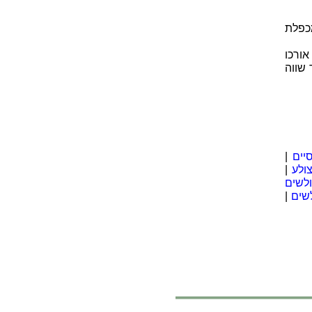
מכפלת
ורכו
 שווה
יים
|
ולע
|
לשים
שים
|