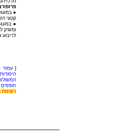
מרכזיהם 
פרופורצ
● במעגל
קטעי השנ
● במעגל
ומשיק ל
לריבוע 
[
עמוד ר
היסודות
המשולש
חופפים
|
רשימת 