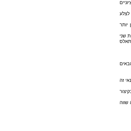
וניים
 לצלע
יותר
 שני
תאלס
באים
אי זה
יצור
שווה