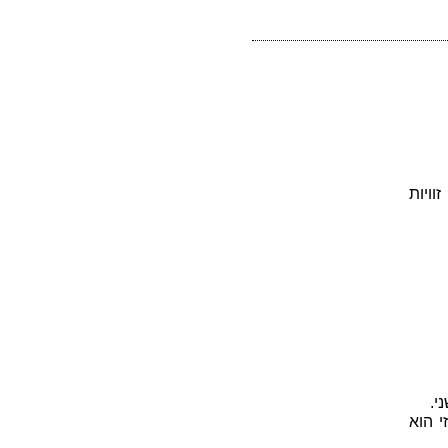
מוכות הוא 180º וכל שתי זוויות
י.
 הוא