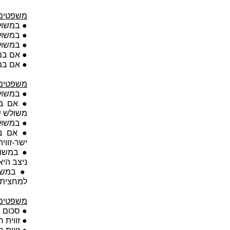
משפטים 
● במשולש
● במשולש
● במשולש
● אם במש
● אם במש
משפטים 
● במשולש
● אם במ
משולש יש
● במשולש
● אם במ
ישר-זווית
● במשולש
ניצב היא 0º
למחצית 
משפטים 
● סכום הז
● זווית 