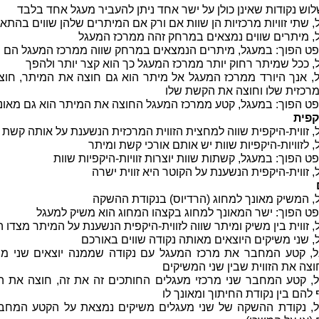
וש נקודות שאינן כולן על ישר אחד ניתן להעביר מעגל אחד בלבד
 שתי זוויות מרכזיות הן שוות אם ורק אם המיתרים שלהן שווים בהתא
, מיתרים שווים נמצאים במרחק זהה ממרכז המעגל
הפוך: במעגל, מיתרים הנמצאים במרחק שווה ממרכז המעגל הם ש
 ככל שמיתר רחוק יותר ממרכז המעגל כך הוא קצר יותר ולהפך
, אנך היורד ממרכז המעגל אל מיתר הוא גם חוצה את המיתר, חוצ
מרכזית שלו וחוצה את הקשת שלו
הפוך: במעגל, קטע ממרכז המעגל החוצה את המיתר הוא גם מאונך
קפית
 זווית-היקפית שווה למחצית הזווית המרכזית הנשענת על אותה קשת
 לזוויות-היקפיות שוות יש אותם אורכי קשת ומיתר
פוך: במעגל, קשתות שוות יוצרות זוויות-היקפיות שוות
 זווית-היקפית הנשענת על הקוטר היא זווית ישרה
, המשיק מאונך למחוג (הרדיוס) בנקודת ההשקה
הפוך: ישר המאונך למחוג בקצהו המחוג הוא משיק למעגל
 זווית בין משיק ומיתר שווה לזווית-היקפית הנשענת על המיתר מצדו 
 שני משיקים היוצאים מאותה נקודה שווים באורכם
, קטע המחבר את מרכז המעגל עם נקודה שממנה יוצאים שני מש
צה את הזווית שבין שני המשיקים
, קטע המחבר שני מרכזי מעגלים החותכים זה את זה, חוצה את ה
הם בין נקודת החיתוך ומאונך לו
, נקודת ההשקה של שני מעגלים משיקים נמצאת על הקטע המחב