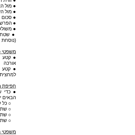
● זווית 
● מול ה
● מול ה
● סכום 
● הפרש 
● משולשי
(נוסחת ה
משפטי פ
● קטע א
אורכה
● קטע ש
למחצית 
חפיפת מ
● כדי ש
הבאים ית
○ כל שלו
○ שתי צל
○ שתי זו
○ שתי צל
משפטי 