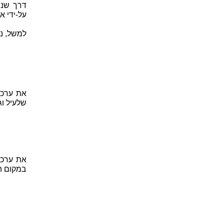
על-ידי א
למשל, נוכל לאפס 
שלעיל וגם 
במקום הנעלם x. נבחר, למש