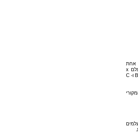
 אחת
פחות מכך, כלומר ממעלה ראשונה. ביטוי ממעלה ראשונה מכיל את הנעלם x
בחזקת אחד לכל היותר, כלומר את x. לכן יהיה המונה מהצורה Bx + C, כאשר B ו- C
מקורי
למים