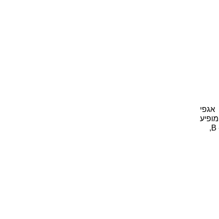
 המופיע בשני אגפי
 את החלק הקבוע (שאינו כולל את המשתנה x) המופיע