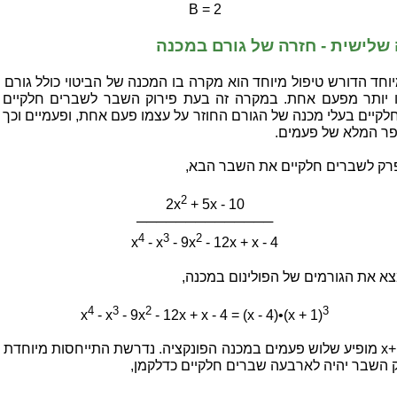
B = 2
שלישית - חזרה של גורם במכנה
חד הדורש טיפול מיוחד הוא מקרה בו המכנה של הביטוי כולל גורם 
 יותר מפעם אחת. במקרה זה בעת פירוק השבר לשברים חלקיים יו
לקיים בעלי מכנה של הגורם החוזר על עצמו פעם אחת, ופעמיים וכך
ר המלא של פעמים.
רק לשברים חלקיים את השבר הבא,
2
2x
+ 5x - 10
──────────────
4
3
2
x
- x
- 9x
- 12x + x - 4
צא את הגורמים של הפולינום במכנה,
4
3
2
3
x
- x
- 9x
- 12x + x - 4 = (x - 4)•(x + 1)
הגורם x+1 מופיע שלוש פעמים במכנה הפונקציה. נדרשת התייחסות מיוחדת 
ק השבר יהיה לארבעה שברים חלקיים כדלקמן,