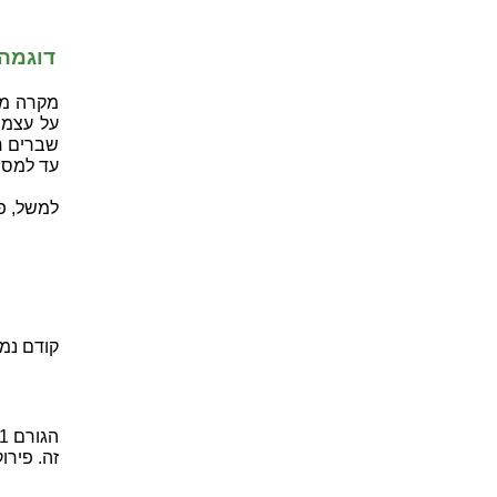
דוגמה 
מקרה מיו
על עצמו
שברים ח
עד למספ
למשל, פ
קודם נמ
זה. פירו