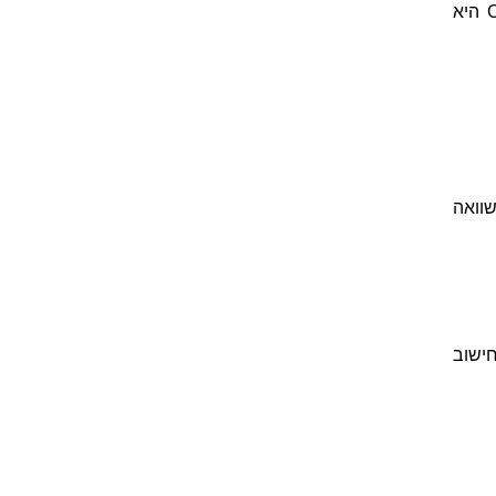
דרך שנייה, קצרה יותר, למציאת ערכיהם של הקבועים הנעלמים A, B ו- C היא
בקלות יחסית אם נחליט להציב x=0 במשוואה
לחישוב