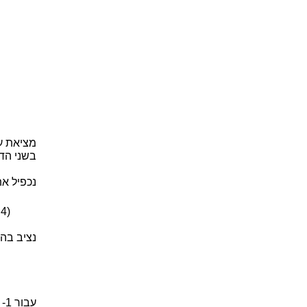
בשני הד
נכפיל א
 4)
נציב בה ער
עבור x = -1 נקבל,