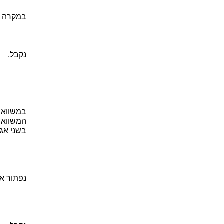
במקרה ש
נקבל,
בשני אגפ
נפתור את 