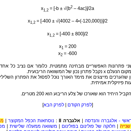
2
x
= [-b ± √(b
– 4ac)]/2a
1,2
x
= [-400 ± √(4002 – 4•(-120,000))]/2
1,2
x
= [-400 ± 800]/2
1,2
x
= 200
1
x
= -600
2
שני פתרונות האפשריים מבחינה מתמטית. כלומר אם נציב כל אחד
בל פתרון נכון של המשוואה הריבועית.
ן שהערכים מייצגים את מימד האורך נוכל לפסול את הפתרון השלילי,
ת פיזיקלית אמיתית.
ביל היחיד הוא שאורכו של צלע הריבוע הוא 200 מטרים.
[
לפרק הקודם
|
לפרק הבא
]
אשי - אלגברה והנדסה
|
אלגברה II
:
נוסחאות הכפל המקוצר
|
מש
נייה
|
חלוקה של פולינום בפולינום
|
משוואה ממעלה שלישית
|
מס