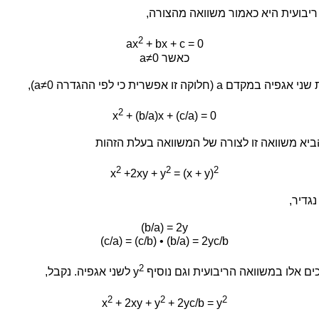
ריבועית היא כאמור משוואה מהצורה,
2
ax
+ bx + c = 0
a≠0 כאשר
במקדם a (חלוקה זו אפשרית כי לפי ההגדרה a≠0),
2
x
+ (b/a)x + (c/a) = 0
ביא משוואה זו לצורה של המשוואה בעלת הזהות
2
2
2
x
+2xy + y
= (x + y)
גדיר,
(b/a) = 2y
(c/a) = (c/b) • (b/a) = 2yc/b
2
ים אלו במשוואה הריבועית וגם נוסיף y
לשני אגפיה. נקבל,
2
2
2
x
+ 2xy + y
+ 2yc/b = y