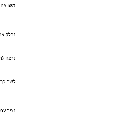
משוואה 
נחלק את שני אגפיה 
נרצה לה
לשם כך נ
נציב ערכ