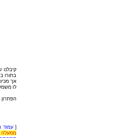
קיבלנו 
בתורו במקום הנעלם x נק
אך מכיוו
לו משמעו
הפתרון הק
[
עמוד ר
ממעלה ש