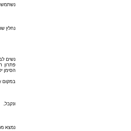
נשתמש ב
נחלץ שור
נשים לב
פתרון ה
הסימן יק
במקום y נציב,
ונקבל,
נמצא מכ