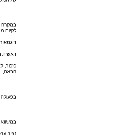
לקיום משווא
דוגמאות
ראשית נ
כזכור, ל
הבאה,
בפעולה פ
במשוואה זו ערכ
נציב ערכי