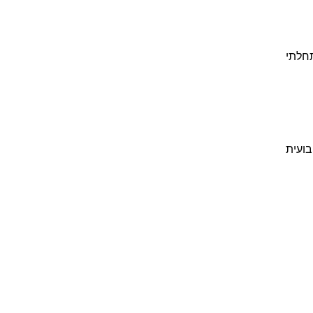
הוא x=0 (כי תנאי התחלתי
בועית