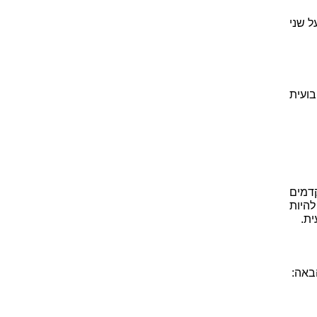
וטות על שני
ריבועית
ואה. המקדמים
הגבלה היחידה היא שהמקדם a חייב להיות
ית.
באה: