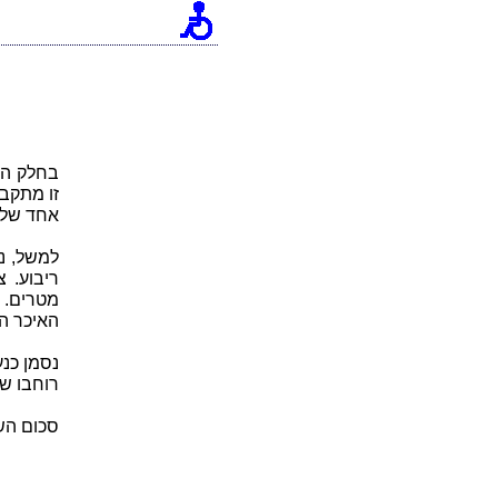
אחד של ה
למשל, נ
מטרים. 
האיכר הוא 20,000
נסמן כנעלם x את אורך צלע הריבוע. מכאן
רוחבו של המלבן הוא x ואור
סכום הש