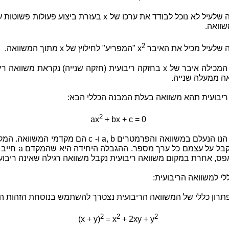
במשוואה שלעיל לא נוכל לבודד את ערכו של x בעזרת ביצוע פעולות פש
שוואה.
2
שלעיל מכיל את האיבר x
"המפריע" לחילוץ של x מתוך המשוואה.
משוואה המכילה איבר של x בחזקה ריבועית (חזקה שנייה) נקראת משוואה 
ה ממעלה שנייה.
ריבועית תהא משוואה בעלת המבנה הכללי הבא:
2
ax
+ bx + c = 0
כאשר x הנו הנעלם במשוואה והפרמטרים a, b ו- c הם מקדמי המשו
יכולים לקבל על עצמם כל ערך מספר. ה
פס, אחרת במקום משוואה ריבועית נקבל משוואה רגילה שאינה ריבוע
לי למשוואה הריבועית:
תרון כללי של המשוואה הריבועית נצטרך להשתמש בנוסחת הזהות ה
2
2
2
(x + y)
= x
+ 2xy + y