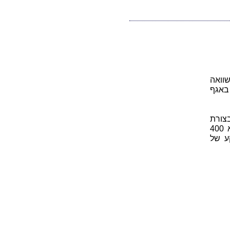
לם x. פתרון של משוואה
תקבל על-ידי הפעלת פעולות זהות על שני אגפי המשוואה עד לבידודו של x באגף
צורת
ריבוע. צלע הריבוע שווה באורכה לרוחבו של המלבן. אורכו של המלבן הוא 400
ע של