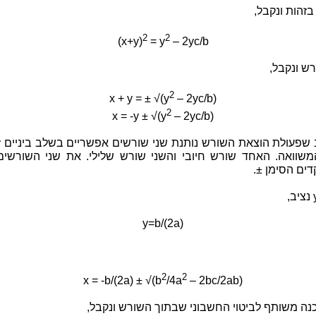
זהות ונקבל,
2
2
(x+y)
= y
– 2yc/b
ש ונקבל,
2
x + y = ± √(y
– 2yc/b)
2
x = -y ± √(y
– 2yc/b)
 שפעולת הוצאת השורש נותנת שני שורשים אפשריים בשלב ביניים ז
משוואה. האחד שורש חיובי והשני שורש שלילי. את שני השורשים 
דים הסימן ±.
y=b/(2a)
2
2
x = -b/(2a) ± √(b
/4a
– 2bc/2ab)
נה משותף לביטוי החשבוני שבתוך השורש ונקבל,