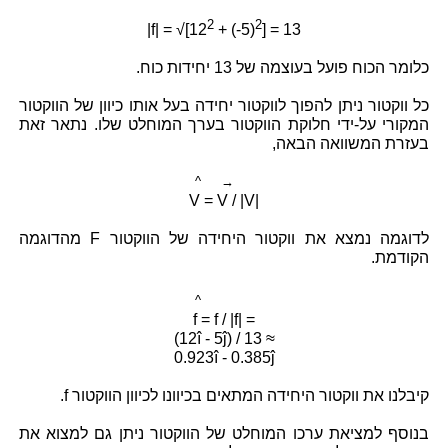
2
2
|f| = √[12
+ (-5)
] = 13
כלומר הכוח פועל בעוצמה של 13 יחידות כוח.
כל ווקטור ניתן להפוך לווקטור יחידה בעל אותו כיוון של הווקטור
המקורי על-ידי חלוקת הווקטור בערך המוחלט שלו. נתאר זאת
בעזרת המשוואה הבאה,
^ →
V = V / |V|
לדוגמה נמצא את ווקטור היחידה של הווקטור F מהדוגמה
הקודמת.
^
f = f / |f| =
(12î - 5ĵ) / 13 ≈
0.923î - 0.385ĵ
קיבלנו את ווקטור היחידה המתאים בכיוונו לכיוון הווקטור f.
בנוסף למציאת ערכו המוחלט של הווקטור ניתן גם למצוא את