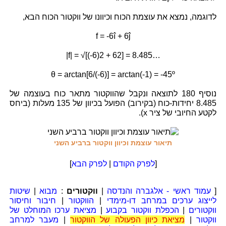
לדוגמה, נמצא את עוצמת הכוח וכיוונו של ווקטור הכוח הבא,
f = -6î + 6ĵ
|f| = √[(-6)2 + 62] = 8.485…
θ = arctan[6/(-6)] = arctan(-1) = -45º
נוסיף 180 לתוצאה ונקבל שהווקטור מתאר כוח בעוצמה של
8.485 יחידות-כוח (בקירוב) הפועל בכיוון של 135 מעלות (ביחס
לקטע החיובי של ציר x).
תיאור עוצמת וכיוון ווקטור ברביע השני
[
לפרק הקודם
|
לפרק הבא
]
[
עמוד ראשי - אלגברה והנדסה
|
ווקטורים
:
מבוא
|
שיטות
לייצוג ערכים במרחב דו-מימדי
|
הווקטור
|
חיבור וחיסור
ווקטורים
|
הכפלת ווקטור בקבוע
|
מציאת ערכו המוחלט של
ווקטור
|
מציאת כיוון הפעולה של הווקטור
|
מעבר למרחב