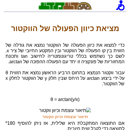
מציאת כיוון הפעולה של הווקטור
כדי למצוא את כיוון הפעולה של הווקטור נמצא את גודלה של
הזווית בין קו הפעולה של הווקטור ובין המקטע החיובי של ציר x.
לשם כך נשתמש בכללי טריגונומטריה לחישוב tan ותכונת
המחזוריות של פונקציה זו יחד עם הפעולה ההפוכה של arctan.
עבור ווקטור הנמצא בתחום הרביע הראשון נמצא את הזווית θ
על-ידי ביצוע arctan על היחס שבין חלק y של הווקטור לחלק x
של הווקטור.
θ = arctan(y/x)
תיאור עוצמת וכיוון ווקטור
אם התוצאה המתקבלת היא שלילית, אז ניתן להוסיף º180
לתוצאה כדי לקבל זווית חיובית.