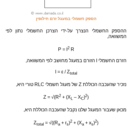
הספק חשמלי במעגל זרם חילופין
ההספק החשמלי הנצרך על-ידי הצרכן החשמלי נתון לפי
המשוואה,
2
P = I
R
הזרם החשמלי I הזורם במעגל מחושב לפי המשוואה,
I = ε / Z
total
נזכיר שהעכבה הכוללת Z של מעגל חשמלי
RLC
טורי היא,
2
2
Z = √(R
+ (X
– X
)
)
L
C
מכאן שעבור המעגל שלנו נקבל שהעכבה הכוללת היא,
2
2
Z
= √((R
+ r
)
+ (X
+ x
)
)
total
a
s
a
s