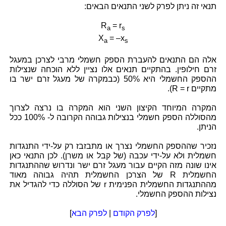
תנאי זה ניתן לפרק לשני התנאים הבאים:
R
= r
a
s
X
= –x
a
s
אלה הם התנאים להעברת הספק חשמלי מרבי לצרכן במעגל
זרם חילופין. בהתקיים תנאים אלו נציין ללא הוכחה שנצילות
ההספק החשמלי היא
50%
(כבמקרה של מעגל זרם ישר בו
מתקיים
R = r
).
המקרה המיוחד הקיצון השני הוא המקרה בו נרצה לצרוך
מהסוללה הספק חשמלי בנצילות גבוהה הקרובה ל-
100%
ככל
הניתן.
נזכיר שההספק החשמלי נצרך או מתבזבז רק על-ידי התנגדות
חשמלית ולא על-ידי עכבה (של קבל או משרן). לכן התנאי כאן
אינו שונה מזה הקיים עבור מעגל זרם ישר ונדרוש שההתנגדות
החשמלית R של הצרכן החשמלית תהיה גבוהה מאוד
מההתנגדות החשמלית הפנימית r של הסוללה כדי להגדיל את
נצילות ההספק החשמלי.
[
לפרק הקודם
|
לפרק הבא
]