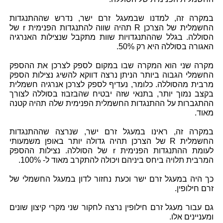
במקרה זה, למדנו שבמעגל זרם ישר, נדרש שההתנגדות
החשמלית של הצרכן R תהיה שווה להתנגדות הפנימית r של
הסוללה. בגלל שההתנגדויות שוות מתקבל שנצילות האנרגיה
האגורה בסוללה היא רק
50%
.
מקרה שני הוא המקרה שבו במקום לספק לצרכן את ההספק
החשמלי הגבוה ביותר הניתן נרצה דווקא להשיג נצילות הספק
מרבית מהסוללה. כלומר, נעדיף לספק לצרכן אנרגיה חשמלית
בקצב נמוך יותר, בתנאי שזה יבטיח שהבזבוז בסוללה לצורך
ההתגברות על ההתנגדות החשמלית הפנימית שלה תהיה קטנה
מאוד.
במקרה זה, ראינו במעגל זרם ישר, שנרצה שההתנגדות
החשמלית R של הצרכן תהיה גדולה יותר באופן משמעותי
לעומת ההתנגדות הפנימית r של הסוללה. נצילות ההספק
המרבית תלויה ביחס ביניהם ויכולה להתקרב מאוד ל-
100%
.
כך היה במעגל זרם ישר וכעת נחזור לדון במעגל החשמלי של
זרם חילופין.
גם עבור מעגל זרם חילופין נרצה לחקור שני מקרי קיצון שונים
ומעניינים אלו.