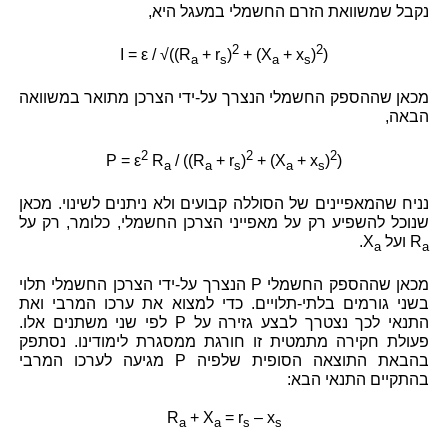
נקבל שמשוואת הזרם החשמלי במעגל היא,
2
2
I = ε / √((R
+ r
)
+ (X
+ x
)
)
a
s
a
s
מכאן שההספק החשמלי הנצרך על-ידי הצרכן מתואר במשוואה
הבאה,
2
2
2
P = ε
R
/ ((R
+ r
)
+ (X
+ x
)
)
a
a
s
a
s
נניח שהמאפיינים של הסוללה קבועים ולא ניתנים לשינוי. מכאן
שנוכל להשפיע רק על מאפייני הצרכן החשמלי, כלומר, רק על
R
ועל
X
.
a
a
מכאן שההספק החשמלי P הנצרך על-ידי הצרכן החשמלי תלוי
בשני גורמים בלתי-תלויים. כדי למצוא את ערכו המרבי ואת
התנאי לכך נצטרך לבצע גזירה על P לפי שני משתנים אלו.
פעולת חקירה מתמטית זו חורגת ממסגרת לימודינו. נסתפק
בהבאת התוצאה הסופית שלפיה P מגיעה לערכו המרבי
בהתקיים התנאי הבא:
R
+ X
= r
– x
a
a
s
s