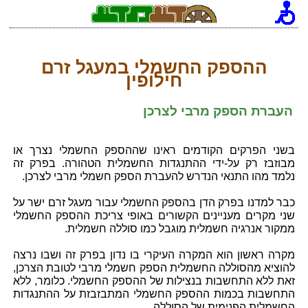
[an error occurred while processing this directive]
ההספק החשמלי במעגל זרם
חילופין
העברת הספק מרבי לצרכן
בשני הפרקים הקודמים ראינו שההספק החשמלי נצרך או
מבוזבז רק על-ידי ההתנגדות החשמלית הטהורה. בפרק זה
נלמד מהו התנאי הנדרש להעברת הספק חשמלי מרבי לצרכן.
כבר למדנו בפרק הדן בהספק החשמלי עבור מעגל זרם ישר על
שני מקרים מעניינים הקשורים באופי צריכת ההספק החשמלי
ממקור אנרגיה חשמלית מוגבל כמו סוללה חשמלית.
מקרה ראשון הוא המקרה העיקרי בו נדון בפרק זה ושבו נרצה
להוציא מהסוללה החשמלית הספק חשמלי מרבי לטובת הצרכן,
זאת ללא התחשבות בנצילות של ההספק החשמלי. כלומר, ללא
התחשבות בכמות ההספק החשמלי המתבזבזת על ההתנגדות
החשמלית הפנימית של הסוללה.