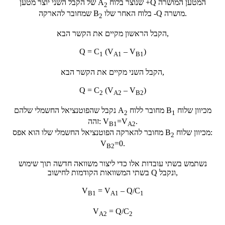
המטען המושרה
+Q
שנוצר בלוח
A
של הקבל השני יוצר מטען
2
שמחובר להארקה.
מושרה
-Q
בלוח האחר שלו
B
2
הקבל הראשון מקיים את הקשר הבא,
Q = C
(V
– V
)
1
A1
B1
הקבל השני מקיים את הקשר הבא,
Q = C
(V
– V
)
2
A2
B2
מכיוון שלוח
B
מחובר ללוח
A
נקבל שהפוטנציאל החשמלי שלהם
2
1
.
=V
V
זהה:
B1
A2
מחובר להארקה הפוטנציאל החשמלי שלו הוא אפס:
מכיוון שלוח
B
2
V
=0
.
B2
נשתמש בשתי עובדות אלו כדי ליצור משוואה חדשה תוך שימוש
בשתי המשוואות הקודמות לחישוב Q ונקבל,
V
= V
– Q/C
B1
A1
1
V
= Q/C
A2
2