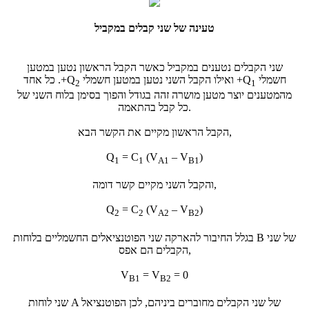
טעינה של שני קבלים במקביל
שני הקבלים נטענים במקביל כאשר הקבל הראשון נטען במטען
חשמלי
+Q
ואילו הקבל השני נטען במטען חשמלי
+Q
. כל אחד
2
1
מהמטענים יוצר מטען מושרה זהה בגודל והפוך בסימן בלוח השני של
כל קבל בהתאמה.
הקבל הראשון מקיים את הקשר הבא,
Q
= C
(V
– V
)
1
1
A1
B1
והקבל השני מקיים קשר דומה,
Q
= C
(V
– V
)
2
2
A2
B2
בגלל החיבור להארקה שני הפוטנציאלים החשמליים בלוחות B של שני
הקבלים הם אפס,
V
= V
= 0
B1
B2
שני לוחות A של שני הקבלים מחוברים ביניהם, לכן הפוטנציאל