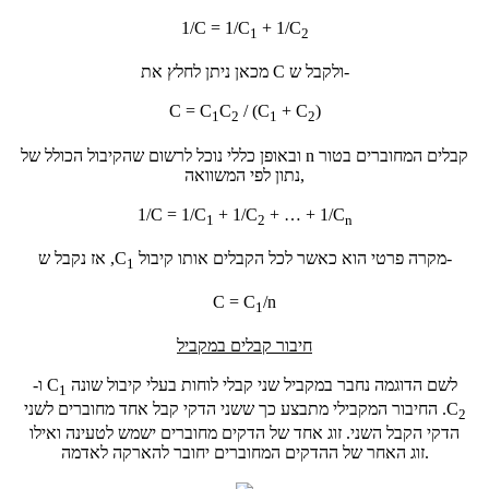
1/C = 1/C
+ 1/C
1
2
מכאן ניתן לחלץ את C ולקבל ש-
C = C
C
/ (C
+ C
)
1
2
1
2
ובאופן כללי נוכל לרשום שהקיבול הכולל של n קבלים המחוברים בטור
נתון לפי המשוואה,
1/C = 1/C
+ 1/C
+ … + 1/C
1
2
n
, אז נקבל ש-
מקרה פרטי הוא כאשר לכל הקבלים אותו קיבול
C
1
C = C
/n
1
חיבור קבלים במקביל
לשם הדוגמה נחבר במקביל שני קבלי לוחות בעלי קיבול שונה
C
ו-
1
C
. החיבור המקבילי מתבצע כך ששני הדקי קבל אחד מחוברים לשני
2
הדקי הקבל השני. זוג אחד של הדקים מחוברים ישמש לטעינה ואילו
זוג האחר של ההדקים המחוברים יחובר להארקה לאדמה.