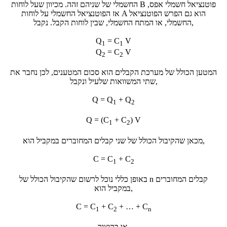
החשמלי של שניהם זהה. מכיוון שעל לוחות B פוטנציאל חשמלי אפס,
אז הפוטנציאל החשמלי על לוחות A הוא גם הפרש הפוטנציאל
החשמלי, או המתח החשמלי, שבין לוחות הקבל. נקבל,
Q
= C
V
1
1
Q
= C
V
2
2
המטען הכולל של מערכת הקבלים הוא סכום המטענים, לכן נחבר את
שתי המשוואות שלעיל ונקבל,
Q = Q
+ Q
1
2
Q = (C
+ C
) V
1
2
מכאן שהקיבול הכולל של שני קבלים המחוברים במקביל הוא,
C = C
+ C
1
2
באופן כללי נוכל לרשום שהקיבול הכולל של n קבלים המחוברים
במקביל הוא,
C = C
+ C
+ … + C
1
2
n
או בקיצור,