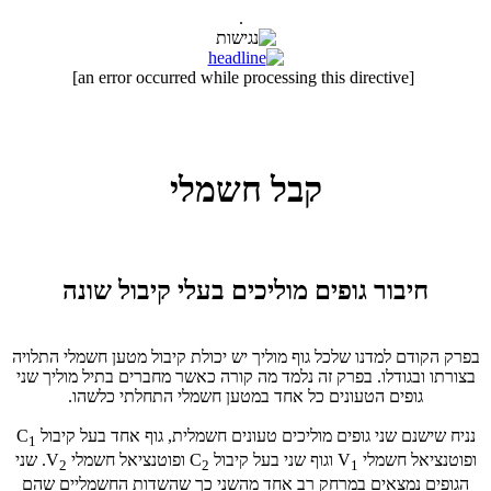
.
[an error occurred while processing this directive]
קבל חשמלי
חיבור גופים מוליכים בעלי קיבול שונה
בפרק הקודם למדנו שלכל גוף מוליך יש יכולת קיבול מטען חשמלי התלויה
בצורתו ובגודלו. בפרק זה נלמד מה קורה כאשר מחברים בתיל מוליך שני
גופים הטעונים כל אחד במטען חשמלי התחלתי כלשהו.
נניח שישנם שני גופים מוליכים טעונים חשמלית, גוף אחד בעל קיבול
C
1
ופוטנציאל חשמלי
V
וגוף שני בעל קיבול
C
ופוטנציאל חשמלי
V
. שני
2
2
1
הגופים נמצאים במרחק רב אחד מהשני כך שהשדות החשמליים שהם