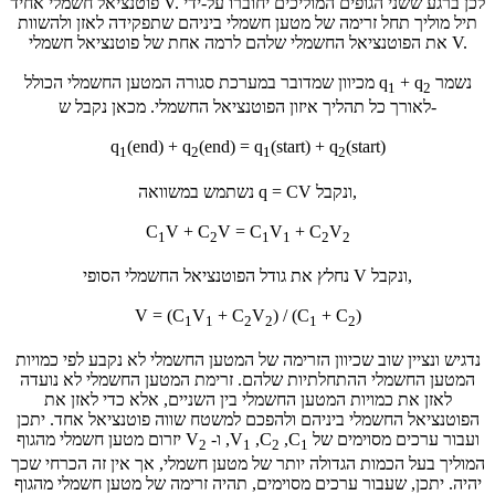
פוטנציאל חשמלי אחיד V. לכן ברגע ששני הגופים המוליכים יחוברו על-ידי
תיל מוליך תחל זרימה של מטען חשמלי ביניהם שתפקידה לאזן ולהשוות
את הפוטנציאל החשמלי שלהם לרמה אחת של פוטנציאל חשמלי V.
נשמר
+ q
מכיוון שמדובר במערכת סגורה המטען החשמלי הכולל q
1
2
לאורך כל תהליך איזון הפוטנציאל החשמלי. מכאן נקבל ש-
q
(end) + q
(end) = q
(start) + q
(start)
1
2
1
2
נשתמש במשוואה q = CV ונקבל,
C
V + C
V = C
V
+ C
V
1
2
1
1
2
2
נחלץ את גודל הפוטנציאל החשמלי הסופי V ונקבל,
V = (C
V
+ C
V
) / (C
+ C
)
1
1
2
2
1
2
נדגיש ונציין שוב שכיוון הזרימה של המטען החשמלי לא נקבע לפי כמויות
המטען החשמלי ההתחלתיות שלהם. זרימת המטען החשמלי לא נועדה
לאזן את כמויות המטען החשמלי בין השניים, אלא כדי לאזן את
הפוטנציאל החשמלי ביניהם ולהפכם למשטח שווה פוטנציאל אחד. יתכן
ועבור ערכים מסוימים של
C
,
C
,
V
, ו-
V
יזרום מטען חשמלי מהגוף
2
1
2
1
המוליך בעל הכמות הגדולה יותר של מטען חשמלי, אך אין זה הכרחי שכך
יהיה. יתכן, שעבור ערכים מסוימים, תהיה זרימה של מטען חשמלי מהגוף