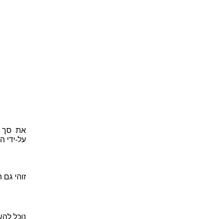
את סך 
על-ידי ה
זוהי גם 
נוכל להשתמש בקשר q = CV ול