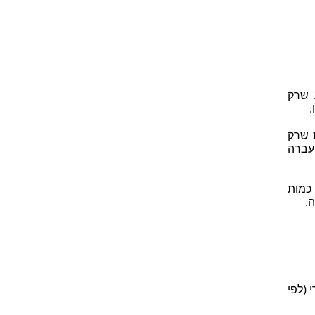
 שרק
.
 שרק
עברה
כמות
,
קי הקבל V הוא ליניארי (לפי