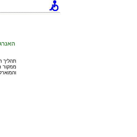
[an error occurred while processing this directive]
האנרג
תהליך ה
ממקור חי
והמוארק