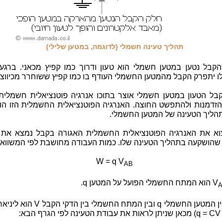
תהליך טעינה חשמלי (לדוגמה, במטען שלילי)
קבל נטען במטען חשמלי הוא טעון ודרוך כמו קפיץ מכאני. ברגע
ו יתפרק הקבל מהמטען החשמלי העודף בו כמו קפיץ ששוחרר מכיווצו
בל הטעון במטען חשמלי אוצר בתוכו אנרגיה פוטנציאלית חשמלית
זדמנות ולהתפשט החוצה. האנרגיה הפוטנציאלית החשמלית הזו הו
הליך הטעינה של המטען החשמלי.
וא את האנרגיה הפוטנציאלית החשמלית האגורה בקבל נמצא את 
שהושקעה בתהליך הטעינה שלו. כמות העבודה מחושבת לפי המשוואה
W = q V
AB
V
הוא המתח החשמלי הפועל על המטען q.
הקשר בין המטען החשמלי q ובין המתח החשמלי בין הד
q = CV
) מכאן שניתן לראות את עבודת הטעינה לפי הגרף הבא: