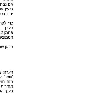
אם נבחר
גרעין א
יסוד בט
כדי לפת
הערך המ
הממוצעת ב
מכאן שה
בענף הפי