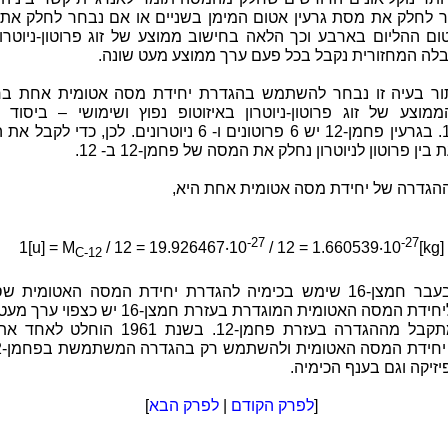
 לחלק את מסת גרעין אטום המימן בשניים או אם נבחר לחלק את
טום ההליום בארבע וכך הלאה בחישוב ממוצע של זוג פרוטון-ניוטרו
בלה המחזורית נקבל בכל פעם ערך ממוצע מעט שונה.
ור בעיה זו נבחר להשתמש בהגדרת יחידת מסה אטומית אחת בח
מוצע של זוג פרוטון-ניוטרון באיזוטופ נפוץ ושימושי – ביסוד ה
פחמן-12. בגרעין פחמן-12 יש 6 פרוטונים ו- 6 ניוטרונים. לכן, כדי 
ין פרוטון לניוטרון נחלק את המסה של פחמן-12 ב- 12.
הגדרה של יחידת מסה אטומית אחת היא,
-27
-27
1[u] = M
/ 12 = 19.926467‧10
/ 12 = 1.660539‧10
[kg]
C-12
הערה: בעבר חמצן-16 שימש בכימיה להגדרת יחידת המסה האטומית 
[amu]. ליחידת המסה האטומית המוגדרת בעזרת חמצן-16 יש כ
מזה המתקבל מההגדרה בעזרת פחמן-12. בשנת 1961 הוח
זיקה וגם בענף הכימיה.
[
לפרק הקודם
|
לפרק הבא
]