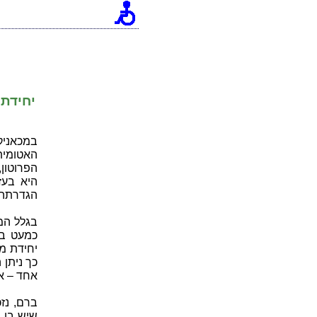
[an error occurred while processing this directive]
יחידת
האטומית
הפרוטון
הגדרתה.
בגלל המ
כמעט בא
יחידת מ
כך ניתן 
אחד – א
ברם, נז
שיש בו 