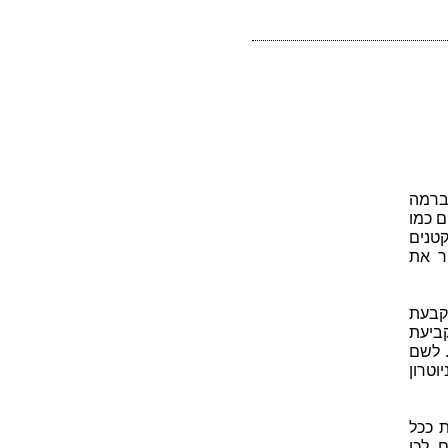
Kg). כפי שראינו ברמה
ם כמו
קטנים
 נסביר את
קבעת
ביעת
 לשם
וטרון
 ככל
. לכן