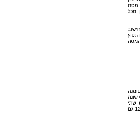
 מסת
ן מכל
ישוב
נפוץ
לקבל את המסה
שסומנה
צפוי ערך מעט שונה
לט לאחד את שתי
הגדרות יחידת המסה האטומית ולהשתמש רק בהגדרה המשתמשת בפחמן-12 גם