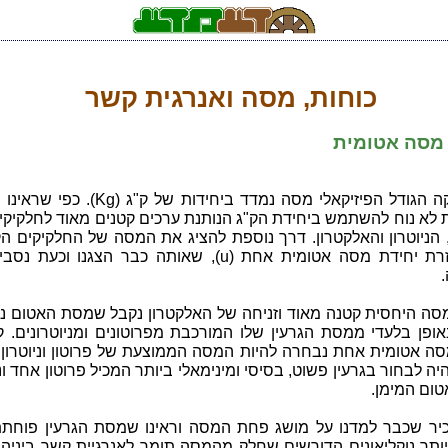
כוחות, מסה ואנרגית קשר
 מסה אטומית
במכאניקה הגודל הפיזיקאלי מסה נמדד ביחידות של ק"ג (
 לא נוח להשתמש ביחידת הק"ג הנותנת ערכים קטנים מאוד לחלקיקי
, הניוטרון והאלקטרון. דרך נוספת להציג את המסה של החלקיקים ה
היא בעזרת יחידת מסה אטומית אחת (u), שאותה כבר הצגנו וכעת
סה היחסית קטנה מאוד וזניחה של האלקטרון נקבל שמסת האטום נ
ופן בלעדי ממסת הגרעין שלו המורכבת מפרוטונים ומניוטרונים. ק
סה אטומית אחת נבחרה להיות המסה הממוצעת של פרוטון וניוטרון.
היה לבחור בגרעין פשוט, בסיסי ומינימאלי ביותר המכיל פרוטון אחד וני
טום המימן.
כיר שכבר למדנו על מושג פחת המסה וראינו שמסת הגרעין פוחתת
יותר נוקליאונים הדורשים שחלק מהמסה תומר לאנרגיית קשר ביניהם