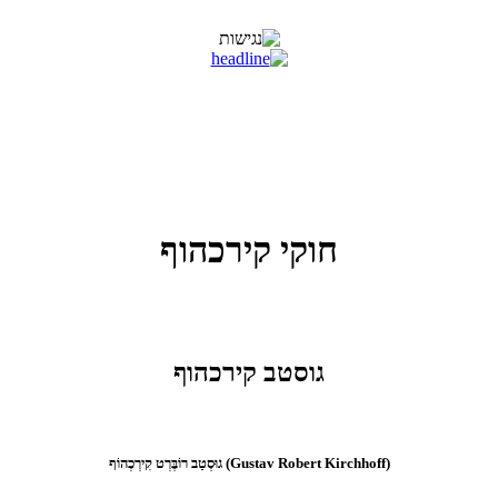
חוקי קירכהוף
גוסטב קירכהוף
גוּסְטַב רוֹבֶּרְט קִירְכְהוֹף (Gustav Robert Kirchhoff)