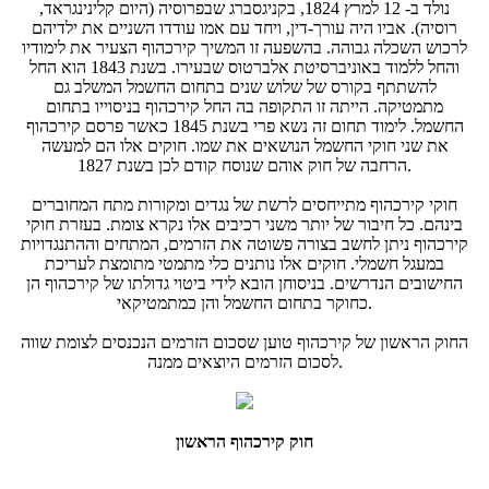
נולד ב- 12 למרץ 1824, בקניגסברג שבפרוסיה (היום קלינינגראד,
רוסיה). אביו היה עורך-דין, ויחד עם אמו עודדו השניים את ילדיהם
לרכוש השכלה גבוהה. בהשפעה זו המשיך קירכהוף הצעיר את לימודיו
והחל ללמוד באוניברסיטת אלברטוס שבעירו. בשנת 1843 הוא החל
להשתתף בקורס של שלוש שנים בתחום החשמל המשלב גם
מתמטיקה. הייתה זו התקופה בה החל קירכהוף בניסוייו בתחום
החשמל. לימוד תחום זה נשא פרי בשנת 1845 כאשר פרסם קירכהוף
את שני חוקי החשמל הנושאים את שמו. חוקים אלו הם למעשה
הרחבה של חוק אוהם שנוסח קודם לכן בשנת 1827.
חוקי קירכהוף מתייחסים לרשת של נגדים ומקורות מתח המחוברים
בינהם. כל חיבור של יותר משני רכיבים אלו נקרא צומת. בעזרת חוקי
קירכהוף ניתן לחשב בצורה פשוטה את הזרמים, המתחים וההתנגדויות
במעגל חשמלי. חוקים אלו נותנים כלי מתמטי מתומצת לעריכת
החישובים הנדרשים. בניסוחן הובא לידי ביטוי גדולתו של קירכהוף הן
כחוקר בתחום החשמל והן כמתמטיקאי.
החוק הראשון של קירכהוף טוען שסכום הזרמים הנכנסים לצומת שווה
לסכום הזרמים היוצאים ממנה.
חוק קירכהוף הראשון