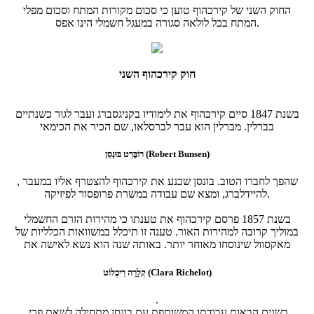
החוק השני של קירכהוף טוען כי סכום מקורות המתח וסכום מפלי
המתח בכל לולאה סגורה במעגל חשמלי הינו אפס.
חוק קירכהוף השני
בשנת 1847 סיים קירכהוף את לימודיו בקניגסברג ועבר לגור כשנתיים
בברלין. מברלין הוא עבר לברסלאו, שם הכיר את הכימאי
רוֹבֶּרְט בּוּנְסֵן (Robert Bunsen)
, שהפך לחברו הטוב. בונסן שכנע את קירכהוף להצטרף אליו במעבר
להיידלברג, ומצא שם עבודה במשרת פרופסור לפיזיקה.
בשנת 1857 פרסם קירכהוף את טענתו כי מהירות הזרם החשמלי
במוליך קרובה למהירות האור. טענה זו תיכלל במשוואות הכלליות של
מאקסוול שינוסחו מאוחר יותר. באותה שנה הוא נשא לאישה את
קְלָרַה רִיכֶלוֹט (Clara Richelot)
.
בשנים הבאות עבודתו המשותפת עם בונסן מתחילה לשאת פרי.