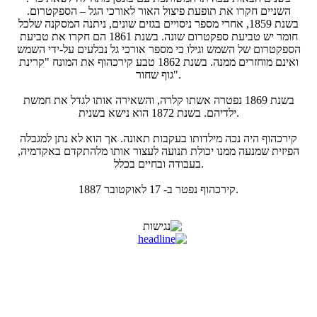
השניים חקרו את תופעת פיצול האור לאורכי הגל – הספקטרום.
בשנת 1859, אחרי מספר ניסויים בגזים שונים, ניתנה המסקנה שלכל
חומר יש טביעת ספקטרום שונה. בשנת 1861 הם חקרו את טביעת
הספקטרום של השמש וגילו כי מספר אורכי גל נבלעים על-ידי השמש
ואינם מוחזרים ממנה. בשנת 1862 טבע קירכהוף את המונח "קרינת
גוף שחור".
בשנת 1869 נפטרה אשתו קלרה, והשאירה אותו לגדל את חמשת
ילדיהם. בשנת 1872 הוא נישא בשנית.
קירכהוף היה נכה מילדותו בעקבות תאונה. אך הוא לא נתן למגבלה
הפיזית שמנעה ממנו יכולת תנועה לעצור אותו מלהתקדם באקדמיה,
בעבודה ובחיים בכלל.
קירכהוף נפטר ב- 17 לאוקטובר 1887.