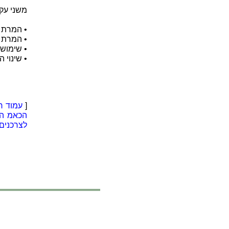
משני עק
• המרת 
• המרת 
• שימוש 
• שינוי 
[
עמוד ר
הכאמ ה
לצרכנים