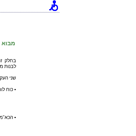
[an error occurred while processing this directive]
מבוא
בחלק זה
לבנות מת
שני העק
• כוח לו
• הכא"מ