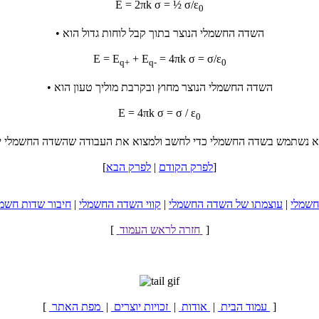
E = 2πk σ = ½ σ/ε
0
• השדה החשמלי הנוצר בתוך קבל לוחות גדול הוא
E = E
+ E
= 4πk σ = σ/ε
q+
q-
0
• השדה החשמלי הנוצר מחוץ ובקרבת מוליך טעון הוא
E = 4πk σ = σ / ε
0
]
לפרק הקודם
|
לפרק הבא
[
חשמלי
|
עוצמתו של השדה החשמלי
|
קווי השדה החשמלי
|
חיבור שדות חשמל
]
חזרה לראש העמוד
[
]
מפת האתר
עמוד הבית
|
אודות
|
זכויות יוצרים
|
[