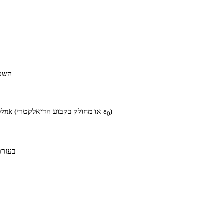
• הש
)
ε
• לפי חוק גאוס, השטף החשמלי העובר דרך משטח סגור שווה לסך המטען החשמלי הכלוא בו כשהוא מוכפל בקבוע 4πk (או מחולק בקבוע הדיאלקטרי
0
• בעז