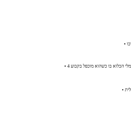
ו
לית