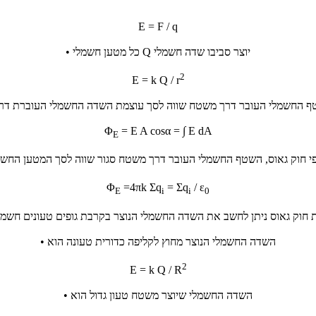
E = F / q
• כל מטען חשמלי Q יוצר סביבו שדה חשמלי
2
E = k Q / r
טף החשמלי העובר דרך משטח שווה לסך עוצמת השדה החשמלי העוברת דרכ
Φ
= E A cosα = ∫ E dA
E
Φ
=4πk Σq
= Σq
/ ε
E
i
i
0
רת חוק גאוס ניתן לחשב את השדה החשמלי הנוצר בקרבת גופים טעונים חשמ
• השדה החשמלי הנוצר מחוץ לקליפה כדורית טעונה הוא
2
E = k Q / R
• השדה החשמלי שיוצר משטח טעון גדול הוא