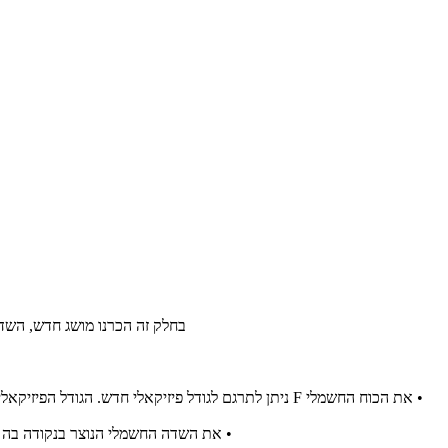
בחלק זה הכרנו מושג חדש, השדה
• את הכוח החשמלי F ניתן לתרגם לגודל פיזיקאלי חדש. הגודל הפיזיקאלי החדש מתאר את עוצמת הכוח החשמלי F שיפעל על מטען חשמלי של יחידת מטען אחת. גודל פיזיקאלי חדש זה נקרא שדה חשמלי ומסומן באות E.
• את השדה החשמלי הנוצר בנקודה בה מ