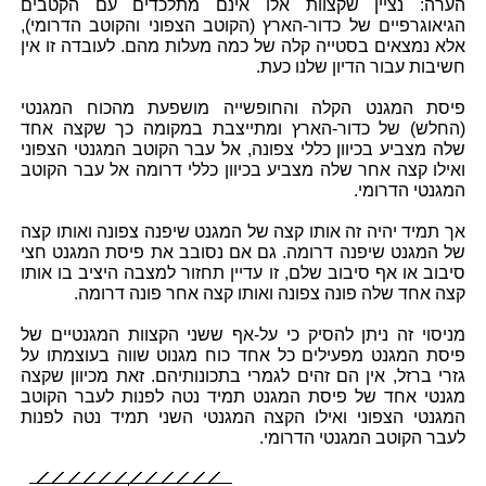
הערה: נציין שקצוות אלו אינם מתלכדים עם הקטבים
הגיאוגרפיים של כדור-הארץ (הקוטב הצפוני והקוטב הדרומי),
אלא נמצאים בסטייה קלה של כמה מעלות מהם. לעובדה זו אין
חשיבות עבור הדיון שלנו כעת.
פיסת המגנט הקלה והחופשייה מושפעת מהכוח המגנטי
(החלש) של כדור-הארץ ומתייצבת במקומה כך שקצה אחד
שלה מצביע בכיוון כללי צפונה, אל עבר הקוטב המגנטי הצפוני
ואילו קצה אחר שלה מצביע בכיוון כללי דרומה אל עבר הקוטב
המגנטי הדרומי.
אך תמיד יהיה זה אותו קצה של המגנט שיפנה צפונה ואותו קצה
של המגנט שיפנה דרומה. גם אם נסובב את פיסת המגנט חצי
סיבוב או אף סיבוב שלם, זו עדיין תחזור למצבה היציב בו אותו
קצה אחד שלה פונה צפונה ואותו קצה אחר פונה דרומה.
מניסוי זה ניתן להסיק כי על-אף ששני הקצוות המגנטיים של
פיסת המגנט מפעילים כל אחד כוח מגנוט שווה בעוצמתו על
גזרי ברזל, אין הם זהים לגמרי בתכונותיהם. זאת מכיוון שקצה
מגנטי אחד של פיסת המגנט תמיד נטה לפנות לעבר הקוטב
המגנטי הצפוני ואילו הקצה המגנטי השני תמיד נטה לפנות
לעבר הקוטב המגנטי הדרומי.