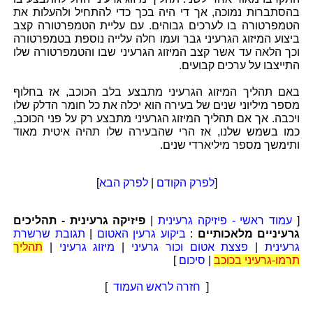
בהסתברות נמוכה, אך די היה בכך כדי להתחיל ולהעלות את
הטמפרטורה בו לערכים גבוהים. עם עליית הטמפרטורה קצב
ביצוע המיזוג הגרעיני גבר ועמו חלה עלייה נוספת בטמפרטורה
וכך הלאה עד אשר קצב המיזוג הגרעיני שבו והטמפרטורה שלו
התייצבו על ערכים קבועים.
באם תהליך המיזוג הגרעיני מתבצע בלב הכוכב, אז בחלוף
מספר מיליוני שנים של בעירה הוא יכלה את כל חומר הדלק שלו
ויכבה. אך אם תהליך המיזוג הגרעיני מתבצע רק על פני הכוכב,
כמו בשמש שלנו, אז הרי שהבעירה שלו תהיה איטית מאוד
ותימשך מספר מיליארדי שנים.
[
לפרק הקודם
|
לפרק הבא
]
[
עמוד ראשי - פיזיקה גרעינית
|
פיזיקה גרעינית - תהליכים
גרעיניים מלאכותיים
:
ביקוע גרעין האטום
|
תגובת שרשרת
גרעינית
|
פצצת אטום וכור גרעיני
|
מיזוג גרעיני
|
תהליך
תרמו-גרעיני בכוכב
|
סיכום
]
[
חזרה לראש העמוד
]