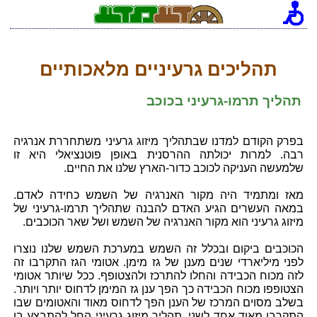
[an error occurred while processing this directive]
תהליכים גרעיניים מלאכותיים
תהליך תרמו-גרעיני בכוכב
בפרק הקודם למדנו שבתהליך מיזוג גרעיני משתחררת אנרגיה
רבה. למרות יכולתה ההרסנית באופן פוטנציאלי היא זו
שלמעשה העניקה לכוכב כדור-הארץ שלנו את החיים.
מאז ומתמיד היה מקור האנרגיה של השמש כחידה לאדם.
במאה העשרים הגיע האדם להבנה שתהליך תרמו-גרעיני של
מיזוג גרעיני הוא מקור האנרגיה של השמש ושל שאר הכוכבים.
הכוכבים ביקום ובכלל זה השמש במערכת השמש שלנו נוצרו
לפני מיליארדי שנים מענן של גז מימן. אטומי הגז התקרבו זה
לזה מכוח הכבידה והחלו להתרכז ולהצטופף. ככל שיותר אטומי
הצטופפו מכוח הכבידה כך הפך ענן גז המימן לדחוס יותר ויותר.
בשלב מסוים המרכז של הענן הפך לדחוס מאוד והאטומים שבו
התקרבו מאוד אחד לשני. תהליך מיזוג גרעיני החל להתבצע בו