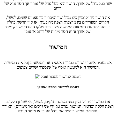
ישר בעל גודל של אורך. הישר הוא בעל גודל של אורך אך חסר גודל של
רוחב.
את הישר ניתן לדמיין כקו גבול ישר המפריד בין עצמים שונים, למשל,
הקווים המפרידים בין מרצפות רצפה מרובעות, או קווי הרשת בחלון
וכדומה. יחד עם דוגמאות המחשה אלו נזכור שלקו ההנדסי יש רק מידה
של אורך והוא חסר מידות של רוחב או עובי.
המישור
אם נעביר אינסוף ישרים במרווח אפסי האחד מהשני נקבל את המישור.
המישור הוא למעשה אוסף של אינספור ישרים צפופים.
דוגמה למישור במבט אופקי
את המישור ניתן לדמיין כפני משטח חלקים, למשל, פני שולחן חלקים,
רצפה חלקה וכדומה. המישור נפרס על-ידי שני גדלים (או מימדים), האורך
והרוחב. המישור חסר את גודל העובי או מימד הגובה.