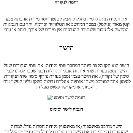
דוגמה לנקודה
את הנקודה ניתן לדמיין כחלקיק אבק קטנטן וחסר מידות או כתא צבע
קטן מאוד (פיקסל) במסך המחשב או הטלוויזיה וכדומה. יחד עם דוגמאות
המחשה אלו נזכור שלנקודה ההנדסית אין מידות של אורך, רוחב או עובי.
הישר
הישר הוא הקו הקצר ביותר המחבר שתי נקודות. את שתי הנקודות שעל
הישר נסמן בעזרת שתי אותיות אנגליות גדולות (כפי שכבר למדנו לגבי
סימון של נקודה). את הישר עצמו נסמן בעזרת צירוף סימון שתי הנקודות
לסימון אחד המורכב משתי אותיות אנגליות גדולות כשקו עליון העשוי מחץ
דו-כיווני או מקו ישר פשוט מעליהן.
דוגמה לישר וסימונו
הישר מורכב מאינספור (או מאינסוף) נקודות חסרות גודל. למרות
שהנקודות המרכיבות את הישר הן חסרות כל גודל פיזי עדיין מתקבל קו