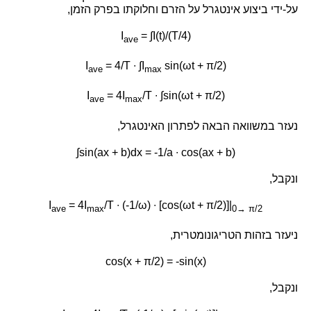
על-ידי ביצוע אינטגרל על הזרם וחלוקתו בפרק הזמן,
I
= ∫I(t)/(T/4)
ave
I
= 4/T ∙ ∫I
sin(ωt + π/2)
ave
max
I
= 4I
/T ∙ ∫sin(ωt + π/2)
ave
max
נעזר במשוואה הבאה לפתרון האינטגרל,
∫sin(ax + b)dx = -1/a ∙ cos(ax + b)
ונקבל,
I
= 4I
/T ∙ (-1/ω) ∙ [cos(ωt + π/2)]|
ave
max
0→ π/2
ניעזר בזהות הטריגונומטרית,
cos(x + π/2) = -sin(x)
ונקבל,