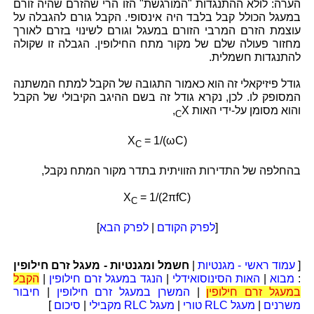
הערה: לולא ההתנגדות "המורגשת" הזו הרי שהזרם שהיה זורם
במעגל הכולל קבל בלבד היה אינסופי. הקבל גורם להגבלה על
עוצמת הזרם המרבי הזורם במעגל וגורם לשינוי בזרם לאורך
מחזור פעולה שלם של מקור מתח החילופין. הגבלה זו שקולה
להתנגדות חשמלית.
גודל פיזיקאלי זה הוא כאמור התגובה של הקבל למתח המשתנה
המסופק לו. לכן, נקרא גודל זה בשם ההיגב הקיבולי של הקבל
והוא מסומן על-ידי האות X
,
C
X
= 1/(ωC)
C
בהחלפה של התדירות הזוויתית בתדר מקור המתח נקבל,
X
= 1/(2πfC)
C
[
לפרק הקודם
|
לפרק הבא
]
[
עמוד ראשי - מגנטיות
|
חשמל ומגנטיות - מעגל זרם חילופין
:
מבוא
|
האות הסינוסואידלי
|
הנגד במעגל זרם חילופין
|
הקבל
במעגל זרם חילופין
|
המשרן במעגל זרם חילופין
|
חיבור
משרנים
|
מעגל RLC טורי
|
מעגל RLC מקבילי
|
סיכום
]