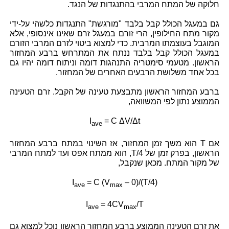
חלוקה של המתח המרבי בהתנגדות של הנגד.
גם במעגל הכולל קבל בלבד "מורגשת" התנגדות כלשהי על-ידי
מקור מתח החילופין, הרי זורם במעגל זרם שאינו אינסופי, אלא
המוגבל בעוצמתו המרבית. כדי למצוא ביטוי לזרם המרבי הזורם
במעגל הכולל קבל בלבד ננתח את המתרחש ברבע המחזור
הראשון. מטעמי סימטריה התנהגות דומה וניתוח דומה יהיו גם
בכל אחד משלושת הרבעים האחרים של המחזור.
ברבע המחזור הראשון מתבצעת טעינה של הקבל. זרם הטעינה
הממוצע נתון לפי המשוואה,
I
= C ΔV/Δt
ave
אם T הוא משך זמן המחזור, אז השינוי במתח ברבע המחזור
הראשון, בפרק זמן של
T/4
, הוא ממתח אפס ועד למתח המרבי
של מקור המתח. מכאן שנקבל,
I
= C (V
– 0)/(T/4)
ave
max
I
= 4CV
/T
ave
max
את זרם הטעינה הממוצע ברבע המחזור הראשון נוכל למצוא גם