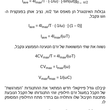
I
= 4I
/T ∙ (-1/ω) ∙ [-sin(ωt)]|
ave
max
0→ π/2
גבולות האינטגרל הן מאפס ועד
π/2
, נציב אותן בפונקצית ה-
sin ונקבל,
I
= 4I
/T ∙ (-1/ω) ∙ [-(1 – 0)]
ave
max
I
= 4I
/(ωT)
ave
max
נשווה את שתי המשוואות של זרם הטעינה הממוצע ונקבל,
4CV
/T = 4I
/(ωT)
max
max
CV
= I
/(ω)
max
max
V
/I
= 1/(ωC)
max
max
קיבלנו גודל פיזיקאלי חדש המתאר את ההתנגדות "המורגשת"
של הקבל במעגל זרם חילופין. זוהי התנגדותו של הקבל הנובעת
מתכונת הקיבול שלו והתלויה גם בתדר מתח החילופין המסופק
לו.