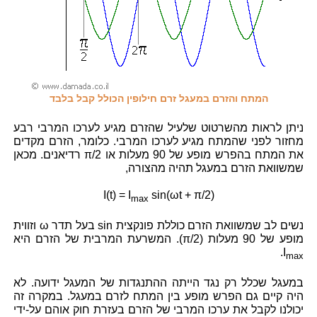
המתח והזרם במעגל זרם חילופין הכולל קבל בלבד
ניתן לראות מהשרטוט שלעיל שהזרם מגיע לערכו המרבי רבע
מחזור לפני שהמתח מגיע לערכו המרבי. כלומר, הזרם מקדים
את המתח בהפרש מופע של 90 מעלות או
π/2
רדיאנים. מכאן
שמשוואת הזרם במעגל תהיה מהצורה,
I(t) = I
sin(ωt + π/2)
max
נשים לב שמשוואת הזרם כוללת פונקצית sin בעל תדר ω וזווית
מופע של 90 מעלות (
π/2
). המשרעת המרבית של הזרם היא
.
I
max
במעגל שכלל רק נגד הייתה ההתנגדות של המעגל ידועה. לא
היה קיים גם הפרש מופע בין המתח לזרם במעגל. במקרה זה
יכולנו לקבל את ערכו המרבי של הזרם בעזרת חוק אוהם על-ידי