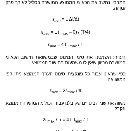
המרבי. נחשב את הכא"מ הממוצע המושרה בסליל לאורך פרק
זמן זה,
ε
= L ΔI/Δt
ave
ε
= L (I
– 0) / (T/4)
ave
max
ε
= 4 L I
/ T
ave
max
הערה: השמטנו את סימן המינוס שבמשוואת חישוב הכא"מ
המושרה מכיוון שאין לו משמעות בחישוב הממוצע.
כפי שראינו עבור כל פונקצית סינוס הערך הממוצע ניתן לפי
המשוואה,
ε
= 2ε
/ π
ave
max
נשווה את שני הביטויים שקיבלנו עבור הכא"מ המושרה הממוצע
ונקבל,
2ε
/ π = 4 L I
/ T
max
max