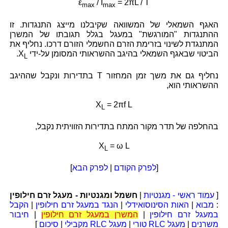
ε
/ I
= 2πL / T
max
max
האגף השמאלי של המשוואה שקיבלנו מייצג התנגדות. זו
ההתנגדות "המורגשת" במעגל בגלל תגובתו של המשרן
המתנגדת לשינוי בזרימת הזרם החשמלי הזורם דרכו. נחליף את
הביטוי שבאגף השמאלי בהיגב ההשראותי המסומן על-ידי
X
.
L
נחליף גם את משך זמן המחזור T בתדירות ונקבל שההיגב
ההשראותי הוא,
X
= 2πf L
L
בהחלפה של תדר מקור המתח בתדירות הזוויתית נקבל,
X
= ω L
L
[
לפרק הקודם
|
לפרק הבא
]
[
עמוד ראשי - מגנטיות
|
חשמל ומגנטיות - מעגל זרם חילופין
:
מבוא
|
האות הסינוסואידלי
|
הנגד במעגל זרם חילופין
|
הקבל
במעגל זרם חילופין
|
המשרן במעגל זרם חילופין
|
חיבור
משרנים
|
מעגל RLC טורי
|
מעגל RLC מקבילי
|
סיכום
]