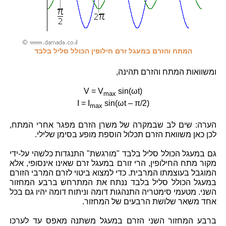
המתח והזרם במעגל זרם חילופין הכולל סליל בלבד
ומשוואות המתח והזרם תהינה,
V = V
sin(ωt)
max
I = I
sin(ωt – π/2)
max
הערה: שים לב שבמקרה של משרן הזרם מפגר אחרי המתח,
לכן כאן משוואת הזרם תכלול הוספת מופע בסימן שלילי.
גם במעגל הכולל סליל בלבד "מורגשת" התנגדות כלשהי על-ידי
מקור מתח החילופין, הרי זורם במעגל זרם שאינו אינסופי, אלא
המוגבל בעוצמתו המרבית. כדי למצוא ביטוי לזרם המרבי הזורם
במעגל הכולל סליל בלבד ננתח את המתרחש ברבע המחזור
השני. מטעמי סימטריה התנהגות דומה וניתוח דומה יהיו גם בכל
אחד משאר שלושת הרבעים של המחזור.
ברבע המחזור השני הזרם במעגל משתנה מאפס עד לערכו