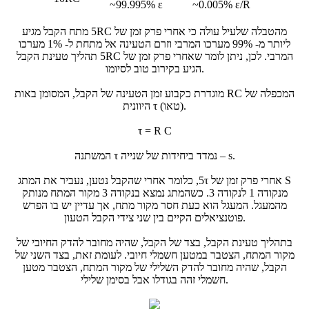
~99.995% ε
~0.005% ε/R
מהטבלה שלעיל עולה כי אחרי פרק זמן של
5RC
מתח הקבל מגיע
ליותר מ-
99%
מערכו המרבי וזרם הטעינה אל מתחת ל-
1%
מערכו
המרבי. לכן, ניתן לומר שאחרי פרק זמן של
5RC
תהליך טעינת הקבל
הגיע בקירוב טוב לסיומו.
המכפלה של
RC
מוגדרת כקבוע זמן הטעינה של הקבל, המסומן באות
היוונית τ (טאו).
τ = R C
המשתנה τ נמדד ביחידות של שנייה – s.
אחרי פרק זמן של
5τ
, כלומר אחרי שהקבל נטען, נעביר את המתג S
מנקודה 1 לנקודה 3. כשהמתג נמצא בנקודה 3 מקור המתח מנותק
מהמעגל. המעגל הוא כעת חסר מקור מתח, אך עדיין יש בו הפרש
פוטנציאלים הקיים בין שני צידי הקבל הטעון.
בתהליך טעינת הקבל, בצד של הקבל, שהיה מחובר להדק החיובי של
מקור המתח, הצטבר במטען חשמלי חיובי. לעומת זאת, בצד השני של
הקבל, שהיה מחובר להדק השלילי של מקור המתח, הצטבר מטען
חשמלי זהה בגודלו אבל בסימן שלילי.