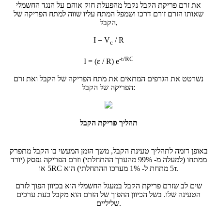
את זרם פריקת הקבל נקבל מהפעלת חוק אוהם על הנגד החשמלי
שאותו הזרם זורם דרכו ושמפל המתח עליו שווה למתח הפריקה של
הקבל,
I = V
/ R
c
-t/RC
I = (ε / R) e
נשרטט את הגרפים המתאים את מתח הפריקה של הקבל ואת זרם
הפריקה של הקבל:
תהליך פריקת הקבל
באופן דומה לתהליך טעינת הקבל, משך הזמן המעשי בו הקבל מתפרק
ממתחו (למעלה מ-
99%
מהערך ההתחלתי) וזרם הפריקה נפסק (יורד
.
5τ
או
מתחת ל-
1%
מערכו ההתחלתי) הוא
5RC
שים לב שזרם פריקת הקבל במעגל החשמלי הוא בכיוון הפוך לזרם
הטעינה שלו. בשל הכיוון ההפוך של הזרם הוא מקבל כעת ערכים
שליליים.