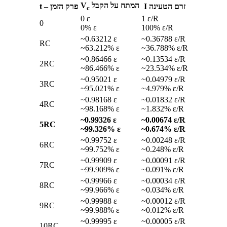
המתח על הקבל V
זרם הטעינה I
פרק הזמן – t
c
0 ε
1 ε/R
0
0% ε
100% ε/R
~0.63212 ε
~0.36788 ε/R
RC
~63.212% ε
~36.788% ε/R
~0.86466 ε
~0.13534 ε/R
2RC
~86.466% ε
~23.534% ε/R
~0.95021 ε
~0.04979 ε/R
3RC
~95.021% ε
~4.979% ε/R
~0.98168 ε
~0.01832 ε/R
4RC
~98.168% ε
~1.832% ε/R
~0.99326 ε
~0.00674 ε/R
5RC
~99.326% ε
~0.674% ε/R
~0.99752 ε
~0.00248 ε/R
6RC
~99.752% ε
~0.248% ε/R
~0.99909 ε
~0.00091 ε/R
7RC
~99.909% ε
~0.091% ε/R
~0.99966 ε
~0.00034 ε/R
8RC
~99.966% ε
~0.034% ε/R
~0.99988 ε
~0.00012 ε/R
9RC
~99.988% ε
~0.012% ε/R
~0.99995 ε
~0.00005 ε/R
10RC