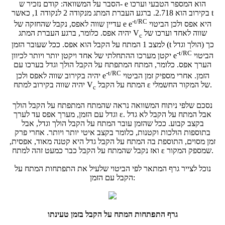
הסבר על המשוואה: קודם נזכיר ש- e הוא המספר הטבעי וערכו
בקירוב הוא 2.718. ברגע העברת המתג מנקודה 2 לנקודה 1, כאשר t
-t/RC
עדיין שווה לאפס, נקבל שהחזקה של e היא אפס ולכן הביטוי
e
שווה לאחד וערכו של
V
יהיה אפס. כלומר, ברגע העברת המתג
c
למצב 1 המתח על הקבל הוא אפס. ככל שעובר הזמן (t הולך וגדל) כך
-t/RC
הביטוי
e
יקטן מערכו ההתחלתי של אחד ויקטן יותר ויותר לכיוון
הערך אפס. כלומר, המתח המתפתח על הקבל הולך וגדל בערכו עם
-t/RC
הזמן. אחרי מספיק זמן הביטוי
e
יהיה בקירוב שווה לאפס ולכן
יהיה שווה בקירוב למתח ε של המקור החשמלי.
המתח על הקבל
V
c
נסכם שלפי ניתוח המשוואה נראה שהמתח המתפתח על הקבל הולך
וגדל עם הזמן, מערך אפס עד לערך ε. אבל המתח על הקבל לא גדל
בקצב קבוע. ככל שהזמן עובר המתח על הקבל הולך וגדל, אבל
בתוספות הולכות וקטנות, כלומר בקצב איטי יותר ויותר. אחרי פרק
זמן מסוים, התוספת בה המתח על הקבל גדל היא קטנה מאוד, אפסית,
ואז נקבל שהמתח על הקבל כבר כמעט זהה למתח ε שמספק המקור.
נוכל לצייר גרף המתאר לפי הביטוי שלעיל את התפתחות המתח על
הקבל עם הזמן:
גרף התפתחות המתח על הקבל בזמן טעינתו