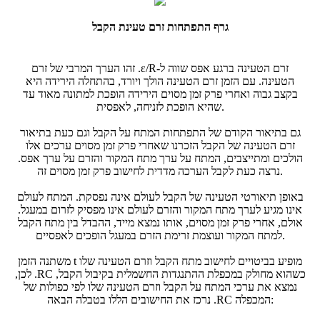
גרף התפתחות זרם טעינת הקבל
זרם הטעינה ברגע אפס שווה ל-
ε/R
. זהו הערך המרבי של זרם
הטעינה. עם הזמן זרם הטעינה הולך ויורד, בהתחלה הירידה היא
בקצב גבוה ואחרי פרק זמן מסוים הירידה הופכת למתונה מאוד עד
שהיא הופכת לזניחה, לאפסית.
גם בתיאור הקודם של התפתחות המתח על הקבל וגם כעת בתיאור
זרם הטעינה של הקבל הזכרנו שאחרי פרק זמן מסוים ערכים אלו
הולכים ומתייצבים, המתח על ערך מתח המקור והזרם על ערך אפס.
נרצה כעת לקבל הערכה מדדית לחישוב פרק זמן מסוים זה.
באופן תיאורטי הטעינה של הקבל לעולם אינה נפסקת. המתח לעולם
אינו מגיע לערך מתח המקור והזרם לעולם אינו מפסיק לזרום במעגל.
אולם, אחרי פרק זמן מסוים, אותו נמצא מייד, ההבדל בין מתח הקבל
למתח המקור ועוצמת זרימת הזרם במעגל הופכים לאפסיים.
משתנה הזמן t מופיע בביטויים לחישוב מתח הקבל וזרם הטעינה שלו
כשהוא מחולק במכפלת ההתנגדות החשמלית בקיבול הקבל,
RC
. לכן,
נמצא את ערכי המתח על הקבל וזרם הטעינה שלו לפי כפולות של
. נרכז את החישובים הללו בטבלה הבאה:
המכפלה
RC