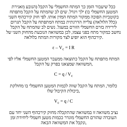
ככל שיעבור הזמן כך המתח החשמלי על הקבל (הנובע מאגירת
המטען החשמלי בו) ילך ויגדל. שים לב שהמתח על הקבל מתפתח
בקוטביות הפוכה ממקור המתח המזין אותו. לפי חוק קירכהוף השני
(כלל הלולאה) עלייה הדרגתית במתח המתפתח על הקבל תגרום
לירידה בזרם החשמלי הזורם במעגל. נשים לב שהמתח על הקבל
נחשב כמקור מתח בפני עצמו, לכן במשוואה הנובעת מהחוק השני של
קירכהוף הוא יופיע לצד מקורות המתח בלולאה.
ε – V
= I R
c
המתח מתפתח על הקבל כתוצאה ממעבר המטען החשמלי אליו לפי
המשוואה שמצאנו בפרק על הקבל,
C = q / V
c
כלומר, המתח על הקבל שווה לכמות המטען החשמלי בו מחולקת
ביכולת הקיבול שלו,
V
= q / C
c
נציב משוואה זו במשוואה שהתקבלה מחוק קירכהוף השני יחד עם
העובדה שהזרם החשמלי מוגדר ככמות מטען חשמלי ליחידת זמן
ונקבל את המשוואה הבאה,