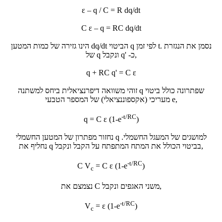
ε – q / C = R dq/dt
C ε – q = RC dq/dt
הביטוי
dq/dt
הינו גזירה של כמות המטען q לפי זמן t. נסמן את הנגזרת
ונקבל,
של q כ-
q'
q + RC q' = C ε
זוהי משוואה דיפרנציאלית ביחס למשתנה q שפתרונה כולל ביטוי
מעריכי (אקספוננציאלי) של המספר הטבעי e,
-t/RC
q = C ε (1-e
)
נחזור מפתרון של המטען החשמלי q למושגים של המעגל החשמלי.
נחליף את q בביטוי הכולל את המתח המתפתח על הקבל ונקבל,
-t/RC
C V
= C ε (1-e
)
c
נצמצם את C משני האגפים ונקבל,
-t/RC
V
= ε (1-e
)
c