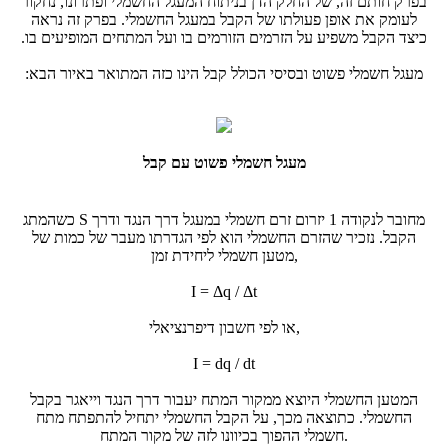
בפרק חותם זה, של החלק הדן בניתוח המעגל החשמלי ופתרונו, נחקור
לעומק את אופן פעולתו של הקבל במעגל החשמלי. בפרק זה נראה
כיצד הקבל משפיע על הזרמים הזורמים בו ועל המתחים המופיעים בו.
מעגל חשמלי פשוט ובסיסי הכולל קבל הינו כזה המתואר באיור הבא:
מעגל חשמלי פשוט עם קבל
כשהמתג S מחובר לנקודה 1 יזרום זרם חשמלי במעגל דרך הנגד ודרך
הקבל. נזכיר שהזרם החשמלי הוא לפי הגדרתו מעבר של כמות של
מטען חשמלי ליחידת זמן,
I = Δq / Δt
או לפי חשבון דיפרנציאלי,
I = dq / dt
המטען החשמלי היוצא ממקור המתח יעבור דרך הנגד וייאגר בקבל
החשמלי. כתוצאה מכך, על הקבל החשמלי יתחיל להתפתח מתח
חשמלי ההפוך בכיוונו לזה של מקור המתח.