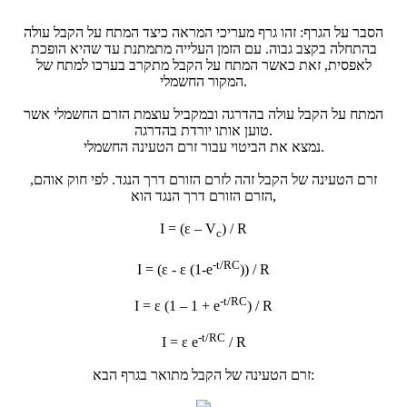
הסבר על הגרף: זהו גרף מעריכי המראה כיצד המתח על הקבל עולה
בהתחלה בקצב גבוה. עם הזמן העלייה מתמתנת עד שהיא הופכת
לאפסית, זאת כאשר המתח על הקבל מתקרב בערכו למתח של
המקור החשמלי.
המתח על הקבל עולה בהדרגה ובמקביל עוצמת הזרם החשמלי אשר
טוען אותו יורדת בהדרגה.
נמצא את הביטוי עבור זרם הטעינה החשמלי.
זרם הטעינה של הקבל זהה לזרם הזורם דרך הנגד. לפי חוק אוהם,
הזרם הזורם דרך הנגד הוא,
I = (ε – V
) / R
c
-t/RC
I = (ε - ε (1-e
)) / R
-t/RC
I = ε (1 – 1 + e
) / R
-t/RC
I = ε e
/ R
זרם הטעינה של הקבל מתואר בגרף הבא: