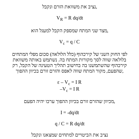
נציב את משוואת הזרם ונקבל,
V
= R dq/dt
R
מצד שני המתח שמספק הקבל למעגל הוא,
V
= q / C
c
לפי החוק השני של קירכהוף (כלל הלולאה) סכום מפלי המתחים
בלולאה שווה לסך מקורות המתח בה. נשתמש באותה משוואת
קירכהוף שהשתמשנו בה בחישוב תהליך הטעינה של הקבל, רק
שהפעם, מקור המתח שווה לאפס והזרם זורם בכיוון ההפוך,
ε – V
= I R
c
–V
= I R
c
מכיוון שהזרם זורם בכיוון ההפוך ערכו יהיה הפעם,
I = -dq/dt
q / C = R dq/dt
נציב את הביטויים למתחים שמצאנו ונקבל