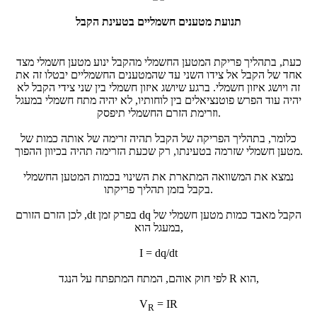
תנועת מטענים חשמליים בטעינת הקבל
כעת, בתהליך פריקת המטען החשמלי מהקבל ינוע מטען חשמלי מצד
אחד של הקבל אל צידו השני עד שהמטענים החשמליים יבטלו זה את
זה ויושג איזון חשמלי. ברגע שיושג איזון חשמלי בין שני צידי הקבל לא
יהיה עוד הפרש פוטנציאלים בין לוחותיו, לא יהיה מתח חשמלי במעגל
וזרימת הזרם החשמלי תיפסק.
כלומר, בתהליך הפריקה של הקבל תהיה זרימה של אותה כמות של
מטען חשמלי שזרמה בטעינתו, רק שכעת הזרימה תהיה בכיוון ההפוך.
נמצא את המשוואה המתארת את השינוי בכמות המטען החשמלי
בקבל בזמן תהליך פריקתו.
הקבל מאבד כמות מטען חשמלי של
dq
בפרק זמן
dt
, לכן הזרם הזורם
במעגל הוא,
I = dq/dt
לפי חוק אוהם, המתח המתפתח על הנגד R הוא,
V
= IR
R