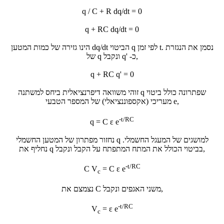
q / C + R dq/dt = 0
q + RC dq/dt = 0
הביטוי
dq/dt
הינו גזירה של כמות המטען q לפי זמן t. נסמן את הנגזרת
ונקבל,
של q כ-
q'
q + RC q' = 0
זוהי משוואה דיפרנציאלית ביחס למשתנה q שפתרונה כולל ביטוי
מעריכי (אקספוננציאלי) של המספר הטבעי e,
-t/RC
q = C ε e
נחזור מפתרון של המטען החשמלי q למושגים של המעגל החשמלי.
נחליף את q בביטוי הכולל את המתח המתפתח על הקבל ונקבל,
-t/RC
C V
= C ε e
c
נצמצם את C משני האגפים ונקבל,
-t/RC
V
= ε e
c