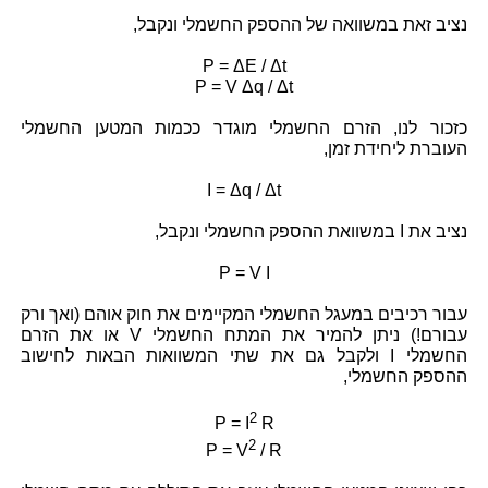
נציב זאת במשוואה של ההספק החשמלי ונקבל,
P = ΔE / Δt
P = V Δq / Δt
כזכור לנו, הזרם החשמלי מוגדר ככמות המטען החשמלי
העוברת ליחידת זמן,
I = Δq / Δt
נציב את I במשוואת ההספק החשמלי ונקבל,
P = V I
עבור רכיבים במעגל החשמלי המקיימים את חוק אוהם (ואך ורק
עבורם!) ניתן להמיר את המתח החשמלי V או את הזרם
החשמלי I ולקבל גם את שתי המשוואות הבאות לחישוב
ההספק החשמלי,
2
P = I
R
2
P = V
/ R