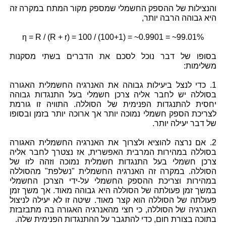
והנצילות של ההספק החשמלי שמספק מקור המתח במקרה זה
היא גבוהה הרבה יותר,
η = R / (R + r) = 100 / (100+1) = ~0.9901 = ~99.01%
בסופו של דבר נוכל לסכם את הדברים בשתי מסקנות
משלימות:
1. כדי לנצל ביעילות גבוהה את האנרגיה החשמלית האגורה
בסוללה יש לחבר אליה צרכן חשמלי בעל התנגדות גבוהה
יחסית להתנגדות הפנימית של הסוללה. התוויה זו גורמת
לצריכת הספק חשמלי נמוכה יותר אך ארוכה יותר בזמן ובסופו
של דבר יעילה יותר.
2. אם נרצה להוציא ולצרוך את האנרגיה החשמלית האגורה
בסוללה במהירות המרבית האפשרית, אז נצטרך לחבר אליה
צרכן חשמלי בעל התנגדות חשמלית נמוכה וזהה לזו של
הסוללה. במקרה זה האנרגיה החשמלית "נשלפת" מהסוללה
במהירות וצריכת ההספק החשמלי על-ידי הצרכן החשמלי
במשך זמן פעולתה של הסוללה היא גבוהה מאוד. אך משך זמן
פעולתה של הסוללה הוא קצר מאוד. שיטה זו לא יעילה לניצול
האנרגיה של הסוללה, כי חצי מהאנרגיה האגורה בה מתבזבזת
בתוכה בצורת חום, כדי להתגבר על ההתנגדות הפנימית שלה.