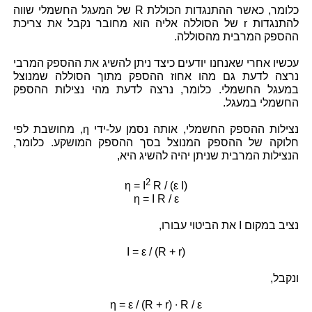
כלומר, כאשר ההתנגדות הכוללת R של המעגל החשמלי שווה
להתנגדות r של הסוללה אליה הוא מחובר נקבל את צריכת
ההספק המרבית מהסוללה.
עכשיו אחרי שאנחנו יודעים כיצד ניתן להשיג את ההספק המרבי
נרצה לדעת גם מהו אחוז ההספק מתוך הסוללה שמנוצל
במעגל החשמלי. כלומר, נרצה לדעת מהי נצילות ההספק
החשמלי במעגל.
נצילות ההספק החשמלי, אותה נסמן על-ידי η, מחושבת לפי
חלוקה של ההספק המנוצל בסך ההספק המושקע. כלומר,
הנצילות המרבית שניתן יהיה להשיג היא,
2
η = I
R / (ε I)
η = I R / ε
נציב במקום I את הביטוי עבורו,
I = ε / (R + r)
ונקבל,
η = ε / (R + r) ∙ R / ε