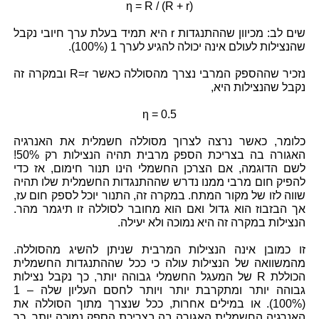
η = R / (R + r)
שים לב: מכיוון שההתנגדות r היא תמיד בעלת ערך חיובי נקבל
שהנצילות לעולם אינה יכולה להגיע לערך 1
(100%)
.
נזכיר שההספק המרבי נצרך מהסוללה כאשר
R=r
ובמקרה זה
נקבל שהנצילות היא,
η = 0.5
כלומר, כאשר נרצה לצרוך מסוללה חשמלית את האנרגיה
האגורה בה בצריכת הספק מרבית תהיה הנצילות רק
50%
!
לשם הדוגמה, אם הצרכן החשמלי הינו תנור חימום, אז כדי
להפיק חום מרבי ממנו נדרש שההתנגדות החשמלית שלו תהיה
שווה לזו של מקור המתח. במקרה זה, התנור יוכל לספק חום עז,
אך הבזבוז הוא גדול ואם הוא מחובר לסוללה זו תיגמר מהר.
הנצילות במקרה זה היא נמוכה ולא יעילה.
זו כמובן אינה הנצילות המרבית שניתן להשיג מהסוללה.
מהמשוואה של הנצילות עולה כי ככל שההתנגדות החשמלית
הכוללת R של המעגל החשמלי גבוהה יותר, כך נקבל נצילות
גבוהה יותר ומתקרבת יותר ויותר לחסם העליון שלה – 1
(100%). או במילים אחרות, ככל שנצרך מתוך הסוללה את
האנרגיה החשמלית האגורה בה בצריכת הספק נמוכה יותר, כך