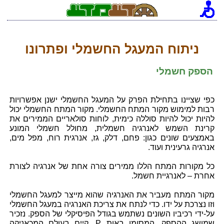
[an error occurred while processing this directive]
ניתוח המעגל החשמלי ופתרונו
הספק חשמלי
כפי שציינו בתחילת הפרק על המעגל החשמלי ישנן אפשרויות
רבות למימוש מקור המתח החשמלי. מקור המתח החשמלי יכול
להיות יכול להיות סוללה כימית, לוחות סולאריים הממירים את
קרינת השמש לאנרגיה חשמלית, מחולל חשמלי המונע
באמצעים שונים כגון: פחם, דלק, גז, אנרגית רוח, מפל מים,
אנרגיה גרעינית ועוד.
כל מקורות המתח הללו ממירים צורה אחת של אנרגיה לצורת
אחרת – לאנרגיית חשמל.
מקור המתח מעביר את האנרגיה שהוא מייצר למעגל החשמלי
וזו נצרכת על ידו. כדי לנתח את צריכת האנרגיה במעגל החשמלי
על-ידי רכיביו השונים נשתמש בגודל הפיסיקלי של הספק. נזכיר
שמושג ההספק, המסומן באות P, קיים בעולם המכאניקה