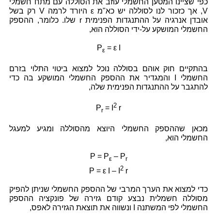
כפי שציינו המטען החשמלי עוזב את הסוללה עם מתח חשמלי
V, אך כזכור לנו לסוללה יש כא"מ ε היורד לרמה V רק בשל
אובדן אנרגיה על ההתנגדות הפנימית r שלו. כלומר, ההספק
החשמלי המושקע על-ידי הסוללה הוא,
P
= ε I
ε
בהתקיים חוק אוהם בסוללה נוכל למצוא ביטוי התלוי בזרם
החשמלי I והמגדיר את ההספק החשמלי המושקע בה כדי
להתגבר על ההתנגדות הפנימית שלה,
2
P
= I
r
r
מכאן שההספק החשמלי היוצא מהסוללה ומגיע למעגל
החשמלי הוא,
P = P
– P
ε
r
2
P = ε I – I
r
כדי למצוא את הערך המרבי של ההספק החשמלי שניתן להפיק
מסוללה חשמלית נבצע קודם גזירה של פונקציה ההספק
החשמלי לפי המשתנה I ונשווה את תוצאת הגזירה לאפס,