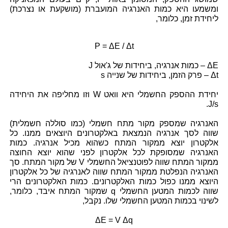
ומשמעו היא כמות האנרגיה המועברת (מושקעת או נצרכת)
ליחידת זמן, כלומר,
P = ΔE / Δt
ΔE – כמות אנרגיה, ביחידות של ג'אול J
Δt – פרק הזמן, ביחידות של שנייה s
יחידת ההספק החשמלי היא וואט W וזו מחליפה את היחידה
.
J/s
האנרגיה שמספק מקור מתח חשמלי (כמו סוללה חשמלית)
שווה לסך אנרגיה הנמצאת באלקטרונים היוצאים ממנו. כל
אלקטרון יוצא ממקור המתח כשהוא מכיל אנרגיה. כמות
האנרגיה שמסופקת לכל אלקטרון לפני שהוא יוצא החוצה
ממקור המתח שווה לפוטנציאל החשמלי V של מקור המתח. סך
האנרגיה הנפלטת ממקור המתח שווה לאנרגיה של כל אלקטרון
היוצא ממנו כפול כמות האלקטרונים. כמות האלקטרונים הרי
שווה לכמות המטען החשמלי q שמקור המתח איבד, כלומר,
לשינוי בכמות המטען החשמלי שלו. נקבל,
ΔE = V Δq