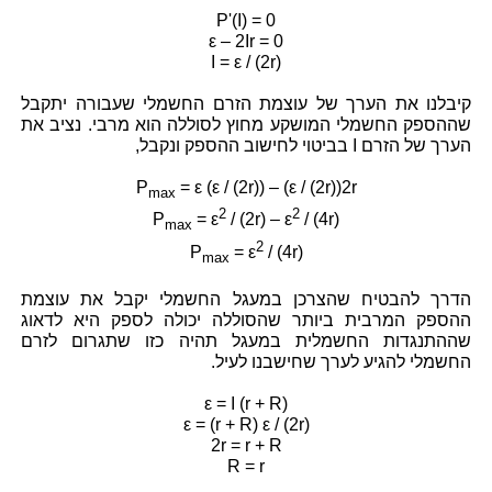
P'(I) = 0
ε – 2Ir = 0
I = ε / (2r)
קיבלנו את הערך של עוצמת הזרם החשמלי שעבורה יתקבל
שההספק החשמלי המושקע מחוץ לסוללה הוא מרבי. נציב את
הערך של הזרם I בביטוי לחישוב ההספק ונקבל,
P
= ε (ε / (2r)) – (ε / (2r))2r
max
2
2
P
= ε
/ (2r) – ε
/ (4r)
max
2
P
= ε
/ (4r)
max
הדרך להבטיח שהצרכן במעגל החשמלי יקבל את עוצמת
ההספק המרבית ביותר שהסוללה יכולה לספק היא לדאוג
שההתנגדות החשמלית במעגל תהיה כזו שתגרום לזרם
החשמלי להגיע לערך שחישבנו לעיל.
ε = I (r + R)
ε = (r + R) ε / (2r)
2r = r + R
R = r