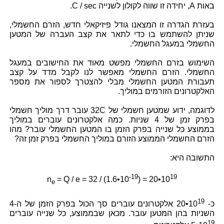
באות A, יחידה זו שווה לקולון לשנייה C / sec.
בעזרת הגדרה זו המצאנו גודל פיזיקאלי חדש, הזרם החשמלי,
שניתן להשתמש בו כדי לתאר את קצב העברה של המטען
החשמלי במעגל החשמלי.
השימוש בזרם החשמלי מפשט מאוד את החישובים במעגל
החשמלי. הזרם החשמלי מאפשר לנו לקבל מדד על קצב
תעבורת המטען החשמלי מבלי להצטרך לספור את מספר
האלקטרונים הזורמים במוליך.
לדוגמה, ידוע שמטען חשמלי של 32C עובר דרך מוליך חשמלי
בפרק זמן של 4 שניות. כמה אלקטרונים עוברים במוליך
בממוצע כל שנייה בפרק הזמן בו המטען החשמלי עובר? מהו
הזרם החשמלי הממוצע הזורם במוליך החשמלי בפרק זמן זה?
התשובה היא:
-19
19
n
= Q / e = 32 / (1.6•10
) = 20•10
e
19
כ-
20•10
אלקטרונים עוברים סך הכול בפרק הזמן של ה-4
השניות בהן המטען עובר. מכאן שבממוצע, כל שנייה עוברים
19