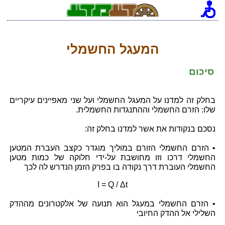
[an error occurred while processing this directive]
המעגל החשמלי
סיכום
בחלק זה למדנו על המעגל החשמלי ועל שני מאפיינים עיקריים
שלו: הזרם החשמלי וההתנגדות החשמלית.
נסכם בנקודות את אשר למדנו בחלק זה:
• הזרם החשמלי הזורם במוליך מוגדר כקצב העברת המטען
החשמלי דרכו וזו מחושבת על-ידי חלוקה של כמות מטען
החשמלי העוברת דרך נקודה בו בפרק הזמן הנדרש לה לכך
I = Q / Δt
• הזרם החשמלי במעגל הוא תנועה של אלקטרונים מההדק
השלילי אל ההדק החיובי