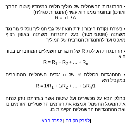
• ההתנגדות החשמלית של מוליך תלויה במימדיו (שטח החתך
ואורכו) ובחומר ממנו הוא עשוי (התנגדות סגולית)
R = ρ L / A
• בעזרת נקודת חיבור ניידת הנעה על גבי המוליך נוכל ליצור נגד
משתנה (פוטנציומטר) בעל התנגדות משתנה באופן רציף
מאפס ועד להתנגדות המרבית של המוליך
• ההתנגדות הכוללת R של n נגדים חשמליים המחוברים בטור
היא
R = R
+ R
+ … + R
1
2
n
• ההתנגדות הכוללת R של n נגדים חשמליים המחוברים
במקביל היא
+ 1/R
+ … + 1/R
1/R = 1/R
1
2
n
בחלק הבא על מכשירים ועל שיטות אשר בעזרתם ניתן לנתח
את המעגל החשמלי ולמצוא את הזרמים החשמליים הזורמים בו
ואת ההתנגדויות החשמליות הקיימות בו.
[
לפרק הקודם
|
לפרק הבא
]