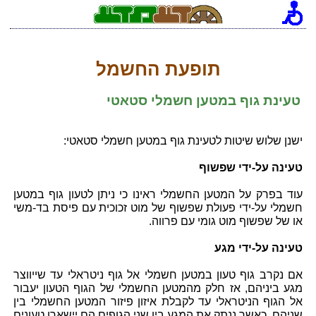
[an error occurred while processing this directive]
תופעת החשמל
טעינת גוף במטען חשמלי סטאטי
ישנן שלוש שיטות לטעינת גוף במטען חשמלי סטאטי:
טעינה על-ידי שפשוף
עוד בפרק על המטען החשמלי ראינו כי ניתן לטעון גוף במטען
חשמלי על-ידי פעולת שפשוף של מוט זכוכית עם פיסת בד-משי
או של שפשוף מוט גומי עם פרווה.
טעינה על-ידי מגע
אם נקרב גוף טעון במטען חשמלי אל גוף ניטראלי עד שייווצר
מגע ביניהם, אז חלק מהמטען החשמלי של הגוף הטעון יעבור
אל הגוף הניטראלי עד לקבלת איזון פיזור המטען החשמלי בין
שניהם. כאשר ננתק את המגע בין שני הגופים הם יישארו טעונים