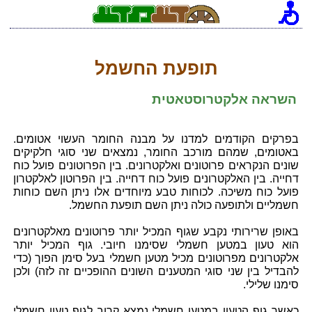
[an error occurred while processing this directive]
תופעת החשמל
השראה אלקטרוסטאטית
בפרקים הקודמים למדנו על מבנה החומר העשוי אטומים.
באטומים, שמהם מורכב החומר, נמצאים שני סוגי חלקיקים
שונים הנקראים פרוטונים ואלקטרונים. בין הפרוטונים פועל כוח
דחייה. בין האלקטרונים פועל כוח דחייה. בין הפרוטון לאלקטרון
פועל כוח משיכה. לכוחות טבע מיוחדים אלו ניתן השם כוחות
חשמליים ולתופעה כולה ניתן השם תופעת החשמל.
באופן שרירותי נקבע שגוף המכיל יותר פרוטונים מאלקטרונים
הוא טעון במטען חשמלי שסימנו חיובי. גוף המכיל יותר
אלקטרונים מפרוטונים מכיל מטען חשמלי בעל סימן הפוך (כדי
להבדיל בין שני סוגי המטענים השונים ההופכיים זה לזה) ולכן
סימנו שלילי.
כאשר גוף הטעון במטען חשמלי נמצא קרוב לגוף טעון חשמלי