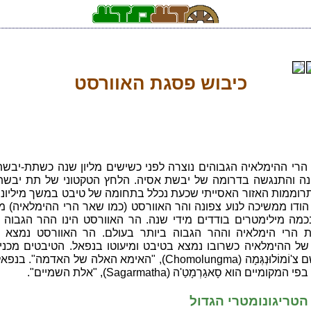
כיבוש פסגת האוורסט
רי ההימלאיה הגבוהים נוצרה לפני כשישים מליון שנה כשתת-יבשת 
נה והתנגשה בדרומה של יבשת אסיה. הלחץ הטקטוני של תת יבשת 
רוממות האזור האסייתי שכעת נכלל בתחומה של טיבט במשך מיליוני
 הודו ממשיכה לנוע צפונה והר האוורסט (כמו שאר הרי ההימלאיה) 
כמה מילימטרים בודדים מידי שנה. הר האוורסט הינו ההר הגבוה ב
הרי הימלאיה וההר הגבוה ביותר בעולם. הר האוורסט נמצא 
של ההימלאיה כשרובו נמצא בטיבט ומיעוטו בנפאל. הטיבטים מכני
ההר בשם צ'וֹמוֹלוּנְגְּמָה (Chomolungma), "האימא האלה של האדמה".
ומיים הוא סָאגַרְמָטַ'ה (Sagarmatha), "אלת השמיים".
טריגונומטרי הגדול