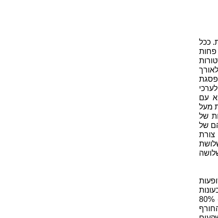
 ככל
פחות
טורות
לאורך
פסגת
 לערכי
היא עם
עולות מעל
ת של
ם של
צורת
לושת
לושה
ופעות
עונות
אלו מתרחשות סופות על ההר שבמהלכן יורדים מירב המשקעים, כ- 70% - 80%
חורף
שקעים