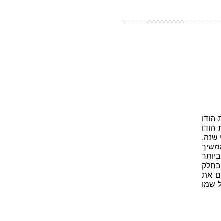
הודו
הודו
 שנה.
ממשיך
יותר
בחלק
ם את
 בנפאל שמו