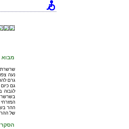
מבוא
שרשרת ה
נעה צפו
גרם להת
גם כיום
לגבוה ב
בשרשרת 
המזרחי 
של ההר בפי המק
הסקר ה