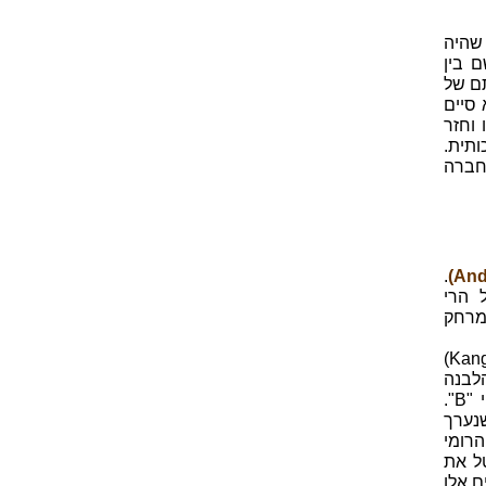
ורסט שהיה
 בין
יתם של
ש והמחודש הוא שב להודו. בשנת 1834 הוא סיים
פרש מעבודתו וחזר
ותית.
החברה
.
ל הרי
מרחק
ווהף עצמו היה עסוק במדידת גובהו של ההר קָאנְגְצֶ'נְג'וּנְגָה (Kangchenjungs)
הלבנה
של האוורסט שנראתה גבוהה מעט יותר. הר זה קוטלג תחילה תחת הכינוי "B".
שנערך
ה "B" את המספר הרומי
לבטל את
ם אלו