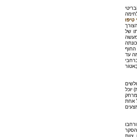
א הבריטי
ות לחימה
טִיפּוּ
הצורך
כרז על תחילתו של
ב-10 לאפריל 1802 החלה למעשה
רום הודו בין העיר צֶ'נְנַאִי (Chennai) שכונתה
בר החוף
רומה עד
ימו המדידות ברחבי
אטוֹר
לשים
 יוכל
מרחק
ל אחת
צעים
ורחבו
 "הסקר
צוות