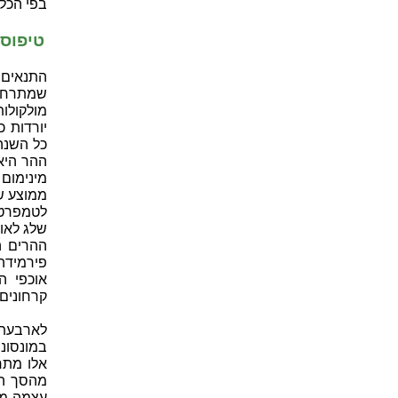
בפי הכלל 
טיפוס 
התנאים 
שמתרחקי
מולקולות
יורדות כ
כל השנה
לטמפרטו
שלג לאו
ההרים ה
פירמידה
אוכפי ה
קרחונים 
לארבעת 
במונסוני
מהסך הש
עצמה מא