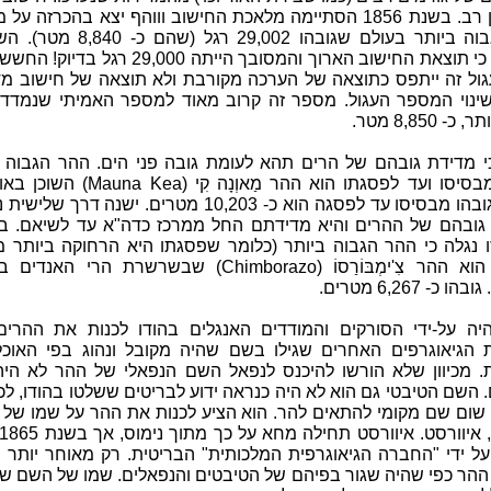
ארכו זמן רב. בשנת 1856 הסתיימה מלאכת החישוב וווהף יצא בהכרזה ע
ההר הגבוה ביותר בעולם שגובהו 29,002 רגל (שה
מספרת כי תוצאת החישוב הארוך והמסובך הייתה 29,000 רגל
ול זה ייתפס כתוצאה של הערכה מקורבת ולא תוצאה של חישוב מד
ינוי המספר העגול. מספר זה קרוב מאוד למספר האמיתי שנמדד 
- 8,850 מטר.
י מדידת גובהם של הרים תהא לעומת גובה פני הים. ההר הגבוה ב
בעולם מבסיסו ועד לפסגתו הוא ההר מַאוְנָה קִי (Kea
השקט וגובהו מבסיסו עד לפסגה הוא כ- 10,203 מטרים. ישנה דרך 
גובהם של ההרים והיא מדידתם החל ממרכז כדה"א עד לשיאם. ב
ו נגלה כי ההר הגבוה ביותר (כלומר שפסגתו היא הרחוקה ביותר מ
כדה"א) הוא ההר צִ'ימְבּוֹרַסוֹ (Chimborazo) שבשרשרת הרי ה
כ- 6,267 מטרים.
יה על-ידי הסורקים והמודדים האנגלים בהודו לכנות את ההרים
 הגיאוגרפים האחרים שגילו בשם שהיה מקובל ונהוג בפי האוכלו
. מכיוון שלא הורשו להיכנס לנפאל השם הנפאלי של ההר לא היה 
 השם הטיבטי גם הוא לא היה כנראה ידוע לבריטים ששלטו בהודו, לכן
שום שם מקומי להתאים להר. הוא הציע לכנות את ההר על שמו של ק
ל ידי "החברה הגיאוגרפית המלכותית" הבריטית. רק מאוחר יותר י
ההר כפי שהיה שגור בפיהם של הטיבטים והנפאלים. שמו של השם ש