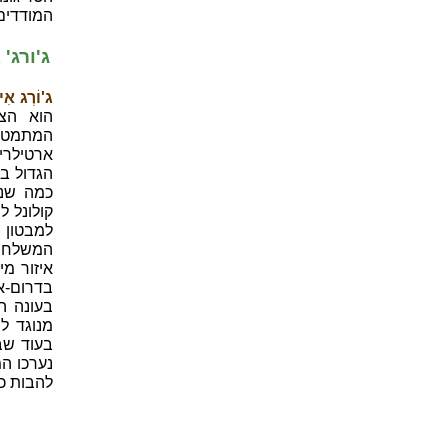
המודדים ב
ג'ורג' 
ג'וֹרְג אִיוְורֵסְט
הוא הצט
הגדול ב
קולונל ל
איזור מ
בדרום-א
בעונה ה
מנוגד לה
בעוד שב
נערכו ה
להבות כ