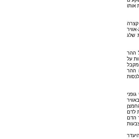
אותו
קצרה
אוויר
ת שלג
 ההר
ת על
מקבל
 ההר
נסות
גופני
אוויר
החמצן
ת לדם
 הדם
בעות
יעדר