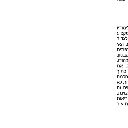
ם לימודיו
קצוע
ת לגדוד
טילריה. בשנים 1814 עד 1816 הוא השתתף בסריקת האי ג'אווה (Java), האי
פתים
ם למבטון.
הודו.
1 הוביל איוורסט את
ה של הודו, כשהם ממפים כ-110 ק"מ בתוך
חלמה
ות לא
ה זה
וינת,
ריאות
 אור