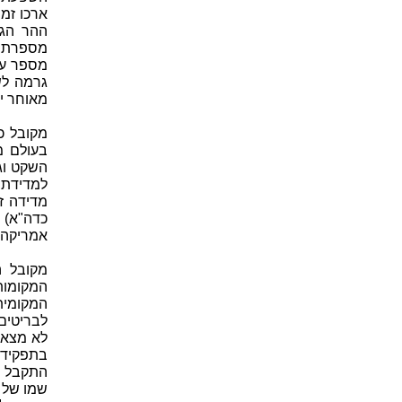
מספר עג
גרמה לש
מאוחר יותר, כ
מקובל כ
למדידת 
מדידה ז
אמריקה. גובהו 
מקובל ה
המקומות
המקומית
לבריטים.
לא מצא 
התקבל ע
שמו של 