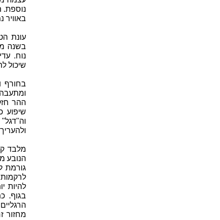
נוספת. 
באוויר נ
עונת הט
בשנה מת
נוח. עדי
שיכול להיערם 
בחורף ו
ומתעבה 
ההר חזק
שיפוע כ
וה"דגל"
ולהעריך 
מלבד קש
הנובע מ
גורמת ל
לרקמות 
להיות י
בגוף. כ
הרגליים 
מחזור ז