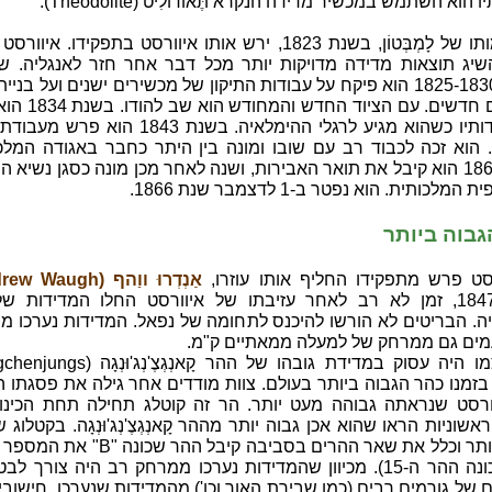
הוא השתמש במכשיר מדידה הנקרא תֶּאוֹדוֹלִיט (Theodolite).
לאחר מותו של לָמְבְּטוֹן, בשנת 1823, ירש אותו איוורסט בתפקידו. איו
שיג תוצאות מדידה מדויקות יותר מכל דבר אחר חזר לאנגליה. שם
השנים 1825-1830 הוא פיקח על עבודות התיקון של מכשירים ישנים ועל בני
מכשירים חדשים. עם הציוד החד
את מדידותיו כשהוא מגיע לרגלי ההימלאיה. בשנת 1843 הוא 
. הוא זכה לכבוד רב עם שובו ומונה בין היתר כחבר באגודה המלכ
בשנת 1861 הוא קיבל את תואר האבירות, ושנה לאחר מכן מונה כסגן נשיא 
מלכותית. הוא נפטר ב-1 לדצמבר שנת 1866.
בוה ביותר
סט פרש מתפקידו החליף אותו עוזרו,
אַנְדְרוּ ווַהף (Andrew Waugh)
בשנת 1847, זמן לא רב לאחר עזיבתו של איוורסט החלו המדידות ש
ה. הבריטים לא הורשו להיכנס לתחומה של נפאל. המדידות נערכו מ
מים גם ממרחק של למעלה ממאתיים ק"מ.
זמנו כהר הגבוה ביותר בעולם. צוות מודדים אחר גילה את פסגתו 
אשוניות הראו שהוא אכן גבוה יותר מההר קָאנְגְצֶ'נְג'וּנְגָה. בקטלוג 
מאוחר יותר וכלל את שאר ההרים בסביבה קיבל ההר שכונ
"XV" (וכונה ההר ה-15). מכיוון שהמדידות נערכו ממרחק רב היה צורך 
ל גורמים רבים (כמו שבירת האור וכו') מהמדידות שנערכו. חישובי