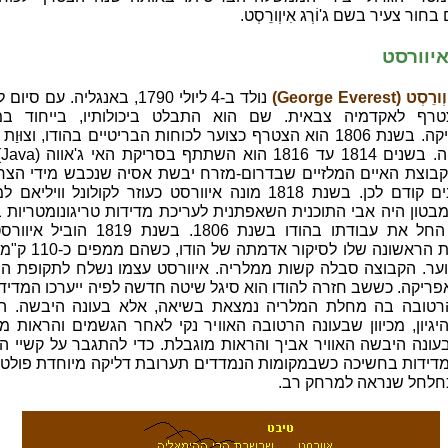
חור צעיר בשם ג'וֹרְג אִיוְורֵסְט.
איוורסט
 (George Everest)
נולד ב-4 ליולי 1790, באנגליה. עם סיו
רף לאקדמיה צבאית. שם הוא התבלט ביכולותיו, בייחוד במ
המתמטיקה. בשנת 1806 הוא הצטרף כצוער לכוחות הבריטיים בהודו, וצוּוַ
אר
קבוצת האיים המלזיים שבדרום-מזרח יבשת אסיה שנכבש מידי הצר
כמה שנים קודם לכן. בשנת 1818 מונה איוורסט כעוזר לקולונל וויליא
מבטון היה אבי התוכנית השאפתנית לעריכת מדידות טריגונומטריות ב
למבטון החל את עבודתו בהודו בשנת 1806. בשנת 819
המשלחת הראשונה שלו לסיקור אדמת
יוער. הקבוצה סבלה קשות ממלריה. איוורסט עצמו נשלח לתקופת ה
פריקה. כששב חזרה להודו הוא סיגל שיטה חדשה לפיה ייערכו המדיד
רטובה בה מחלת המלריה נמצאת בשיאה, אלא בעונה היבשה. הי
יגיון, מכיוון שבעונה הרטובה האוויר נקי לאחר הגשמים והראות מצ
עונה היבשה האוויר אביך והראות מוגבלת. כדי להתגבר על קשיי ה
מדידות בחשיכה כשבמקומות הנמדדים תערובת דליקה מיוחדת פולטת
חלחל שנראה למרחק רב.