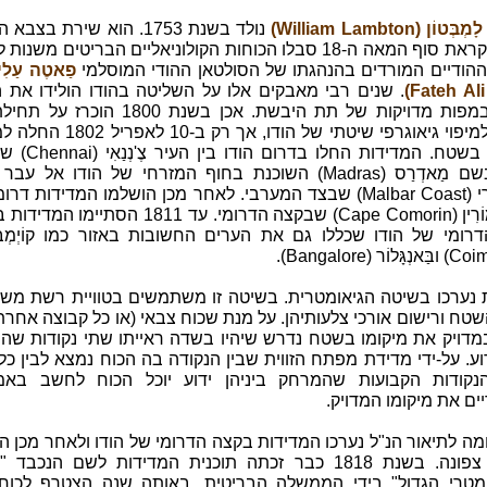
טוֹן (William Lambton)
נולד בשנת 1753. הוא שירת בצב
בהודו. לקראת סוף המאה ה-18 סבלו הכוחות הקולוניאליים הבריטים משנ
ההודיים המורדים בהנהגתו של הסולטאן ההודי המוסלמי
פַאטֶה עַלִי 
. שנים רבי מאבקים אלו על השליטה בהודו הולידו את 
הצבאי במפות מדויקות של תת היבשת. אכן בשנת 1800 הו
פרויקט למיפוי גיאוגרפי שיטתי של הודו, אך רק 
העבודה בשטח. המדידות החלו בד
בעבר בשם מַאדְרַס (Madras) השוכנת בחוף המזרחי של הודו אל ע
המַאלְבָּרִי (Malbar Coast) שבצד המערבי. לאחר מכן הושלמו המדידות ד
לכֵּף קוֹמוֹרִין (Cape Comorin) שבקצה הדרומי. עד 1811 הסתי
רומי של הודו שכללו גם את הערים החשובות באזור כמו קוֹיְמְבַּ
 נערכו בשיטה הגיאומטרית. בשיטה זו משתמשים בטוויית רשת משו
שטח ורישום אורכי צלעותיהן. על מנת שכוח צבאי (או כל קבוצה אחרת)
מדויק את מיקומו בשטח נדרש שיהיו בשדה ראייתו שתי נקודות שה
דוע. על-ידי מדידת מפתח הזווית שבין הנקודה בה הכוח נמצא לבין כ
קודות הקבועות שהמרחק ביניהן ידוע יוכל הכוח לחשב באמ
ים את מיקומו המדויק.
מה לתיאור הנ"ל נערכו המדידות בקצה הדרומי של הודו ולאחר מכן ה
אט אט צפונה. בשנת 1818 כבר זכתה תוכנית המדידות לשם הנכבד
ומטרי הגדול" בידי הממשלה הבריטית. באותה שנה הצטרף לכוח 