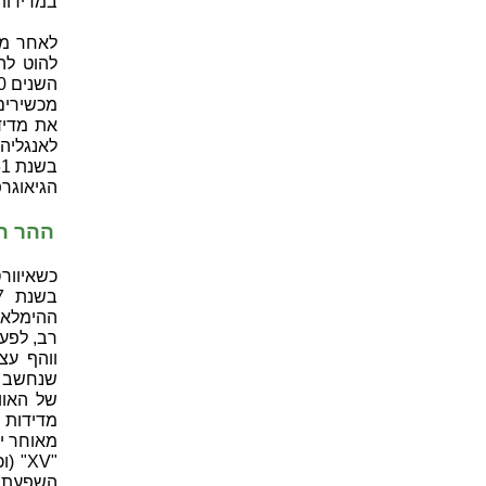
במדידותיו 
להוט לה
לאנגליה
הגיאוגרפית ה
ההר הג
כשאיוור
ההימלאי
רב, לפע
שנחשב ב
מדידות ר
השפעתם ש