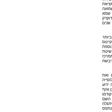
ל מציאת
ם כ- 8,840 מטר). השמועה
 בדיוק! החשש שמא
וקדק
שנים
יותר
Mauna ) השוכן באוקיינוס
שלישית נוספת
שיטת
מרכז
אנדים ביבשת
 ואת
סייה
ידוע
 ווהף
ודמו
בתפקיד, איוורסט. איוורסט תחילה מחא על כך מתוך נימוס, אך בשנת 1865 השם
תגלה
נתפס