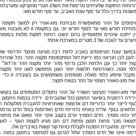
הרוחות החזקות שלעיתים מרימות את השלג הטרי מהקרקע ומערבלות 
משכות בדרך-כלל עד סוף עונת האביב, עד סוף חודש מאי.
יפוסים על ההר מתאפשרת מבחינת מזג-אוויר רק למשך תקופה 
חילת חודש מאי עד לסוף חודש יוני. גם בתקופה זו לא מובטח מזג-
ין ייתכנו שינויים פתאומיים בהם ינשבו רוחות חזקות מלוות בסופו
עד לגובה של 3 מטרים במערכת אחת!
במשך עונת הטיפוסים באביב לחות רבה מגיעה מהצד הדרומי של
לענן לבן הנראה כמו יריעת דגל המתנפנפת מקצה ההר. ככל שהרוחו
ות יותר כך ענן הלחות הלבן נדחף מהר יותר מקצה ההר וה"דגל" 
לפי מטה. כשהרוחות חלשות יותר הענן מתפשט לאט יותר מקצה
 מקבל שיפוע כלפי מעלה. מטפסים משתמשים גם בעובדה זו כדי ל
את מזג-האוויר הצפוי על ההר בטווח הקצר.
יי מזג-האוויר הקיצוני השורר על ההר נתקלים המטפסים גם בקושי 
ירידה דרמטית בשיעור החמצן ככל שמגביהים. ירידה בכמות החמצן ב
גוף לייצר יותר כדוריות דם אדומות שאחראיות להעברת מולקולות 
ולתאים בגוף. עלייה באחוז כדוריות הדם האדומות בנוזל הדם גורמ
ותר כהה וסמיך. הדם הסמיך זורם בקצב איטי יותר ומאט את מחזור
תוצאה מכך פחות חמצן ופחות דם חם מגיע לקצות הגוף – לאצ
והידיים. מתגברת הסכנה לקבלת כוויות קור קשות באיברים אלו.
רימה איטי של הדם הסמיך עלול לגרום גם למחסור בחמצן במוח. ה