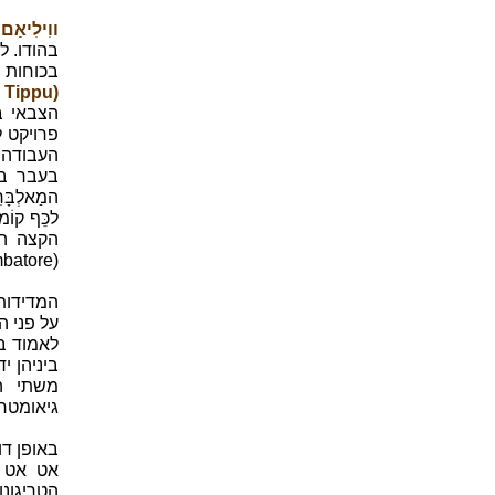
ווִילִיאַם לָמְבְּ
בכוחות 
(Fateh Ali Tippu)
הקצה הד
(Coimbatore) ובַּאנְגָּלוֹר (Bangalore).
המדידות
על פני ה
לאמוד ב
ביניהן י
משתי הנ
גיאומטרי
באופן דו
הטריגונ