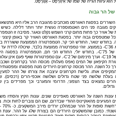
הוא עיוות הגייה של שמו של אִיוְורֶסְט – אֶוֶורֶסְט.
של הר גבוה
השוררים בפסגת האוורסט מוכתבים מהגובה הרב אליו היא מתנשאת.
ם מגובה פני הים האטמוספרה נעשית יותר ויותר דלילה. כשיש 
 של אוויר כך פחות מחום קרני השמש נקלט ונאגר. מסיבה זו הטמפר
כל שמטפסים גבוה יותר. בפסגת האוורסט האוויר קר באופן קיצוני 
. בחודש ינואר, החודש הכי קר, הטמפרטורה הממוצעת ששוררת ב
ההר היא C'36- בממוצע. זוהי טמפרטורה ממוצעת בלבד, שיכולה לרדת עד
מינימום של C'75-. בחודש יולי, החודש הכי חם, הטמפרטורה בפסגה 
ממוצע של C'19- וערך מינימום של C'2-. עם טמפרטורות שאף פעם אינן 
רת הקיפאון של המים (אפס מעלות) מכוסה ההר בקרחונים ושכבו
רך כל השנה. ההר מכוסה קרחונים היורדים מטה מפסגתו ומפסגותיה
מקיפים אותו. גלישת הקרחונים עיצבה את צורתו של ההר למעין 
 בעלת שלושה פני שטח גדולים ושלושה אוכפי-הרים (רכסים). ש
הרים נמצאים בצד הצפוני, הדרומי והמערבי וכך מפרידים בין ש
גדולים.
עונות השנה על האוורסט מאפיינים שונים. עונות הקיץ והסתיו מש
ם המגיעים מהאוקיינוס ההודי שבדרום, שם הם צוברים לחות וכוח. ב
נתי. כמובן שהמשקעים היורדים הם בצורת שלג על ההר. עונת ה
ופיינת בעיקר ברוחות חזקות מאוד המגיעות מכיוון צפון ובכמות מ