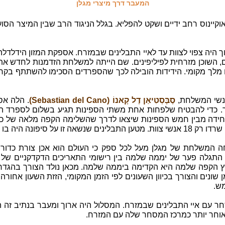
המעבר דרך מיצרי מגלן
קיינוס רחב ידיים ושקט להפליא. בגלל הניגוד הרב שבין המיצר הסוע
 היה צפוי לצוות עד לאיי התבלינים שבמזרח. אספקת המזון הידלדלה
האי גוּאַם, השוכן מזרחית לפיליפינים. שם הייתה למשלחת הזדמנות לחדש
 מלך מקומי. הידידות הובילה לכך שהספרדים הסכימו להשתתף בקרב 
אנשי המשלחת,
סֶבָּסְטִיאַן דֶל קָאנוֹ (Sebastian del Cano)
. כדי להבטיח שלפחות אחת משתי הספינות תגיע בשלום לספרד הן ה
ה המשלחת של מגלן מעל לכל ספק כי העולם הוא אכן צורת כדור
 התגלה פער של יממה שלמה בין רישומי התאריכים הדקדקניים של 
פה שלמה היא הקדימה ביממה שלמה. מכאן נולד הצורך בהגדרת אזו
ן שונים והצורך בכיוון השעונים לפי הזמן המקומי, הזזת השעון אחור
מש.
עם איי התבלינים שבמזרח. המסלול היה ארוך ומעבר בנתיב זה היה
חר יותר כמרכז המסחר שלה עם המזרח.