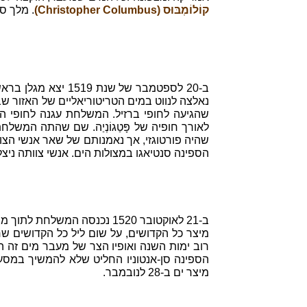
קוֹלוֹמְבּוּס (Christopher Columbus)
. מלך ספרד, צ'ארלס ה-I שוכנ
נאלצה לנווט במים הטריטוריאליים של האזור שב
שהגיעה לחופי ברזיל. המשלחת עגנה לחופי המק
שהיה פורטוגזי, אך נאמנותם של שאר אנשי הצו
הספינה סנטיאגו במצולות הים. אנשי צוותה ניצלו
ב-21 לאוקטובר 1520 נכנסה ה
מיצר כל הקדושים, על שום ליל כל הקדושים שח
הספינה סן-אנטוניו החליט שלא להמשיך במסע
מיצר ים ב-28 לנובמבר.