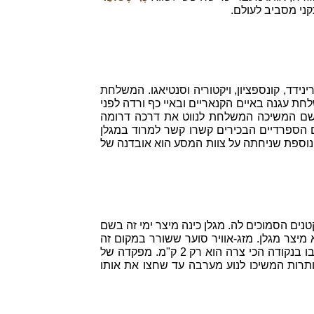
ש ספינות: סן-אנטוניו, טרינידד, קונספציון, ויקטוריה וסנטיאגו. המשלחת
חת עגנה באיים הקנאריים ובאיי כף ורדה לפני
ן. משם המשיכה המשלחת לנווט את דרכה דרומה
לחת בין החודשים מרץ עד ספטמבר של שנת 1520. אחדים מיורדי הים הספרדיים הבכירים קשרו קשר למרוד במגלן
 נוספת שניחתה על צוות המסע הוא אובדנה של
ם הקטנים הסמוכים לה. מגלן כינה מיצר ימי זה בשם
מיצר מגלן. מזג-אוויר סוער ששורר במקום זה
רוב ימות השנה ואופיו הצר של מעבר מים זה הקשו על התקדמות המשלחת. אורכו של המיצר הוא כ- 570 ק"מ ורוחבו בנקודה הכי צרה הוא רק 2 ק"מ. מפקדה של
תרות המשיכו לנוע מערבה עד שחצו את אותו