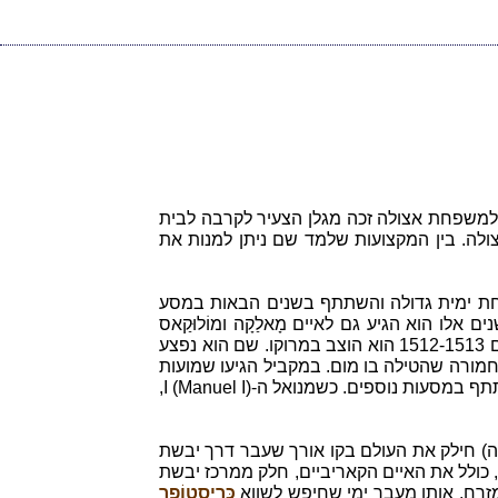
טוגל. כבן למשפחת אצולה זכה מגלן הצעיר לקרבה לבית
צולה. בין המקצועות שלמד שם ניתן למנות את
היה בצוות של משלחת ימית גדולה והשתתף בשנים הבאות במסע
אלו הוא הגיע גם לאיים מָאלַקָה ומוֹלוּקַאס
שכונו איי התבלין. איים אלו היו מקור חשוב לתבלינים ציפורן ואגוז מוסקט. בשנת 1510 הוא קודם לדרגת קפטן. בשנים 1512-1513 הוא הוצב במרוקו. שם הוא נפצע
חמורה שהטילה בו מום. במקביל הגיעו שמועות
לגבי התנהלותו של מגלן: אי-ציות לפקודות וניהול מסחר לא חוקי. מגלן לא קיבל את מבוקשו וגם לא קיבל הצעות להשתתף במסעות נוספים. כשמנואל ה-I (Manuel I),
יקה) חילק את העולם בקו אורך שעבר דרך יבשת
, כולל את האיים הקאריביים, חלק ממרכז יבשת
זרח, אותו מעבר ימי שחיפש לשווא
כְּרִיסְטוֹפֵר