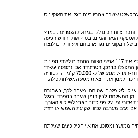
ר לשקט ששרר אחריו כינה מגלן את האוקיינוס
 וחברי צוות רבים לקו במחלת הצפדינה. במרץ
 את אספקת המזון והמים. בסוף אותו חודש הגיעה
של המקומיים נגד אויביהם ולעזור להם לנצח
. הלה אסף את 117 אנשי הצוות הנותרים לשתי ספינות
תפצלו בדרכן. הטרינידד אכן נתפסה על-ידי
הפורטוגזים והוחרמה. הספינה ויקטוריה היא היחידה מבין חמש הספינות שיצאו לדרך שהשלימה הקפה מלאה של כדור-הארץ, מסע של כ- 70,000 ק"מ. הויקטוריה
 עגול ולא פלטה שטוחה. מעבר לכך, כשחזרה
יומן המשלחת לבין הזמן שעבר בספרד. בגלל
רי זמן על פני כדור הארץ לפי קווי האורך.
ה אם נעים מערבה לכיוון שקיעת השמש או הזזת
 ממושך ומסוכן. את איי הפיליפינים שגילתה