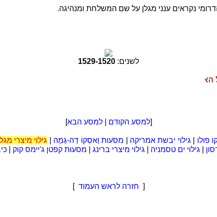
דרומי נקראים ענני מגלן על שם המשלחת ומנהיגה.
לשנים:
1520
-
1529
ריה העותומאנית תחת שלטונו של סולימן המפואר | שמועה בקר
[
למסע הקודם
|
למסע הבא
]
 פולו
|
גילוי יבשת אמריקה
|
מסעות וַאסְקוֹ דַה-גַמָה
|
גילוי מיצרי מגלן
ון
|
גילוי ים טסמניה
|
גילוי מיצרי ברינג
|
מסעות קפטן ג'יימס קוק
|
כי
[
חזרה לראש העמוד
]