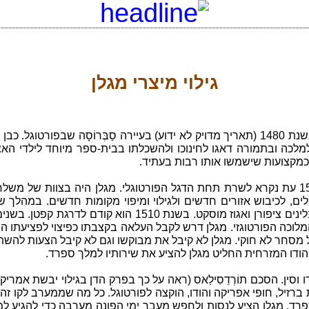
גילוי מיצרי מגלן
נולד בשנת 1480 (תאריך מדויק לא ידוע) בעיירה סַבְּרוֹסָה שבפור
למלכה ובתמורה דאגו לחינוכו ולהשכלתו בבית-ספר מיוחד לילדי הא
ם כמקצועות שישמשו אותו רבות בעתיד.
מגלן החל להשתתף במסעות ימיים משנת 1505 עת נקרא לשרת תחת הדגל הפורטוגלי. מגלן 
, לכיבוש אזורים חדשים ולגילוי ומיפוי מקומות חדשים. במהלך שנים 
מלוכה הפורטוגזי. מגלן דרש לקבל העלאה בקצבתו כפיצוי לפציעתו ה
הודו המזרחית החליט מגלן להציע את שירותיו למלך ספרד.
סין. הסכם תוֹרְדֵסִילַאס (ראה על כך בפרק הדן בגילוי יבשת אמר
ברזיל, חופי אפריקה והודו, הוקצה לפורטוגל. כל מה שממערב לקו זה
רד. מגלן הציע לנסות ולחפש מעבר ימי הפונה מערבה כדי להגיע למ