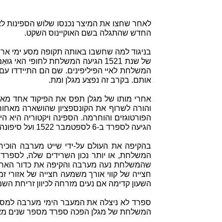
לאחר שחצו את המיצר נכנסו שלוש הספינות לאו
החדש שהתגלה בשם האוקיינוס השקט.
בניגוד למה שחשבו באותה תקופה מסע ימי ארוך
של שנת 1521 הגיעה המשלחת לחופי 
המשלחת לאיי הפיליפינים. שם הם התיידדו עם
אותם. בקרב זה נפצע מגלן ומת.
אחרי מותו של מגלן תפס את הפיקוד אחד מ
והורה לשרוף את הקונספציון שהושארה מאחור
הגיעה לספרד ב-6 לספטמבר 1522 ועל סיפונה שרדו רק 18 אנשי צוות. מטען התבלינים שנשאה זו על סיפונה היה בו די כדי לממן את הוצאות מסע המשלחת כולה.
בהקיפה את העולם על-ידי שייט מערבה הוכיח
המשלחת, או יותר נכון השרידים שלה, לספרד
שהמשלחת נעה מערבה והקיפה את כדור הארץ הק
חצייה של קווי אורך משמעה חצייה של אזורי זמ
השעון קדימה אם נעים מזרחה לכיוון זריחת הש
ספרד לא ניצלה את המעבר הימי מערבה למסחר 
המשלחת של מגלן הפכה ספרד מספר שנים מאו