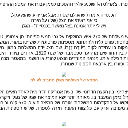
ע על-ידו והסכים לממן עבורו את המסע ההרפתקני מסביב לעולם.
"הכנסייה אומרת שהעולם שטוח, אבל אני יודע שהוא עגול,
כי אני ראיתי את הצל (שלו) על הירח
ויש לי יותר אמונה בצל מאשר בכנסייה" - מגלן
ב-20 לספטמבר של שנת 1519 יצא מגלן בראש משלחת של 270 איש מחולקים על גבי חמ
חסות פורטוגלית ולהתחמק מספינות פורטוגזיות ששייטו באזור. המשל
ום בו עתידה לקום רִיוֹ דֶה-זֶ'נֵרוֹ. שם הצטיידה המשלחת במזו
לאורך חופיה של פָּטַגוֹנְיַה. שם שהתה המש
ות הצילה אותו. מנהיגי המורדים הוצאו להורג או הושמו במאסר. מכה
 ופוזרו בין ארבעת הספינות שנותרו.
המסע של משלחת מגלן מסביב לעולם
משלחת לתוך מיצר ימי בין הקצה הדרומי של יבשת אמריקה הדרומית לאחד האיי
ל בזמן המעבר בו. מאוחר יותר ישא המיצר את שמו של מגלן וייקרא 
 מערבה וערק עם כל צוות האוניה חזרה לספרד. שלוש הספינות הנו