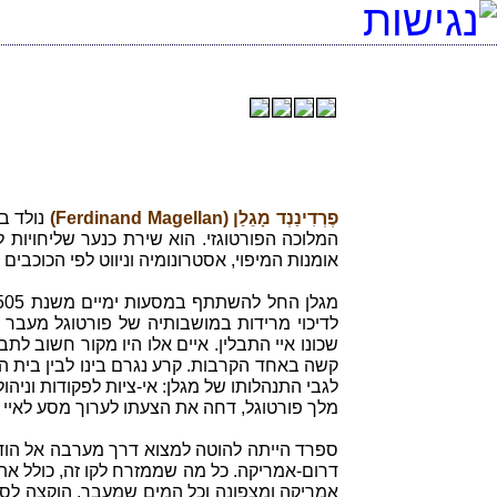
פֶרְדִינַנְד מָגֵלַן (Ferdinand Magellan)
המלוכה הפורטוגזי. הוא שירת כנער שליחויות 
אומנות המיפוי, אסטרונומיה וניווט לפי הכוכבי
לדיכוי מרידות במושבותיה של פורטוגל מעבר לים
קשה באחד הקרבות. קרע נגרם בינו לבין בית ה
מלך פורטוגל, דחה את הצעתו לערוך מסע לאיי 
ספרד הייתה להוטה למצוא דרך מערבה אל הודו ו
דרום-אמריקה. כל מה שממזרח לקו זה, כולל את 
אמריקה ומצפונה וכל המים שמעבר, הוקצה לספ