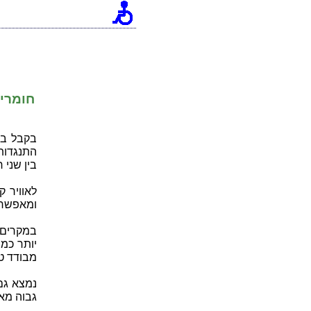
[an error occurred while processing this directive]
חומרי
בקבל בו 
התנגדות
בין שני 
לאוויר 
ומאפשר 
במקרים 
יותר כמ
מבודד טו
נמצא גם
גבוה מאו