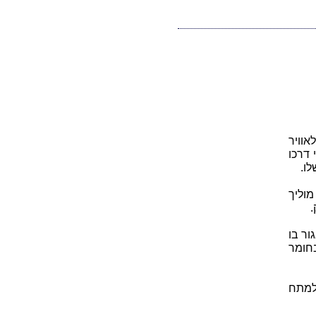
אוויר
דרכו
ו.
מוליך
.
ר בו
בחומר
למתח