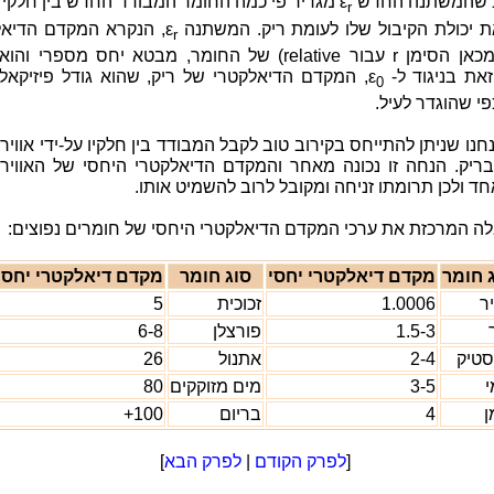
ב שהמשתנה החדש
ε
מגדיר פי כמה החומר המבודד החדש בין חלקי 
r
ת יכולת הקיבול שלו לעומת ריק. המשתנה
ε
, הנקרא המקדם הדיאל
r
היחסי (מכאן הסימן r עבור relative) של החומר, מבטא יחס מספרי 
זאת בניגוד ל-
ε
, המקדם הדיאלקטרי של ריק, שהוא גודל פיזיקאל
0
פי שהוגדר לעיל.
נחנו שניתן להתייחס בקירוב טוב לקבל המבודד בין חלקיו על-ידי אוויר
ריק. הנחה זו נכונה מאחר והמקדם הדיאלקטרי היחסי של האוויר 
ד ולכן תרומתו זניחה ומקובל לרוב להשמיט אותו.
לה המרכזת את ערכי המקדם הדיאלקטרי היחסי של חומרים נפוצים:
 חומר
מקדם דיאלקטרי יחסי
סוג חומר
מקדם דיאלקטרי יחסי
יר
1.0006
זכוכית
5
1.5-3
פורצלן
6-8
טיק
2-4
אתנול
26
י
3-5
מים מזוקקים
80
ן
4
בריום
100+
[
לפרק הקודם
|
לפרק הבא
]