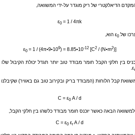
מקדם הדיאלקטרי של ריק מוגדר על-ידי המשוואה,
ε
= 1 / 4πk
0
ערכו של
ε
הוא,
0
9
-12
2
2
ε
= 1 / (4π•9•10
) = 8.85•10
[C
/ (N•m
)]
0
יס בין חלקי הקבל חומר מבודד טוב יותר תגדל יכולת הקיבול שלו 
.
ε
וואת קבל הלוחות (המבודד בריק ובקירוב טוב גם באוויר) שקיבלנו
C = ε
A / d
0
משוואה הבאה כאשר יוכנס חומר מבודד כלשהו בין חלקי הקבל,
C = ε
ε
A / d
0
r