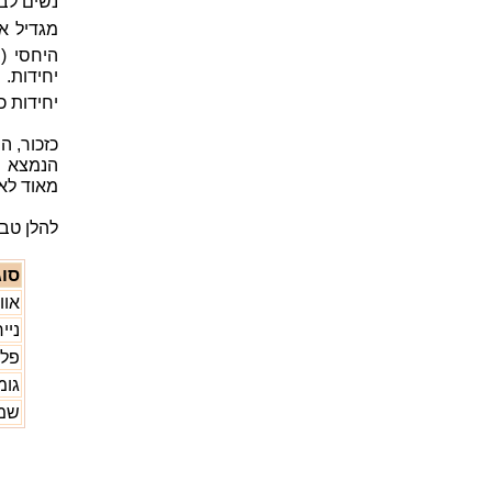
נשים ל
מגדיל א
יחידות. 
יחידות כ
כזכור, ה
הנמצא ב
מאוד לאח
להלן טב
סוג
אוו
נייר
פלס
גומ
שמ