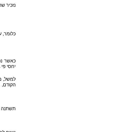
נזכיר שה
כלומר, 
כאשר נכנ
יחסי פי
r
למשל, מש
הקודם,
תשתנה ל