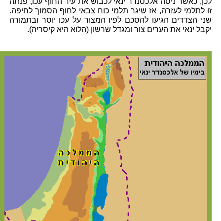
לכן, כאשר ניסה אלכסנדר ינאי לכבוש את עיר החוף עכו, פנתה
זו לתלמי לעזרה, אז שיגר תלמי כוח צבאי לחוף הסמוך לחיפה.
שני הצדדים הגיעו להסכם לפיו המצור על עכו יוסר ובתמורה
יקבל ינאי את הערים צור ומגדל שרשון (הלוא היא קיסריה).