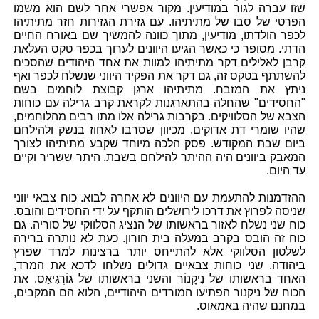
שזו עברה לגור במודיעין. מקור אפשרי אחר לשם הוא משמו
הפרטי של סבו של מתיתיהו. עם גזירת הגזירות חזר מתיתיהו
לכפר הולדתו, מודיעין, מתוך כוונה להמשיך שם באורח החיים
הדתי. מסופר כי כאשר הגיעו היוונים לערוך בכפר טקס העלאת
קרבן לאלילים דקר מתיתיהו למוות את אחד היהודים שהסכים
להשתתף בטקס זה, גם דקר את הפקיד היווני שנשלח לכפר ואף
ניתץ את המזבח. מתיתיהו ארגן קבוצת לוחמים בשם
"החסידים" שהחלה בהתארגנות לקראת קרב גרילה עם כוחות
הצבא של הסלוויקים. בקרבות גרילה אלו מתו רבים מהלוחמים,
שהיו שומרי דת אדוקים, מכיוון שסרבו לאחוז בנשק ולהילחם
ביום שבת המקודש. פסק הלכה מיוחד שקבע מתיתיהו לצורך
המאבק ביוונים היה ההיתר להילחם בשבת. היתר ששריר וקיים
עד היום.
ההזדמנות להתעמת עם היוונים לא אחרה לבוא. כוח צבאי יווני
שניסה לפרוץ את דרכו לירושלים הותקף על ידי החסידים והובס.
כוח שני נשלח לאזור בראשותו של הנציג הסלווקי של סוריה. גם
כוח זה הובס בקרב במעלה בית חורון. כעת לא נותרה ברירה
לשלטון הסלווקי אלא להתייחס יותר ברצינות למרד שפרץ
ביהודה. שני כוחות צבאיים גדולים נשלחו לדכא את המרד,
האחד בראשותו של נִיקָנוֹר והשני בראשותו של גוֹרְגִיאַס. את
הכוח של ניקנור הפתיעו המורדים היהודיים, הלוא הם המקבים,
במחנם שהיה באמאוס.