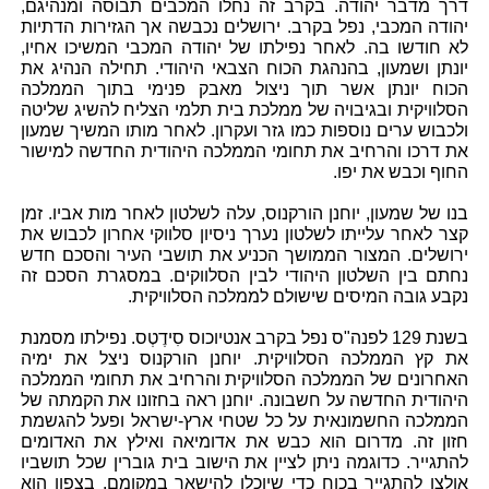
דרך מדבר יהודה. בקרב זה נחלו המכבים תבוסה ומנהיגם,
יהודה המכבי, נפל בקרב. ירושלים נכבשה אך הגזירות הדתיות
לא חודשו בה. לאחר נפילתו של יהודה המכבי המשיכו אחיו,
יונתן ושמעון, בהנהגת הכוח הצבאי היהודי. תחילה הנהיג את
הכוח יונתן אשר תוך ניצול מאבק פנימי בתוך הממלכה
הסלוויקית ובגיבויה של ממלכת בית תלמי הצליח להשיג שליטה
ולכבוש ערים נוספות כמו גזר ועקרון. לאחר מותו המשיך שמעון
את דרכו והרחיב את תחומי הממלכה היהודית החדשה למישור
החוף וכבש את יפו.
בנו של שמעון, יוחנן הורקנוס, עלה לשלטון לאחר מות אביו. זמן
קצר לאחר עלייתו לשלטון נערך ניסיון סלווקי אחרון לכבוש את
ירושלים. המצור הממושך הכניע את תושבי העיר והסכם חדש
נחתם בין השלטון היהודי לבין הסלווקים. במסגרת הסכם זה
נקבע גובה המיסים שישולם לממלכה הסלוויקית.
בשנת 129 לפנה"ס נפל בקרב אנטיוכוס סִידֶטְס. נפילתו מסמנת
את קץ הממלכה הסלוויקית. יוחנן הורקנוס ניצל את ימיה
האחרונים של הממלכה הסלוויקית והרחיב את תחומי הממלכה
היהודית החדשה על חשבונה. יוחנן ראה בחזונו את הקמתה של
הממלכה החשמונאית על כל שטחי ארץ-ישראל ופעל להגשמת
חזון זה. מדרום הוא כבש את אדומיאה ואילץ את האדומים
להתגייר. כדוגמה ניתן לציין את הישוב בית גוברין שכל תושביו
אולצו להתגייר בכוח כדי שיוכלו להישאר במקומם. בצפון הוא