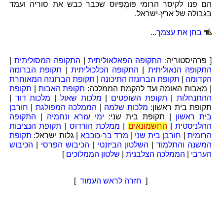
הם פנו לקיסר הרומי פּומְפִּיוּס שכבר כבש את סוריה ועמד
בגבולה של ארץ-ישראל.
בחן את עצמך...
[ פרהיסטוריה:
התקופה הפאלאוליתית
|
התקופה המסוליתית
|
התקופה הנאוליתית
|
התקופה הכלכוליתית
|
תקופת הברונזה
הקדומה
|
תקופת הברונזה התיכונה
|
תקופת הברונזה המאוחרת
| מאבות האומה ועד להקמת הממלכה:
תקופת האבות
|
תקופת
ההתנחלות
|
תקופת השופטים
|
מלכות שאול
|
מלכות דוד
|
תקופת בית ראשון:
מלכות שלמה
|
הממלכה המפולגת
|
חורבן
בית ראשון
| תקופת בית שני:
ימי עזרא ונחמיה
|
התקופה
ההלניסטית
|
החשמונאים
|
ממלכת הורדוס
|
תקופת הנציבות
הרומית
|
חורבן בית שני
|
מרד בר-כוכבא
| גלות ישראל:
תקופת
המשנה והתלמוד
|
השלטון הביזנטי
|
הכיבוש הפרסי
|
הכיבוש
הערבי
|
הממלכה הצלבנית
|
שלטון הממלוכים
]
[
חזרה לראש העמוד
]