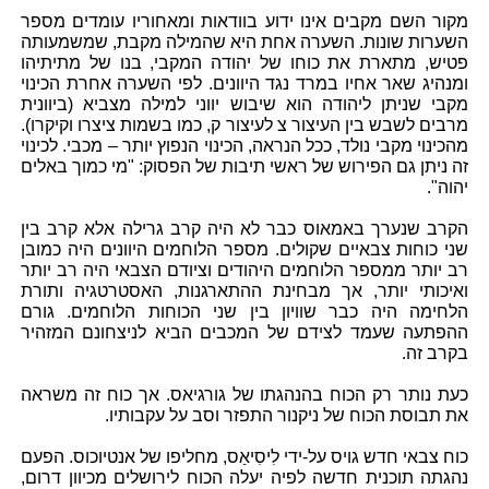
מקור השם מקבים אינו ידוע בוודאות ומאחוריו עומדים מספר
השערות שונות. השערה אחת היא שהמילה מקבת, שמשמעותה
פטיש, מתארת את כוחו של יהודה המקבי, בנו של מתיתיהו
ומנהיג שאר אחיו במרד נגד היוונים. לפי השערה אחרת הכינוי
מקבי שניתן ליהודה הוא שיבוש יווני למילה מצביא (ביוונית
מרבים לשבש בין העיצור צ לעיצור ק, כמו בשמות ציצרו וקיקרו).
מהכינוי מקבי נולד, ככל הנראה, הכינוי הנפוץ יותר – מכבי. לכינוי
זה ניתן גם הפירוש של ראשי תיבות של הפסוק: "מי כמוך באלים
יהוה".
הקרב שנערך באמאוס כבר לא היה קרב גרילה אלא קרב בין
שני כוחות צבאיים שקולים. מספר הלוחמים היוונים היה כמובן
רב יותר ממספר הלוחמים היהודים וציודם הצבאי היה רב יותר
ואיכותי יותר, אך מבחינת ההתארגנות, האסטרטגיה ותורת
הלחימה היה כבר שוויון בין שני הכוחות הלוחמים. גורם
ההפתעה שעמד לצידם של המכבים הביא לניצחונם המזהיר
בקרב זה.
כעת נותר רק הכוח בהנהגתו של גורגיאס. אך כוח זה משראה
את תבוסת הכוח של ניקנור התפזר וסב על עקבותיו.
כוח צבאי חדש גויס על-ידי לִיסִיאַס, מחליפו של אנטיוכוס. הפעם
נהגתה תוכנית חדשה לפיה יעלה הכוח לירושלים מכיוון דרום,