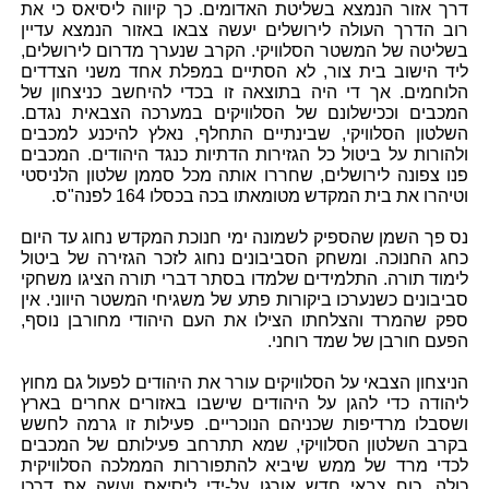
דרך אזור הנמצא בשליטת האדומים. כך קיווה ליסיאס כי את
רוב הדרך העולה לירושלים יעשה צבאו באזור הנמצא עדיין
בשליטה של המשטר הסלוויקי. הקרב שנערך מדרום לירושלים,
ליד הישוב בית צור, לא הסתיים במפלת אחד משני הצדדים
הלוחמים. אך די היה בתוצאה זו בכדי להיחשב כניצחון של
המכבים וככישלונם של הסלוויקים במערכה הצבאית נגדם.
השלטון הסלוויקי, שבינתיים התחלף, נאלץ להיכנע למכבים
ולהורות על ביטול כל הגזירות הדתיות כנגד היהודים. המכבים
פנו צפונה לירושלים, שחררו אותה מכל סממן שלטון הלניסטי
וטיהרו את בית המקדש מטומאתו בכה בכסלו 164 לפנה"ס.
נס פך השמן שהספיק לשמונה ימי חנוכת המקדש נחוג עד היום
כחג החנוכה. ומשחק הסביבונים נחוג לזכר הגזירה של ביטול
לימוד תורה. התלמידים שלמדו בסתר דברי תורה הציגו משחקי
סביבונים כשנערכו ביקורות פתע של משגיחי המשטר היווני. אין
ספק שהמרד והצלחתו הצילו את העם היהודי מחורבן נוסף,
הפעם חורבן של שמד רוחני.
הניצחון הצבאי על הסלוויקים עורר את היהודים לפעול גם מחוץ
ליהודה כדי להגן על היהודים שישבו באזורים אחרים בארץ
ושסבלו מרדיפות שכניהם הנוכריים. פעילות זו גרמה לחשש
בקרב השלטון הסלוויקי, שמא תתרחב פעילותם של המכבים
לכדי מרד של ממש שיביא להתפוררות הממלכה הסלוויקית
כולה. כוח צבאי חדש אורגן על-ידי ליסיאס ועשה את דרכו