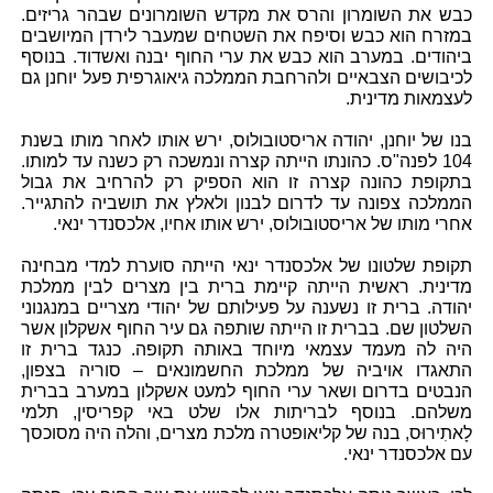
כבש את השומרון והרס את מקדש השומרונים שבהר גריזים.
במזרח הוא כבש וסיפח את השטחים שמעבר לירדן המיושבים
ביהודים. במערב הוא כבש את ערי החוף יבנה ואשדוד. בנוסף
לכיבושים הצבאיים ולהרחבת הממלכה גיאוגרפית פעל יוחנן גם
לעצמאות מדינית.
בנו של יוחנן, יהודה אריסטובולוס, ירש אותו לאחר מותו בשנת
104 לפנה"ס. כהונתו הייתה קצרה ונמשכה רק כשנה עד למותו.
בתקופת כהונה קצרה זו הוא הספיק רק להרחיב את גבול
הממלכה צפונה עד לדרום לבנון ולאלץ את תושביה להתגייר.
אחרי מותו של אריסטובולוס, ירש אותו אחיו, אלכסנדר ינאי.
תקופת שלטונו של אלכסנדר ינאי הייתה סוערת למדי מבחינה
מדינית. ראשית הייתה קיימת ברית בין מצרים לבין ממלכת
יהודה. ברית זו נשענה על פעילותם של יהודי מצריים במנגנוני
השלטון שם. בברית זו הייתה שותפה גם עיר החוף אשקלון אשר
היה לה מעמד עצמאי מיוחד באותה תקופה. כנגד ברית זו
התאגדו אויביה של ממלכת החשמונאים – סוריה בצפון,
הנבטים בדרום ושאר ערי החוף למעט אשקלון במערב בברית
משלהם. בנוסף לבריתות אלו שלט באי קפריסין, תלמי
לָאתִירוּס, בנה של קליאופטרה מלכת מצרים, והלה היה מסוכסך
עם אלכסנדר ינאי.