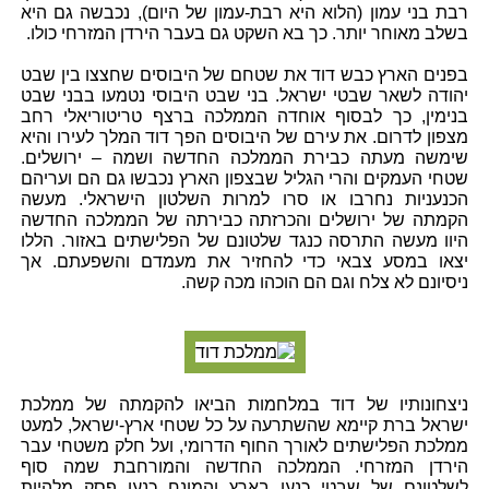
רבת בני עמון (הלוא היא רבת-עמון של היום), נכבשה גם היא
בשלב מאוחר יותר. כך בא השקט גם בעבר הירדן המזרחי כולו.
בפנים הארץ כבש דוד את שטחם של היבוסים שחצצו בין שבט
יהודה לשאר שבטי ישראל. בני שבט היבוסי נטמעו בבני שבט
בנימין, כך לבסוף אוחדה הממלכה ברצף טריטוריאלי רחב
מצפון לדרום. את עירם של היבוסים הפך דוד המלך לעירו והיא
שימשה מעתה כבירת הממלכה החדשה ושמה – ירושלים.
שטחי העמקים והרי הגליל שבצפון הארץ נכבשו גם הם ועריהם
הכנעניות נחרבו או סרו למרות השלטון הישראלי. מעשה
הקמתה של ירושלים והכרזתה כבירתה של הממלכה החדשה
היוו מעשה התרסה כנגד שלטונם של הפלישתים באזור. הללו
יצאו במסע צבאי כדי להחזיר את מעמדם והשפעתם. אך
ניסיונם לא צלח וגם הם הוכהו מכה קשה.
ניצחונותיו של דוד במלחמות הביאו להקמתה של ממלכת
ישראל ברת קיימא שהשתרעה על כל שטחי ארץ-ישראל, למעט
ממלכת הפלישתים לאורך החוף הדרומי, ועל חלק משטחי עבר
הירדן המזרחי. הממלכה החדשה והמורחבת שמה סוף
לשלטונם של שבטי כנען בארץ והמונח כנען פסק מלהיות