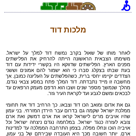
מלכות דוד
לאחר מותו של שאול בקרב נמשח דוד למלך על ישראל.
משימתו הצבאית הראשונה הייתה להרחיק את הפלישתים
מפנים הארץ. הפלישתים שדווקא היו בקשרי ידידות עם דוד
בעת שבתו בצקלג סברו כי הוא ישמור להם אמונים וששני
הצדדים יקיימו יחסי ברית, כשהפלשתים על העליונה כמובן. אך
מחשבה זו מייד נתבדתה. דוד המלך פתח במסע צבאי נגדם.
מהלך שנמשך מספר שנים ושבו הוא הדפם מעמק הרפאים עד
לבכאים ומשם לגבע ועד לקראת העיר גזר.
גם את אדום ומואב הכו דוד וצבאו. כך הרחיב דוד את תחומי
ממלכת ישראל שקמה גם בדרום עבר הירדן המזרחי. בני עמון
שהיו אויבים מרים לישראל קראו את ארם דמשק ואת ארם
צובא לעזרה כנגד ישראל. במלחמה נגדם ניצחה ישראל וכל
אויביה הוכו ונחלו מפלה. בצפון התרחבה הממלכה עד למדינות
ארם. יותר חשובה מכך היא העובדה שבירתם של בני עמון,