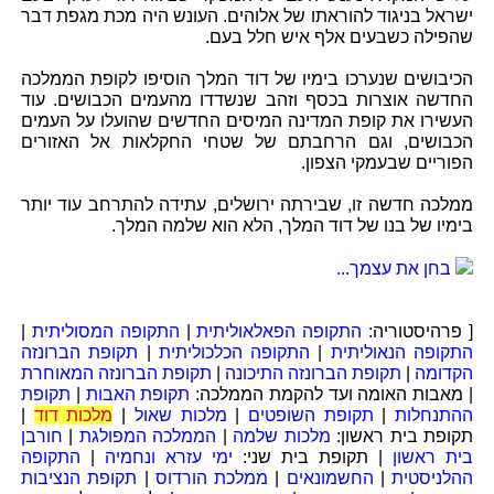
ישראל בניגוד להוראתו של אלוהים. העונש היה מכת מגפת דבר
שהפילה כשבעים אלף איש חלל בעם.
הכיבושים שנערכו בימיו של דוד המלך הוסיפו לקופת הממלכה
החדשה אוצרות בכסף וזהב שנשדדו מהעמים הכבושים. עוד
העשירו את קופת המדינה המיסים החדשים שהועלו על העמים
הכבושים, וגם הרחבתם של שטחי החקלאות אל האזורים
הפוריים שבעמקי הצפון.
ממלכה חדשה זו, שבירתה ירושלים, עתידה להתרחב עוד יותר
בימיו של בנו של דוד המלך, הלא הוא שלמה המלך.
בחן את עצמך...
[ פרהיסטוריה:
התקופה הפאלאוליתית
|
התקופה המסוליתית
|
התקופה הנאוליתית
|
התקופה הכלכוליתית
|
תקופת הברונזה
הקדומה
|
תקופת הברונזה התיכונה
|
תקופת הברונזה המאוחרת
| מאבות האומה ועד להקמת הממלכה:
תקופת האבות
|
תקופת
ההתנחלות
|
תקופת השופטים
|
מלכות שאול
|
מלכות דוד
|
תקופת בית ראשון:
מלכות שלמה
|
הממלכה המפולגת
|
חורבן
בית ראשון
| תקופת בית שני:
ימי עזרא ונחמיה
|
התקופה
ההלניסטית
|
החשמונאים
|
ממלכת הורדוס
|
תקופת הנציבות