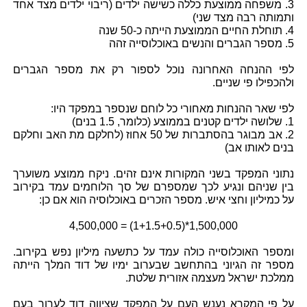
3. משפחה ממוצעת כללה כשישה ילדים (ריבוי ילדים מצד אחד
ותמותה רבה מצד שני)
4. תוחלת החיים הממוצעת הייתה כ-50 שנה
5. מספר הגברים והנשים באוכלוסייה זהה
לפי ההנחה האחרונה נוכל לספור רק את מספר הגברים
ולהכפילו פי שניים.
לפי שאר ההנחות מאחורי כל לוחם שנספר במפקד היו:
1. שלושה ילדים קטנים בממוצע (כלומר, 1.5 בנים)
2. אב מבוגר בהסתברות של 50 אחוז (לחלקם מת האב וחלקם
בנים לאותו אב)
נתוני המפקד בשני המקורות אינם זהים. ניקח ממוצע משוערך
בין שניהם ונגיע לכך שמספרם של סך הלוחמים עמד בקירוב
על כמיליון וחצי איש. מספר הזכרים באוכלוסיה הוא אם כן:
1,500,000*(1+1.5+0.5) = 4,500,000
ומספר האוכלוסייה כולה עמד על כתשעה מיליון נפש בקירוב.
מספר זה הגיוני בהתחשב שבערוב ימיו של דוד המלך הייתה
ממלכת ישראל מעצמה אזורית שלטת.
על פי המקרא נענש העם על המפקד שציווה דוד לערוך בעם