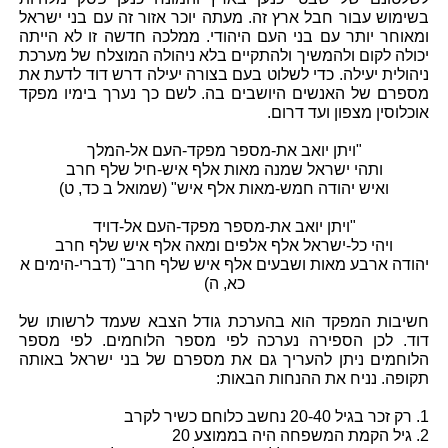
בשימוש עבור חבל ארץ זה. מעתה יוכר אזור זה עם בני ישראל
ומאוחר יותר עם בני העם היהודי. ממלכה חדשה זו לא הייתה
יכולה לקום ולהמשיך ולהתקיים בלא ניהולה המוצלח של מערכת
ניהולית יעילה. כדי לשלוט בעם בצורה יעילה דרש דוד לדעת את
מספרם של האנשים היושבים בה. לשם כך נערך בימיו מפקד
אוכלוסין מצפון ועד דרום.
"ויתן יואב את-מספר מפקד-העם אל-המלך
ותהי ישראל שמנה מאות אלף איש-חיל שלף חרב
ואיש יהודה חמש-מאות אלף איש" (שמואל ב כד, ט)
"ויתן יואב את-מספר מפקד-העם אל-דויד
ויהי כל-ישראל אלף אלפים ומאה אלף איש שלף חרב
יהודה ארבע מאות ושבעים אלף איש שלף חרב" (דברי-הימים א
כא, ה)
חשיבות המפקד הוא בהערכת גודל הצבא שעמד לרשותו של
דוד. לכן הספירה נערכה לפי מספר הלוחמים. לפי מספר
הלוחמים ניתן להעריך גם את מספרם של בני ישראל באותה
תקופה. נניח את ההנחות הבאות:
1. רק זכר בגיל 20-40 נחשב כלוחם כשיר לקרב
2. גיל הקמת המשפחה היה בממוצע 20