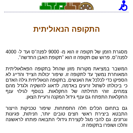
התקופה הנאוליתית
מסגרת הזמן של תקופה זו הוא מ- 9000 לפנה"ס ועד ל- 4000
לפנה"ס. פרוש שם תקופה זו הוא "תקופת האבן החדשה".
המשבר במציאת מקורות מזון שהחל בתקופה הפאלאוליתית
המאוחרת נמשך עד לתקופה זו. שיפור יכולות הצייד והדייג לא
הספיקו כדי לכלכל את האנשים. בתקופה הנאוליתית גילה האדם
כי ביכולתו לשתול זרעים באדמה, לדאוג להשקיה ולגדל מהם
צמחים. זוהי תחילתה של החקלאות. בנוסף לגילוי ענף
החקלאות התפתח גם ענף גידול המקנה ורעיית הצאן.
גם בתחום הכלים חלה התפתחות. שיפור טכניקות הייצור
התבטא ביצירת ראשי חצים טובים יותר, חניתות, פגיונות
וגרזנים. גם להבי מגל לקצירת גידולי התבואה פותחו לראשונה
והלכו ושופרו בתקופה זו.