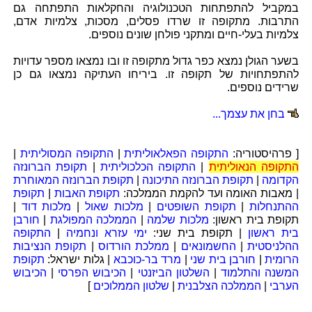
במקביל להתפתחות הטכנולוגיה והחקלאות התפתחה גם
התרבות. מתקופה זו שרדו פסלים, מסכות, צלמיות אדם,
צלמיות בעלי-חיים ומתקני פולחן שונים נוספים.
בשער הגולן נמצא כפר גדול מתקופה זו ובו נמצאו מספר עדויות
להתפתחויות של תקופה זו. ביריחו העתיקה נמצאו גם כן
שרידים נוספים.
בחן את עצמך...
[ פרהיסטוריה:
התקופה הפאלאוליתית
|
התקופה המסוליתית
|
התקופה הנאוליתית
|
התקופה הכלכוליתית
|
תקופת הברונזה
הקדומה
|
תקופת הברונזה התיכונה
|
תקופת הברונזה המאוחרת
| מאבות האומה ועד להקמת הממלכה:
תקופת האבות
|
תקופת
ההתנחלות
|
תקופת השופטים
|
מלכות שאול
|
מלכות דוד
|
תקופת בית ראשון:
מלכות שלמה
|
הממלכה המפולגת
|
חורבן
בית ראשון
| תקופת בית שני:
ימי עזרא ונחמיה
|
התקופה
ההלניסטית
|
החשמונאים
|
ממלכת הורדוס
|
תקופת הנציבות
הרומית
|
חורבן בית שני
|
מרד בר-כוכבא
| גלות ישראל:
תקופת
המשנה והתלמוד
|
השלטון הביזנטי
|
הכיבוש הפרסי
|
הכיבוש
הערבי
|
הממלכה הצלבנית
|
שלטון הממלוכים
]