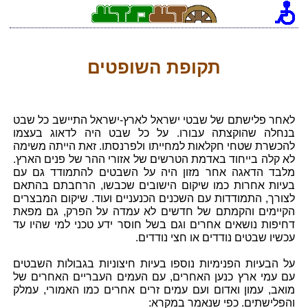
תקופת השופטים
לאחר פלישתם של שבטי ישראל לארץ-ישראל התיישב כל שבט
בנחלה שהוקצתה עבורו. על כל שבט היה לדאוג בעצמו
להכשרת שטחי חקלאות למחייתו ולפרנסתו. זאת הייתה משימה
לא קלה בייחוד באדמת הטרשים של אזורי ההר של פנים הארץ.
מלבד הדאגה אחר מזון היה על השבטים להתמודד גם עם
בעיות אחרות כמו שיקום הישובים שכבשו, הרחבתם בהתאם
לצורך, התמודדות עם השכנים הכנעניים ועוד. שיקום המבצרים
הקיימים והקמתם של חדשים לא עמדה על הפרק, גם מפאת
דחיפות נושאים אחרים וגם בשל חוסר ידע טכני למי שהיו עד
עכשיו שבטים נודדים או חצי נודדים.
על הבעיות הפנימיות נוספו בעיות חיצוניות בגבולות השבטים
עם עמי ארץ כנען האחרים, עם העמים העבריים האחרים של
מואב, עמון ואדום ועם עמים זרים אחרים כמו האמורי, עמלק
והפלישתים. כפי שנאמר במקרא: