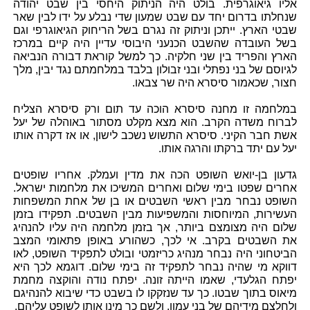
אליו גיאוגרפית. בולט היה הניתוק היחסי בין שבט יהודה
שנחלתו בדרום יחד עם שבט שמעון שדי נבלע על ידו לבין שאר
שבטי הארץ. ייתכן וניתוק זה נגרם בשל הריחוק הגיאוגרפי וגם
בשל העובדה שהשבט הכנעני היבוסי עדיין היה קיים במרכז
הארץ והפריד בין שני חלקיה. כך למשל קוראת דבורה הנביאה
לגיוסם של בני נפתלי ובני זבולון בלבד במלחמתם נגד יבין, מלך
חצור, שכאמור סיסרא היה שר צבאו.
במלחמה זו מחנה סיסרא הוכה עד תום ורק סיסרא הצליח
לברוח משדה הקרב. הוא מצא מקלט מסתור באוהלה של יעל
אשת חבר הקיני. סיסרא התשוש נשכב לישון, או אז דקרה אותו
יעל עם יתד ברקתו והרגה אותו.
גדעון בן-יואש השופט הכה את מדין ועמלק. אחריו שופטים
אחרים שפטו בימי שלום ואחרים המשיכו את מלחמות ישראל.
השופט נבחר מבין ראשי השבטים או בן של אחת המשפחות
העשירות, המיוחסות והמשפיעות מבין השבטים. תפקידו בזמן
שלום היה מצומצם ביותר, אך בזמן מלחמה היה עליו להנהיג
את השבטים בקרב. אי לכך, כשהורע באופן פתאומי המצב
הביטחוני היה נבחר מנהיג כריזמטי ובולט לתפקיד השופט, לאו
דווקא מי שהיה נבחר לתפקיד זה בימי שלום. דוגמא לכך היא
יפתח הגלעדי, שאמו הייתה זונה. יפתח נודה והוקצה מחמת
מיאוס בתוך שבטו. כך עד שנזקקו לו בשבט כדי שיבוא להנהיגם
ולחלצם מידיהם של בני עמון, ולשם כך מינו אותו לשופט עליהם.