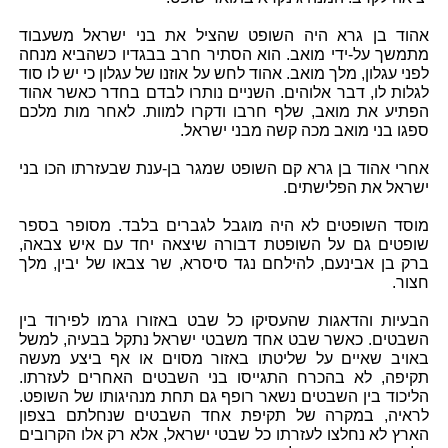
אהוד בן גרא היה השופט שהציל את בני ישראל משעבוד
מתמשך על-ידי מואב. הוא הסתיר חרב בבגדיו כשהביא מנחה
לפני עגלון, מלך מואב. אהוד לחש על אוזנו של עגלון כי יש לו סוד
לגלות לו, דבר אלוהים. השניים נותרו לבדם בחדר כאשר אהוד
הפתיע את מואב, שלף חרבו ודקרו למוות. לאחר מות מלכם
ספגו בני מואב מכה קשה מבני ישראל.
אחרי אהוד בן גרא קם השופט שמגר בן-ענת שבעזרתו הכו בני
ישראל את הפלישתים.
מוסד השופטים לא היה מוגבל לגברים בלבד. מסופר בספר
שופטים גם על השופטת דבורה שיצאה יחד עם איש צבאה,
ברק בן אבינעם, להילחם נגד סיסרא, שר צבאו של יבין, מלך
חצור.
הבעיות והדאגות שהעסיקו כל שבט באזורו גרמו לפירוד בין
השבטים. כאשר שבט אחד משבטי ישראל נתקל בבעיה, למשל
באויב שאיים על שליטתו באזור מסוים או אף ביצע מעשה
תקיפה, לא בהכרח התגייסו בני השבטים האחרים לעזרתו.
הליכוד בין השבטים נשאר רופף גם תחת מנהיגותו של השופט.
לראיה, במקרה של תקיפת אחד השבטים שנחלתם בצפון
הארץ לא נחלצו לעזרתו כל שבטי ישראל, אלא רק אלו הקרובים