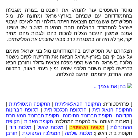
מוסד השופטים עזר להנהיג את השבטים בצורה מוגבלת
בהתמודדותם עם שכניהם בארץ-ישראל ומחוצה לה. מול
הפלישתים שעוצמתם הצבאית הייתה גדולה יותר לא יכלו שבטי
ישראל להתמודד בהצלחה תחת מנהיגות משטר של שופט.
אמנם שמשון הגיבור הצליח להכות בהם ולגבות מהם מחיר
יקר, אך לא היה זה במסגרת קרב צבאי שהכניע את הפלישתים.
הצלחתם של הפלישתים בהתמודדותם מול בני ישראל ואיומם
על עצם קיומם בארץ-ישראל הביאה את הדרישה לקיום משטר
מלוכה בישראל. החשש מפני מפלה צבאית גדולה וחורבן הביא
לדרישה לקיום משטר מלוכני שהיה נפוץ בעמי האזור, בתקווה
שזה יאחדם, ירוממם וינהיגם להצלחה.
בחן את עצמך...
[ פרהיסטוריה:
התקופה הפאלאוליתית
|
התקופה המסוליתית
|
התקופה הנאוליתית
|
התקופה הכלכוליתית
|
תקופת הברונזה
הקדומה
|
תקופת הברונזה התיכונה
|
תקופת הברונזה המאוחרת
| מאבות האומה ועד להקמת הממלכה:
תקופת האבות
|
תקופת
ההתנחלות
|
תקופת השופטים
|
מלכות שאול
|
מלכות דוד
|
תקופת בית ראשון:
מלכות שלמה
|
הממלכה המפולגת
|
חורבן