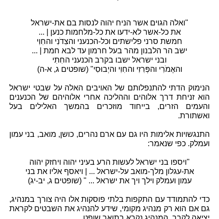
"ואלה הגוים אשר הניח יהוה לנסות בם את-ישראל
את כל-אשר לא-ידעו את כל-מלחמות כנען | ...
חמשת סרני פלישתים וכל-הכנעני והצִדֹנִי והחִוִי
ישב הר הלבנון מהר בעל חרמון עד לבא חמת | ...
ובני ישראל ישבו בקרב הכנעני החִתִי
והאֶמֹרִי והפְּרִזִי והחִוִי והיְבוּסִי" (שופטים ג, א-ה)
הנימוק הדתי להתנפלותם של האויבים האלה על שבטי ישראל
הוא זניחת דרך אלוהים וההליכה אחרי אלוהיהם של הכנענים
והעמים הזרים, בייחוד מוזכרים בהמשך האלילים בעל
ואשתורת.
התנגשויות אלימות היו גם עם ארם נהרים, כושן, מואב, בני עמון
ועמלק. כפי שנאמר:
"ויספו בני ישראל לעשות הרע בעיני יהוה ויחזק יהוה
את-עגלון מלך-מואב על-ישראל ... | ויאסף אליו את בני
עמון ועמלק וילך ויך את ישראל ... " (שופטים ג, יב-יג)
כדי להתמודד עם התקפות בלתי פוסקות אלו היה צורך במנהיג,
גם אם הוא רק מנהיג מקומי, שידע להנהיג את השבטים לקראת
יציאה לקרב. המנהיג נקרא בתואר שופט.