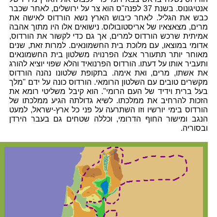
אנטיגונוס. בשנת 37 לפנה"ס הוא צר על ירושלים, לאחר שכבר
כבש את הגליל. לאחר כיבוש הארץ נשא הורדוס לאישה את
מרים, מצאצאיו של אריסטובולוס. נישואים אלו היו מתוך אהבה
אמיתית שרכש הורדוס למרים, אך גם כדי לקשור את הורדוס,
אדומי במוצאו, עם מלוכת בית החשמונאים. למרות זאת, שנים
מאוחר יותר תתעורר אצלו הפרנויה משלטון בית החשמונאים
ותעביר אותו על דעתו. הורדוס הפרנואיד והלא שפוי יוציא להורג
את אשתו, מרים, ואת אימה. בתקופת שלטונו נהנה הורדוס
מקשרים טובים עם השלטון הרומאי. הורדוס כונה על ידם "מלך
בעל ברית וידיד של העם הרומי". הוא קיבל משליטי רומא את
הזכות להרחיב את ממלכתו. לשיא גדולתה הגיע ממלכתו של
הורדוס בימי יורשיו וזו השתרעה על פני כל ארץ-ישראל, למעט
הנגב ומישור החוף הדרומי, וכללה שטחים גם בעבר הירדן
ובסוריה.