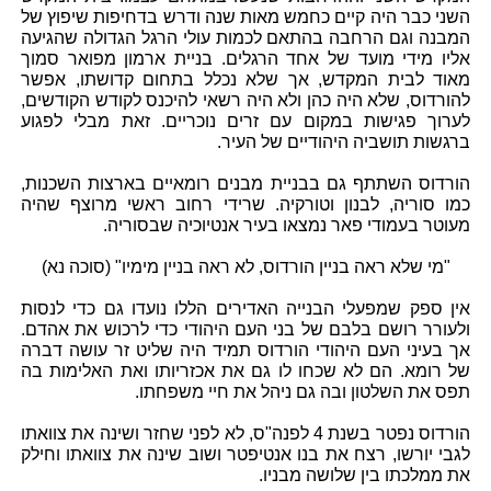
השני כבר היה קיים כחמש מאות שנה ודרש בדחיפות שיפוץ של
המבנה וגם הרחבה בהתאם לכמות עולי הרגל הגדולה שהגיעה
אליו מידי מועד של אחד הרגלים. בניית ארמון מפואר סמוך
מאוד לבית המקדש, אך שלא נכלל בתחום קדושתו, אפשר
להורדוס, שלא היה כהן ולא היה רשאי להיכנס לקודש הקודשים,
לערוך פגישות במקום עם זרים נוכריים. זאת מבלי לפגוע
ברגשות תושביה היהודיים של העיר.
הורדוס השתתף גם בבניית מבנים רומאיים בארצות השכנות,
כמו סוריה, לבנון וטורקיה. שרידי רחוב ראשי מרוצף שהיה
מעוטר בעמודי פאר נמצאו בעיר אנטיוכיה שבסוריה.
"מי שלא ראה בניין הורדוס, לא ראה בניין מימיו" (סוכה נא)
אין ספק שמפעלי הבנייה האדירים הללו נועדו גם כדי לנסות
ולעורר רושם בלבם של בני העם היהודי כדי לרכוש את אהדם.
אך בעיני העם היהודי הורדוס תמיד היה שליט זר עושה דברה
של רומא. הם לא שכחו לו גם את אכזריותו ואת האלימות בה
תפס את השלטון ובה גם ניהל את חיי משפחתו.
הורדוס נפטר בשנת 4 לפנה"ס, לא לפני שחזר ושינה את צוואתו
לגבי יורשו, רצח את בנו אנטיפטר ושוב שינה את צוואתו וחילק
את ממלכתו בין שלושה מבניו.