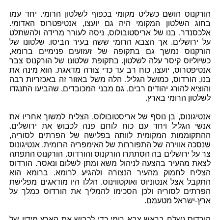
הורקנוס הושם כשליט מקומי בכפוף לשלטון הרומי. יחד עמו
בחוג השלטון המקומי היה גם יועצו, אנטיפטרוס האדומי.
אלכסנדר, בנו של אריסטובולוס, ניסה לעורר מרידה ולהשתלט
על ירושלים. אך הצבא הרומי ששה בעיר הביסו. שלטונו של
הורקנוס נמשך גם בתקופה של זעזועים פנימיים ברומא,
כשיוליוס קיסר עלה לשלטון. בתקופת שלטונו של הורקנוס צבר
אנטיפטרוס, יועצו, כוח רב עד כדי צורה מדאגת. הוא מינה את
בנו, הורדוס, כמושל הגליל. הלה משל באזור זה באכזריות רבה
והוציא להורג יהודים רבים, גם מבני המכובדים, שהביעו התנגדו
לשלטון הרומי בארץ.
אנטיגונוס, בן נוסף של אריסטובולוס, הצליח למשוך אחריו את
אנשי הגליל ויחד עם כוח לוחם פנה לכבוש את ירושלים.
ההתקוממות המקומית לוותה בפלישה של הפרתים לסוריה,
שנסכה אווירה של התפוררות של האימפריה הרומית. אנטיגונוס
צר על ירושלים בה הסתתרו הורקנוס והורדוס. הורקנוס התפתה
לצאת מהעיר בהצעה לניהול משא ומתן לשלום ונאסר. הורדוס
הצליח לחמוק מהעיר הנצורה ולהגיע לרומא. ברומא הוא
התקבל אצל אנטוניוס ואוקטווינוס. הללו היו מודאגים מפלישת
הפרתים לסוריה ולכן הסכימו להמליך את הורדוס כמלך על
ארץ-ישראל מטעמם.
הורדוס נשלח בראש צבא רומי כדי לכבוש את הארץ מידיו של