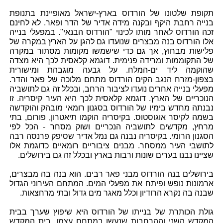
תקופת שלטונו של הורדוס בארץ-ישראל מאופיינת בתנופת
בנייה רחבת היקף ובקנה מידה אדיר של הדר ופאר. לא לחינם
זכה הורדוס לאחר מותו לכינוי "הורדוס הבנאי". במפעלי בנייה
אלו הורדוס בנה מבצרים שנועדו גם להגן על הארץ במקרה של
פלישות מבחוץ, אך גם כדי שישמשו מקומות מסתור במקרה
של התקוממות ומרידה פנימית. דוגמא קלאסית לכך היא מצדה
שהוקמה ליד ים-המלח. על גבעה מוגבהת ומישורית
בצפון-מזרח הנגב הקים הורדוס מתחם מלוכה של פאר והדר.
מפעלי בנייה אחרים נועדו לציבור הרחב, ובכלל זה גם לתושביה
הנוכריים של הארץ. דוגמא קלאסית לכך היא העיר קיסריה. זו
נבנתה מחדש בימיו של הורדוס בסגנון רומאי מובהק והוקדשה
בשמה לקיסר אוגוסטוס. בקיסריה הוקמו תיאטרון, פורום, בתי
מרחץ, מקדשים לתושביה הנכריים ושוק מסחר - הכל לפי
הסגנון הרומי. בקיסריה נבנה גם נמל אדיר שסיפק פרנסה רבה
לתושבי העיר ממסחר. מבנים ציבוריים רומאיים כדוגמת אלו
שציינו נבנו בערים שונות ורבות בארץ ובכלל זה גם בירושלים.
בירושלים בנה הורדוס מבני פאר רבים. הוא בנה בה מבצרים,
ארמונות נופש ופיתח את מפעלי המים. המתחם העירוני הגדול
שבנה בה נקרא הרודיון וכלל מאגר מים גדול ובתי מרחצאות.
גולת הכותרת של בנייתו של הורדוס היא שיפוץ שערך בבית
המקדש השני וההרחבות שנעשו במתחם עצמו. בית המקדש