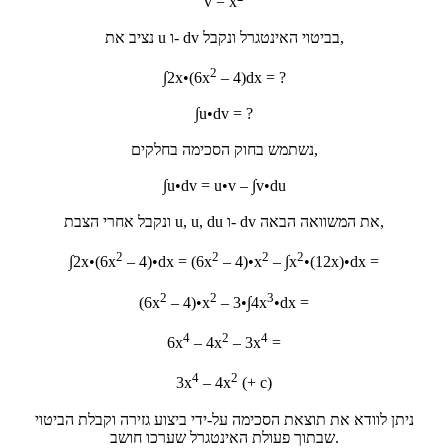
v = x
נציב את u ו- dv בביטוי האינטגרל ונקבל,
2
∫2x•(6x
– 4)dx = ?
∫u•dv = ?
נשתמש בחוק הסכימה בחלקים,
∫u•dv = u•v – ∫v•du
ונקבל אחרי הצבת u, u, du ו- dv את המשוואה הבאה,
2
2
2
2
∫2x•(6x
– 4)•dx = (6x
– 4)•x
– ∫x
•(12x)•dx =
2
2
3
(6x
– 4)•x
– 3•∫4x
•dx =
4
2
4
6x
– 4x
– 3x
=
4
2
3x
– 4x
(+ c)
ניתן לוודא את תוצאת הסכימה על-ידי ביצוע גזירה וקבלת הביטוי
שבתוך פעולת האינטגרל שערכו חושב.