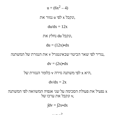
2
u = (6x
– 4)
נגזור את u לפי x ונקבל,
du/dx = 12x
נחלץ את du ונקבל,
du = (12x)•dx
את הנגזרת של המשתנה v נגדיר לפי שאר הביטוי שבאינטגרל,
dv = (2x)•dx
כלומר הנגזרת של v לפי משתנה גזירה x היא,
dv/dx = 2x
נפעיל את פעולת הסכימה על שני אגפיה המשוואה לפי המשתנה x
ונקבל את ערכו של v,
∫dv = ∫2x•dx
2