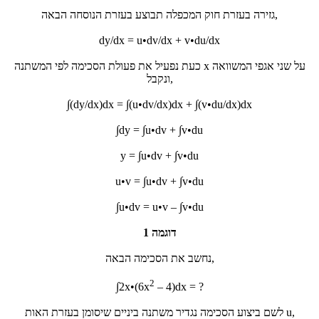
גזירה בעזרת חוק המכפלה תבוצע בעזרת הנוסחה הבאה,
dy/dx = u•dv/dx + v•du/dx
כעת נפעיל את פעולת הסכימה לפי המשתנה x על שני אגפי המשוואה
ונקבל,
∫(dy/dx)dx = ∫(u•dv/dx)dx + ∫(v•du/dx)dx
∫dy = ∫u•dv + ∫v•du
y = ∫u•dv + ∫v•du
u•v = ∫u•dv + ∫v•du
∫u•dv = u•v – ∫v•du
דוגמה 1
נחשב את הסכימה הבאה,
2
∫2x•(6x
– 4)dx = ?
לשם ביצוע הסכימה נגדיר משתנה ביניים שיסומן בעזרת האות u,