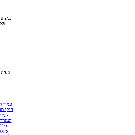
כמצופה
עמוד ר
חוקי תו
- נקו
הנגזרת 
כללי
אינטג