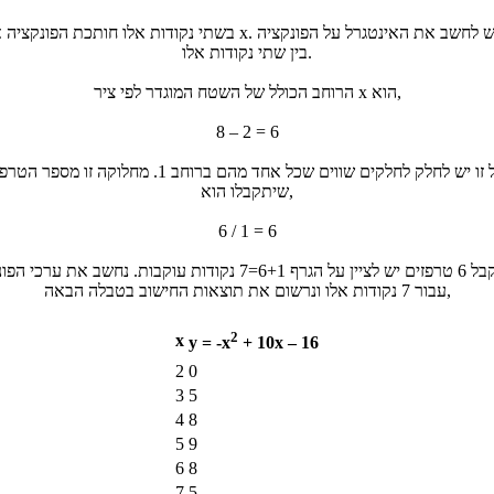
בשתי נקודות אלו חותכת הפונקציה את ציר x. על-כן יש לחשב את האינטגרל
בין שתי נקודות אלו.
הרוחב הכולל של השטח המוגדר לפי ציר x הוא,
8 – 2 = 6
גודל זו יש לחלק לחלקים שווים שכל אחד מהם ברוחב 1. מחלוקה זו מספר
שיתקבלו הוא,
6 / 1 = 6
כדי לקבל 6 טרפזים יש לציין על הגרף 6+1=7 נקודות עוקבות. נחשב את ערכ
עבור 7 נקודות אלו ונרשום את תוצאות החישוב בטבלה הבאה,
2
x
y = -x
+ 10x – 16
2
0
3
5
4
8
5
9
6
8
7
5