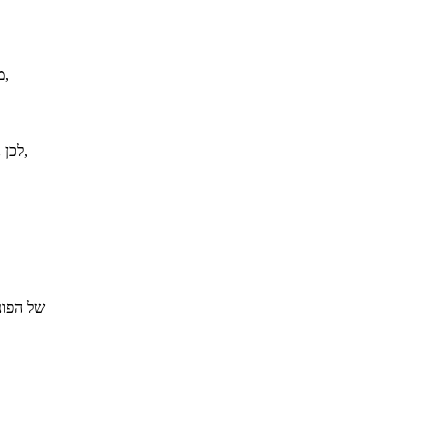
השטח הכולל, המסומן על-ידי S, מחושב בעזרת סכום כל שטחי הטרפזים. נקבל,
השטח הכולל הוא ערכו של האינטגרל על הפונקציה בין שתי הנקודות a ו- b. לכן נקבל,