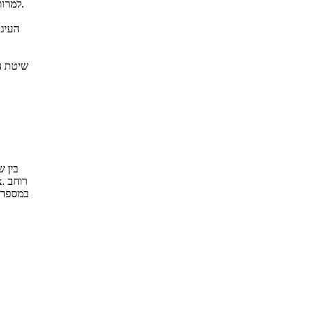
למרות זאת, בסופו של תהליך החישוב התקבלה נוסחה מדויקת לחישוב שטחו של העיגול.
העיגו
שיטת ה