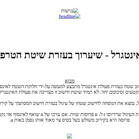
ינטגרל - שיערוך בעזרת שיטת הטרפז
מבוא
וב שטח בעזרת פעולת אינטגרל מתבצע למעשה על-ידי חלוקת השטח לאינספ
קטעים וסיכומם יחד. לא תמיד שיטת חישוב זו מצריכה את פעולת האינטגרל.
, נמצא את הנוסחה לחישוב שטחו של עיגול בעזרת חישוב המסתמך על קירוב
נחלק את העיגול שרדיוסו r ל- n פרוסות שוות. אם ערכו של n שואף ל
פרוסה היא בקירוב משולש בעל בסיס צר מאוד אותו נסמן באות a.