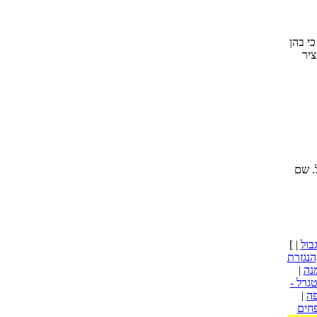
י בהן
י בתחום זה
גרל. שם
בול
|
[
הנגזרת
נה
|
גרל -
פה
|
פחים