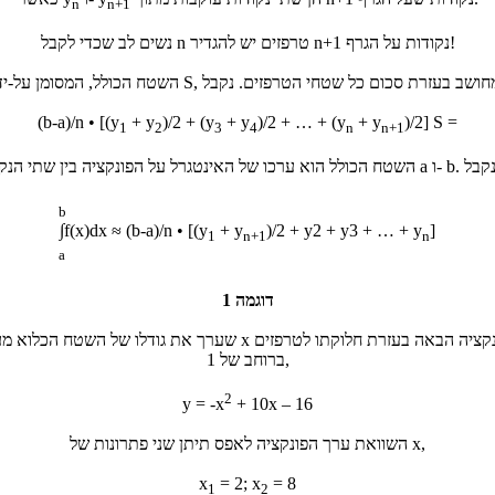
n
n+1
נשים לב שכדי לקבל n טרפזים יש להגדיר n+1 נקודות על הגרף!
(b-a)/n • [(y
+ y
)/2 + (y
+ y
)/2 + … + (y
+ y
)/2] S =
1
2
3
4
n
n+1
b
∫f(x)dx ≈ (b-a)/n • [(y
+ y
)/2 + y2 + y3 + … + y
]
1
n+1
n
a
דוגמה 1
שערך את גודלו של השטח הכלוא מעל לציר x של הפונקציה הבאה בעזרת ח
ברוחב של 1,
2
y = -x
+ 10x – 16
השוואת ערך הפונקציה לאפס תיתן שני פתרונות של x,
x
= 2; x
= 8
1
2