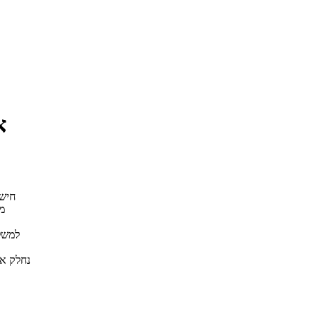
א
חיש
מ
למשל