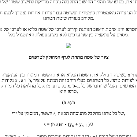
ל הנו צורה גיאומטרית סימטרית ופשוטה עבור צורות אחרות נצטרך לבצע ח
מקורב בעזרת שיטת הטרפז.
טרפז היא שיטת חישוב הנותנת קירוב לערכו של שטח כלוא או לערכו של אי
מסוים על פונקציה בין שני ערכים ללא ביצוע פעולת האינטגרל כלל.
ציור של שטח מתחת לגרף המחולק לטרפזים
בשיטה זו נחלק את השטח הכלוא או את השטח המוגדר בין הפונקציה לציר x בין
נקודות על ציר x , a ו- b, לצורות טרפז. כל הטר
כל טרפז מתקבל מחלוקת כל המרחק על ציר x, b-a, במספר הטרפזים. נקבל 
טרפז הוא,
(b-a)/n
השטח, המסומן על-ידי s, של כל טרפז מתקבל מהנוסחה הבאה,
s = (b-a)/n • (y
+ y
)/2
n
n+1
הן שתי נקודות עוקבות מתוך n+1 נקודות שעל הגרף.
ו- y
כאשר y