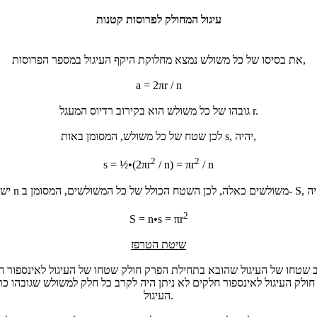
עיגול המחולק לפרוסות קטנות
את בסיסו של כל משולש נמצא מחלוקת היקף העיגול במספר הפרוסות,
a = 2πr / n
גובהו של כל משולש הוא בקירוב רדיוס המעגל r.
לכן שטח של כל משולש, המסומן באות s, יהיה,
2
2
s = ½•(2πr
/ n) = πr
/ n
2
S = n•s = πr
שיטת הטרפז
 שטחו של העיגול שהובא בתחילת הפרק חולק שטחו של העיגול לאינספור ח
חולק העיגול לאינספור חלקים לא ניתן היה לקרב כל חלק למשולש שגובהו כר
העיגול.