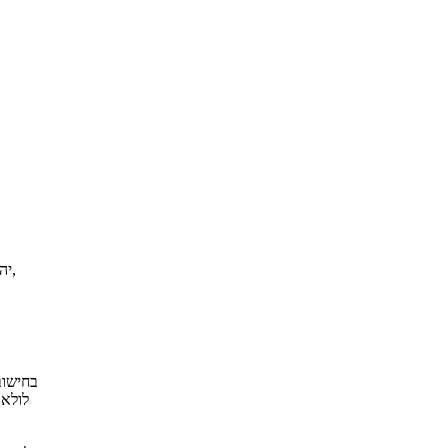
ישנם n משולשים כאלה, לכן השטח הכולל של כל המשולשים, המסומן ב- S, יהיה,
בחישוב
לולא 