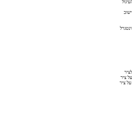
ישוב
נטגרל
 שתי
פזים בעלי רוחב זהה המונח על ציר x. רוחב
שרוחבו של כל