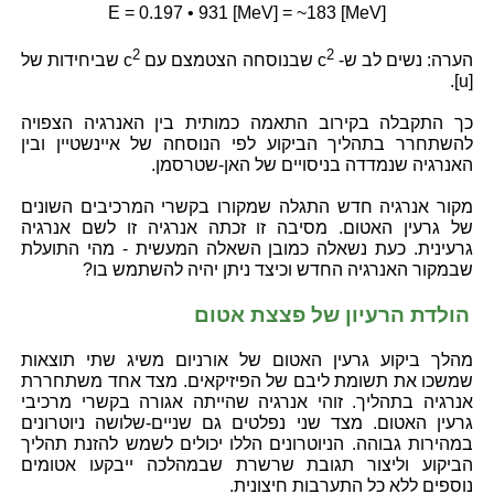
E = 0.197 • 931 [MeV] = ~183 [MeV]
2
2
הערה: נשים לב ש- c
שבנוסחה הצטמצם עם c
שביחידות של
[u].
כך התקבלה בקירוב התאמה כמותית בין האנרגיה הצפויה
להשתחרר בתהליך הביקוע לפי הנוסחה של איינשטיין ובין
האנרגיה שנמדדה בניסויים של האן-שטרסמן.
מקור אנרגיה חדש התגלה שמקורו בקשרי המרכיבים השונים
של גרעין האטום. מסיבה זו זכתה אנרגיה זו לשם אנרגיה
גרעינית. כעת נשאלה כמובן השאלה המעשית - מהי התועלת
שבמקור האנרגיה החדש וכיצד ניתן יהיה להשתמש בו?
הולדת הרעיון של פצצת אטום
מהלך ביקוע גרעין האטום של אורניום משיג שתי תוצאות
שמשכו את תשומת ליבם של הפיזיקאים. מצד אחד משתחררת
אנרגיה בתהליך. זוהי אנרגיה שהייתה אגורה בקשרי מרכיבי
גרעין האטום. מצד שני נפלטים גם שניים-שלושה ניוטרונים
במהירות גבוהה. הניוטרונים הללו יכולים לשמש להזנת תהליך
הביקוע וליצור תגובת שרשרת שבמהלכה ייבקעו אטומים
נוספים ללא כל התערבות חיצונית.