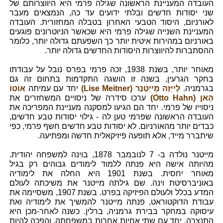
העובדה המעניינת הראשונה שגילה פרמי היא היווצרותם של
שני יסודות חדשים ובלתי ידועים עד כה, הנמצאים מעבר
לאורניום, היסוד הטבעי האחרון בטבלה המחזורית. העובדה
המעניינת השנייה שגילה פרמי היא שכאשר הניוטרונים פוגעים
באורניום במהירות איטית יותר כך השפעתם גדולה יותר, כלומר
ההסתברות להיווצרות היסודות החדשים גדולה יותר.
מאוחר יותר, בשנת 1938, זכה פרמי בפרס נובל על עבודתו
בחקר הגרעין. בשנה זו הושגה התקדמות בתחום זה גם
בגרמניה.
לָייְזַה מָייְטְנֶר (Lise Meitner)
יחד עם עמיתה
אוֹטוֹ
הַאן (Otto Hahn)
ערכו סידרה של ניסויים המשחזרים את
ניסוייו של פרמי. יחד הם הגיעו למסקנה מעניינת המפריכה את
העובדה הראשונה שפרמי טען לה - גילוי יסודות טבע חדשים,
כבדים יותר מהאורניום. לא יסודות טבע חדשים חשף פרמי, כפי
שיתברר מייד, אלא תופעה פיזיקאלית חדשה ומפתיעה.
מייטנר נולדה ב- 7 לנובמבר 1878, בוינה למשפחה יהודית.
מהיותה אישה היא פנתה ללמוד לימודים גבוהים רק בגיל
מאוחר יחסית. בשנת 1901 היא החלה את לימודיה
באוניברסיטת וינה. שם גילתה מייטנר את משיכתה לעולם
המדע בכלל ולעולם הפיזיקה בפרט. בשנת 1907, משסיימה את
עבודת הדוקטוראט, פנתה מייטנר להמשיך את לימודיה ואת
עיסוקה במחקר בבירת גרמניה, ברלין. כשנה לאחר-מכן היא
התנצרה, יחד עם שתי אחיות אחרות במשפחתה, והפכה להיות