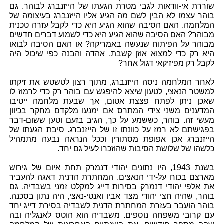
שוררת אי-וודאות לגבי מטרת הגעתו של הייזנברג לבוהר. גם
בוהר עצמו לא הבין לשם מה הגיע אליו הייזנברג בעיצומה של
המלחמה. האם הסיבה שהוא הגיע היא כדי לקבל עזרה טכנית
מבוהר? האם הסיבה שהוא הגיע היא כדי לשמוע דברים חדשים
מבוהר על הפיתוח שנעשה באמריקה? או האם הסיבה לבואו
היא רק כדי למצוא אוזן קשבת, אהדה והבנה כפי שיכול היה
לקבל רק מפיזיקאי דגול אחר?
לאחר המלחמה ניסה הייזנברג, מתוך רצון לטשטש את זיקתו
למשטר הנאצי, לטעון שיצא להיפגש עם בוהר רק כדי לרמוז לו
שאכן ניתן לפתח פצצת אטום, אך שבעת מלחמה ייטיבו
המדענים משני צידי המתרס אם ימנעו מלקדם מחקר בכיוון
מעשי זה. בוהר, כששמע על כך, הגיב בזעם וטען ששום-דבר
בפגישתם לא רמז על כוונתו זו של הייזנברג. סיבת הגעתו של
הייזנברג אכן אפופת מסתורין וככל הנראה נבעה מתמהיל
כלשהו של שלושת הסיבות שהוזכרו לעיל גם יחד.
בשנת 1943, היו נתונים יהודי דנמרק תחת איום של גירוש
מארצם בכוח על-ידי הנאצים. המחתרת הדנית דאגה להעביר
את אלפי יהודי דנמרק בסירות דייג למקלט זמני בשבדיה. גם
בוהר, שהיה חצי יהודי מצד אביו ואנטי-נאצי, היה נתון בסכנה.
בוהר הועבר בעזרת המחתרת הדנית לשבדיה בסירת דייג יחד
עם קרובי משפחה נוספים. משבדיה הוא הוטס לאנגליה ובה