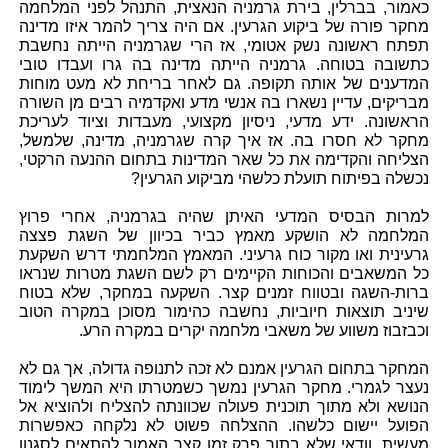
כאמור, בברלין, בירת גרמניה הנאצית, התנהל לפני המלחמה
מחקר פורה של ביקוע הגרעין. אם היה צריך להמר איזו מדינה
תפתח ראשונה נשק אטומי, אז הרי שגרמניה הייתה נחשבת
כתשובה בטוחה. גרמניה הייתה מדינה בה גרו ועבדו טובי
המדענים של אותה תקופה. גם לאחר בריחת לא מעט מוחות
מבריקים, עדיין נשארו בה אנשי מדע ואקדמיה רבים מן השורה
הראשונה. ידע מדעי, ניסיון מקצועי, מעבדות וציוד לעריכת
מחקר לא חסרו בה. אז איך קרה שגרמניה, מדינה, שלמשל,
הצליחה והקדימה את כל שאר המדינות בתחום ההנעה הרקטי,
נכשלה בפיתוח תועלת כלשהי מביקוע הגרעין?
למרות הבסיס המדעי האיתן שהיה בגרמניה, אחרי פרוץ
המלחמה לא הושקע מאמץ כביר בכיוון של השגת פצצה
גרעינית ואו מקור כוח גרעיני. המאמץ המלחמתי דרש השקעת
כל המשאבים והכוחות הקיימים רק לשם השגת מטרות שנראו
ברות-השגה ובטווח זמנים קצר. השקעה במחקר, שלא בטוח
שיניב תוצאות חיוביות, נחשבה כהימור מסוכן במקרה הטוב
וכבזבוז משווע של משאבי מלחמה יקרים במקרה הרע.
המחקר בתחום הגרעין אמנם לא זכה לתנופה גדולה, אך גם לא
נעצר לגמרי. מחקר הגרעין נמשך כשמטרתו היא המשך לימוד
הנושא ולא מתוך תוכנית פעולה שכוונתה להצליח ולהוציא אל
הפועל יישום כלשהו. ההצלחה פשוט לא נלקחה כאפשרות
מעשית, וודאי שלא בתוך פרק זמן קצר האמור להתאים לסגנון