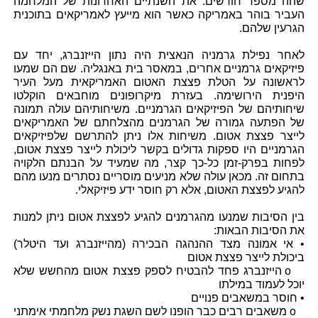
שהה מספר חודשים. את השנתיים האחרונות של המלחמה
העביר בוהר באמריקה כאשר הוא מייעץ לאמריקאים בתוכנית
הגרעין שלהם.
לאחר נפילת גרמניה הנאצית היה נתון הייזנברג, יחד עם
פיזיקאים גרמניים אחרים, במאסר בית באנגליה. שם הם שמעו
לראשונה על הטלת פצצת האטום האמריקאית מעל העיר
היפנית הירושימה. בעזרת מיקרופונים מוחבאים הוקלטו
שיחותיהם של הפיזיקאים הגרמניים. משיחותיהם עולה תמונה
של הפתעה גמורה של הגרמנים מהצלחתם של האמריקאים
לייצר פצצת אטום. משיחות אלו ניתן להתרשם שלפיזיקאים
הגרמניים היו ספקות גדולים בקשר ליכולת לייצר פצצת אטום,
לפחות בפרק-זמן כל-כך קצר, מה שמעיד על הבנתם הלקויה
בתחום זה. מכאן עולה שלא מניעים מוסריים נסתרים מנעו מהם
להגיע לפצצת האטום, אלא רק חוסר ידע פיזיקאלי.
בין הסיבות שמנעו מהגרמנים להגיע לפצצת אטום ניתן למנות
את הסיבות הבאות:
• אי אמונה מצד ההנהגה הבכירה (מהייזנברג ועד היטלר)
ביכולת לייצר פצצת אטום
o הייזנברג פחד להבטיח לספק פצצת אטום מהחשש שלא
יוכל לעמוד במילתו
• חוסר במשאבים פנויים
o משאבים רבים כבר הופנו לשם השגת נשק מלחמתי אימתני