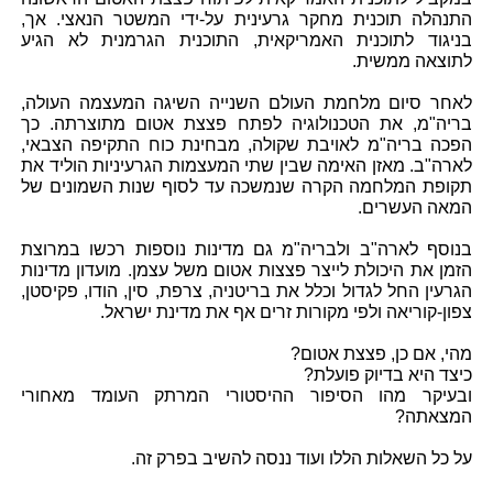
התנהלה תוכנית מחקר גרעינית על-ידי המשטר הנאצי. אך,
בניגוד לתוכנית האמריקאית, התוכנית הגרמנית לא הגיע
לתוצאה ממשית.
לאחר סיום מלחמת העולם השנייה השיגה המעצמה העולה,
בריה"מ, את הטכנולוגיה לפתח פצצת אטום מתוצרתה. כך
הפכה בריה"מ לאויבת שקולה, מבחינת כוח התקיפה הצבאי,
לארה"ב. מאזן האימה שבין שתי המעצמות הגרעיניות הוליד את
תקופת המלחמה הקרה שנמשכה עד לסוף שנות השמונים של
המאה העשרים.
בנוסף לארה"ב ולבריה"מ גם מדינות נוספות רכשו במרוצת
הזמן את היכולת לייצר פצצות אטום משל עצמן. מועדון מדינות
הגרעין החל לגדול וכלל את בריטניה, צרפת, סין, הודו, פקיסטן,
צפון-קוריאה ולפי מקורות זרים אף את מדינת ישראל.
מהי, אם כן, פצצת אטום?
כיצד היא בדיוק פועלת?
ובעיקר מהו הסיפור ההיסטורי המרתק העומד מאחורי
המצאתה?
על כל השאלות הללו ועוד ננסה להשיב בפרק זה.