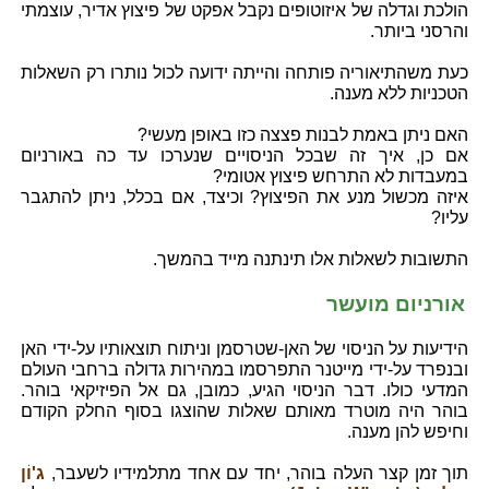
הולכת וגדלה של איזוטופים נקבל אפקט של פיצוץ אדיר, עוצמתי
והרסני ביותר.
כעת משהתיאוריה פותחה והייתה ידועה לכול נותרו רק השאלות
הטכניות ללא מענה.
האם ניתן באמת לבנות פצצה כזו באופן מעשי?
אם כן, איך זה שבכל הניסויים שנערכו עד כה באורניום
במעבדות לא התרחש פיצוץ אטומי?
איזה מכשול מנע את הפיצוץ? וכיצד, אם בכלל, ניתן להתגבר
עליו?
התשובות לשאלות אלו תינתנה מייד בהמשך.
אורניום מועשר
הידיעות על הניסוי של האן-שטרסמן וניתוח תוצאותיו על-ידי האן
ובנפרד על-ידי מייטנר התפרסמו במהירות גדולה ברחבי העולם
המדעי כולו. דבר הניסוי הגיע, כמובן, גם אל הפיזיקאי בוהר.
בוהר היה מוטרד מאותם שאלות שהוצגו בסוף החלק הקודם
וחיפש להן מענה.
תוך זמן קצר העלה בוהר, יחד עם אחד מתלמידיו לשעבר,
ג'וֹן