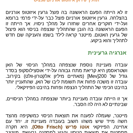
זו לא הייתה הפעם הראשונה בה פוצל גרעין איזוטופ אורניום
בהצלחה. גרעין איזוטופ אורניום פוצל כבר על-ידי פרמי ברומא
ועל-ידי חוקרים אחרים שחזרו על מהלך ניסויו. אך הייתה זו
הפעם הראשונה בה הובן שהתהליך שנצפה בניסוי הוא פיצול
של גרעין האטום. מייטנר קראה לילד בשמו והעניקה שם חדש
לתהליך והוא ביקוע.
אנרגיה גרעינית
עובדה מעניינת נוספת שנצפתה במהלך הניסוי של האן
ושטראסמן היא קריאת מתח גבוהה על-ידי אוסצילוסקופ בסדר
גודל של 200[Mev] (מאתיים מיליון אלקטרון-וולט) בקירוב.
עובדה זו משכה פחות את תשומת ליבו של האן, שהתעניין יותר
בהיבט הכימי של התהליך הנצפה ופחות בהיבט הפיזיקאלי.
אך זו הייתה עובדה מעניינת ביותר שנצפתה במהלך הניסויים,
שבינתיים לא היה לה הסבר.
מייטנר, שעמלה לפענח את תוצאות הניסוי כמשקיפה מהצד
חשה מייד שיש משהו חשוב בעובדה מעניינת זו. יחד עם
אחיינה, הפיזיקאי
אוֹטוֹ פְריש (Otto Frisch)
, היא חקרה
מתמטית את תוצאות הניסוי והגיע למסקנה נרעשת. מייטנר