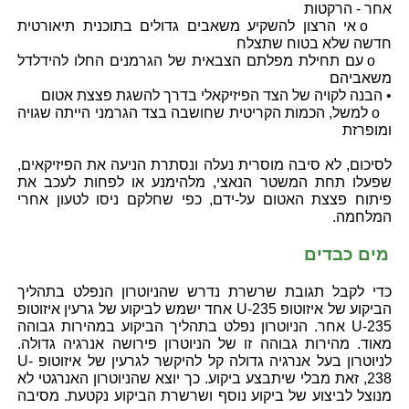
אחר - הרקטות
o אי הרצון להשקיע משאבים גדולים בתוכנית תיאורטית
חדשה שלא בטוח שתצלח
o עם תחילת מפלתם הצבאית של הגרמנים החלו להידלדל
משאביהם
• הבנה לקויה של הצד הפיזיקאלי בדרך להשגת פצצת אטום
o למשל, הכמות הקריטית שחושבה בצד הגרמני הייתה שגויה
ומופרזת
לסיכום, לא סיבה מוסרית נעלה ונסתרת הניעה את הפיזיקאים,
שפעלו תחת המשטר הנאצי, מלהימנע או לפחות לעכב את
פיתוח פצצת האטום על-ידם, כפי שחלקם ניסו לטעון אחרי
המלחמה.
מים כבדים
כדי לקבל תגובת שרשרת נדרש שהניוטרון הנפלט בתהליך
הביקוע של איזוטופ U-235 אחד ישמש לביקוע של גרעין איזוטופ
U-235 אחר. הניוטרון נפלט בתהליך הביקוע במהירות גבוהה
מאוד. מהירות גבוהה זו של הניוטרון פירושה אנרגיה גדולה.
לניוטרון בעל אנרגיה גדולה קל להיקשר לגרעין של איזוטופ U-
238, זאת מבלי שיתבצע ביקוע. כך יוצא שהניוטרון האנרגטי לא
מנוצל לביצוע של ביקוע נוסף ושרשרת הביקוע נקטעת. מסיבה