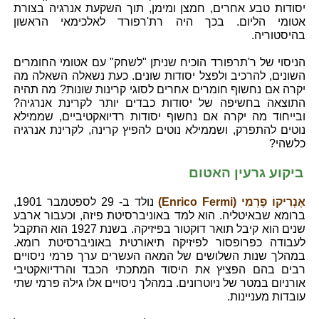
יסודות טבע אחרים, חמצן ומימן, תוך השקעת אנרגיה בצורת
אטומי הליום. בכך היה רת'רפורד לאלכימאי הראשון
בהיסטוריה.
הניסוי של ר'תרפורד הוכיח שניתן "לשחק" עם אטומי החומרים
השונים, להרכיב ולפצל יסודות שונים. כעת נשאלה השאלה מה
יקרה אם נחשוף חומרים אחרים לסוגי קרינות שונות? מה תהיה
התוצאה בחשיפה של יסודות כבדים יותר לקרינת אנרגיה?
ובייחוד מה יקרה אם נחשוף יסודות רדיואקטיביים, שממילא
נוטים להתפרק, ושממילא נוטים להפיץ קרינה, לקרינת אנרגיה
כלשהי?
ביקוע גרעין האטום
אֶנְרִיקוֹ פֶרְמִי (Enrico Fermi)
נולד ב- 29 לספטמבר 1901,
ברומא שבאיטליה. הוא למד באוניברסיטת פיזה, וכעבור ארבע
שנים הוא קיבל תואר דוקטור בפיזיקה. בשנת 1927 הוא התקבל
לעבודה כפרופסור לפיזיקה תיאורטית באוניברסיטת רומא.
במהלך שנות השלושים של המאה העשרים ערך פרמי ניסויים
רבים בהם הפציץ את היסוד המתכתי הכבד והרדיואקטיבי
אורניום במטר של ניוטרונים. במהלך ניסויים אלו גילה פרמי שתי
עובדות מעניינות.