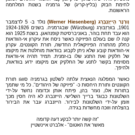
לחימת הבזק (בליץ-קריג) של גרמניה בשנות המלחמה
הראשונות.
וֶורְנֶר הָייְזֶנְבֵּרְג (Werner Hiesenberg)
נולד ב- 5 לדצמבר
1901, בווּרְזְבּוּרְג (Würzburg) שבגרמניה. בשנים 1924-1926
הוא עבד תחת בוהר, באוניברסיטת קופנהאגן. בשנת 1925 הוא
קנה לו שם בעולם הפיזיקה כאשר ניסח את עיקרון אי-הוודאות
כחלק מהתורה הפיזיקאלית החדשה, תורת הקוונטים. עקרון
אי-הוודאות קובע שלא ניתן לקבוע בוודאות מוחלטת את מיקומו
של חלקיק ואת התנע שלו בו-זמנית. תמיד תהיה אי-וודאות
מסוימת בקשר לתנע של החלקיק אם מיקומו ידוע בוודאות,
ולהיפך.
כאשר המפלגה הנאצית עלתה לשלטון בגרמניה סווגו תורת
הקוונטים ותורת היחסות כ- "פיזיקה של היהודים". כל מי שתמך
בתורות אלו, נעזר בהן, פיתח אותן וכדומה נחשד על-ידי
השלטונות כבוגד ברייך השלישי. הייזנברג לא היה חסין מכך
וזומן על-ידי השלטונות לבירור. הייזנברג עבר את הבירור
בהצלחה וזוכה מחשדות בגידה.
"זה קשה יותר לבקע דעה קדומה
מאשר את האטום" - אלברט איינשטיין