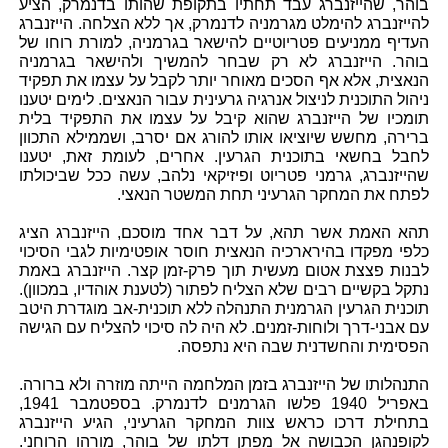
בוהר, שהייזנברג עבד תחתיו בתקופת שהותו בדנמרק, הציע
להייזנברג להימלט מגרמניה לדנמרק, אך ללא הצלחה. הייזנברג
העדיף ממניעים פטריוטיים להישאר בגרמניה, למורת רוחו של
בוהר. הייזנברג לא רק שבחר להמשיך ולהישאר בגרמניה
הנאצית, אלא אף הסכים מאוחר יותר לקבל על עצמו את תפקיד
ניהול התוכנית לניצול אנרגיה גרעינית עבור הנאצים. לימים יטענו
תומכיו של הייזנברג שהוא קיבל על עצמו את התפקיד בלית
ברירה, מחשש שיוציאו אותו להורג אם יסרב, ושממילא התכוון
לחבל בחשאי בתוכנית הגרעין. אחרים, לעומת זאת, יטענו
שהייזנברג, גרמני פטריוט ופיזיקאי נלהב, עשה ככל שביכולתו
לפתח את המחקר הגרעיני תחת המשטר הנאצי.
תהא האמת אשר תהא, על דבר אחד מוסכם, הייזנברג הציג
כלפי מפקדו בהירארכיה הנאצית חוסר אופטימיות לגבי הסיכוי
לבנות פצצת אטום מעשית תוך פרק-זמן קצר. הייזנברג באמת
נתקל בקשיים רבים שלא הצליח לפתור (לטענת אוהדיו, במכוון).
תוכנית הגרעין הגרמנית התנהלה ללא תוכנית-אב מוגדרת היטב
עם אבני-דרך ולוחות-זמנים. לא היה לה סיכוי להצליח עם הגישה
הפסימית והחשדנית שבה היא נתפסה.
התנהלותו של הייזנברג בזמן המלחמה הייתה מוזרה ולא ברורה.
באפריל 1940 פלשו הגרמנים לדנמרק. בספטמבר 1941,
בתחילת דרכו כראש צוות המחקר הגרעיני, הגיע הייזנברג
לקופנהגן הכבושה אל מפתן דלתו של בוהר, מורהו הרוחני.