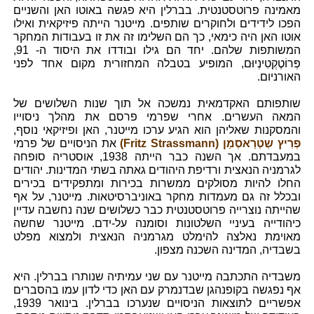
מאמינה פרוטסטנטית. בברלין היא פגשה באוטו האן והשניים
הפכו לידידים ולחוקרים שותפים. מייטנר הייתה פיזיקאית ואילו
אוטו האן היה כימאי, כך הם השלימו זה את זו בעבודות המחקר
המשותפות שלהם. יחד הם גילו ובודדו את היסוד ה- 91,
פְּרוֹטֶקְטִינְיוּם, המופיע בטבלה המחזורית מקום אחד לפני
האורניום.
שותפותם האקדמאית נמשכה אל תוך שנות השלושים של
המאה העשרים. אחרי שפרמי פרסם את מהלך ניסוייו
והמסקנות שאליהן הוא הגיע ערכו מייטנר, האן ופיזיקאי נוסף,
פְרִיץ שְטְרַאסְמַן (Fritz Strassmann)
את הניסויים של פרמי
במעבדתם. אך השנה כבר הייתה 1938, אוסטריה סופחה
לגרמניה הנאצית ורדיפת היהודים גאתה בשתי המדינות. יהודים
החלו להיות מסולקים ממשרות בכירות ומתפקידים בכירים
ובכלל זה גם מעמדות מחקר באוניברסיטאות. מייטנר, על אף
שהייתה נוצרייה פרוטסטנטית כבר כשלושים שנה נחשבה עדיין
כיהודייה בעיניי השלטונות וסומנה על-ידם. מייטנר שחשה
מאוימת נאלצה להימלט מגרמניה הנאצית ולמצוא מפלט
בשבדיה, המדינה השכנה מצפון.
משבדיה התכתבה מייטנר עם שני עמיתיה שנותרו בברלין. היא
אף נפגשה בקופנהגן שבדנמרק עם האן כדי לדון עמו בהסברים
אפשריים לתוצאות הניסויים שנערכו בברלין. בינואר 1939,