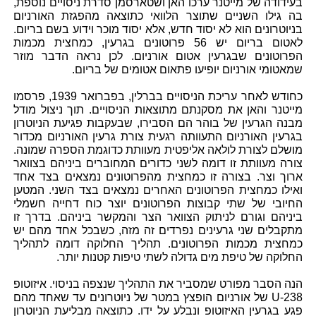
בעידודה של מייטנר ערכו האן ושטארסמן סדרת ניסויים נוספת,
בה גילו השניים שתוצר הלוואי כתוצאה מהפגזת האורניום
בניוטרונים הוא לא יסוד חדש, אלא יסוד מוכר וידוע בשם בריום.
לאטום בריום יש 56 פרוטונים בגרעין, כמחצית מכמות
הפרוטונים שבגרעין אטום אורניום. לכן נראה הדבר מוזר
שמאטומי אורניום יופיעו פתאום אטומים של בריום.
כחודש לאחר עריכת הניסויים בברלין, בפברואר 1939, פרסמו
מייטנר והאן את מסקנתם מתוצאות הניסויים. תוך ניצול מודל
מבנה הגרעין של בוהר הם הסבירו, שבעקבות פגיעת הניוטרון
בגרעין האורניום התעוותה רגעית צורת גרעין האורניום מכדור
מושלם לצורת לולאה אליפטית מעוותת כדוגמת הספרה שמונה.
צורה מעוותת זו דומה לשני כדורים המחוברים ביניהם בצוואר
ארוך וצר. בצורה זו כמחצית מהפרוטונים נמצאים בצד אחד
ואילו כמחצית הפרוטונים האחרים נמצאים בצד השני. המטען
החיובי של שתי קבוצות הפרוטונים יוצר כוח דחייה חשמלי
ביניהם וגורם לניתוק הצוואר הצר והמקשר ביניהם. בדרך זו
מתקבלים שני גרעינים נפרדים זה מזה, כשבכל אחד מהם יש
כמחצית מכמות הפרוטונים. תהליך החלוקה דומה לתהליך
החלוקה של טיפת מים גדולה לשתי טיפות קטנות יותר.
הנה הסבר מפורט שמסביר את התהליך שנצפה בניסוי. איזוטופ
U-238 של אורניום הופצץ במטר של ניוטרונים עד שאחד מהם
פגע בגרעין האיזוטופ ונבלע על ידו. כתוצאה מבליעת הניוטרון