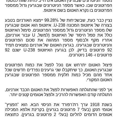
מספר הניוטרונים שבגרעין האטום אינו חייב להיות שווה למספר
הפרוטונים שבו. כאשר מספר הניוטרונים שבגרעין גדול ממספר
הפרוטונים בו נקרא האטום בשם איזוטופ.
נציין כבר כעת, שבשכיחות של 99.28% יימצא האורניום בטבע
בצורה של איזוטופ המכונה U-238. איזוטופ הוא אטום שבגרעין
שלו מספר הניוטרונים גדול ממספר הפרוטונים. סימול האיזוטופ
כולל את סמל היסוד של האיזוטופ (למשל, U עבור אורניום),
אחריו מקף ולבסוף מספר המהווה את סכום הפרוטונים
והניוטרונים שבגרעינו. בגרעין האטום של אורניום נמצאים תמיד
92 פרוטונים בדיוק. לכן בגרעין האיזוטופ U-238 ישנם 92
פרוטונים ו- 146 ניוטרונים.
פיצול האטום יתרחש אם נוכל לפצל את כמות הפרוטונים
שבגרעין האטום, כך שיתקבלו שני גרעינים נפרדים חדשים שכל
אחד מהם מכיל כמות חלקית ממספר הפרוטונים שבגרעין
האטום המקורי.
אך לפני שהתגלתה האפשרות לפצל את האטום הכבד אורניום,
התגלתה קודם האפשרות להרכיב ולפצל אטומים קטנים יותר.
בשנת 1918 ערך רת'רפורד את הניסוי הבא. הוא "הפציץ"
אטומי חנקן (בעלי 7 פרוטונים בגרעין) בקרינת אלפא המכילה
אטומים הדומים להליום (בעלי 2 פרוטונים בגרעין). כתוצאה