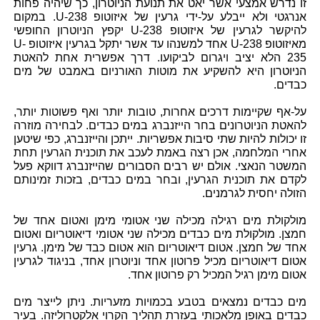
זו נדרש אמצעי אשר יאט את תנועת הניוטרון, כך שיהיה פחות
אנרגטי ולא ייבלע על-ידי גרעין של איזוטופ U-238. במקום
להיקשר לגרעין של איזוטופ U-238 יקפץ הניוטרון החופשי
מאיזוטופ U-238 אחד למשנהו עד אשר יתקל בגרעין איזוטופ U-
235 הלא יציב ויגרום לביקועו. דרך אפשרית אחת להאטת
הניוטרון היא להשקיע את מוטות האורניום באמבט של מים
כבדים.
על-אף שקיימות דרכים אחרות, טובות יותר ואף פשוטות יותר,
להאטת הניוטרונים בחר הייזנברג במים כבדים. לבחירה מוזרה
זו יכולות להיות שתי סיבות אפשריות. ייתכן והייזנברג, כפי שיטען
אחרי המלחמה, אכן רצה באמת לעכב את תוכנית הגרעין תחת
המשטר הנאצי. אולם יש רבים הסבורים שהייזנברג דווקא פעל
לקדם את תוכנית הגרעין, ובחר במים כבדים, בזכות זמינותם
הזולה יחסית לגרמנים.
מולקולת מים רגילה מכילה שני אטומי מימן ואטום אחד של
חמצן. מולקולת מים כבדים מכילה שני אטומי דיאוטריום ואטום
אחד של חמצן. אטום דיאוטריום הוא אטום כבד של מימן. גרעין
אטום דיאוטריום מכיל פרוטון אחד וניוטרון אחד, בניגוד לגרעין
אטום מימן רגיל המכיל רק פרוטון אחד.
מים כבדים נמצאים בטבע בכמויות מזעריות. ניתן לייצר מים
כבדים באופן מלאכותי בעזרת תהליך הקרוי אלקטרוליזה. בעיר