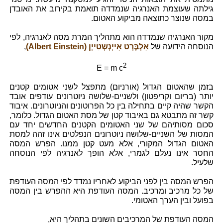
גילתה שעוצמת האנרגיה שנמדדה תואמת בקירוב את האובדן
במסה שנוצר כתוצאה מביקוע האטום.
מקור האנרגיה שנמדדה הוא מתהליך המרת מסה לאנרגיה, לפי
הנוסחה הידועה של
אָלְבֶּרְט אָייְנְשְטַייְן (Albert Einstein)
,
2
E = m c
בזמן שהאטום הגדול (אורניום) מתפצל לשני אטומים קטנים
יותר (בריום וקריפטון) ולשניים-שלושה ניוטרונים עודפים אובד
הקשר שהיה קיים בתחילה בין כל הפרוטונים והניוטרונים. איבוד
קשר זה מתבטא גם באיבוד קטן של מסת האטום הגדול. כלומר,
סכום מסותיהם של שני האטומים הקטנים החדשים יחד עם
המסות של השניים-שלושה ניוטרונים הנפלטים אינו זהה למסת
האטום הגדול המקורי, אלא מעט קטן ממנו. הפרש המסה
החסר אינו נעלם לגמרי, אלא הופך לאנרגיה לפי הנוסחה
שלעיל.
הפרש המסה בין לפני הביקוע לאחריו נמדד לפי המסה העודפת
של כל מרכיב ומרכיב. המסה העודפת היא ההפרש בין המסה
בפועל ובין הערך האטומי.
המסה העודפת של המרכיבים השונים בתהליך היא,