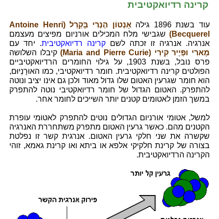
קרינה רדיואקטיבית
עוד בשנת 1896 גילה
אָנְטוֹן הֶנְרִי בָּקַרֵל (Antoine Henri
Becquerel)
שגבישי מלח המכילים אורניום מפיצים מעצמם
אנרגיה. אנרגיה זו זכתה לשם
קרינה רדיואקטיבית
. יחד עם
מָארִי ופְּיֶיר קִירִי (Maria and Pierre Curie)
קיבלו השלושה
פרס נובל, בשנת 1903, על גילוי החומרים הרדיואקטיביים
הפולטים קרינה רדיואקטיבית. חומר רדיואקטיבי, כמו האוּרָנְיוּם,
הוא חומר שגרעין האטום שלו גדול מאוד ולכן גם אינו יציב ונוטה
להתפרק. האטום הגדול של חומר רדיואקטיבי נוטה להתפרק
במשך הזמן לאטומים קטנים יותר השייכים לחומר אחר.
למשל, אטומי אורניום הגדולים נוטים להתפרק לאטומי עופרת
הקטנים מהם. כאשר גרעין האטום מתפרק משתחררת האנרגיה
שקשרה את שני חלקי גרעין האטום. אנרגית קשר זו נפלטת
בצורה של קרינת חלקיקי אלפא או ביתא ואו קרינת גאמא, זוהי
הקרינה הרדיואקטיבית.