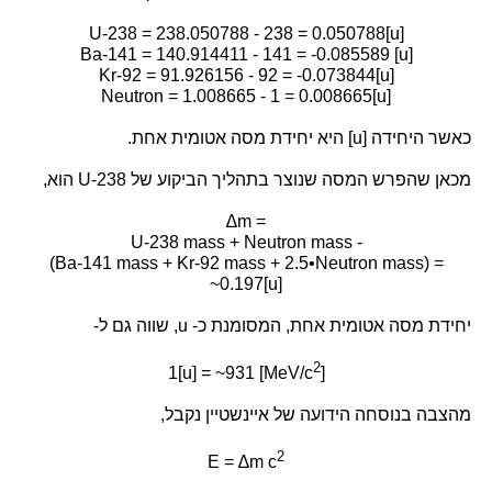
U-238 = 238.050788 - 238 = 0.050788[u]
Ba-141 = 140.914411 - 141 = -0.085589 [u]
Kr-92 = 91.926156 - 92 = -0.073844[u]
Neutron = 1.008665 - 1 = 0.008665[u]
כאשר היחידה [u] היא יחידת מסה אטומית אחת.
מכאן שהפרש המסה שנוצר בתהליך הביקוע של U-238 הוא,
∆m =
U-238 mass + Neutron mass -
(Ba-141 mass + Kr-92 mass + 2.5•Neutron mass) =
~0.197[u]
יחידת מסה אטומית אחת, המסומנת כ- u, שווה גם ל-
2
1[u] = ~931 [MeV/c
]
מהצבה בנוסחה הידועה של איינשטיין נקבל,
2
E = ∆m c