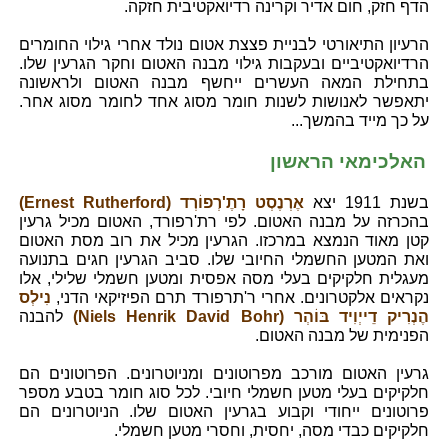
הדף חזק, חום אדיר וקרינה רדיואקטיבית חזקה.
הרעיון התיאורטי לבניית פצצת אטום נולד אחרי גילוי החומרים
הרדיואקטיביים ובעקבות גילוי מבנה האטום וחקר הגרעין שלו.
בתחילת המאה העשרים ייחשף מבנה האטום ולראשונה
יתאפשר לאנושות לשנות חומר מסוג אחד לחומר מסוג אחר.
על כך מייד בהמשך...
האלכימאי הראשון
בשנת 1911 יצא
אֶרְנֶסְט רָתֶ'רְפוֹרְד (Ernest Rutherford)
בהכרזה על מבנה האטום. לפי רת'רפורד, האטום מכיל גרעין
קטן מאוד הנמצא במרכזו. הגרעין מכיל את רוב מסת האטום
ואת המטען החשמלי החיובי שלו. סביב הגרעין חגים בתנועה
מעגלית חלקיקים בעלי מסה אפסית ומטען חשמלי שלילי, אלו
נקראים אלקטרונים. אחרי ר'תרפורד תרם הפיזיקאי הדני,
נִילְס
הֶנְרִיק דֵייְוִיד בּוֹהְר (Niels Henrik David Bohr)
להבנה
הפנימית של מבנה האטום.
גרעין האטום מורכב מפרוטונים ומניוטרונים. הפרוטונים הם
חלקיקים בעלי מטען חשמלי חיובי. לכל סוג חומר בטבע מספר
פרוטונים ייחודי וקבוע בגרעין האטום שלו. הניוטרונים הם
חלקיקים כבדי מסה, יחסית, וחסרי מטען חשמלי.