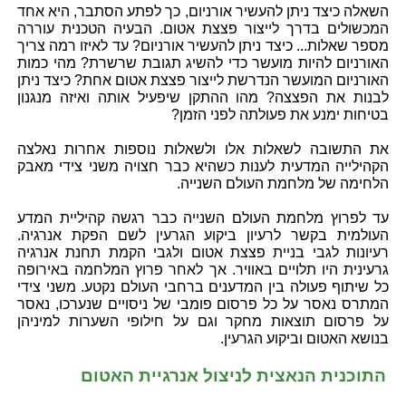
השאלה כיצד ניתן להעשיר אורניום, כך לפתע הסתבר, היא אחד
המכשולים בדרך לייצור פצצת אטום. הבעיה הטכנית עוררה
מספר שאלות... כיצד ניתן להעשיר אורניום? עד לאיזו רמה צריך
האורניום להיות מועשר כדי להשיג תגובת שרשרת? מהי כמות
האורניום המועשר הנדרשת לייצור פצצת אטום אחת? כיצד ניתן
לבנות את הפצצה? מהו ההתקן שיפעיל אותה ואיזה מנגנון
בטיחות ימנע את פעולתה לפני הזמן?
את התשובה לשאלות אלו ולשאלות נוספות אחרות נאלצה
הקהילייה המדעית לענות כשהיא כבר חצויה משני צידי מאבק
הלחימה של מלחמת העולם השנייה.
עד לפרוץ מלחמת העולם השנייה כבר רגשה קהיליית המדע
העולמית בקשר לרעיון ביקוע הגרעין לשם הפקת אנרגיה.
רעיונות לגבי בניית פצצת אטום ולגבי הקמת תחנת אנרגיה
גרעינית היו תלויים באוויר. אך לאחר פרוץ המלחמה באירופה
כל שיתוף פעולה בין המדענים ברחבי העולם נקטע. משני צידי
המתרס נאסר על כל פרסום פומבי של ניסויים שנערכו, נאסר
על פרסום תוצאות מחקר וגם על חילופי השערות למיניהן
בנושא האטום וביקוע הגרעין.
התוכנית הנאצית לניצול אנרגיית האטום