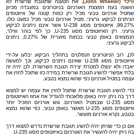
ווִילֶר (John Wheeler)
, את הטענה שתגובת שרשרת לא
הושגה בעת הפצצת האורניום בניוטרונים במעבדה מכיוון
שמטיל אורניום טבעי מכיל רק כמות קטנה של איזוטופים
הניתנים לביקוע גרעיני. מטיל אורניום טבעי מכיל כמעט כולו,
99.27%, איזוטופים מסוג U-238 אשר אינם ניתנים לביקוע
גרעיני. רק האיזוטופים מסוג U-235, כך לפי בוהר וווילר,
הנמצאים באופן טבעי בכמות מזערית של 0.27%, ניתנים
לביקוע גרעיני.
לכן, רוב הניוטרונים הנפלטים בתהליך הביקוע יבלעו על-ידי
איזוטופים מסוג U-238 שאינם ניתנים לביקוע, וכך למעשה
יאבדו ולא ינוצלו למטרת יצירת תגובת השרשרת. לכן יהיה זה
בלתי אפשרי להשיג תגובת שרשרת במידה כזו שתוכל להזין את
עצמה במטיל אורניום כפי שהוא נמצא בטבע.
כדי להשיג תגובת שרשרת שתוכל להזין את עצמה יש למצוא
דרך בה ניתן יהיה באופן מלאכותי להגדיל את אחוז האיזוטופים
מסוג U-235 שבמטיל האורניום. גוש אורניום המכיל יותר
איזוטופים מסוג U-235 מאשר באופן טבעי, כפי שהוא נמצא
בטבע, נקרא אורניום מועשר.
אם כן כדי שניתן יהיה להשיג תגובת שרשרת נדרש למצוא דרך
בה ניתן יהיה להעשיר את האורניום באיזוטופים מסוג U-235.