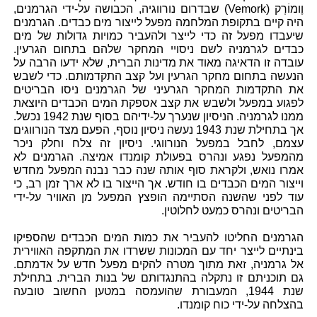
וֶומוֹרְק (Vemork) שבדרום נורווגיה, הכבושה על-ידי הגרמנים,
היה קיים בתקופת המלחמה מפעל לייצור מים כבדים. הגרמנים
שיעבדו מפעל זה כדי לייצר ולהעביר כמויות גדולות של מים
כבדים לגרמניה לשם ניסויי המחקר שלהם בתחום הגרעין.
עובדה זו הדאיגה מאוד את מדינות הברית, שלא ידעו הרבה על
הנעשה בתחום מחקר הגרעין ועל קצב התקדמותם. כדי לשבש
את התקדמות המחקר הגרעיני של הגרמנים ניסו הבריטים
לפגוע במפעל ולשבש את קצב אספקת המים הכבדים היוצאת
ממנו לגרמניה. הניסיון שנערך על-ידיהם בסוף שנת 1942 נכשל.
אך בתחילת שנת 1943 נעשה ניסיון נוסף, הפעם מצד הנורווגים
עצמם, לחבל במפעל הנורווגי. ניסיון זה צלח וחלק ניכר
מהמפעל נפגע ונהרס בפעולת קומנדו אמיצה. הגרמנים לא
אמרו נואש, ולקראת סוף אותה שנה כבר נבנה המפעל מחדש
וייצור המים הכבדים בו חודש. אך הייצור בו לא ארך זמן רב, כי
עוד לפני שהשנה הסתיימה הופצץ המפעל מן האוויר על-ידי
הבריטים ונהרס כמעט לחלוטין.
הגרמנים החליטו להעביר את כמות המים הכבדים שהספיקו
בינתיים לייצר יחד עם המכונות ששרדו את המתקפה האווירית
אל גרמניה, זאת מתוך מטרה להקים מפעל חדש על אדמתם.
גם תוכניתם זו נתקלה בהתנגדותם של בנות הברית. בתחילת
שנת 1944, המעבורת שהועמסה במטען החשוב טובעה
בהצלחה על-ידי כוח קומנדו.