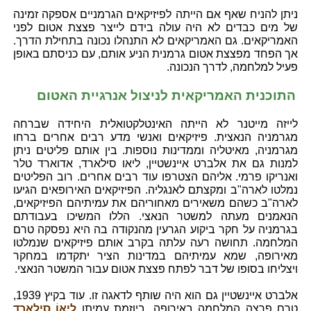
ניתן להניח שאף אם הייתה לפיזיקאים הגרמניים אספקה זמינה
של מים כבדים לא היה עולה בידם לייצר פצצת אטום לפני
האמריקאים. גם האמריקאים לא התנהלו נכונה בתחילת הדרך.
אך הפחד מפצצת אטום גרמנית הניע אותם, עם כניסתם באופן
פעיל למלחמה, לדרך הנכונה.
התוכנית האמריקאית לניצול אנרגיית האטום
לייזה מייטנר לא הייתה האינטלקטואלית היחידה שברחה
מגרמניה הנאצית. פיזיקאים ואנשי מדע רבים אחרים ברחו
מגרמניה, מאיטליה וממדינות נוספות. בין אותם פליטים ניתן
למנות גם את אלברט איינשטיין, ליאו סילארד, אדוארד טלר
ואנריקו פרמי. אליהם הצטרפו עוד רבים אחרים. רוב הפליטים
נמלטו לארה"ב ומקצתם לאנגליה. הפיזיקאים האירופאים הגיעו
לארה"ב כשהם משאירים מאחוריהם את עמיתיהם הפיזיקאים,
הנאמנים מעתה למשטר הנאצי. הללו המשיכו בעבודתם
בגרמניה על חקר ביקוע הגרעין מהנקודה בה היא נפסקה טרם
המלחמה. תחושה רעה עלתה בקרב אותם פיזיקאים שנמלטו
מאירופה, שמא עמיתיהם במדינות הציר יתקדמו במחקר
ויצליחו בסופו של דבר לפתח פצצת אטום עבור המשטר הנאצי.
אלברט איינשטיין גם הוא היה שותף לדאגה זו. עוד בקיץ 1939,
טרם פרצה המלחמה באירופה, ביוזמת עמיתו
לִיאוֹ סִילַארְד