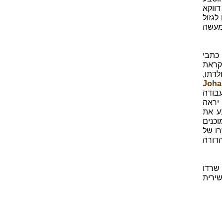
דווקא
לגזול
מעשה
 כתבי
קראת
לדתו,
פוּסְט (Johann
בודה
יראה
ע את
 המוכנים
רו של
דורה
שרדו
14 במחיר של כעשירית