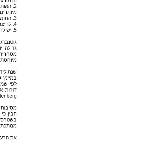
הן תודפס
2. האות
מיותרים
3. החומר עליו מדפיסים צריך להיות זול, אך גם מספיק איכותי.
4. לחיצת הנייר על האותיות חייבת להיות קצרה, מהירה ואחידה.
5. יש להימנע מלכלוך הנייר משאריות דיו כדי לקבל מוצר איכותי וראוי.
גוטנברג
גדולה י
מסחרית.
מיוחסת ל
במיינץ 
לפי שמו
tenberg.
הבין כי
בשטרסבו
ממתכת. בשנת 1436 הוא החל ב
את הרעי