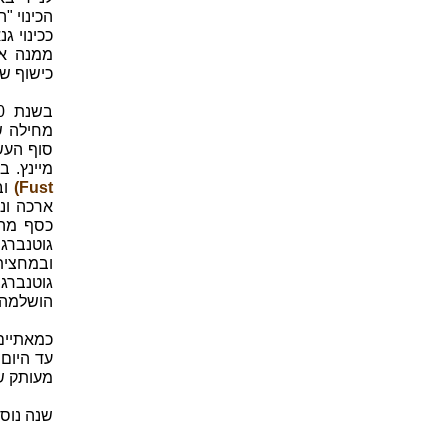
הכינוי "
ככינוי ג
ממנה את
כישוף שח
מחילה ש
סוף העש
מיינץ. בשנת 1450 גוטנברג לווה 
Fust)
ו
ארכה ונ
כסף מהש
ובמחצית
גוטנברג,
הושלמה 
כמאתיים
מעותק ש
שנה נוס