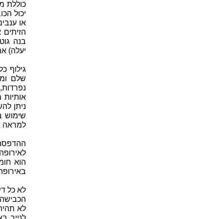
כוללת מ
יכול הכ
או ענבי
הזיתים א
בנה גוט
יעלה) את
גילוף כ
שלם ומא
נפרדות,
אותיות 
ניתן לה
שימוש ב
למראה א
ההדפסה 
לאירופה 
הוא חומר
באירופה
לא כל די
הכבישה 
לא תהיה
לנייר ב