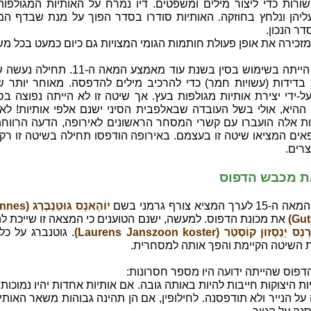
ורות כדי ליצור מילים ומשפטים. דיו נמרח על האותיות המגולפות,
ליהן ונלחץ בחוזקה. האותיות סודרו בסדר הפוך על מנת שבדף המ
דר הנכון.
מזכירה את אופן פעולת חותמות הגומי המצויות גם כיום כמעט בכל מש
שיטה זו הייתה בשימוש בסין בשנת עוד מאמצע המאה ה-11
 בדידות (עשויות חמר) כדי להרכיב מילים להדפסה. מאוחר יותר ש
-ידי יצירת אותיות מגולפות בעץ. אך שיטה זו לא הייתה נפוצה בס
ההיא, אולי בשל העובדה שבאלפבית הסיני ישנם אלפי אותיות! לא 
ת אלה הועברו עם קשרי המסחר הראשונים לאירופה, הדעה הרווחת
אים המציאו שיטה זו בעצמם. באירופה הודפסו תחילה בשיטה זו רק
רים.
 מכבש הדפוס
ך המציא צורף גרמני בשם
יוֹהַאנְס גוּטֵנְ
Gut
את מכונת הדפוס. למעשה, ישנם הטוענים כי המצאה זו שייכת לה
נְס יַנְסְזוּן קוֹסְטֵר (Laurens Janszoon koster)
. גוטנברג על כל
 השיטה הקיימת והפך אותה למסחרית.
דפוס שהייתה ידועה היו מספר חסרונות:
יות היצוקות חייבות להיות באותה גובה. אם אותיות אחדות יהיו נמוכות 
ל הנייר ולא תודפסנה. לחילופין, אם הן תהינה גבוהות משאר האותי