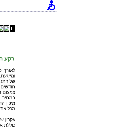
רקע הי
לאורך כ
ומייגעת
של התנ"ך
חודשים. 
צמצום ת
במחיר ש
מיכון ה
מכל את 
עקרון ש
כוללת או