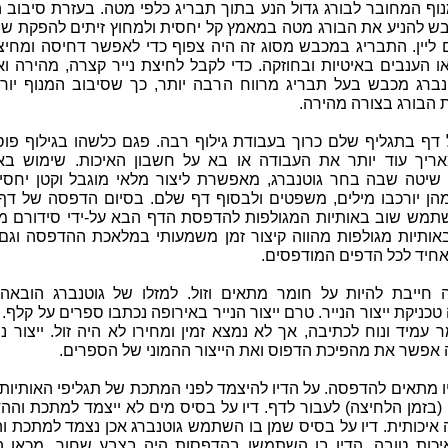
נוף המחובר לבורג גדול הנע בתוך תבריג כלפי מטה. בעזרת סיבוב 
ובש להניע את הבורג מטה במאמץ קל יחסית ולמחוץ זיתים להפקת שמ
ם ליין. התבריג במכבש מסוג זה היה צפוף כדי לאפשר דחיסה ומחי
ו הענבים באיטיות ובחוזקה. כדי לקבל לחיצת נייר קצרה, מהירה ו
נברג מכבש בעל תבריג מרווח הרבה יותר, כך שסיבוב המנוף יוריד
 הבורג בצורה מהירה.
ל דף בתגליף שלם כרוך בעבודת גילוף רבה. פגם כלשהו בגילוף פו
ריך עוד יותר את העבודה או בא על חשבון האיכות. שימוש באו
 שיטה שבה בחר גוטנברג, מאפשרת ליצור מלאי מוגבל וקטן יחסי
מהן יורכבו מילים, משפטים ולבסוף דף שלם. בסיום הדפסה של דף
שתמש שוב באותיות המגולפות להדפסת הדף הבא על-ידי סידורם מ
אותיות מגולפות מהווה קיצור זמן משמעותי במלאכת ההדפסה וגם 
חיד לכל הדפים המודפסים.
חייבת להיות על חומר מתאים וזול. למזלו של גוטנברג הובאה 
טכניקת ייצור הנייר. טרם ייצור הנייר באירופה נכתבו ספרים על קלף.
 עמיד ונוח לכתיבה, אך לא נמצא זמין ומחירו לא היה זול. ייצור ניי
 אפשר את מהפיכת הדפוס ואת הייצור ההמוני של הספרים.
ו מתאים להדפסה. על הדיו להיצמד לפני המתכת של תגליפי האותיות 
(בזמן הלחיצה) לעבור לדף. דיו על בסיס מים לא ייצמד למתכת וה
 איכותית. דיו על בסיס שמן בו השתמש גוטנברג אכן נצמד למתכת ו
איכות טובה. הדיו בו השתמשו בהדפסות היה בצבע שחור. מכאן ה