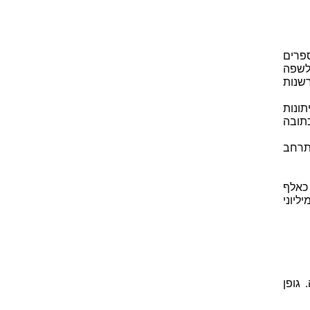
ספרים
לשפה
שנות
תונות
תובה
תרחב
כאלף
זמן קצר הודפסו עשרות אלפי ספרים חדשים ב- 10-20 מיליוני
 גופן