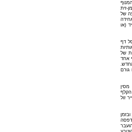
המנוף
ן-זית
צה של
אחידה
 (או
סל דף
תיות
ת של
 אחד
חדש.
גורם
מסין
 הקלף
ר זול
ובזמן
הדפסה
הועבר
וטבע