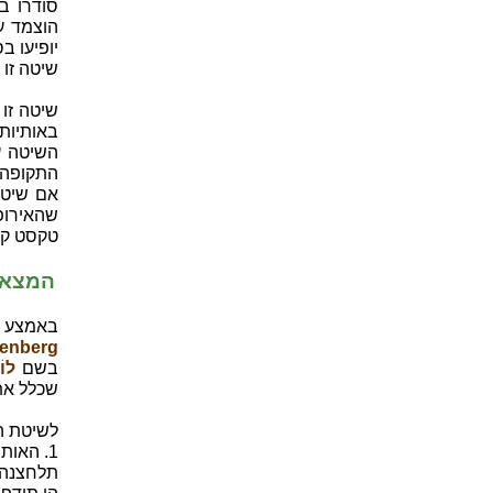
סודרו בש
הוצמד ע
יופיעו בס
שיטה זו 
באותיות
השיטה על
התקופה 
אם שיטו
שהאירופ
טקסט קצ
המצאת
באמצע המאה ה-15 לער
enberg)
בשם
לוֹרֵ
שכלל את
לשיטת ה
1. האות
תלחצנה ע