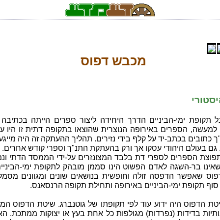
מכבש דפוס
סטורי
ל תקופת ימי-הביניים הדרך היחידה ליצור ספרים הייתה בכתיבה י
. למעשה, הספרים באירופה הנוצרית שהוצאו בתקופה דתית זו היו ע
 כתובים בכתב-יד על קלף בידי נזירים. תהליך ההעתקה זה היה מייגע
גם בעולם היהודי עסקו אך ורק בהעתקת התנ"ך וספרי קודש אחרים.
פוצת הספרים לספרי דת בלבד המצונזרים על-ידי הממסד הדתי ונמ
אינו בר-השגה לאדם הפשוט הינו סממן מובהק לתקופת ימי-הביניים
דפוס שאפשר הדפסה זולה וחופשית בנושאים שונים ומגוונים מסמל 
סוף תקופת ימי-הביניים באירופה ותחילת תקופה הרנסאנס.
יטת הדפוס היה ידוע עוד לפי תקופתו של גוטנברג. שיטת הדפוס המ
תיות בדידות (נפרדות) מגולפות כל אחת בעץ או יצוקות ממתכת. הא