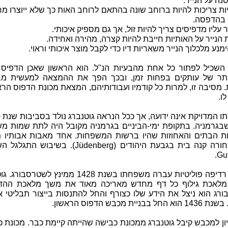
נה על הנייר.
יות צריכות להיות ברוחב שונה בהתאם לרוחב האות כך שלא ייוצרו מר
 בהדפסה.
 השכיל לפתור כל אחת מהבעיות הנ"ל. הוא הראשון שאכן הדפיס 
ותר של עותקים בפחות זמן, ובכך הפך את ההמצאה למעשית מב
 מסיבה זו, למרות כל קודמיו ועבודותיהם, המצאת מכונת הדפוס הר
ו.
שבגרמניה. בתקופת ימי-הביניים בגרמניה מקובל היה לתת שמות מ
ת הבתים והאחוזות שהיו ברשות המשפחות. אחד מאבות אבותיו 
דורות אחורה קנה בית בגבעת היהודים (Jüdenberg). בשיבוש
Gu
מסיבות רדיפה פוליטיות עברה משפחתו בשנת 1428 ממינץ לשטרס
 מלאכת גילוף כל דף מחדש מאריכה מאוד את משך מלאכת ההד
רג הוא ניצל את הידע שלו כצורף והחל להתנסות בייצור תבליטי א
בניית מכבש הדפוס הראשון.
ון למכבש קיבל גוטנברג ממכונת כבישה שהייתה קיימת כבר. מכונת 