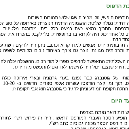
ת הדפוס
 דפוס חופשי, זול ומהיר הושגו שלוש תמורות חשובות:
ה דתית: נגזלה שליטת ההגמוניה הדתית הנוצרית באירופה על סוג ה
תכניהם. התנ"ך נמצא כעת כמעט בכל בית, מתורגם מלטינית 
. כל אחד יכול היה לקרוא בו בחופשיות, בלי לקבל בהכרח את הפר
ד הדתי.
ה תרבותית: יותר אנשים למדו קרוא וכתוב. ניתן היה להקים רשת עי
 ותרבותית מגוונת. נוצר גם צורך באיחוד ניבים מקומיים לשפה כ
ה השכלתית: התאפשר להדפיס ספרי לימוד רבים. ההשכלה יכלה לה
. הידע שנצבר יכול היה להישמר לעד וגם להתפשט מהר יותר.
תו של גוטנברג כבר נפוצו בערי גרמניה ובערי אירופה כולה 
בתי-דפוס. תוך 
החלה תקופת המידע וניתן להגיד כי גוטנברג הוא אבי תקופה זו.
ד היום
1 – הופיע הספר העברי המודפס הראשון, היה זה פירוש רש"י לתורה.
בו הודפס הספר מכונה גם כיום כתב רש"י.