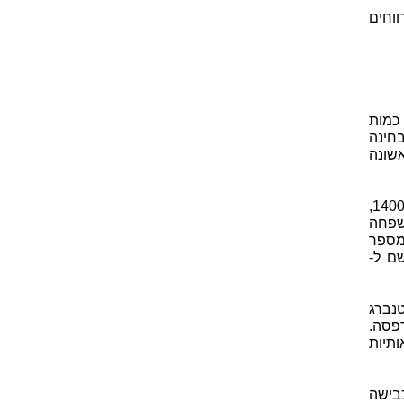
ווחים
כמות
חינה
אשונה
שנת לידתו המדויקת אינה ידועה, אך ככל הנראה גוטנברג נולד בסביבות שנת 1400,
שפחה
מספר
 התגלגל השם ל-
בורג. גוטנברג
פסה.
ותיות
כבישה