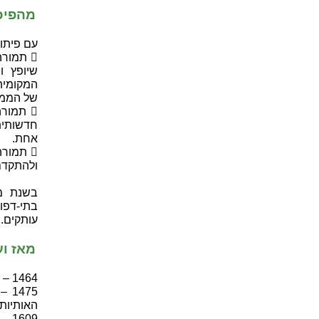
מהפיכ
עם פיתוח
 תמור
שיופץ ו
המקומית
של הממס
 תמור
חדשותית
אחת.
 תמור
ולהתקדם
בשנת מו
עותקים. 
מאז וע
1464 – שירות דואר נפתח בצרפת
475
האותיות 
1609 – עיתון ראשון בגרמניה יוצא לאור