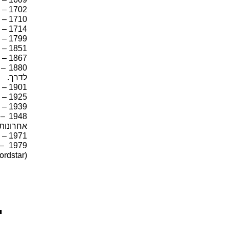
1702 – יומון ראשון בלונדון
1710 – הדפסה בשלושה צבעים
1714 – המצאת מכונת כתיבה Henry Mill
1799 – מכונה לייצור נייר
1851 – הניו-יורק טיימס יוצא לאור לראשונה
1867 – מכונת הדפוס הראשונה
880
לדרך.
1901 – מכונת כתיבה אלקטרונית ראשונה
1925 – העתון היומי "דבר" יוצא לאור
1939 – העיתון "ידיעות אחרונות" יוצא לאור
948
אחרונות"
1971 – מעבד התמלילים הראשון יוצא לשוק
979
(Wordstar)
.■...■ |