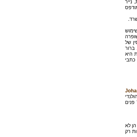
 נייר
ודפס
רד.
. תחילה נעשה שימוש
ופרה
ין של
ברור
 היא
 כתבי
בֶּרְג (Johannes
ולנדי
 פנים
הן לא
ות רק