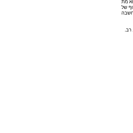
א מת
שוף של
חשבה
רב.