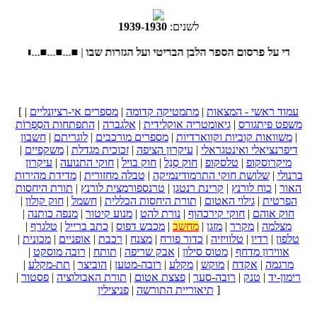
לשנים:
1930
-
1939
 היהודי על פרסום הספר הלבן הבריטי ועל הגזרות שבו
■...■...■...■...■ |
עמוד ראשי - המצאות
|
מתמטיקה קדומה
|
מספרים אי-רציונליים
|
[
משפט פיתגורס
|
גיאומטריה אוקלידית
|
אלגברה
|
התפתחות הסְפַרוֹת
|
משוואות קוביות וקווארדיות
|
מספרים מורכבים
|
לוגריתם
|
חשבון
דיפרנציאלי ואינטגראלי
|
עיקרון הציפה
|
זכוכית מגדלת
|
משקפיים
|
מיקרוסקופ
|
טלסקופ
|
חוק סְנֵל
|
חוק בויל
|
חוקי התנועה
|
עיקרון
ברנולי
|
שלושת חוקי התרמודינמיקה
|
טבלה מחזורית
|
מדידת מהירות
האור
|
כוח לורנץ
|
קרינת רנטגן
|
טרנספורמצית לורנץ
|
תורת היחסות
הפרטית
|
גילוי האטום
|
תורת היחסות הכללית
|
חשמל
|
חוק קולון
|
חוק אוהם
|
חוקי קירכהוף
|
נורת להט
|
מנוע קיטור
|
מנפה כותנה
|
מצלמה
|
מקרר
|
מזגן
|
מחשב
|
מכבש דפוס
|
כתב ברייל
|
טלגרף
|
טלפון
|
רדיו
|
טלוויזיה
|
כדור פורח
|
מצנח
|
רכבת
|
אופניים
|
מכונית
|
אווירון מדחף
|
מטוס סילון
|
אבק שריפה
|
תותח
|
רובה מוסקט
|
מרגמה
|
אקדח
|
מוקש
|
מקלע
|
רובה-מטען
|
הוביצר
|
תת-מקלע
|
רימון-יד
|
טנק
|
רובה-סער
|
פצצת אטום
|
תורת האבולוציה
|
פסטור
|
]
תיאוריית התורשה
|
פניצילין