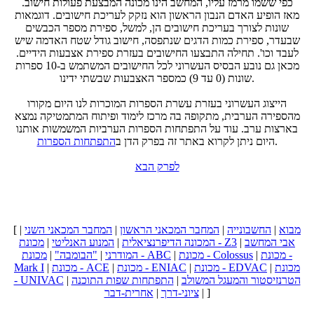
כפי ששמו מרמז עליו, המחשב הינו מכונה המבצעת פעולות חישוב.
מאז הופיע האדם הנבון הראשון הוא נזקק לעריכת חישובים. דוגמאות
שונות לצורך בעריכת חישובים הן, למשל, ספירת מספר הכבשים
שבעדר, ספירת כמות הדגים שנתפסה, חישוב גודל שטח האדמה שיש
לעבד וכו'. תחילה התבצעו החישובים בעזרת ספירת אצבעות הידיים.
מכאן גם נובע הבסיס העשרוני לכל החישובים המשתמש ב-10 ספרות
שונות (0 עד 9) כמספר האצבעות שבשתי ידינו.
הייצוג העשרוני בעזרת עשרת הספרות המוכרות לנו היום מקורו
מהספירה הערבית, מתקופה בה מרכז לימוד ופיתוח המתמטיקה נמצא
בארצות ערב. עוד על התפתחות הספרות הערביות המשמשות אותנו
.
היום ניתן לקרוא באתר זה בפרק הדן ב
התפתחות הספרות
לפרק הבא
מבוא
|
החשבונייה
|
המחבר המכאני הראשון
|
המחבר המכאני השני
|
[
אבי המחשב
|
מכונת - Z3
המכונה הדיפרנציאלית
|
המנוע האנליטי
|
מכונת -
|
מכונת - Colossus
|
מכונת - ABC
המודרני
|
"הבומבה"
|
מכונת
|
מכונת - EDVAC
|
מכונת - ENIAC
|
מכונת - ACE
|
Mark I
הטרנזיסטור והמעגל המשולב
|
התפתחות שפות התוכנה
|
- UNIVAC
]
|
ציוני-דרך
|
אחרית-דבר