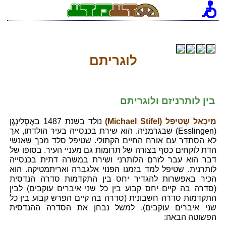
לוגריתם
בין לותרניזם ולוגריתם
מִיכָאֵל שְטִיפֵל (Michael Stifel)
נולד בשנת 1487 באֶסְלִינְגֶן
(Esslingen) שבגרמניה. הוא שירת בכנסייה בעיר הולדתו, אך
לא הסתדר עם אורח החיים הקתולי. שטיפל סלד מכך שאנשי
הדת לוקחים כסף בצורה של תרומות גם מעניי העיר. בסופו של
דבר הוא עבר לזרם הלותרני ושירת במשרה דתית בכנסייה
לותרנית. שטיפל למד בזמנו הפנוי אלגברה ואריתמטיקה. הוא
הכיר באפשרות להגדיר יחס בין התקדמות סדרה הנדסית
(סדרה בה קיים יחס קבוע בין כל שני איברים עוקבים) לבין
התקדמות סדרה חשבונית (סדרה בה קיים הפרש קבוע בין כל
שני איברים עוקבים). למשל נבחן את הסדרה ההנדסית
הפשוטה הבאה: