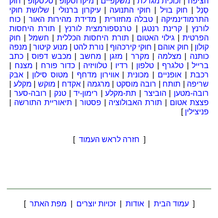
הציפה
|
זכוכית מגדלת
|
משקפיים
|
מיקרוסקופ
|
טלסקופ
|
חוק
סְנֵל
|
חוק בויל
|
חוקי התנועה
|
עיקרון ברנולי
|
שלושת חוקי
התרמודינמיקה
|
טבלה מחזורית
|
מדידת מהירות האור
|
כוח
לורנץ
|
קרינת רנטגן
|
טרנספורמצית לורנץ
|
תורת היחסות
הפרטית
|
גילוי האטום
|
תורת היחסות הכללית
|
חשמל
|
חוק
קולון
|
חוק אוהם
|
חוקי קירכהוף
|
נורת להט
|
מנוע קיטור
|
מנפה
כותנה
|
מצלמה
|
מקרר
|
מזגן
|
מחשב
|
מכבש דפוס
|
כתב
ברייל
|
טלגרף
|
טלפון
|
רדיו
|
טלוויזיה
|
כדור פורח
|
מצנח
|
רכבת
|
אופניים
|
מכונית
|
אווירון מדחף
|
מטוס סילון
|
אבק
שריפה
|
תותח
|
רובה מוסקט
|
מרגמה
|
אקדח
|
מוקש
|
מקלע
|
רובה-מטען
|
הוביצר
|
תת-מקלע
|
רימון-יד
|
טנק
|
רובה-סער
|
פצצת אטום
|
תורת האבולוציה
|
פסטור
|
תיאוריית התורשה
|
פניצילין
]
[
חזרה לראש העמוד
]
[
עמוד הבית
|
אודות
|
זכויות יוצרים
|
מפת האתר
]