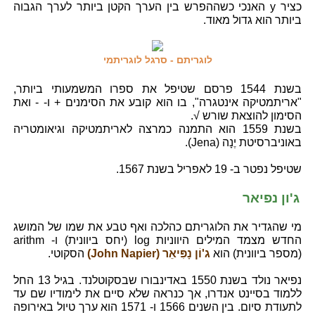
כציר y האנכי כשההפרש בין הערך הקטן ביותר לערך הגבוה
ביותר הוא גדול מאוד.
לוגריתם - סרגל לוגריתמי
בשנת 1544 פרסם שטיפל את ספרו המשמעותי ביותר,
"אריתמטיקה אינטגרה", בו הוא קובע את הסימנים + ו- - ואת
הסימון להוצאת שורש √.
בשנת 1559 הוא התמנה כמרצה לאריתמטיקה וגיאומטריה
באוניברסיטת יֶנָה (Jena).
שטיפל נפטר ב- 19 לאפריל בשנת 1567.
ג'ון נפיאר
מי שהגדיר את הלוגריתם כהלכה ואף טבע את שמו של המושג
החדש מצמד המילים היווניות log (יחס ביוונית) ו- arithm
(מספר ביוונית) הוא
ג'וֹן נָפִּיאֵר (John Napier)
הסקוטי.
נפיאר נולד בשנת 1550 באדינבורו שבסקוטלנד. בגיל 13 החל
ללמוד בסיינט אנדרו, אך כנראה שלא סיים את לימודיו שם עד
לתעודת סיום. בין השנים 1566 ו- 1571 הוא ערך טיול באירופה