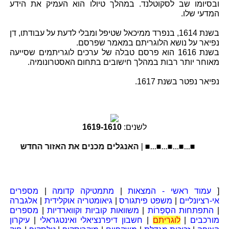
ובסיומו שב לסקוטלנד. במהלך טיולו הוא העמיק את הידע
המדעי שלו.
בשנת 1614, בנפרד ממיכאל שטיפל ומבלי לדעת על עבודתו, דן
נפיאר על נושא הלוגריתם במאמר שפרסם.
בשנת 1616 הוא פרסם טבלה של ערכים לוגריתמים שסייעה
מאוחר יותר רבות במהלך חישובים בתחום האסטרונומיה.
נפיאר נפטר בשנת 1617.
לשנים:
1610
-
1619
■...■...■...■...■ |
האנגלים מכנים את האזור החדש ניו-אינ
[
עמוד ראשי - המצאות
|
מתמטיקה קדומה
|
מספרים
אי-רציונליים
|
משפט פיתגורס
|
גיאומטריה אוקלידית
|
אלגברה
|
התפתחות הסְפַרוֹת
|
משוואות קוביות וקווארדיות
|
מספרים
מורכבים
|
לוגריתם
|
חשבון דיפרנציאלי ואינטגראלי
|
עיקרון