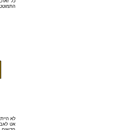
כל זאת,
התמוטטו
לא היית
אט לאבד
חדשים ב