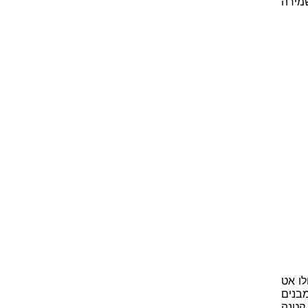
מירה
לו אט
בנים
קטנה