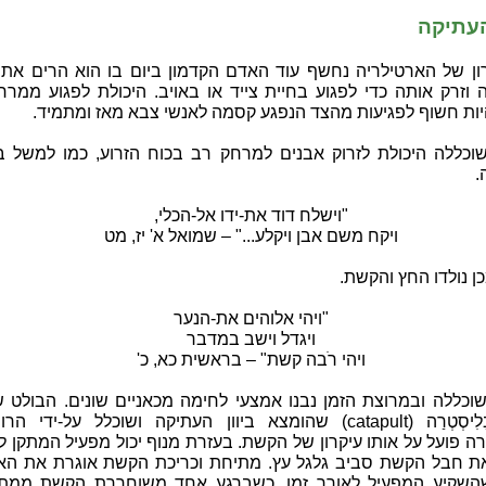
עתיקה
ון של הארטילריה נחשף עוד האדם הקדמון ביום בו הוא הרים את 
 וזרק אותה כדי לפגוע בחיית צייד או באויב. היכולת לפגוע ממר
יות חשוף לפגיעות מהצד הנפגע קסמה לאנשי צבא מאז ומתמיד.
וכללה היכולת לזרוק אבנים למרחק רב בכוח הזרוע, כמו למשל ב
.
"וישלח דוד את-ידו אל-הכלי,
ויקח משם אבן ויקלע..." – שמואל א' יז, מט
 נולדו החץ והקשת.
"ויהי אלוהים את-הנער
ויגדל וישב במדבר
ויהי רֹבה קשת" – בראשית כא, כ'
וכללה ובמרוצת הזמן נבנו אמצעי לחימה מכאניים שונים. הבולט 
הוא הבַּלִיסְטְרַה (catapult) שהומצא ביוון העתיקה ושוכלל על-ידי ה
ה פועל על אותו עיקרון של הקשת. בעזרת מנוף יכול מפעיל המתקן 
את חבל הקשת סביב גלגל עץ. מתיחת וכריכת הקשת אוגרת את האנ
השקיע המפעיל לאורך זמן. כשברגע אחד משוחררת הקשת ממת