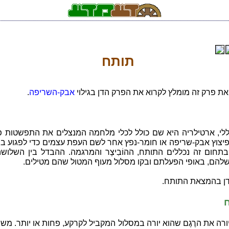
תותח
את פרק זה מומלץ לקרוא את הפרק הדן בגילוי
אבק-השריפה
.
ללי, ארטילריה היא שם כולל לכלי מלחמה המנצלים את התפשטות פ
פיצוץ אבק-שריפה או חומר-נפץ אחר לשם העפת עצמים כדי לפגוע ב
בתחום זה נכללים התותח, ההוֹבִיצֶר והמרגמה. ההבדל בין השלוש
להם, באופי הפעלתם ובקו מסלול מעוף המטול שהם מטילים.
דן בהמצאת התותח.
רה את הרֶגֶם שהוא יורה במסלול המקביל לקרקע, פחות או יותר. משו