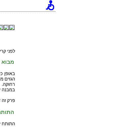
לפני קרי
מבוא
באופן כ
הגזים מ
רחוקה. 
במבנה ש
פרק זה 
התותח
התותח יו