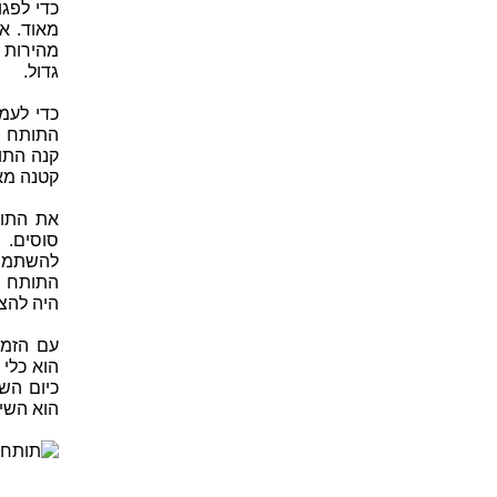
כדי לפג
מאוד. א
מהירות 
גדול.
כדי לעמ
התותח ג
קנה התו
קטנה מא
את התות
סוסים. 
להשתמש 
התותח הו
היה להצ
עם הזמן
הוא כלי
כיום הש
הוא השימ