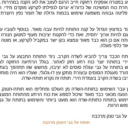
וע במטרה אופקית רחוקה חייב הרגם לעזוב את לוע הקנה במהירות 
חרת כוח המשיכה של כדוה"א יגרום לנפילתו לקרקע מוקדם מידי. ה
פליטה גבוהה משמעה שימוש בכמות גדולה של חומר נפץ היוצרת פ
וד בפיצוץ הגדול על קנה התותח להיות עבה מאוד. בנוסף לעוביו ע
ם להיות ארוך יחסית, זאת כדי להקנות יציבות מעוף למטען הנורה 
תח אם כן הוא כבד מאוד ונמצא בקו ישר במקביל לקרקע, או מוטה ב
וד כלפי מעלה.
ח הכבד צריך להביא לשדה הקרב. ניוד התותח התבצע על גבי ע
ירי בתותח יוצר כוח רתע חזק לאחור. בגלל הרתיעה החזקה לא 
בתותח על גבי עגלת סוסים לא יציבה, מחשש שזו תתהפך בעת ה
רד מעגלת הסוסים ובעזרת מתקן עץ דו-גלגלי, שעליו הוא היה מותקן
יבו בשדה הקרב בעמדת הירי. תותח זה נקרא תותח-שדה.
 עבר השימוש בתותח-השדה מן העולם ומחליפו הוא תותח-הטנק. 
 הנעה מכאני כבד מאוד שיכול לספוג את כוח הרתע מהתותח המוצב 
ימוש בתותח כתותח-שדה הוא מועט ביותר והשימוש בתותח על גבי
וש הרווח.
תותח על גבי הטנק מרכבה