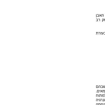
האבן
חק רב
עזרת
שבהם
רומאים.
למתוח
רגיה
יחתה