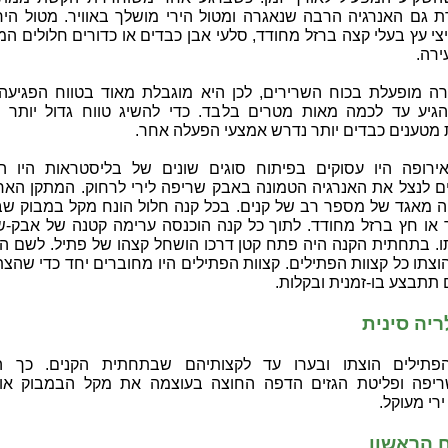
 גם האנרגיה הרבה שנאגרה ומטול הירי מושלך באוויר. מטול הירי
צי עץ בעלי קצה ברזל מחודד, סלעי אבן כבדים או כדורים חלולים המ
ירה.
ה מופעלת בכוח השרירים, לכן היא מוגבלת מאוד בטווח הפגיעה
הגיע עד לכמה מאות מטרים בלבד. כדי להשיג טווח גדול יותר וי
מטענים כבדים יותר נדרש אמצעי הפעלה אחר.
ירופה היו עסוקים בפיתוח סוגים שונים של בליסטראות היו הס
ם לנצל את האנרגיה הטמונה באבק שריפה לירי לרחוק. המתקן הארט
יה מאגד של מספר רב של קנים. בכל קנה חלול הונח מקל במבוק שב
 או חץ ברזל מחודד. לתוך כל קנה הוכנסה ערימה קטנה של אבק-ש
. בתחתית הקנה היה פתח קטן דרכו הושחל קצהו של פתיל. לשם ה
צתו כל קצוות הפתילים. קצוות הפתילים היו מחוברים יחד כדי שהצ
תתבצע בו-זמנית ובקלות.
יה סינית
הפתילים הוצתו ובערו עד לקצותיהם שבתחתית הקנים. כך ה
יפה ופליטת הגזים הדפה החוצה בעוצמה את מקל הבמבוק או
רי מעוקל.
 הראשון