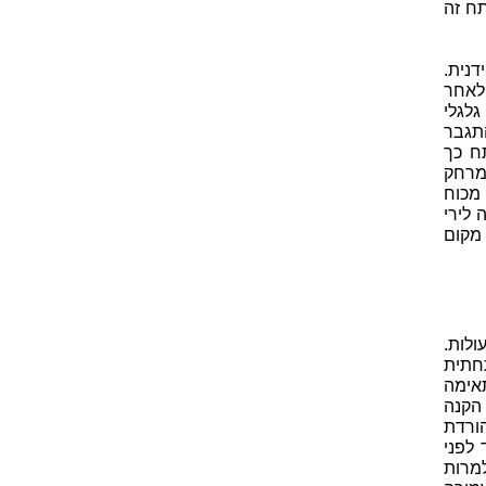
תח זה
נית.
 לאחר
גלגלי
תגבר
ח כך
מרחק
מכוח
 לירי
 מקום
ולות.
חתית
אימה
הקנה
ורדת
 לפני
מרות