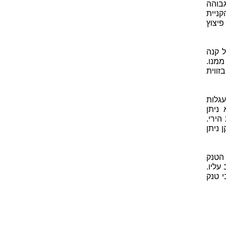
גבוהה
קניית
יצוץ
ל קנה
ממנו.
זווית
גלות
ניתן
ירי.
 ניתן
הטנק
עליו.
 טנק