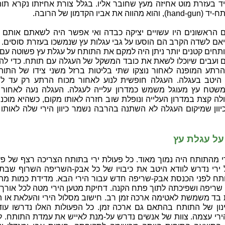
יד בעזרת מוט אחיזה מעץ שחובר אליו. בגלל צורת אחיזתו נקרא תו
ווה את אביו הקדמון של הרובה.
 הראשונים היו עשויים יציקה כבדה ואי אפשר היה לשאתם אותם יד
יאם לשדה הקרב הם הוסעו על גבי עגלות עץ שנמשכו בעזרת סוסים.
תחים קטנים יותר ניתן היה למקם את התותח על עגלת עץ פשוטה עם 
ם ועבים שיוכלו לשאת את כובד המשקל של העגלה עם תותח. כדי לה
הרתע המופנה לאחור נוצקו שתי בליטות ברזל משני צידו של התות
היטב בעגלה. העגלה חופשית לנוע לאחור מכוח הרתע רק עד ל
משטח עץ מעוגל משמש כמדרון עלייה לעגלה. העגלה נעה לאחור 
ה קצת במדרון העלייה ונופלת שוב חזרה לאותו מקום, כשהיא מוכנה
יוון שמיקום העגלה לא השתנה בהרבה נשמר כיוון הירי שלה לאותו
על עגלת עץ
י מהתותח היה נמוך מאוד. כל פעולת ירי בתותח הצריכה רצף של פע
 ירי נדרש לוודא היטב את כיבויו של כל אבק-השריפה השרוף שבת
תח לפני הכנסת אבק-שריפה חדש עבור הירי הבא. מדידת כמות מת
שריפה ושפיכתה לתוך פתח הקנה. דחיקת מטען הירי מטה לכל אורך 
בד משמשת לאטימה ארכה זמן רב. חישוב מסלול הירי והעלאת או ה
כינון של התותח בהתאם גם ארכה זמן. כל הפעולות האלו נדרשו עוד
ירי עצמה. צוות של אנשים נדרש על-מנת לאייש את עמדת התותח. ל