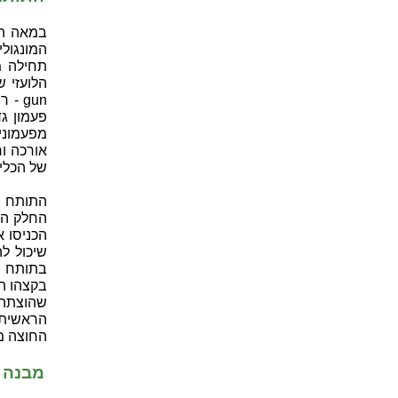
המונגול
תחילה מק
פעמון ג
מפעמוני 
אורכה וח
של הכלי הצ
התותח ה
החלק הא
הכניסו 
שיכול לה
בתותח ה
בקצהו ה
שהוצתה
הראשית 
החוצה מ
מבנה 