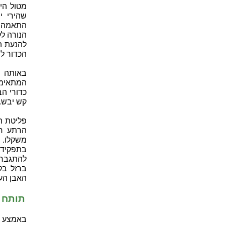
מטול היר
שהירי י
התאמה מ
הנורה לק
להנעת ה
הכדור לנ
באותה ת
המתאימי
כדורי ה
קש יבש.
פליטת הג
הרתע חז
משקלו.
בתפקידם
להתגבר 
ברזל בק
האבן הע
תותח 