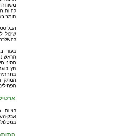
משוחררת
להיות חי
חומר בע
הבליסטר
שיכול ל
להשלכת 
בעוד בא
הראשוני
הסיני ה
חץ בוער
בתחתיתו
המתקן הו
הפתילים 
ארטילר
קצוות 
אבק-השר
במסלול י
התותח