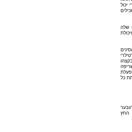
 יכול
כילים
 שלה
כולת
ינים
ילרי
קצהו
ריפה
פעלת
תת כל
ובער
 החץ