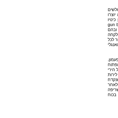
ולשים
יוצרו
ינויו
ו משום דמיון צורתו לחבית (gun barrel,
ים ובהם
לקחה
ר לכל
אנגלי
מון.
הפתוח
 הירי
לירות
נקדח
 לאחר
ריפה
בכוח