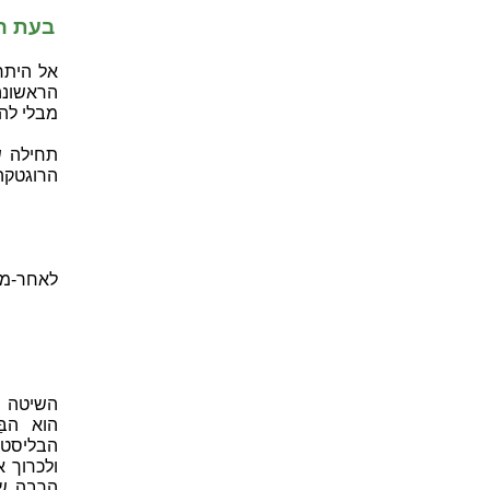
בעת ה
אל היתר
הראשונה
מבלי לה
תחילה ש
הרוגטקה
לאחר-מכן
השיטה ש
הבליסטר
ולכרוך 
הרבה ש