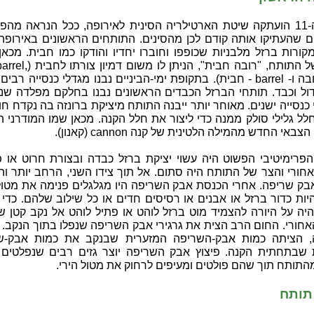
במאה ה-11 הועתקה שיטת הארטילריה הסינית לאירופה, ככל הנראה מהפ
ים שהעתיקו אותה קודם לכן מהסינים. התותחים הראשונים באירופה 
ורות ברזל מלבניות שכופפו וחוברו יחדיו והודקו כמו חבית. מכאן כ
הלועזי של התותח, "רובה חבית", הניתן ל
gun - רובה ו- barrel - חבית). בתקופת ימי-הביניים נבנו מגדלי כנסייה רב
דול וכבד. תותחי הברזל הכבדים הראשונים נבנו בחלקם מפלדה שנ
כנסייה ישנים. מאוחר יותר ייבנה התותח מיציקת ברונזה בה נקדח חו
לל גלילי סולק ממנה כדי ליצור את חלל הקנה. מכאן שמו המודרני ה
באי החדש מהמילה הלטינית של קנה cannon (קאנון).
פרימיטיבי הפשוט היה עשוי יציקת ברזל כבדה ובצורת חרוט או פע
חורי והצר של התותח היה סתום. אל תוך צידו השני, הרחב יותר ו
אבק שריפה. אחרי הכנסת אבק השריפה היו מגלגלים פנימה את מטול
יות כדור ברזל או אבנים או רסיסים חדים או כל שילוב שלהם. כדי 
יה על היורה להצמיד מוט ברזל לוהט או פתיל לוהט אל נקב קטן ש
אחורי. החום הרב הצית את גרגירי אבק השריפה שנפלו בתוך הנקב.
, הציתה כמות אבק-השריפה המזערית שבנקב את כמות אבק-ש
שבתחתית הקנה. פיצוץ אבק השריפה יוצר גזים רבים שנפלטים 
התותח תוך שהם פולטים ומעיפים לרחוק את מטול הירי.
תותח