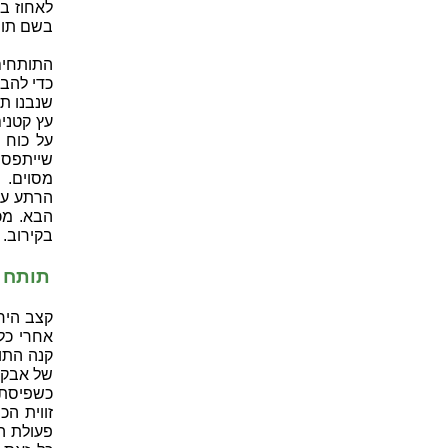
לאחוז ב
בשם תותח-יד (hand-gun), והוא מה
התותחים
כדי להב
שנבנו תו
עץ קטני
על כוח 
שייתפס 
מסוים. 
הרתע עול
הבא. מכ
בקירוב.
תותח 
קצב היר
אחרי כל
קנה התו
של אבק 
כשפיסת 
זווית ה
פעולת ה