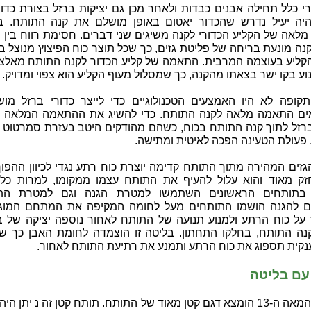
י כלל תחילה אבנים כבדות ולאחר מכן גם יציקות ברזל בצורת כדור
היה יעיל נדרש שהכדור יאטום באופן מושלם את קנה התותח. ב
לאה של הקליע הכדורי לקנה משיגים שני דברים. חסימת רווח בין 
נה מונעת בריחה של פליטת גזים, כך שכל תוצר כוח הפיצוץ מנוצל ב
קליע בעוצמה המרבית. התאמה של קליע הכדור לקנה התותח מאלצ
וע בקו ישר בצאתו מהקנה, כך שמסלול מעוף הקליע הוא צפוי ומדויק.
קופה לא היו האמצעים הטכנולוגיים כדי לייצר כדורי ברזל מוש
ם התאמה מלאה לקנה התותח. כדי להשיג את ההתאמה המלאה נ
ברזל לתוך קנה התותח בכוח, כשהם מהודקים היטב בעזרת סמרטוט ב
 פעולת הטעינה הפכה לאיטית ומתישה.
זים המהירה מתוך התותח קדימה יוצרת כוח רתע נגדי לכיוון ההפוך
ק מאוד והוא עלול להעיף את התותח עצמו ממקומו, למרות כל 
 בתותחים הראשונים השתמשו למטרת הגנה וגם למטרת הת
 להגנה הושמו התותחים מעל לחומה המקיפה את המתחם המוגן.
על כוח הרתע ולמנוע תנועה של התותח לאחור נוספה יציקה של ב
נה התותח, בחלקו התחתון. בליטה זו הוצמדה לחומת האבן כך ש
נקית תספוג את כוח הרתע ותמנע את רתיעת התותח לאחור.
עם בליטה
באמצע המאה ה-13 הומצא דגם קטן מאוד של התותח. תותח קטן זה נ יתן ה