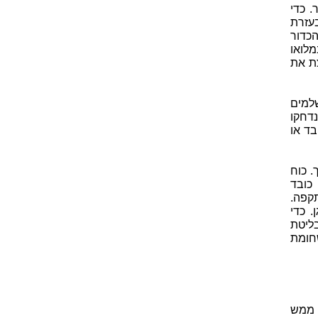
. כדי
עזרת
הכדור
מלואו
ת את
למים
דחקו
ד או
. כוח
כובד
קפה.
 כדי
ליטת
חומת
יה ממש