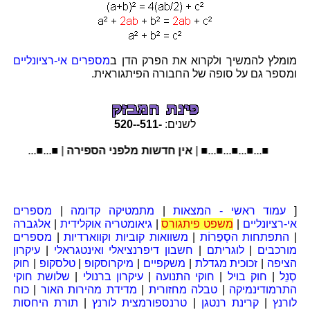
מומלץ להמשיך ולקרוא את הפרק הדן ב
מספרים אי-רציונליים
ומספר גם על סופה של החבורה הפיתגוראית.
לשנים:
-511
-
-520
■...■...■...■...■ |
אין חדשות מלפני הספירה
| ■...■...■...■...■
[
עמוד ראשי - המצאות
|
מתמטיקה קדומה
|
מספרים
אי-רציונליים
|
משפט פיתגורס
|
גיאומטריה אוקלידית
|
אלגברה
|
התפתחות הסְפַרוֹת
|
משוואות קוביות וקווארדיות
|
מספרים
מורכבים
|
לוגריתם
|
חשבון דיפרנציאלי ואינטגראלי
|
עיקרון
הציפה
|
זכוכית מגדלת
|
משקפיים
|
מיקרוסקופ
|
טלסקופ
|
חוק
סְנֵל
|
חוק בויל
|
חוקי התנועה
|
עיקרון ברנולי
|
שלושת חוקי
התרמודינמיקה
|
טבלה מחזורית
|
מדידת מהירות האור
|
כוח
לורנץ
|
קרינת רנטגן
|
טרנספורמצית לורנץ
|
תורת היחסות