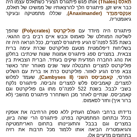
תָאלֶס (Thales)
אותו פגש פיתגורס הצעיר כשתאלס עצמו היה
כבר איש זקן. פיתגורס הלך להרצאותיו של ממשיכו של תאלס,
אָנַקְסִימַנְדֶר (Anaximander)
, שכללו מתמטיקה ובעיקר
גיאומטריה.
פיתגורס היה מיודד עם
פּוֹלִיקְרֵטְס (Polycrates)
שהפך
לשליטה המוחלט של סאמוס וכבש איים רבים בים ההגאי.
בשנת 535 לפנה"ס הגיע פיתגורס למצרים, ככל הנראה היה זה
בשליחות דיפלומטית מטעם פוליקרטס שכרת עימה ברית
צבאית. במצרים ספג פיתגורס אמונות שונות שיכתיבו בחלקן
את נוהג החברה המדעית שיקים בעתיד. הברית הצבאית בין
פוליקרטס למצרים התבטלה עשר שנים מאוחר יותר כאשר
צבא פרס הגיע לאזור. פוליקרטס כרת אז ברית עם השליט
הפרסי,
קַאמְבִּיסֵס השני (Cambyses II)
, שעמד לפלוש
למצרים. קאמביסס פלש למצרים והביסה. פיתגורס נלקח
בשבי לבבל. בשנת 522 לפנה"ס מתו גם פוליקרטס וגם
קאמביסס. שנתיים לאחר מכן השתחרר פיתגורס מהשבי (לא
ברור איך) וחזר לסאמוס.
נדידתו ברחבי העולם העתיק ללא ספק הרחיבה את אופקיו
בכלל ובתחום המתמטיקה בפרט. פיתגורס הרי שהה ביוון,
במצרים וגם בבבל והתעניינותו בתחום האריתמטיקה
והגיאומטריה הביאה אותו ללמוד מכל תרבות את רזיה
בתחומים מדעיים אלו.