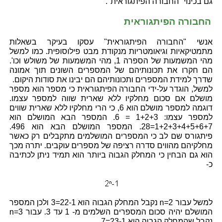
גם בכינוי "החבורה הפיתגוראית".
החבורה הפיתגוראית
אנשי "החבורה הפיתגוראית" עסקו בעיקר בשאלות
מתמטיקאיות וגיאומטריות מנקודת מבט פילוסופית. כמו למשל
מהי המשמעות של הספרה 1, מהי המשמעות של משולש וכו'.
הם חקרו את תכונותיהם של המספרים השונים תוך אמונה
שדרך למידת המספרים ותכונותיהם הם יבינו את סודות היקום.
למשל, הוגדר על-ידי החבורה הפיתגוראית כי מספר הוא מספר
מושלם אם סכום מחלקיו ללא שארית שווה למספר עצמו.
דוגמה למספר מושלם הוא 6, כי הרי מחלקיו ללא שארית שווים
למספר עצמו: 1+2+3 = 6. המספר הבא המושלם הוא
1+2+3+4+5+6+7=28. המספר המושלם הבא הוא 496.
פיתגורס שם לב כי המספרים המושלמים מתקבלים רק כאשר
מחלקיהם מהווים סדרה רציפה של מספרים עוקבים. יתרה מכך
הוא גם הבחין כי המחלק הגבוה ביותר הוא תמיד ניתן לכתיבה
כ-
למשל עבור n=2 נקבל המחלק הגבוה הוא 22-1=3 ולכן המספר
המושלם יהיה סכום המספרים השלמים מ- 1 עד 3. עבור n=3
נקבל שהמחלק הגבוה הוא 23-1=7.