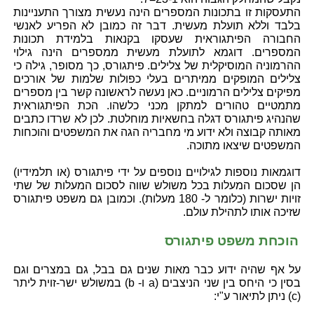
התעסקות זו בתכונות המספרים הינה נעשית מצורך התעניינות
בלבד וללא תועלת מעשית. דבר זה כמובן לא הפריע לאנשי
החבורה הפיתגוראית שעסקו בקנאות בלמידת תכונות
המספרים. דוגמא לתועלת מעשית ממספרים הינה גילוי
ההרמוניה המוסיקלית של צלילים. פיתגורס, כך מסופר, גילה כי
צלילים המופקים ממיתרים בעלי כפולות שלמות של אורכים
מפיקים צלילים הרמוניים. כאן נעשה לראשונה קשר בין מספרים
מתמטיים טהורים למתקן מכני כלשהו. הכת הפיתגוראית
שהנהיג פיתגורס דגלה בחשאיות מוחלטת. לכן לא שרדו כתבים
מאותה קבוצה ולא ידוע מי מחבריה הגה את המשפטים והוכחות
המשפטים שיצאו מתוכה.
דוגמאות נוספות לגילויים נוספים על ידי פיתגורס (או תלמידיו)
הן שסכום המעלות בכל משולש שווה לסכום המעלות של שתי
זויות ישרות (כלומר ל- 180 מעלות). וכמובן גם משפט פיתגורס
שזיכה אותו לתהילת עולם.
הוכחת משפט פיתגורס
על אף שהיה ידוע כבר מאות שנים גם בבל, גם במצרים וגם
בסין כי היחס בין שני הניצבים (a ו- b) במשולש ישר-זוית ליתר
(c) ניתן לתיאור ע"י: