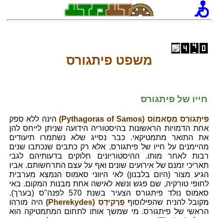
משפט פיתגורס
חייו של פיתגורס
פִּיתָגוֹרַס מְסָאמוֹס (Pythagoras of Samos)
הינה ללא ספק
אחת הדמויות הראשונות בהיסטוריה הידועה שניתן לייחס להן
את התואר מתמטיקאי. כבר נסייג שלא נשתמרו תיעודים
מהיימנים על חייו של פיתגורס, אלא רק כתבים שנכתבו שנים
רבות לאחר מותו. ההיסטוריונים חלוקים בדעותיהם לגבי
תאריכי זמנם של אירועים שונים ואף על עצם התרחשותם. אביו
הגיע מצור (היום בלבנון) לאי היווני סאמוס הנמצא מערבית
לחופי טורקיה, שם פגש ונשא לאישה אחת מבנות המקום. באי
סאמוס נולד פיתגורס הצעיר בשנת 570 לפנה"ס (בערך).
מקובל להניח שהפילוסוף
פֵרֶקִידֵס (Pherekydes)
היה מורהו
הראשי של פיתגורס. מי שמשך אותו לתחום המתמטיקה הוא