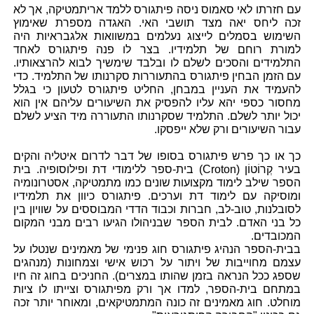
עם חזרתו לאי סאמוס ניסה פיתגורס ללמד אריתמטיקה, אך לא
זכה ליחס יאה מצד תושבי האי. האגדה מספרת שאימוץ
השימוש בסמלים לייצוג נעלמים במשוואות אלגבראיות היה
למורת רוחם של תלמידיו. בצר לו פנה פיתגורס לאחד
התלמידים והסכים לשלם לו ובלבד שימשיך לבוא להרצאותיו.
עם הזמן הבחין פיתגורס בהתעוררות סקרנותו של התלמיד. כדי
להעמיד את העניין במבחן, החליט פיתגורס לטעון כי בגלל
מחסור כספי יהא עליו להפסיק את השיעורים עליהם אין הוא
יכול יותר לשלם. התלמיד שסקרנותו התעוררה מיד הציע לשלם
עבור השיעורים ורק שלא ייפסקו.
כך או כך פרש פיתגורס בסופו של דבר לדרום איטליה והקים
בעיר קְרוֹטוֹן (Croton) בית-ספר ללימודי דת ופילוסופיה. בית
הספר שילב לימוד מקצועות שונים כמו מתמטיקה, אסטרונומיה
ומוסיקה עם לימוד דת וערכים. פיתגורס כיוון את תלמידיו
לסובלנות, טוב-לב, חברות וכבוד הדדי המבוססים על שוויון בין
כל בני האדם. לבית הספר שבניהולו הגיעו רבים מבני המקום
המכובדים.
בבית-הספר הנהיג פיתגורס חוג פנימי של מאמינים שנטלו על
עצמם מחוייבות של ויתור על רכוש אישי וצמחונות (מנהגים
שספג ככל הנראה בזמן שהותו במצרים). החניכים בחוג זה חיו
במתחם בית-הספר, למדו אך ורק מפיתגורס וצייתו לו ציות
מוחלט. חוג מאמינים זה כונה המתמטיקאים, ומאוחר יותר זכה