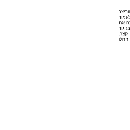
הוביצר
לעמוד
ה את
ניגוד
קצר.
דו-שימושיות זו של ההוביצר נתנה לו יתרון בשדה-הקרב. במהלך המאה ה-18 החלו