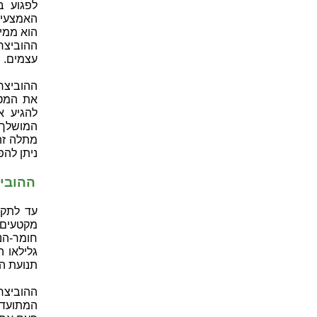
לפגוע ב
הוא ממי
ההוביצר,
עצמים.
ההוביצר
את המטו
להגיע א
המושלך מ
מתלה זה 
ניתן להפ
ההובי
עד לתקו
מקטעים 
חומר-הנ
גלילאו 
תנועת ה
המתועד 