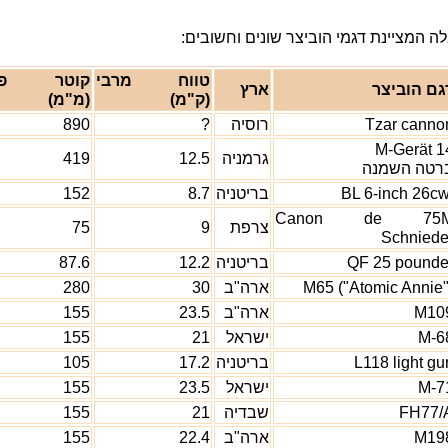
ה המציינת דגמי הוביצר שונים וחשובים:
טווח מרבי
קוטר פגז
גם הוביצר
ארץ
(ק"מ)
(מ"מ)
Tzar canno
רוסיה
?
890
M-Gerät 1
גרמניה
12.5
419
רטה השמנה
BL 6-inch 26cw
בריטניה
8.7
152
Canon de 75
צרפת
9
75
Schniede
QF 25 pounde
בריטניה
12.2
87.6
M65 ("Atomic Annie"
ארה"ב
30
280
M10
ארה"ב
23.5
155
M-6
ישראל
21
155
L118 light gu
בריטניה
17.2
105
M-7
ישראל
23.5
155
FH77/
שבדיה
21
155
M19
ארה"ב
22.4
155