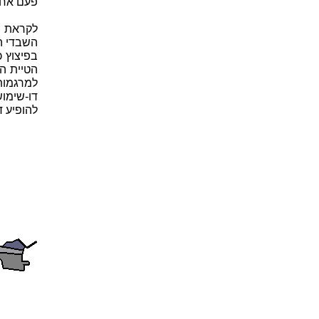
פעם אחת
השבדי המ
בפיצוץ 
הטיית הה
למרגמות
להופיע ד