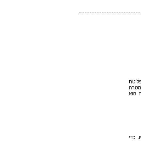
ליטת
מטרה
 הוא
. כדי