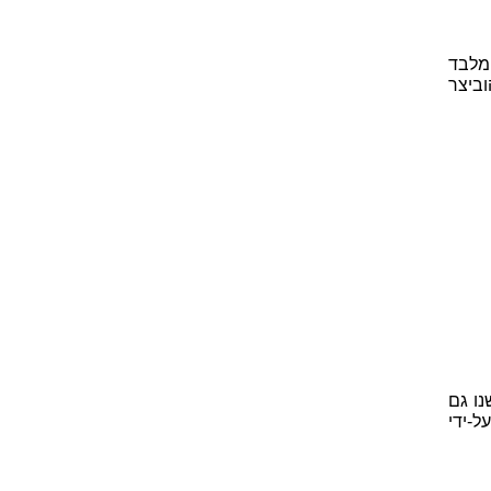
מלבד
ביצר
נו גם
ל-ידי