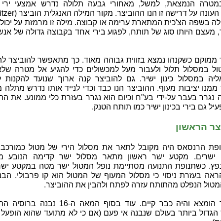
מטרה הנמצאת, למשל, מאחורי גבעה תלולה נדרש אמצעי ירי 
לה בשפה הצ'כית המתארת ערימה או קבוצה. מילה זו מרמזת על יכול
 מעצם היותו סוג של תותח, לפגוע בירי אחד בקבוצה גדולה של אנש
 ממוקם כשקנהו נמצא בזווית גבוהה מאוד. כך מתאפשר להוביצר לה
ל במסלול תלול ולעבור מעל למכשולים כדי להגיע אל מטרה שלא 
ליה במסלול כינון ישיר. גם להוביצר קנה ארוך שנועד להקנות ל
מנו יציבות מעוף. ההוביצר הנו כבד וכדי לנייד אותו נדרש מתלה מ
נגרר בעבר על-ידי בע"ח וכיום הוא נגרר בעזרת כלי ממונע. את הה
עיל גם בירי בכינון ישיר כמו תותח הטנק.
צר הראשון
פת הרנסאס היה מקובל לתאר את מסלול הירי של מטול כמורכב 
ישרים. מקטע ישר ראשון מתאר מסלול ישר קדימה הנובע מפ
פץ. כשתנופת התנועה מסתיימת נופל המטול ישר מטה במקטע ישר 
הראה בעזרת ניסוי כי מסלול המעוף של המטול הוא קו פרבולי. הב
מטול הנפלט מהתותח עזרה לפתח ולהבין את ההוביצר.
ההוביצר הומצא והיה כבר קיים. עוד בסוף המאה ה-16 נבנ
הגדול ביותר בעולם שנבנה אי פעם (אם כי לא מתועד שהוא הופעל 