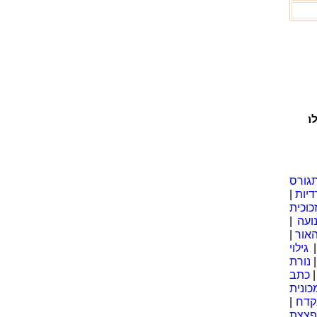
גיעו לקוטב הדרומי ותקעו בשלג את דגל נורווגיה | ולידיעה ש
גורס
דיות
|
כוכית
ועה
|
אור
|
גילוי
נורת
כתב
כונית
קדח
|
פצצת