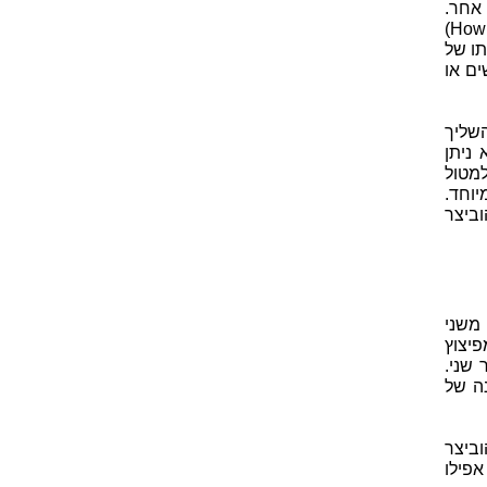
אחר.
האמצעי העונה על דרישה זו הנו ההוביצר. מקור המילה האנגלית הוביצר (Howitzer)
תו של
ים או
שליך
ניתן
מטול
יוחד.
וביצר
משני
יצוץ
שני.
נה של
ה ברוסיה ההוביצר
אפילו