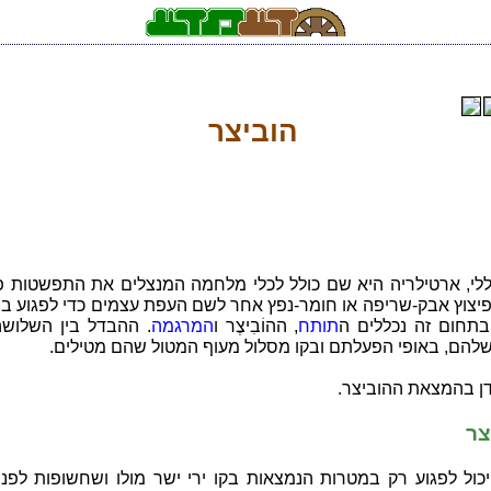
הוביצר
ללי, ארטילריה היא שם כולל לכלי מלחמה המנצלים את התפשטות פ
פיצוץ אבק-שריפה או חומר-נפץ אחר לשם העפת עצמים כדי לפגוע ב
בתחום זה נכללים ה
תותח
, ההוֹבִיצֶר ו
המרגמה
. ההבדל בין השלושה
להם, באופי הפעלתם ובקו מסלול מעוף המטול שהם מטילים.
דן בהמצאת ההוביצר.
צר
כול לפגוע רק במטרות הנמצאות בקו ירי ישר מולו ושחשופות לפניו