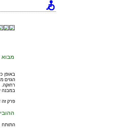
מבוא
באופן כ
הגזים מ
רחוקה. 
במבנה ש
פרק זה 
ההובי
התותח י