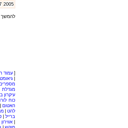
7
2005
להמשך ק
..■ |
[
עמוד ר
|
גיאומטר
מספרים 
מגדלת
|
עיקרון בר
כוח לורנ
האטום
|
להט
|
מנ
ברייל
|
ט
|
אווירון
מוקש
|
מ