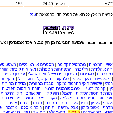
M77
בריטניה
24-40
155
ריאה מומלץ לקרוא את הפרק הדן בהמצאת ה
טנק
.
לשנים:
1910
-
1919
■...■...■...■.
שמועה המגיעה מן הקוטב: רואלד אמונדסן ומשלחתו ה
אשי - המצאות
|
מתמטיקה קדומה
|
מספרים אי-רציונליים
|
משפט פית
יה אוקלידית
|
אלגברה
|
התפתחות הסְפַרוֹת
|
משוואות קוביות וקוואר
מורכבים
|
לוגריתם
|
חשבון דיפרנציאלי ואינטגראלי
|
עיקרון הציפה
|
ז
משקפיים
|
מיקרוסקופ
|
טלסקופ
|
חוק סְנֵל
|
חוק בויל
|
חוקי התנ
נולי
|
שלושת חוקי התרמודינמיקה
|
טבלה מחזורית
|
מדידת מהירות ה
ץ
|
קרינת רנטגן
|
טרנספורמצית לורנץ
|
תורת היחסות הפרטית
|
תורת היחסות הכללית
|
חשמל
|
חוק קולון
|
חוק אוהם
|
חוקי קירכהוף
|
וע קיטור
|
מנפה כותנה
|
מצלמה
|
מקרר
|
מזגן
|
מחשב
|
מכבש דפוס
|
לגרף
|
טלפון
|
רדיו
|
טלוויזיה
|
כדור פורח
|
מצנח
|
רכבת
|
אופניים
|
מ
 מדחף
|
מטוס סילון
|
אבק שריפה
|
תותח
|
רובה מוסקט
|
מרגמה
|
א
קלע
|
רובה-מטען
|
הוביצר
|
תת-מקלע
|
רימון-יד
|
טנק
|
רובה-סער
|