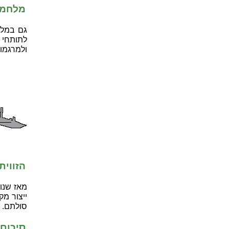
מלחמת
גם במלח
לתותחי 
ולמרגמות
הזווית
מאז שנו
ייצור מק
סולתם.
סיכום