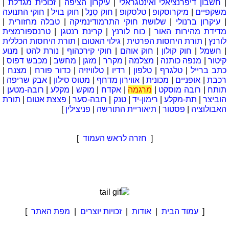
|
חשבון דיפרנציאלי ואינטגראלי
|
עיקרון הציפה
|
זכוכית מגדלת
|
משקפיים
|
מיקרוסקופ
|
טלסקופ
|
חוק סְנֵל
|
חוק בויל
|
חוקי התנועה
|
עיקרון ברנולי
|
שלושת חוקי התרמודינמיקה
|
טבלה מחזורית
|
מדידת מהירות האור
|
כוח לורנץ
|
קרינת רנטגן
|
טרנספורמצית
לורנץ
|
תורת היחסות הפרטית
|
גילוי האטום
|
תורת היחסות הכללית
|
חשמל
|
חוק קולון
|
חוק אוהם
|
חוקי קירכהוף
|
נורת להט
|
מנוע
קיטור
|
מנפה כותנה
|
מצלמה
|
מקרר
|
מזגן
|
מחשב
|
מכבש דפוס
|
כתב ברייל
|
טלגרף
|
טלפון
|
רדיו
|
טלוויזיה
|
כדור פורח
|
מצנח
|
רכבת
|
אופניים
|
מכונית
|
אווירון מדחף
|
מטוס סילון
|
אבק שריפה
|
תותח
|
רובה מוסקט
|
מרגמה
|
אקדח
|
מוקש
|
מקלע
|
רובה-מטען
|
הוביצר
|
תת-מקלע
|
רימון-יד
|
טנק
|
רובה-סער
|
פצצת אטום
|
תורת
האבולוציה
|
פסטור
|
תיאוריית התורשה
|
פניצילין
]
[
חזרה לראש העמוד
]
[
עמוד הבית
|
אודות
|
זכויות יוצרים
|
מפת האתר
]