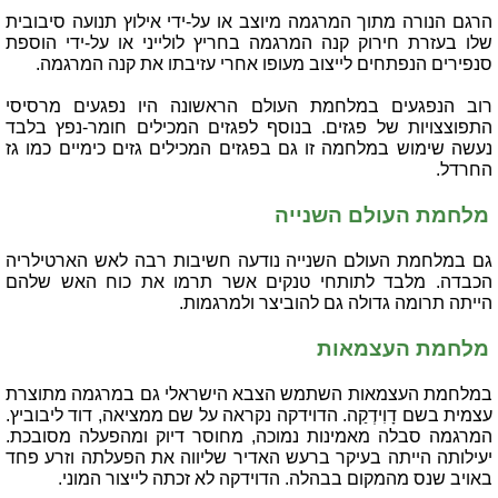
הרגם הנורה מתוך המרגמה מיוצב או על-ידי אילוץ תנועה סיבובית
שלו בעזרת חירוק קנה המרגמה בחריץ לולייני או על-ידי הוספת
סנפירים הנפתחים לייצוב מעופו אחרי עזיבתו את קנה המרגמה.
רוב הנפגעים במלחמת העולם הראשונה היו נפגעים מרסיסי
התפוצצויות של פגזים. בנוסף לפגזים המכילים חומר-נפץ בלבד
נעשה שימוש במלחמה זו גם בפגזים המכילים גזים כימיים כמו גז
החרדל.
מלחמת העולם השנייה
גם במלחמת העולם השנייה נודעה חשיבות רבה לאש הארטילריה
הכבדה. מלבד לתותחי טנקים אשר תרמו את כוח האש שלהם
הייתה תרומה גדולה גם להוביצר ולמרגמות.
מלחמת העצמאות
במלחמת העצמאות השתמש הצבא הישראלי גם במרגמה מתוצרת
עצמית בשם דָוִידְקַה. הדוידקה נקראה על שם ממציאה, דוד ליבוביץ.
המרגמה סבלה מאמינות נמוכה, מחוסר דיוק ומהפעלה מסובכת.
יעילותה הייתה בעיקר ברעש האדיר שליווה את הפעלתה וזרע פחד
באויב שנס מהמקום בבהלה. הדוידקה לא זכתה לייצור המוני.