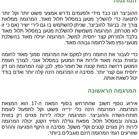
המרגמה
ההוביצר הנו כבד מידי ולפעמים נדרש אמצעי פשוט יותר וקל יותר
לתנועה כדי להשליך מטען במסלול תלול מאוד. המרגמה ממלאת
צורך זה. בניגוד להוביצר, שניתן להשתמש בו גם לירי ישיר (אם כי זו
לא מטרתו), המרגמה משמשת להשלכת מטען במסלול תלול מאוד
בלבד ולמרחק קצר יחסית. למשל, המרגמה יעילה מאוד בהשלכת
מטעני-נפץ מעל לחומה גבוהה מאוד.
כדי לעבור את החומה ניתן למקם את המרגמה סמוך מאוד לחומה
ובזווית גבוה מאוד ולירות את המטען במסלול אנכי. לצורך העפת
המטען דרושה כמות קטנה של חומר-נפץ. לכן, קנה המרגמה הנו דק
יחסית וגם קצר יותר. מסיבה זו המרגמה הינה קלה יותר ואדם בודד
יכול לשאת אותה.
המרגמה הראשונה
אירוע נוסף חשוב שהתרחש בסוף המאה ה-17 הוא המצאת
המרגמה. המרגמה הינה כלי ירייה פשוט וקל לתפעול לעומת
תותח-השדה וההוביצר. המרגמה יכולה לירות פגזים רק בזווית
גבוהה ובמסלול תלול. מפאת גודלה הפיזי הקטן, יכולה המרגמה
לירות רק פגזים קטנים וקלי משקל. מסיבה זו היקף הפגיעה וההרס
שזורעים רגמי המרגמה הינם מוגבלים ביותר.