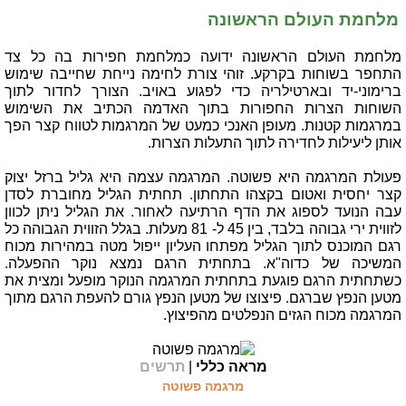
מלחמת העולם הראשונה
מלחמת העולם הראשונה ידועה כמלחמת חפירות בה כל צד
התחפר בשוחות בקרקע. זוהי צורת לחימה נייחת שחייבה שימוש
ברימוני-יד ובארטילריה כדי לפגוע באויב. הצורך לחדור לתוך
השוחות הצרות החפורות בתוך האדמה הכתיב את השימוש
במרגמות קטנות. מעופן האנכי כמעט של המרגמות לטווח קצר הפך
אותן ליעילות לחדירה לתוך התעלות הצרות.
פעולת המרגמה היא פשוטה. המרגמה עצמה היא גליל ברזל יצוק
קצר יחסית ואטום בקצהו התחתון. תחתית הגליל מחוברת לסדן
עבה הנועד לספוג את הדף הרתיעה לאחור. את הגליל ניתן לכוון
לזווית ירי גבוהה בלבד, בין 45 ל- 81 מעלות. בגלל הזווית הגבוהה כל
רגם המוכנס לתוך הגליל מפתחו העליון ייפול מטה במהירות מכוח
המשיכה של כדוה"א. בתחתית הרגם נמצא נוקר ההפעלה.
כשתחתית הרגם פוגעת בתחתית המרגמה הנוקר מופעל ומצית את
מטען הנפץ שברגם. פיצוצו של מטען הנפץ גורם להעפת הרגם מתוך
המרגמה מכוח הגזים הנפלטים מהפיצוץ.
מראה כללי
|
תרשים
מרגמה פשוטה