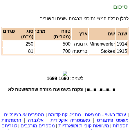
סיכום
להלן טבלה המציינת כלי מרגמה שונים וחשובים:
טווח מרבי
סוג פגזים
שנה
שם
ארץ
(מטרים)
(מ"מ)
1914
Minenwerfer
גרמניה
500
250
1915
Stokes
בריטניה
700
81
לשנים:
1690
-
1699
■...■...■...■...■ |
ונקנח בשמועה מוזרה שהתפשטה לאחרונה ב
[
עמוד ראשי - המצאות
|
מתמטיקה קדומה
|
מספרים אי-רציונליים
|
משפט פיתגורס
|
גיאומטריה אוקלידית
|
אלגברה
|
התפתחות
הסְפַרוֹת
|
משוואות קוביות וקווארדיות
|
מספרים מורכבים
|
לוגריתם