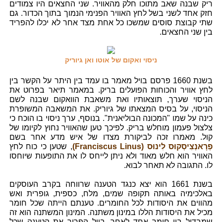
ריק שבנה שאב מתוכו חלק מהאוויר. שני החצאים היו צמודים
חזק אחד לשני בשל לחץ האוויר הפנימי הנמוך בתוך הכדור. גם
שתי קבוצת סוסים שמשכו כל אחת מצד אחר לא יכלו להפריד
בין שני החצאים.
ניסוי ואקום של אוטו ואן גיוריק
בשנת 1660 פרסם בויל מאמר בו עמד בין היתר על הקשר בין
לחץ אוויר והכוחות הפועלים בריק. במאמר תיאר בפרוט את
הניסוי שערך, תוצאותיו ואת משאבת הוואקום שבנה לשם
הניסוי, על בסיס המצאתו של גיוריק. את המשאבה המשופרת
כינה על שמו "המכונה הבוליאנית". בנוסף, ערך ניסוי בו הוכח כי
צלצול פעמון מוחלש בריק. לפיכך טען שהאוויר נחוץ לקיומו של
קול. מאמרו זכה לביקורת מצדו של איש מדע אחר בשם
פְרָאנְצִיסְקוּס לִינוּס (Franciscus Linus)
, שטען כי כוח לחץ
האוויר הוא חלש מאוד ולא ניתן לייחס לו את התופעות שיוחסו
לו. התגובה לא תאחר לבוא.
בשנת 1661 הוא יצא כנגד הטענה שרווחה בקרב העוסקים
באלכימיה באותה תקופה שמים, מלח, כספית, גופרית ואש
מהווים את היסודות לכל החומרים. טענתם הייתה שכל חומר
מכיל את היסודות הללו במינון משתנה. המינון המשתנה הוא זה
שמבדיל בין חומר אחד לאחר. בויל הפריך את הטענה שכל