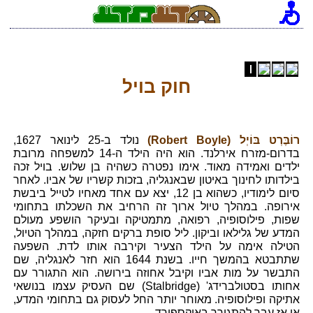
חוק בויל
רוֹבֶּרְט בּוֹיְל (Robert Boyle)
נולד ב-25 לינואר 1627,
בדרום-מזרח אירלנד. הוא היה הילד ה-14 למשפחה מרובת
ילדים ואמידה מאוד. אימו נפטרה כשהיה בן שלוש. בויל זכה
בילדותו לחינוך באיטון שבאנגליה, בזכות קשריו של אביו. לאחר
סיום לימודיו, כשהוא בן 12, יצא עם אחד מאחיו לטייל ביבשת
אירופה. במהלך טיול ארוך זה הרחיב את השכלתו בתחומי
שפות, פילוסופיה, רפואה, מתמטיקה ובעיקר הושפע מעולם
המדע של גלילאו וביקון. ליל סופת ברקים חזקה, במהלך הטיול,
הטילה אימה על הילד הצעיר וקירבה אותו לדת. השפעה
שתתבטא בהמשך חייו. בשנת 1644 הוא חזר לאנגליה, שם
התבשר על מות אביו וקיבל אחוזה בירושה. הוא התגורר עם
אחותו בסטולברידג' (Stalbridge) שם העסיק עצמו בנושאי
אתיקה ופילוסופיה. מאוחר יותר החל לעסוק גם בתחומי המדע,
או אז עבר להתגורר באוקספורד.