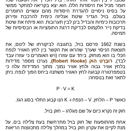
חומר מכיל את היסודות הללו. הוא יצא בקריאה למחקר ממשי
על בסיס ניסויים להגדרת היסודות מהם עשויים החומרים
בעולם. בויל הגדיר שיטת אנליזה כימית להרכבת ופירוק
תרכובות כימיות והבדיל בינן לבין תערובות. הוא פיתח את שיטת
בדיקת נייר הלקמוס לבדיקת דרגת החומציות או הבסיסיות של
תמיסה.
בשנת 1662 פרסם בויל, בתגובה לביקורתו של לינוס, את
תוצאות הניסוי שערך שהראו את הקשר בין לחץ האוויר לנפח
הכלי בו הוא מוחזק. ביחד עם עוזרו (ויש האומרים כי עוזרו עבד
לבד),
רוֹבֶּרְט הוּק (Robert Hooke)
, נערכו מספר מדידות
בלחץ אוויר גבוה ולחץ אוויר נמוך. מתוך המדידות עלה כי
בטמפרטורה קבועה לחץ האוויר משתנה ביחס הפוך לנפח. ניתן
לתאר זאת בנוסחה:
P ∙ V = K
כאשר P – הלחץ, V – הנפח ו- K הנו קבוע התלוי בסוג הגז.
חוק זה נקרא כיום על שם מגלהו – חוק בויל.
אחת מהתופעות של חוק בויל מתרחשת בעת צלילה בים. על
מנת לקיים את עקרון חוק בויל במהלך צלילה מתכווצות הריאות