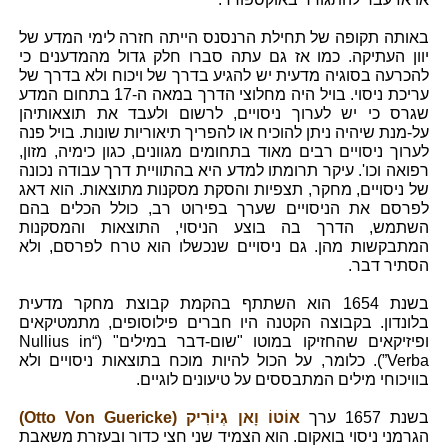
באותה תקופה של תחילת הרנסנס הייתה חזרה לימי המדע של
יוון העתיקה. כמו אז גם עתה סברו חלק גדול מהמדענים כי
להכרעה בסוגיה מדעית יש להגיע בדרך של ויכוח ולא בדרך של
עריכת ניסוי. בויל היה מחלוצי הדרך במאה ה-17 בתחום המדע
שגרס כי יש לערוך ניסויים, לרשום ולעבד את תוצאותיהן
על-מנת שיהיה ניתן להוכיח או להפריך תיאוריות שונות. בויל פנה
לערוך ניסויים רבים מאוד בתחומים מגוונים, כגון כימיה, מזון,
רפואה וכו'. עיקר תרומתו למדע היא בהתוויית דרך עבודה נכונה
של ניסויים, מחקר, תצפיות והסקת מסקנות מתוצאות. הוא דאג
לפרסם את הניסויים שערך בפירוט רב, כולל הכלים בהם
השתמש, הדרך בה בוצע הניסוי, התוצאות והמסקנות
המתבקשות מהן. גם ניסויים שנכשלו הוא טרח לפרסם, ולא
הסתיר דבר.
בשנת 1654 הוא השתתף בהקמת קבוצת מחקר מדעית
בלונדון. בקבוצה הקטנה היו חברים פילוסופים, מתמטיקאים
ופיזיקאים שהחזיקו במוטו "שום-דבר במילים" (“Nullius in
Verba”). כלומר, על הכול להיות מוכח בתוצאות ניסויים ולא
בוויכוחי מילים המתבססים על טיעונים לוגיים.
בשנת 1657 ערך
אוֹטוֹ וָאן גְיוֹרִיק (Otto Von Guericke)
הגרמני ניסוי בואקום. הוא הצמיד שני חצי כדור ובעזרת משאבת