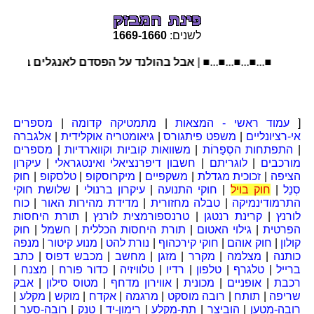
לשנים:
1660
-
1669
■...■...■...■...■ |
אבל בהולנד על הפסדם לאנגלים באמריקה:
[
עמוד ראשי - המצאות
|
מתמטיקה קדומה
|
מספרים
אי-רציונליים
|
משפט פיתגורס
|
גיאומטריה אוקלידית
|
אלגברה
|
התפתחות הסְפַרוֹת
|
משוואות קוביות וקווארדיות
|
מספרים
מורכבים
|
לוגריתם
|
חשבון דיפרנציאלי ואינטגראלי
|
עיקרון
הציפה
|
זכוכית מגדלת
|
משקפיים
|
מיקרוסקופ
|
טלסקופ
|
חוק
סְנֵל
|
חוק בויל
|
חוקי התנועה
|
עיקרון ברנולי
|
שלושת חוקי
התרמודינמיקה
|
טבלה מחזורית
|
מדידת מהירות האור
|
כוח
לורנץ
|
קרינת רנטגן
|
טרנספורמצית לורנץ
|
תורת היחסות
הפרטית
|
גילוי האטום
|
תורת היחסות הכללית
|
חשמל
|
חוק
קולון
|
חוק אוהם
|
חוקי קירכהוף
|
נורת להט
|
מנוע קיטור
|
מנפה
כותנה
|
מצלמה
|
מקרר
|
מזגן
|
מחשב
|
מכבש דפוס
|
כתב
ברייל
|
טלגרף
|
טלפון
|
רדיו
|
טלוויזיה
|
כדור פורח
|
מצנח
|
רכבת
|
אופניים
|
מכונית
|
אווירון מדחף
|
מטוס סילון
|
אבק
שריפה
|
תותח
|
רובה מוסקט
|
מרגמה
|
אקדח
|
מוקש
|
מקלע
|
רובה-מטען
|
הוביצר
|
תת-מקלע
|
רימון-יד
|
טנק
|
רובה-סער
|