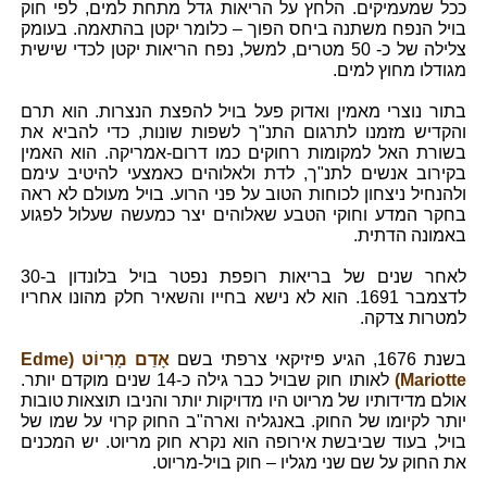
ככל שמעמיקים. הלחץ על הריאות גדל מתחת למים, לפי חוק
בויל הנפח משתנה ביחס הפוך – כלומר יקטן בהתאמה. בעומק
צלילה של כ- 50 מטרים, למשל, נפח הריאות יקטן לכדי שישית
מגודלו מחוץ למים.
בתור נוצרי מאמין ואדוק פעל בויל להפצת הנצרות. הוא תרם
והקדיש מזמנו לתרגום התנ"ך לשפות שונות, כדי להביא את
בשורת האל למקומות רחוקים כמו דרום-אמריקה. הוא האמין
בקירוב אנשים לתנ"ך, לדת ולאלוהים כאמצעי להיטיב עימם
ולהנחיל ניצחון לכוחות הטוב על פני הרוע. בויל מעולם לא ראה
בחקר המדע וחוקי הטבע שאלוהים יצר כמעשה שעלול לפגוע
באמונה הדתית.
לאחר שנים של בריאות רופפת נפטר בויל בלונדון ב-30
לדצמבר 1691. הוא לא נישא בחייו והשאיר חלק מהונו אחריו
למטרות צדקה.
בשנת 1676, הגיע פיזיקאי צרפתי בשם
אָדַם מָרִיוֹט (Edme
Mariotte)
לאותו חוק שבויל כבר גילה כ-14 שנים מוקדם יותר.
אולם מדידותיו של מריוט היו מדויקות יותר והניבו תוצאות טובות
יותר לקיומו של החוק. באנגליה וארה"ב החוק קרוי על שמו של
בויל, בעוד שביבשת אירופה הוא נקרא חוק מריוט. יש המכנים
את החוק על שם שני מגליו – חוק בויל-מריוט.